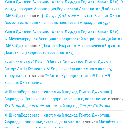
Книга Джатака-Бхаранам. Автор: Дхундхи Раджа (Ḍhuṇḍhi Rāja).🌣
Международная Ассоциация Ведической Астрологии Джйотиш
(МАВаДж)
к записи
☀
Тантра-Джйотиш
— наука о Высших Силах
Грахах
и их влиянии на жизнь человека и мироздания
{4561}
Книга Джатака-Бхаранам. Автор: Дхундхи Раджа (Ḍhuṇḍhi Rāja).
🌣 Международная Ассоциация Ведической Астрологии Джйотиш
(МАВаДж).
к записи
‘Джатака-Бхаранам’ – классический трактат
Джйотиша [«Ведической астрологии»]
книга-семінар «9 Грах – 9 Вищих Сил життя», Тантра-Джйотіш.
Автор: Антін Кузнецов, M.Sc., – експерт системного аналізу,
консультант.
к записи
➈ Антон Кузнецов, книга «9 Грах — 9
Высших Сил жизни».
☸ ШколаВедаврата — системный подход Тантра-Джйотиш. |
Аюрведа и Панчакарма – здоровье, счастье, долголетие.
к записи
☸
Школа Ведаврата
— системный подход
Тантра-Джйотиш
.
☸ ШколаВедаврата — системный подход Тантра-Джйотиш.
Аюрведа – здоровье, счастье, долголетие.
к записи
Махабхуты —