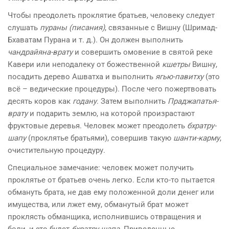
Чтобы преодолеть проклятие братьев, человеку следует
слушать
пураны (писания)
, связанные с Вишну (Шримад-
Бхаватам Пурана и т. д.). Он должен выполнить
чандрайяна-врату
и совершить омовение в святой реке
Кавери или неподалеку от божественной
кшетры
Вишну,
посадить дерево Ашватха и выполнить
ягью-павитху
(это
всё – ведические процедуры). После чего пожертвовать
десять коров как
годану
. Затем выполнить
Праджапатья-
врату
и подарить землю, на которой произрастают
фруктовые деревья. Человек может преодолеть
бхратру-
шапу
(проклятье братьями), совершив такую
шанти-карму
,
очистительную процедуру.
Специальное замечание: человек может получить
проклятье от братьев очень легко. Если кто-то пытается
обмануть брата, не дав ему положенной доли денег или
имущества, или лжет ему, обманутый брат может
проклясть обманщика, исполнившись отвращения и