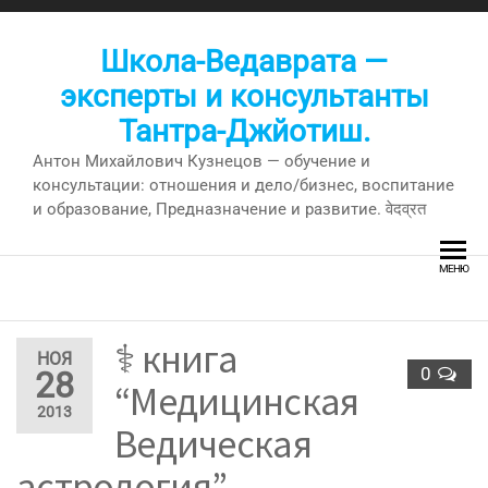
Перейти
к
Школа-Ведаврата —
содержимому
эксперты и консультанты
Тантра-Джйотиш.
Антон Михайлович Кузнецов — обучение и
консультации: отношения и дело/бизнес, воспитание
и образование, Предназначение и развитие. वेदव्रत
МЕНЮ
⚕ книга
НОЯ
0
28
“Медицинская
2013
Ведическая
астрология”