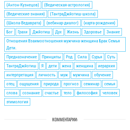
{Антон-Кузнецов}
{Ведическая-астрология}
{Ведические-знания}
{ТантраДжйотиш-школа}
{Школа-Ведаврата}
{вебинар-диалог}
{карта-рождения}
Бог
Грахи
Джйотиш
Дух
Жизнь
Здоровье
Знание
Отношения Взаимоотношения мужчина-женщина Брак Семья
Дети.
Предназначение
Принципы
Род
Сила
Сурья
Суть
ТантраДжйотиш
Я
дети
жена
женщина
иерархия
интерпретация
личность
муж
мужчина
обучение
отец
ощущения
природа
прогноз
семинар
семья
слова
сознание
счастье
тело
философия
человек
этимология
КОММЕНТАРИИ: