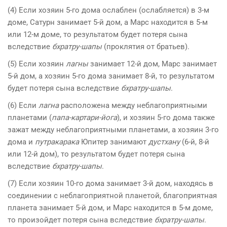
(4) Если хозяин 5-го дома ослаблен (ослабляется) в 3-м
доме, Сатурн занимает 5-й дом, а Марс находится в 5-м
или 12-м доме, то результатом будет потеря сына
вследствие
бхратру-шапы
(проклятия от братьев).
(5) Если хозяин
лагны
занимает 12-й дом, Марс занимает
5-й дом, а хозяин 5-го дома занимает 8-й, то результатом
будет потеря сына вследствие
бхратру-шапы
.
(6) Если
лагна
расположена между неблагоприятными
планетами (
папа-картари-йога
), и хозяин 5-го дома также
зажат между неблагоприятными планетами, а хозяин 3-го
дома и
путракарака
Юпитер занимают
дустхану
(6-й, 8-й
или 12-й дом), то результатом будет потеря сына
вследствие
бхратру-шапы
.
(7) Если хозяин 10-го дома занимает 3-й дом, находясь в
соединении с неблагоприятной планетой, благоприятная
планета занимает 5-й дом, и Марс находится в 5-м доме,
то произойдет потеря сына вследствие
бхратру-шапы
.