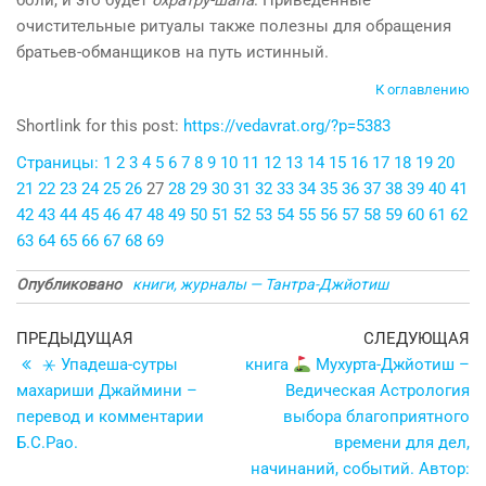
боли, и это будет
бхратру-шапа
. Приведенные
очистительные ритуалы также полезны для обращения
братьев-обманщиков на путь истинный.
К оглавлению
Shortlink for this post:
https://vedavrat.org/?p=5383
Страницы:
1
2
3
4
5
6
7
8
9
10
11
12
13
14
15
16
17
18
19
20
21
22
23
24
25
26
27
28
29
30
31
32
33
34
35
36
37
38
39
40
41
42
43
44
45
46
47
48
49
50
51
52
53
54
55
56
57
58
59
60
61
62
63
64
65
66
67
68
69
Опубликовано
книги, журналы — Тантра-Джйотиш
Навигация
Предыдущая
С
ПРЕДЫДУЩАЯ
СЛЕДУЮЩАЯ
запись
з
⚹ Упадеша-сутры
книга
Мухурта-Джйотиш –
по
махариши Джаймини –
Ведическая Астрология
записям
перевод и комментарии
выбора благоприятного
Б.С.Рао.
времени для дел,
начинаний, событий. Автор: