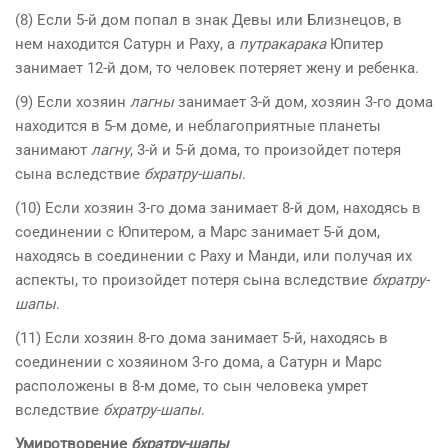
(8) Если 5-й дом попал в знак Девы или Близнецов, в
нем находится Сатурн и Раху, а
путракарака
Юпитер
занимает 12-й дом, то человек потеряет жену и ребенка.
(9) Если хозяин
лагны
занимает 3-й дом, хозяин 3-го дома
находится в 5-м доме, и неблагоприятные планеты
занимают
лагну
, 3-й и 5-й дома, то произойдет потеря
сына вследствие
бхратру-шапы
.
(10) Если хозяин 3-го дома занимает 8-й дом, находясь в
соединении с Юпитером, а Марс занимает 5-й дом,
находясь в соединении с Раху и Манди, или получая их
аспекты, то произойдет потеря сына вследствие
бхратру-
шапы
.
(11) Если хозяин 8-го дома занимает 5-й, находясь в
соединении с хозяином 3-го дома, а Сатурн и Марс
расположены в 8-м доме, то сын человека умрет
вследствие
бхратру-шапы
.
Умиротворение
бхратру-шапы