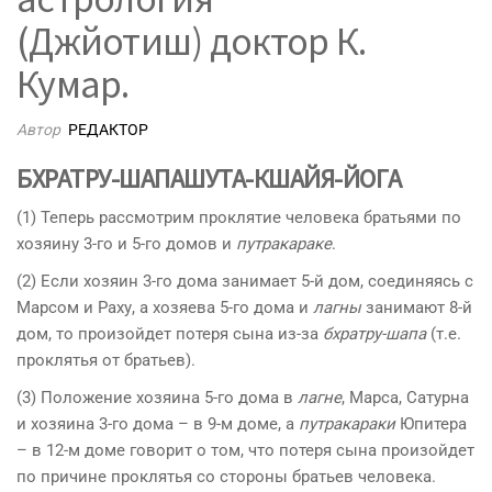
(Джйотиш) доктор К.
Кумар.
Автор
РЕДАКТОР
БХРАТРУ-ШАПАШУТА-КШАЙЯ-ЙОГА
(1) Теперь рассмотрим проклятие человека братьями по
хозяину 3-го и 5-го домов и
путракараке
.
(2) Если хозяин 3-го дома занимает 5-й дом, соединяясь с
Марсом и Раху, а хозяева 5-го дома и
лагны
занимают 8-й
дом, то произойдет потеря сына из-за
бхратру-шапа
(т.е.
проклятья от братьев).
(3) Положение хозяина 5-го дома в
лагне
, Марса, Сатурна
и хозяина 3-го дома – в 9-м доме, а
путракараки
Юпитера
– в 12-м доме говорит о том, что потеря сына произойдет
по причине проклятья со стороны братьев человека.