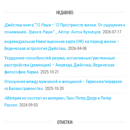
НЕДАВНЕЕ:
Джйотиш
-книга “12
Раши
– 12 Пространств жизни. От ощущения к
пониманию.
Грахи
в
Раши
.” _ Автор: Антон Кузнецов.
2026-07-17
индивидуальная Навигационная карта (НК) на период жизни –
Ведическая астрология Джйотиш.
2026-04-08
Ухудшение способностей разума, когнитивные/умственные
расстройства (деменция) – Аюрведа, Джйотиш, Ведическая
философия, Карма.
2025-10-21
Отношения между мужчиной и женщиной – Гармония/иерархия
vs Баланс/равенство.
2025-10-20
«Материя не состоит из материи», Ганс-Петер Дюрр и Питер
Рассел.
2024-09-03
ОТМЕТКИ: