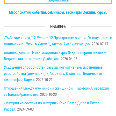
Подписаться
Мероприятия, события, семинары, вебинары, лекции, курсы
.
НЕДАВНЕЕ:
Джйотиш
-книга “12
Раши
– 12 Пространств жизни. От ощущения к
пониманию.
Грахи
в
Раши
.” _ Автор: Антон Кузнецов.
2026-07-17
индивидуальная Навигационная карта (НК) на период жизни –
Ведическая астрология Джйотиш.
2026-04-08
Ухудшение способностей разума, когнитивные/умственные
расстройства (деменция) – Аюрведа, Джйотиш, Ведическая
философия, Карма.
2025-10-21
Отношения между мужчиной и женщиной – Гармония/иерархия
vs Баланс/равенство.
2025-10-20
«Материя не состоит из материи», Ганс-Петер Дюрр и Питер
Рассел.
2024-09-03