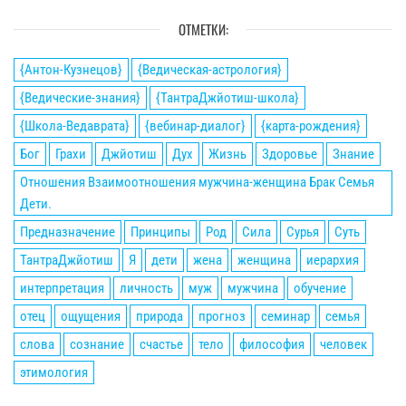
ОТМЕТКИ:
{Антон-Кузнецов}
{Ведическая-астрология}
{Ведические-знания}
{ТантраДжйотиш-школа}
{Школа-Ведаврата}
{вебинар-диалог}
{карта-рождения}
Бог
Грахи
Джйотиш
Дух
Жизнь
Здоровье
Знание
Отношения Взаимоотношения мужчина-женщина Брак Семья
Дети.
Предназначение
Принципы
Род
Сила
Сурья
Суть
ТантраДжйотиш
Я
дети
жена
женщина
иерархия
интерпретация
личность
муж
мужчина
обучение
отец
ощущения
природа
прогноз
семинар
семья
слова
сознание
счастье
тело
философия
человек
этимология