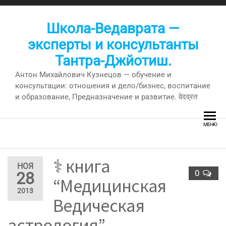
Перейти
к
Школа-Ведаврата —
содержимому
эксперты и консультанты
Тантра-Джйотиш.
Антон Михайлович Кузнецов — обучение и
консультации: отношения и дело/бизнес, воспитание
и образование, Предназначение и развитие. वेदव्रत
МЕНЮ
⚕ книга
НОЯ
0
28
“Медицинская
2013
Ведическая
астрология”