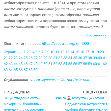
неблагоприятная планета – в 12-м, и при этом хозяин
лагны
находится в
папамше
(
папа-амша
,
папа-картари
йога
или злотворная связь; таким образом,
папамша
–
неблагоприятная или поражающая аспектами управителя
лагны
навамша
), человек будет поражен
пинаса
–
рогой
.
К оглавлению
Shortlink for this post:
https://vedavrat.org/?p=5383
Страницы:
1
2
3
4
5
6
7
8
9
10
11
12
13
14
15
16
17
18
19
20
21
22
23
24
25
26
27
28
29
30
31
32
33
34
35
36
37
38
39
40
41
42
43
44
45
46
47
48
49
50
51
52
53
54
55
56
57
58
59
60
61
62
63
64
65
66
67
68
69
Опубликовано
книги, журналы — Тантра-Джйотиш
Навигация
Предыдущая
С
ПРЕДЫДУЩАЯ
СЛЕДУЮЩАЯ
запись
з
⚹ Упадеша-сутры
книга
Мухурта-Джйотиш –
по
махариши Джаймини –
Ведическая Астрология
записям
перевод и комментарии
выбора благоприятного