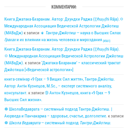
КОММЕНТАРИИ:
Книга Джатака-Бхаранам. Автор: Дхундхи Раджа (Ḍhuṇḍhi Rāja).🌣
Международная Ассоциация Ведической Астрологии Джйотиш
(МАВаДж)
к записи
☀
Тантра-Джйотиш
— наука о Высших Силах
Грахах
и их влиянии на жизнь человека и мироздания
{4561}
Книга Джатака-Бхаранам. Автор: Дхундхи Раджа (Ḍhuṇḍhi Rāja).
🌣 Международная Ассоциация Ведической Астрологии Джйотиш
(МАВаДж).
к записи
‘Джатака-Бхаранам’ – классический трактат
Джйотиша [«Ведической астрологии»]
книга-семінар «9 Грах – 9 Вищих Сил життя», Тантра-Джйотіш.
Автор: Антін Кузнецов, M.Sc., – експерт системного аналізу,
консультант.
к записи
➈ Антон Кузнецов, книга «9 Грах — 9
Высших Сил жизни».
☸ ШколаВедаврата — системный подход Тантра-Джйотиш. |
Аюрведа и Панчакарма – здоровье, счастье, долголетие.
к записи
☸
Школа Ведаврата
— системный подход
Тантра-Джйотиш
.