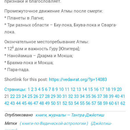
признаки и благословляет.
Промежуточное движение Атмы после смерти:
* Планеты в Лагне;
* Три разных области – Бху-лока, Бхува-лока и Сварга-
лока.
Окончательное местопребывание Атмы:
й
* 12
дом и важность Гуру [Юпитера];
* Нанойамша – Дхарма и Мокша;
* Брахма-лока и Мокша;
* Пара-пада.
Shortlink for this post:
https://vedavrat.org/?p=14083
Страницы:
1
2
3
4
5
6
7
8
9
10
11
12
13
14
15
16
17
18
19
20
21
22
23
24
25
26
27
28
29
30
31
32
33
34
35
36
37
38
39
40
41
42
43
44
45
46
47
48
49
50
51
52
53
54
55
56
57
58
59
60
61
62
Опубликовано
книги, журналы — Тантра-Джйотиш
Метки
{ книги-по-Ведической-астрологии }
{Джйотиш-