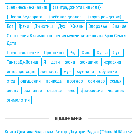
{Ведические-знания}
{ТантраДжйотиш-школа}
{Школа-Ведаврата}
{вебинар-диалог}
{карта-рождения}
Бог
Грахи
Джйотиш
Дух
Жизнь
Здоровье
Знание
Отношения Взаимоотношения мужчина-женщина Брак Семья
Дети.
Предназначение
Принципы
Род
Сила
Сурья
Суть
ТантраДжйотиш
Я
дети
жена
женщина
иерархия
интерпретация
личность
муж
мужчина
обучение
отец
ощущения
природа
прогноз
семинар
семья
слова
сознание
счастье
тело
философия
человек
этимология
КОММЕНТАРИИ:
Книга Джатака-Бхаранам. Автор: Дхундхи Раджа (Ḍhuṇḍhi Rāja).🌣