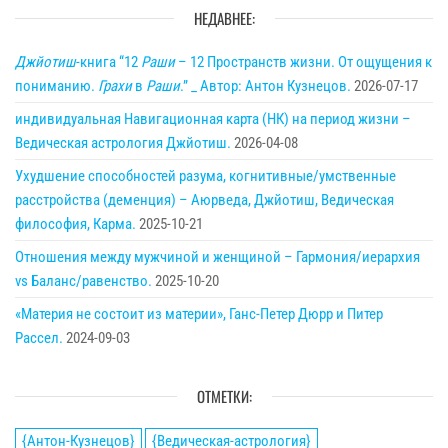
НЕДАВНЕЕ:
Джйотиш
-книга “12
Раши
– 12 Пространств жизни. От ощущения к
пониманию.
Грахи
в
Раши
.” _ Автор: Антон Кузнецов.
2026-07-17
индивидуальная Навигационная карта (НК) на период жизни –
Ведическая астрология Джйотиш.
2026-04-08
Ухудшение способностей разума, когнитивные/умственные
расстройства (деменция) – Аюрведа, Джйотиш, Ведическая
философия, Карма.
2025-10-21
Отношения между мужчиной и женщиной – Гармония/иерархия
vs Баланс/равенство.
2025-10-20
«Материя не состоит из материи», Ганс-Петер Дюрр и Питер
Рассел.
2024-09-03
ОТМЕТКИ:
{Антон-Кузнецов}
{Ведическая-астрология}