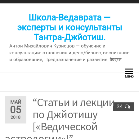
Перейти
к
Школа-Ведаврата —
содержимому
эксперты и консультанты
Тантра-Джйотиш.
Антон Михайлович Кузнецов — обучение и
консультации: отношения и дело/бизнес, воспитание
и образование, Предназначение и развитие. वेदव्रत
МЕНЮ
“Статьи и лекции
МАЙ
34
05
по Джйотишу
2018
[«Ведической
астрологии»]” —