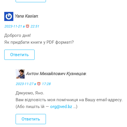
Yana Kasian
:
2023-11-21 в
22:51
Доброго дня!
Як придбати книги у PDF форматі?
Ответить
Антон Михайлович Кузнецов
:
2023-11-27 в
17:28
Дякуємо, Яно.
Вам відповість моя помічниця на Вашу email-адресу.
(Або пишіть їй —
org@ved.bz
…)
Ответить