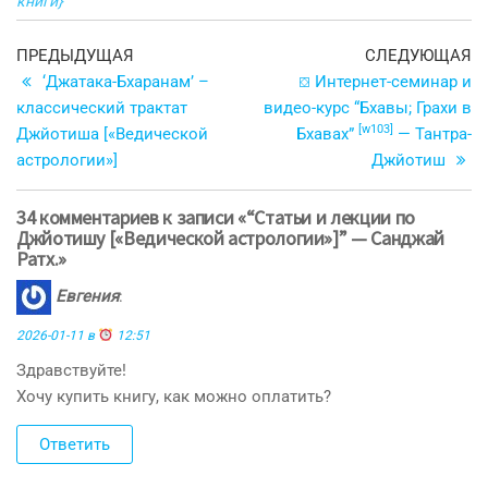
книги}
Навигация
Предыдущая
С
ПРЕДЫДУЩАЯ
СЛЕДУЮЩАЯ
запись
з
‘Джатака-Бхаранам’ –
⛋ Интернет-семинар и
по
классический трактат
видео-курс “Бхавы; Грахи в
записям
[w103]
Джйотиша [«Ведической
Бхавах”
— Тантра-
астрологии»]
Джйотиш
34 комментариев к записи «“Статьи и лекции по
Джйотишу [«Ведической астрологии»]” — Санджай
Ратх.»
Евгения
:
2026-01-11 в
12:51
Здравствуйте!
Хочу купить книгу, как можно оплатить?
Ответить