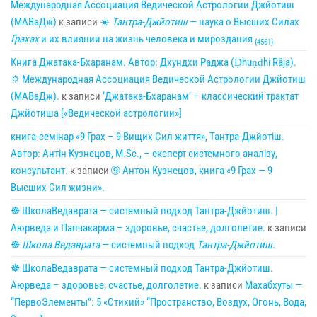
Международная Ассоциация Ведической Астрологии Джйотиш
(МАВаДж)
к записи
☀
Тантра-Джйотиш
— наука о Высших Силах
Грахах
и их влиянии на жизнь человека и мироздания
{4561}
Книга Джатака-Бхаранам. Автор: Дхундхи Раджа (Ḍhuṇḍhi Rāja).
🌣 Международная Ассоциация Ведической Астрологии Джйотиш
(МАВаДж).
к записи
‘Джатака-Бхаранам’ – классический трактат
Джйотиша [«Ведической астрологии»]
книга-семінар «9 Грах – 9 Вищих Сил життя», Тантра-Джйотіш.
Автор: Антін Кузнецов, M.Sc., – експерт системного аналізу,
консультант.
к записи
➈ Антон Кузнецов, книга «9 Грах — 9
Высших Сил жизни».
☸ ШколаВедаврата — системный подход Тантра-Джйотиш. |
Аюрведа и Панчакарма – здоровье, счастье, долголетие.
к записи
☸
Школа Ведаврата
— системный подход
Тантра-Джйотиш
.
☸ ШколаВедаврата — системный подход Тантра-Джйотиш.
Аюрведа – здоровье, счастье, долголетие.
к записи
Махабхуты —
“ПервоЭлементы”: 5 «Стихий» “Пространство, Воздух, Огонь, Вода,