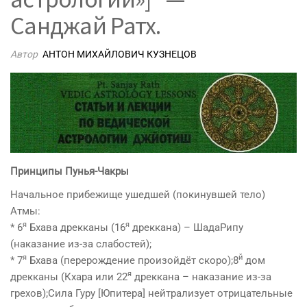
Санджай Ратх.
Автор
АНТОН МИХАЙЛОВИЧ КУЗНЕЦОВ
Принципы Пунья-Чакры
Начальное прибежище ушедшей (покинувшей тело)
Атмы:
я
я
* 6
Бхава дрекканы (16
дреккана) – ШадаРипу
(наказание из-за слабостей);
я
й
* 7
Бхава (перерождение произойдёт скоро);8
дом
я
дрекканы (Кхара или 22
дреккана – наказание из-за
грехов);Сила Гуру [Юпитера] нейтрализует отрицательные