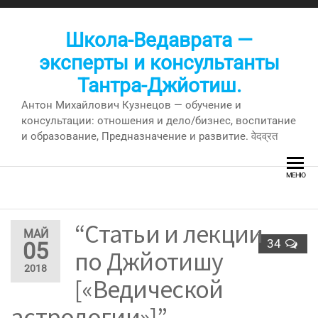
Перейти
к
Школа-Ведаврата —
содержимому
эксперты и консультанты
Тантра-Джйотиш.
Антон Михайлович Кузнецов — обучение и
консультации: отношения и дело/бизнес, воспитание
и образование, Предназначение и развитие. वेदव्रत
МЕНЮ
“Статьи и лекции
МАЙ
34
05
по Джйотишу
2018
[«Ведической
астрологии»]” —