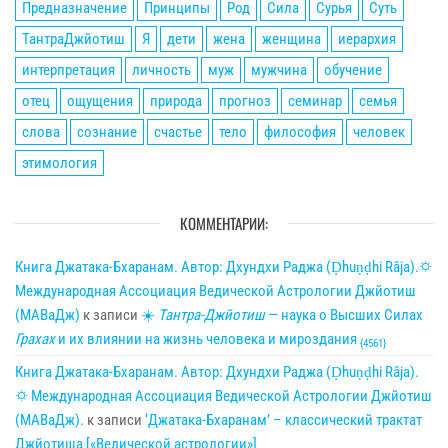
Предназначение
Принципы
Род
Сила
Сурья
Суть
ТантраДжйотиш
Я
дети
жена
женщина
иерархия
интерпретация
личность
муж
мужчина
обучение
отец
ощущения
природа
прогноз
семинар
семья
слова
сознание
счастье
тело
философия
человек
этимология
КОММЕНТАРИИ:
Книга Джатака-Бхаранам. Автор: Дхундхи Раджа (Ḍhuṇḍhi Rāja).🌣
Международная Ассоциация Ведической Астрологии Джйотиш
(МАВаДж)
к записи
☀
Тантра-Джйотиш
— наука о Высших Силах
Грахах
и их влиянии на жизнь человека и мироздания
{4561}
Книга Джатака-Бхаранам. Автор: Дхундхи Раджа (Ḍhuṇḍhi Rāja).
🌣 Международная Ассоциация Ведической Астрологии Джйотиш
(МАВаДж).
к записи
‘Джатака-Бхаранам’ – классический трактат
Джйотиша [«Ведической астрологии»]