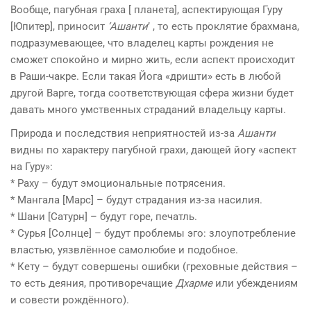
Вообще, пагубная граха [ планета], аспектирующая Гуру
[Юпитер], приносит
‘Ашанти
’ , то есть проклятие брахмана,
подразумевающее, что владелец карты рождения не
сможет спокойно и мирно жить, если аспект происходит
в Раши-чакре. Если такая Йога «дришти» есть в любой
другой Варге, тогда соответствующая сфера жизни будет
давать много умственных страданий владельцу карты.
Природа и последствия неприятностей из-за
Ашанти
видны по характеру пагубной грахи, дающей йогу «аспект
на Гуру»:
* Раху – будут эмоциональные потрясения.
* Мангала [Марс] – будут страдания из-за насилия.
* Шани [Сатурн] – будут горе, печатль.
* Сурья [Солнце] – будут проблемы эго: злоупотребление
властью, уязвлённое самолюбие и подобное.
* Кету – будут совершены ошибки (греховные действия –
то есть деяния, противоречащие
Дхарме
или убеждениям
и совести рождённого).