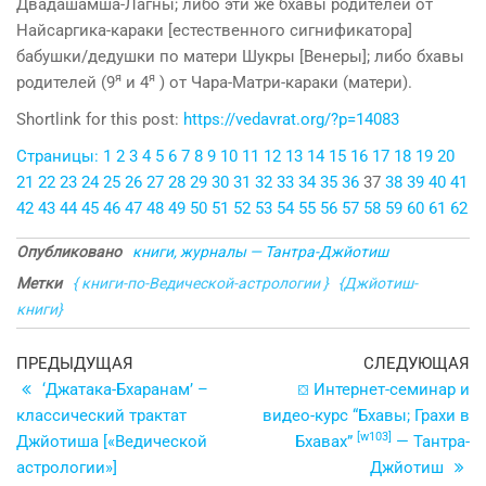
Двадашамша-Лагны; либо эти же бхавы родителей от
Найсаргика-караки [естественного сигнификатора]
бабушки/дедушки по матери Шукры [Венеры]; либо бхавы
я
я
родителей (9
и 4
) от Чара-Матри-караки (матери).
Shortlink for this post:
https://vedavrat.org/?p=14083
Страницы:
1
2
3
4
5
6
7
8
9
10
11
12
13
14
15
16
17
18
19
20
21
22
23
24
25
26
27
28
29
30
31
32
33
34
35
36
37
38
39
40
41
42
43
44
45
46
47
48
49
50
51
52
53
54
55
56
57
58
59
60
61
62
Опубликовано
книги, журналы — Тантра-Джйотиш
Метки
{ книги-по-Ведической-астрологии }
{Джйотиш-
книги}
Навигация
Предыдущая
С
ПРЕДЫДУЩАЯ
СЛЕДУЮЩАЯ
запись
з
‘Джатака-Бхаранам’ –
⛋ Интернет-семинар и
по
классический трактат
видео-курс “Бхавы; Грахи в
записям
[w103]
Джйотиша [«Ведической
Бхавах”
— Тантра-
астрологии»]
Джйотиш