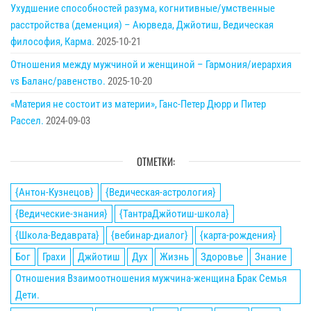
Ухудшение способностей разума, когнитивные/умственные
расстройства (деменция) – Аюрведа, Джйотиш, Ведическая
философия, Карма.
2025-10-21
Отношения между мужчиной и женщиной – Гармония/иерархия
vs Баланс/равенство.
2025-10-20
«Материя не состоит из материи», Ганс-Петер Дюрр и Питер
Рассел.
2024-09-03
ОТМЕТКИ:
{Антон-Кузнецов}
{Ведическая-астрология}
{Ведические-знания}
{ТантраДжйотиш-школа}
{Школа-Ведаврата}
{вебинар-диалог}
{карта-рождения}
Бог
Грахи
Джйотиш
Дух
Жизнь
Здоровье
Знание
Отношения Взаимоотношения мужчина-женщина Брак Семья
Дети.