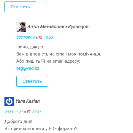
Ответить
Антін Михайлович Кузнецов
:
2024-08-15 в
13:53
Ірино, дякую.
Вам відповість на email моя помічниця.
Або пишіть їй на email-адресу:
org@ved.bz
Ответить
Yana Kasian
:
2023-11-21 в
22:51
Доброго дня!
Як придбати книги у PDF форматі?