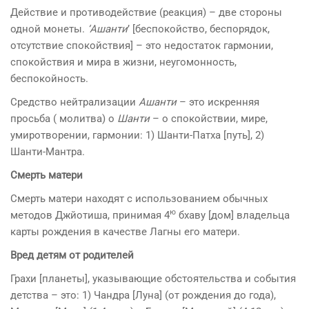
Действие и противодействие (реакция) – две стороны
одной монеты.
‘Ашанти
’ [беспокойство, беспорядок,
отсутствие спокойствия] – это недостаток гармонии,
спокойствия и мира в жизни, неугомонность,
беспокойность.
Средство нейтрализации
Ашанти
– это искренняя
просьба ( молитва) о
Шанти
– о спокойствии, мире,
умиротворении, гармонии: 1) Шанти-Патха [путь], 2)
Шанти-Мантра.
Смерть матери
Смерть матери находят с использованием обычных
ю
методов Джйотиша, принимая 4
бхаву [дом] владельца
карты рождения в качестве Лагны его матери.
Вред детям от родителей
Грахи [планеты], указывающие обстоятельства и события
детства – это: 1) Чандра [Луна] (от рождения до года),