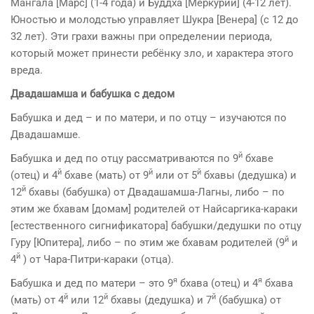
Мангала [Марс] (1-4 года) и Буддха [Меркурий] (4-12 лет).
Юностью и молодстью управляет Шукра [Венера] (с 12 до
32 лет). Эти грахи важны при определении периода,
который может принести ребёнку зло, и характера этого
вреда.
Двадашамша и бабушка с дедом
Бабушка и дед – и по матери, и по отцу – изучаются по
Двадашамше.
й
Бабушка и дед по отцу рассматриваются по 9
бхаве
й
й
й
(отец) и 4
бхаве (мать) от 9
или от 5
бхавы (дедушка) и
й
12
бхавы (бабушка) от Двадашамша-Лагны, либо – по
этим же бхавам [домам] родителей от Найсаргика-караки
[естественного сигнификатора] бабушки/дедушки по отцу
й
Гуру [Юпитера], либо – по этим же бхавам родителей (9
и
й
4
) от Чара-Питри-караки (отца).
я
я
Бабушка и дед по матери – это 9
бхава (отец) и 4
бхава
й
й
й
(мать) от 4
или 12
бхавы (дедушка) и 7
(бабушка) от