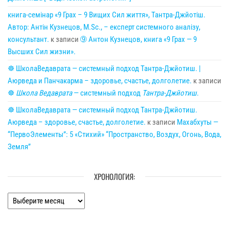
книга-семінар «9 Грах – 9 Вищих Сил життя», Тантра-Джйотіш.
Автор: Антін Кузнецов, M.Sc., – експерт системного аналізу,
консультант.
к записи
➈ Антон Кузнецов, книга «9 Грах — 9
Высших Сил жизни».
☸ ШколаВедаврата — системный подход Тантра-Джйотиш. |
Аюрведа и Панчакарма – здоровье, счастье, долголетие.
к записи
☸
Школа Ведаврата
— системный подход
Тантра-Джйотиш
.
☸ ШколаВедаврата — системный подход Тантра-Джйотиш.
Аюрведа – здоровье, счастье, долголетие.
к записи
Махабхуты —
“ПервоЭлементы”: 5 «Стихий» “Пространство, Воздух, Огонь, Вода,
Земля”
ХРОНОЛОГИЯ:
Хронология: