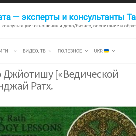
та — эксперты и консультанты Т
онсультации: отношения и дело/бизнес, воспитание и образо
ИГИ |
ВИДЕО, ТВ
ПОЛЕЗНОЕ
UKR
о Джйотишу [«Ведической
нджай Ратх.