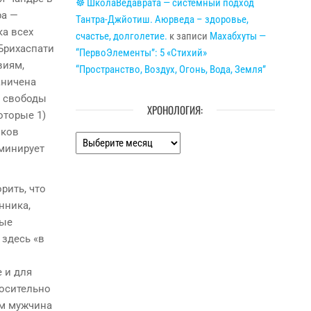
☸ ШколаВедаврата — системный подход
ра —
Тантра-Джйотиш. Аюрведа – здоровье,
ка всех
счастье, долголетие.
к записи
Махабхуты —
 Брихаспати
“ПервоЭлементы”: 5 «Стихий»
виям,
“Пространство, Воздух, Огонь, Вода, Земля”
аничена
й свободы
ХРОНОЛОГИЯ:
которые 1)
оков
Хронология:
оминирует
рить, что
нника,
ные
 здесь «в
 и для
носительно
ом мужчина