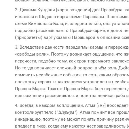
момент зачатия. Фактически, много можно узнать по Д
2. Джанма-Кундали [карта рождения] для Прарабдха -к
и важная в Шодаша-варга схеме Парашары. Шастьямша 
схеме Вимшопака-Бала, и, следовательно, она устанав
подробно рассказывает о Прарабдха-карме, в дополн
(приоритеты) варг указаны Парашарой в описании сх
3. Вследствие данности парадигмы кармы и перерожд
«свободы воли». Поэтому возникает ощущение, что ж
перенести, подобно тому, как срок тюремного заключе
Но тогда возникает сложный вопрос: в чём роль Дж
изменить неизбежные события, то есть каким образом
поскольку «срок» ««наказание»» установлен и неизбеж
Прашна-Марги. Трактат Прашна-Марга был переведён 
все сомнения рассеиваются, и понятна великая работ
4. Всегда, в каждом воплощении, Атма [«Я»] восседает 
контролирует тело ( ‘
Шарира
’). Атма помнит все прош
инкарнацию, поэтому не может понять причину различ
впадает в гнев, когда ему кажется несправедливость 