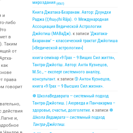
мироздания
{4561}
Книга Джатака-Бхаранам. Автор: Дхундхи
и и
Раджа (Ḍhuṇḍhi Rāja). 🌣 Международная
то-либо
Ассоциация Ведической Астрологии
Это
Джйотиш (МАВаДж).
к записи
‘Джатака-
мет в
Бхаранам’ – классический трактат Джйотиша
). Таким
[«Ведической астрологии»]
ящей от
книга-семінар «9 Грах – 9 Вищих Сил життя»,
Артха-
Тантра-Джйотіш. Автор: Антін Кузнецов,
 как
M.Sc., – експерт системного аналізу,
снове
консультант.
к записи
➈ Антон Кузнецов,
ет права
книга «9 Грах — 9 Высших Сил жизни».
ом говорит
☸ ШколаВедаврата — системный подход
Тантра-Джйотиш. | Аюрведа и Панчакарма –
овательно,
здоровье, счастье, долголетие.
к записи
☸
с действия
Школа Ведаврата
— системный подход
Лагне и,
Тантра-Джйотиш
.
подробное
я Чандре в