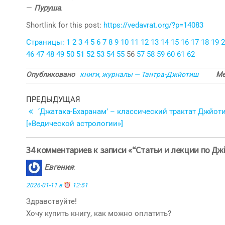
—
Пуруша
.
Shortlink for this post:
https://vedavrat.org/?p=14083
Страницы:
1
2
3
4
5
6
7
8
9
10
11
12
13
14
15
16
17
18
19
2
46
47
48
49
50
51
52
53
54
55
56
57
58
59
60
61
62
Опубликовано
книги, журналы — Тантра-Джйотиш
Ме
Навигация
Предыдущая
ПРЕДЫДУЩАЯ
запись
‘Джатака-Бхаранам’ – классический трактат Джйот
по
[«Ведической астрологии»]
записям
34 комментариев к записи «“Статьи и лекции по Д
Евгения
:
2026-01-11 в
12:51
Здравствуйте!
Хочу купить книгу, как можно оплатить?