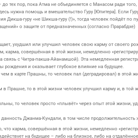
– до тех пор, пока Атма не объединяется с Манасом ради того,
десь нужна помощь и вмешательство Гуру [Юпитера]. Если Гур
 Дикша-гуру «не Шикша-гуру (!)», тогда человек пойдёт по п
ащений» о защите от предназначенных (согласно Прарабдхе)
щает, ухудшил или улучшил человек свою карму от своего ро
, карма, совершённая в этой жизни, немедленно «регистриру
а связь с Читра-пакша-Айанамшой). Эта немедленная регистр
ы рождения и оказывает глубокое влияние на будущее.
 чем в карте Прашны, то человек пал (деградировал) в этой жи
 в Прашне, то в этой жизни человек улучшил карму и, в той ж
льны, то человек просто «плывёт» через опыт этой жизни, у
 данность Джанма-Кундали, в том числе продолжительность ж
 что карма, совершённая в этой жизни, немедленно «регистри
ействует на будущее – либо на близкое, либо на отдалённое