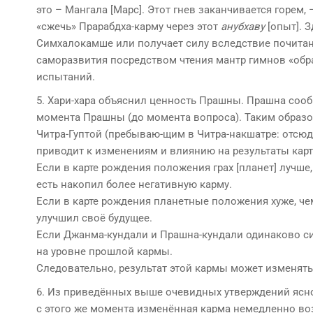
это – Мангала [Марс]. Этот гнев заканчивается горем, 
«сжечь» Прарабдха-карму через этот
анубхаву
[опыт]. З
Симхалокамше или получает силу вследствие почитания
саморазвития посредством чтения мантр гимнов «обр
испытаний.
5. Хари-хара объяснил ценность Прашны. Прашна сооб
момента Прашны (до момента вопроса). Таким образом
Читра-Гуптой (пребываю-щим в Читра-накшатре: отсюд
приводит к изменениям и влиянию на результаты карт
Если в карте рождения положения грах [планет] лучше,
есть накопил более негативную карму.
Если в карте рождения планетные положения хуже, чем
улучшил своё будущее.
Если Джанма-кундали и Прашна-кундали одинаково си
на уровне прошлой кармы.
Следовательно, результат этой кармы может изменять
6. Из приведённых выше очевидных утверждений ясно,
с этого же момента изменённая карма немедленно возд