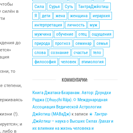
 чтобы
Сила
Сурья
Суть
ТантраДжйотиш
у силён в
Я
дети
жена
женщина
иерархия
ути
интерпретация
личность
муж
мужчина
обучение
отец
ощущения
ждения до
природа
прогноз
семинар
семья
ется»
слова
сознание
счастье
тело
ация
философия
человек
этимология
зни, то
КОММЕНТАРИИ:
е степени,
Книга Джатака-Бхаранам. Автор: Дхундхи
Раджа (Ḍhuṇḍhi Rāja).🌣 Международная
держиваясь
Ассоциация Ведической Астрологии
Джйотиш (МАВаДж)
к записи
☀
Тантра-
изни (!).
Джйотиш
— наука о Высших Силах
Грахах
и
руется»; и
их влиянии на жизнь человека и
, либо в