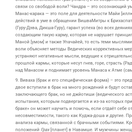
связи со свободой воли? Чандра – это осознающий ум
Манас-карака — это поле для деятельности Майи [иллю
действий в уме в обращении ВишваМитры к Брихаспати
(Гуру-Дэва, Дикша-Гуру), гарант успеха (во всех деян
создающим такую карму, которая не нарушает принци
Маной [умом] и также Упачайей, то есть теми мыслям
воли объясняет методы Ведических коррективных мер, 
устраняют негативные мысли, ведущие к отрицательн
прошлой кармы, которые несут гнев, горе, страсть (Р
над Манасом и поднимает уровень Манаса к Атме (са
9. Виваха (брак и его специфическая форма) – это пр
двое вступили в брак на много рождений и будут ост
заключающего брак, но не джйотиши (ведического аст
испытания, которым подвергается и из-за которых при
браке» он может научить и помочь, если отдаёт себе 
несовместимости, такого как Куджа-доша и другие. П
анализа кармы, связанной с брачными событиями. Кро
положений
Г
рах
[планет] в Навамше. И мужчины женщ