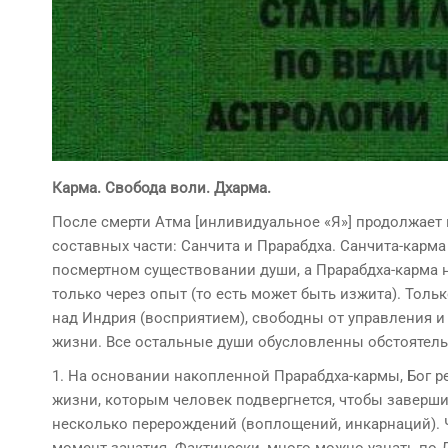
Карма. Свобода воли. Дхарма.
После смерти Атма [инливидуальное «Я»] продолжает
составных части: Санчита и Прарабдха. Санчита-карм
посмертном существовании души, а Прарабдха-карма н
только через опыт (то есть может быть изжита). То
над Индрия (восприятием), свободны от управления и
жизни. Все остальные души обусловленны обстоятел
1. На основании накопленной Прарабдха-кармы, Бог р
жизни, которым человек подвергнется, чтобы заверш
несколько перерождений (воплощений, инкарнаций). 