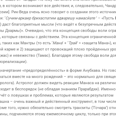
, в котором возникают все действия; и, следовательно, Чанд
зии]. Рик-Веда очень ясно говорит о создании этого источни
: ‘
Сучим-аркаир
брихаспатим адварешу намасйате
’ – «Пусть
иях) даст благоприятные мысли (что ведёт к безупречным дейст
пы Дхармы)». Очевидно, что эта концепция свободы воли огр
и, которые связаны с действием. Эта концепция ограниченно
таких как Мантры (то есть ‘
Мана
’ + ‘
Трай
’ = «защита Мана»), 
ой карме и 2) защищают от провокаций плохо пройденных ур
аджас) и невежество (Тамас). Благодаря этому свобода воли д
мореализации).
едначертание «предопределённость» в форме Анубхава. Но гово
аваться вместе на много рождений – это нормально для свяще
ролога). Астролог должен видеть реакции Манаса на различ
ходит в беспорядок (не обладая знанием Прарабдхи). Именно
отчёт о ловушках и проблемах, которые являются результатом
рашна – очень важный и действенный инструмент, в том числе
ме того, нужно обязательно смотреть транзиты (‘Гочара’) от
ины, подчиняются этому ежемесячному циклу, только при эт