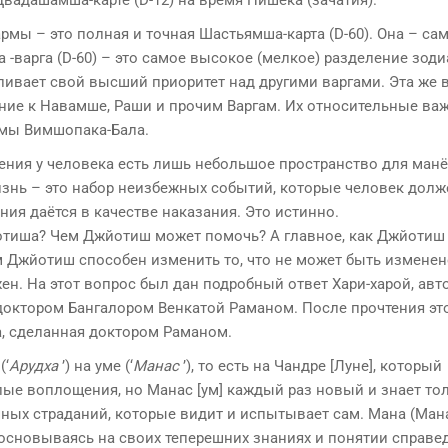
вадашамша-карте (D-12) на время Нишека (зачатия).
армы – это полная и точная Шастьямша-карта (D-60). Она – са
-варга (D-60) – это самое высокое (мелкое) разделение зоди
ливает свой высший приоритет над другими варгами. Эта же 
ение к Навамше, Раши и прочим Варгам. Их относительные ва
емы Вимшопака-Бала.
ения у человека есть лишь небольшое пространство для ман
изнь – это набор неизбежных событий, которые человек долж
ния даётся в качестве наказания. Это истинно.
йотиша? Чем Джйотиш может помочь? А главное, как Джйотиш
 Джйотиш способен изменить то, что не может быть изменен
ен. На этот вопрос был дан подробный ответ Хари-харой, ав
доктором Бангалором Венкатой Раманом. После прочтения эт
а, сделанная доктором Раманом.
(‘
Арудха
’) на уме (‘
Манас
’), то есть на Чандре [Луне], который
лые воплощения, но Манас [ум] каждый раз новый и знает тол
ных страданий, которые видит и испытывает сам. Мана (Ман
(основываясь на своих теперешних знаниях и понятии справе