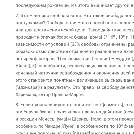
последующем рождении. Из этого вызникает другой в
7. Это – вопрос свободы воли. Что такое свобода во
поступками»? Свобода воли – это способность челове
или для достижения некой цели. Такое действие всег
я
я
я
приводит к Упачая-бхавам: бхавы [дома] 3
, 6
, 10
и 1
зависимости от условий (33% свободы ограничены ра
образом, само действие ограничено различными вход
четырёх факторов: 1) информа-ция (знание) – Буддхи (Д
Айана); 3) способности, реализующие желания на основ
конечный источник освобождения и окончания всей ка
этого становится понятным величайшее высказывание:
(‘адхикара’) на результат». Это право на свободу действ
Хари-хара, автор Прашна-Марги.
8. Если проанализировать понятие ‘сва’ [самость], то
эти Упачая-бхавы показывают право на действие (осу
и реакции Манасы [ума] и Шариры [тела] в этом прояв
й
особенно, по Чандре [Луне], в особенности по 10
бхав
описание положения грах [планет] и их соединений в 