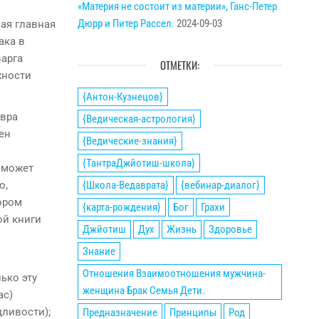
«Материя не состоит из материи», Ганс-Петер
Дюрр и Питер Рассел.
2024-09-03
мая главная
ака в
варга
ОТМЕТКИ:
жности
{Антон-Кузнецов}
ёвра
{Ведическая-астрология}
ен
{Ведические-знания}
{ТантраДжйотиш-школа}
 может
{Школа-Ведаврата}
{вебинар-диалог}
о,
тором
{карта-рождения}
Бог
Грахи
ой книги
Джйотиш
Дух
Жизнь
Здоровье
Знание
Отношения Взаимоотношения мужчина-
ько эту
женщина Брак Семья Дети.
ас)
дливости);
Предназначение
Принципы
Род