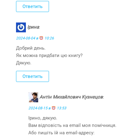
Ответить
Ірина
:
2024-08-04 в
10:26
Добрий день.
Як можна придбати цю книгу?
Дякую.
Ответить
Антін Михайлович Кузнецов
:
2024-08-15 в
13:53
Ірино, дякую.
Вам відповість на email моя помічниця.
Або пишіть їй на email-адресу: