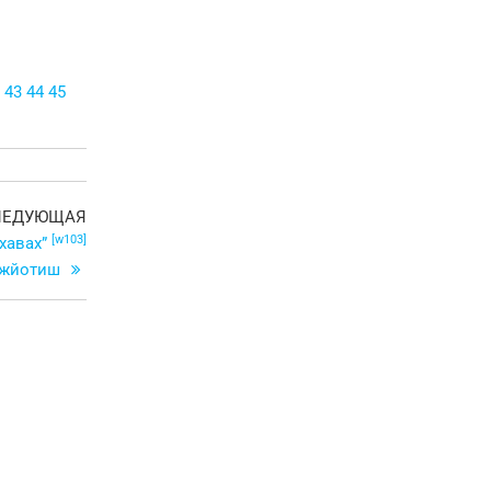
43
44
45
Следующая
ЛЕДУЮЩАЯ
[w103]
запись
Бхавах”
Джйотиш