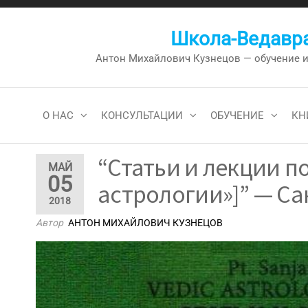
Перейти
к
Школа-Ведавра
содержимому
Антон Михайлович Кузнецов — обучение и к
О НАС
КОНСУЛЬТАЦИИ
ОБУЧЕНИЕ
КН
“Статьи и лекции п
МАЙ
05
астрологии»]” — Са
2018
Автор
АНТОН МИХАЙЛОВИЧ КУЗНЕЦОВ