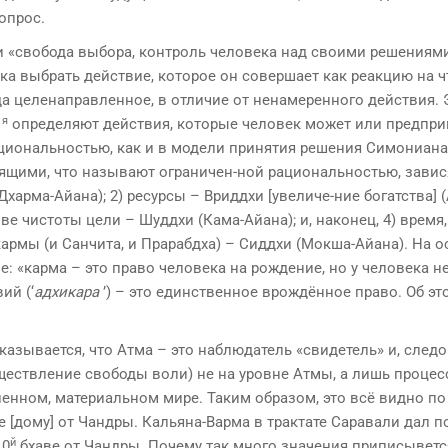
опрос.
ли «свобода выбора, контроль человека над своими решениям
ка выбрать действие, которое он совершает как реакцию на ч
да целенаправленное, в отличие от ненамеренного действия. 
я
1
определяют действия, которые человек может или предпри
циональностью, как и в модели принятия решения Симониана
ящими, что называют ограничен-ной рациональностью, завис
харма-Айана); 2) ресурсы – Вриддхи [увеличе-ние богатства] (
е чистоты цели – Шуддхи (Кама-Айана); и, наконец, 4) время,
рмы (и Санчита, и Прарабдха) – Сиддхи (Мокша-Айана). На о
 «карма – это право человека на рождение, но у человека н
ий (‘
адхикара
’) – это единственное врождённое право. Об эт
 оказывается, что Атма – это наблюдатель «свидетель» и, след
ществление свободы воли) не на уровне Атмы, а лишь процес
ленном, материальном мире. Таким образом, это всё видно по 
е [дому] от Чандры. Кальяна-Варма в трактате Саравали дал 
й
10
бхаве от Чандры. Почему так много значения приписыветс