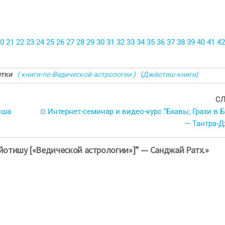
0
21
22
23
24
25
26
27
28
29
30
31
32
33
34
35
36
37
38
39
40
41
42
тки
{ книги-по-Ведической-астрологии }
{Джйотиш-книги}
С
иша
⛋ Интернет-семинар и видео-курс “Бхавы; Грахи в 
— Тантра-
жйотишу [«Ведической астрологии»]” — Санджай Ратх.»