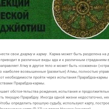
 нести свои
дхарму
и
карму
. Карма может быть разделена на 
а приводит в различные виды ада и к различным страданиям 
аправляет Атму в другое тело и может быть «сожжена» («отра
лько наиболее возвышенные (развитые) Атмы, полностью упр
 от необходимости пройти через испытания Прарабдха-кармы 
ьствами Прарабдха-кармы.
ешает обстоя-тельства рождения, испытания и продолжитель
ить текущую Прарабдху. Иногда одной жизни недостаточно, н
Чтобы определить прошлую судьбу, используют карту, постро