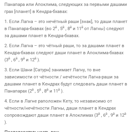
Панапара или Апоклима, следующих за первыми дашами
грах [планет] в Кендра-бхавах:
1. Если Лагна – это нечётный раши [знак], то даши планет
й
й
й
й
в Панапара-бхавах (во 2
, 5
, 8
и 11
от Лагны) следуют
за дашами планет в Кендра-бхавах.
2. Если Лагна – это чётный раши, то за дашами планет в
Кендра-бхавах следуют даши планет в Апоклима-бхавах
й
й
й
й
(3
, 6
, 9
и 12
).
3. Если Шани [Сатурн] занимает Лагну, то вне
зависимости от чётности / нечётности Лагна-раши за
дашами планет в Кендрах будут следовать даши планет в
й
й
й
й
Панапарах (2
, 5
, 8
и 11
).
4. Если в Лагне раположен Кету, то независимо от
чётности/нечётности Лагны, даши планет в Кендрах
й
й
й
й
сопровождают даши планет в Апоклимах (3
, 6
, 9
и 12
).