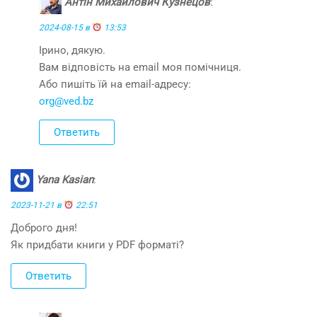
Антін Михайлович Кузнецов
:
2024-08-15 в
13:53
Ірино, дякую.
Вам відповість на email моя помічниця.
Або пишіть їй на email-адресу:
org@ved.bz
Ответить
Yana Kasian
:
2023-11-21 в
22:51
Доброго дня!
Як придбати книги у PDF форматі?
Ответить