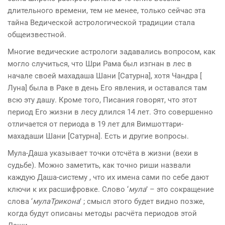
длительного времени, тем не менее, только сейчас эта
тайна Ведической астрологической традиции стала
общеизвестной.
Многие ведические астрологи задавались вопросом, как
могло случиться, что Шри Рама был изгнан в лес в
начале своей махадаша Шани [Сатурна], хотя Чандра [
Луна] была в Раке в день Его явления, и оставался там
всю эту дашу. Кроме того, Писания говорят, что этот
период Его жизни в лесу длился 14 лет. Это совершенно
отличается от периода в 19 лет для Вимшоттари-
махадаши Шани [Сатурна]. Есть и другие вопросы.
Мула-Даша указывает точки отсчёта в жизни (вехи в
судьбе). Можно заметить, как точно риши назвали
каждую Даша-систему , что их имена сами по себе дают
ключи к их расшифровке. Слово ‘
мула
’ – это сокращение
слова ‘
мулаТрикона
’ ; смысл этого будет видно позже,
когда будут описаны методы расчёта периодов этой