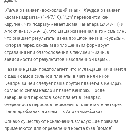
Даши.
‘
Лагна
’ означает «восходящий знак»; ‘
Кендра
’ означает
«дом квадранта» (1/4/7/10), ‘
Ади
’ переводится как
«другие», что подразу-мевает дома Панапара (2/5/8/11) и
Апоклима (3/6/9/12). Это Даша жизненная в том смысле ,
что она даёт результаты из-за прошлой жизни, «судьбы»,
которая перед каждым воплощенным формирует
страдания или благословения в текущей жизни, в
зависимости от результатов накопленной кармы.
Название Даши предполагает, что Мула-Даша начинается
с даши самой сильной планеты в Лагне или иной
Кендре; за ней следует даша другой планеты в Кендрах,
согласно силам каждой планет Кендрах. После
завершения периодов всех планет в Кендрах,
очерёдность периодов переходит к планетам в четырёх
Панапара-бхавах, а затем – в Апоклима-бхавах.
Однако существуют исключения. Следующие правила
применяются для определения креста бхав [домов] –