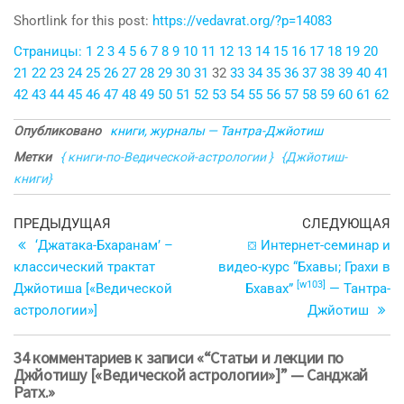
Shortlink for this post:
https://vedavrat.org/?p=14083
Страницы:
1
2
3
4
5
6
7
8
9
10
11
12
13
14
15
16
17
18
19
20
21
22
23
24
25
26
27
28
29
30
31
32
33
34
35
36
37
38
39
40
41
42
43
44
45
46
47
48
49
50
51
52
53
54
55
56
57
58
59
60
61
62
Опубликовано
книги, журналы — Тантра-Джйотиш
Метки
{ книги-по-Ведической-астрологии }
{Джйотиш-
книги}
Навигация
Предыдущая
С
ПРЕДЫДУЩАЯ
СЛЕДУЮЩАЯ
запись
з
‘Джатака-Бхаранам’ –
⛋ Интернет-семинар и
по
классический трактат
видео-курс “Бхавы; Грахи в
записям
[w103]
Джйотиша [«Ведической
Бхавах”
— Тантра-
астрологии»]
Джйотиш
34 комментариев к записи «“Статьи и лекции по
Джйотишу [«Ведической астрологии»]” — Санджай
Ратх.»