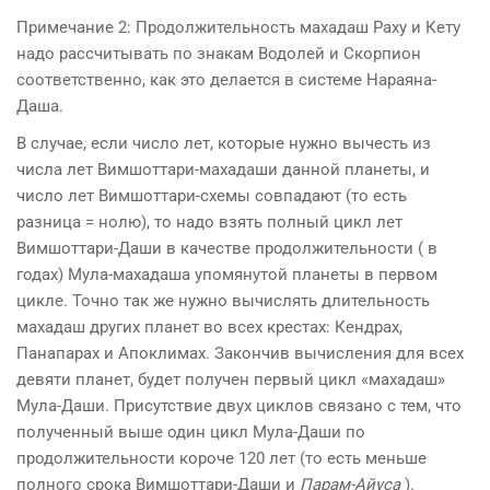
Примечание 2: Продолжительность махадаш Раху и Кету
надо рассчитывать по знакам Водолей и Скорпион
соответственно, как это делается в системе Нараяна-
Даша.
В случае, если число лет, которые нужно вычесть из
числа лет Вимшоттари-махадаши данной планеты, и
число лет Вимшоттари-схемы совпадают (то есть
разница = нолю), то надо взять полный цикл лет
Вимшоттари-Даши в качестве продолжительности ( в
годах) Мула-махадаша упомянутой планеты в первом
цикле. Точно так же нужно вычислять длительность
махадаш других планет во всех крестах: Кендрах,
Панапарах и Апоклимах. Закончив вычисления для всех
девяти планет, будет получен первый цикл «махадаш»
Мула-Даши. Присутствие двух циклов связано с тем, что
полученный выше один цикл Мула-Даши по
продолжительности короче 120 лет (то есть меньше
полного срока Вимшоттари-Даши и
Парам-Айуса
).