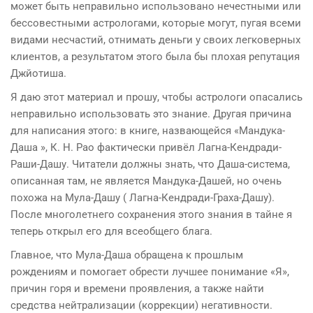
может быть неправильно использовано нечестными или
бессовестными астрологами, которые могут, пугая всеми
видами несчастий, отнимать деньги у своих легковерных
клиентов, а результатом этого была бы плохая репутация
Джйотиша.
Я даю этот материал и прошу, чтобы астрологи опасались
неправильно использовать это знание. Другая причина
для написания этого: в книге, назвающейся «Мандука-
Даша », К. Н. Рао фактически привёл Лагна-Кендради-
Раши-Дашу. Читатели должны знать, что Даша-система,
описанная там, не является Мандука-Дашей, но очень
похожа на Мула-Дашу ( Лагна-Кендради-Граха-Дашу).
После многолетнего сохранения этого знания в тайне я
теперь открыл его для всеобщего блага.
Главное, что Мула-Даша обращена к прошлым
рождениям и помогает обрести лучшее понимание «Я»,
причин горя и времени проявления, а также найти
средства нейтрализации (коррекции) негативности.