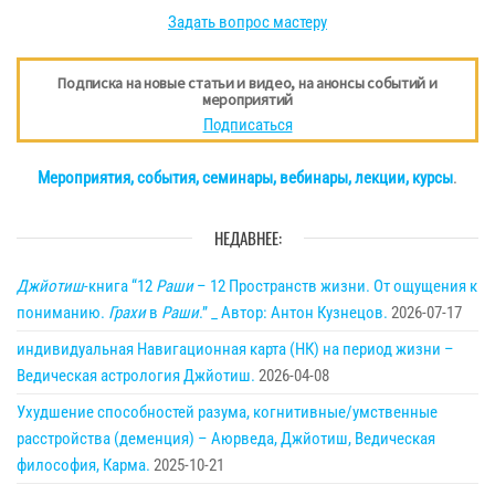
Задать вопрос мастеру
Подписка на новые статьи и видео, на анонсы событий и
мероприятий
Подписаться
Мероприятия, события, семинары, вебинары, лекции, курсы
.
НЕДАВНЕЕ:
Джйотиш
-книга “12
Раши
– 12 Пространств жизни. От ощущения к
пониманию.
Грахи
в
Раши
.” _ Автор: Антон Кузнецов.
2026-07-17
индивидуальная Навигационная карта (НК) на период жизни –
Ведическая астрология Джйотиш.
2026-04-08
Ухудшение способностей разума, когнитивные/умственные
расстройства (деменция) – Аюрведа, Джйотиш, Ведическая
философия, Карма.
2025-10-21