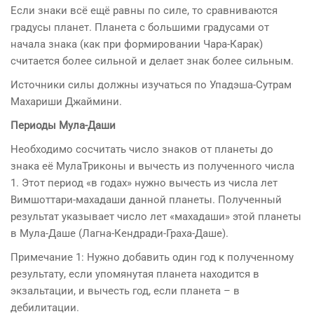
Если знаки всё ещё равны по силе, то сравниваются
градусы планет. Планета с большими градусами от
начала знака (как при формировании Чара-Карак)
считается более сильной и делает знак более сильным.
Источники силы должны изучаться по Упадэша-Сутрам
Махариши Джаймини.
Периоды Мула-Даши
Необходимо сосчитать число знаков от планеты до
знака её МулаТриконы и вычесть из полученного числа
1. Этот период «в годах» нужно вычесть из числа лет
Вимшоттари-махадаши данной планеты. Полученный
результат указывает число лет «махадаши» этой планеты
в Мула-Даше (Лагна-Кендради-Граха-Даше).
Примечание 1: Нужно добавить один год к полученному
результату, если упомянутая планета находится в
экзальтации, и вычесть год, если планета – в
дебилитации.