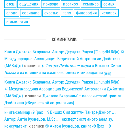
отец
ощущения
природа
прогноз
семинар
семья
слова
сознание
счастье
тело
философия
человек
этимология
КОММЕНТАРИИ:
Книга Джатака-Бхаранам. Автор: Дхундхи Раджа (Ḍhuṇḍhi Rāja).🌣
Международная Ассоциация Ведической Астрологии Джйотиш
(МАВаДж)
к записи
☀
Тантра-Джйотиш
— наука о Высших Силах
Грахах
и их влиянии на жизнь человека и мироздания
{4561}
Книга Джатака-Бхаранам. Автор: Дхундхи Раджа (Ḍhuṇḍhi Rāja).
🌣 Международная Ассоциация Ведической Астрологии Джйотиш
(МАВаДж).
к записи
‘Джатака-Бхаранам’ – классический трактат
Джйотиша [«Ведической астрологии»]
книга-семінар «9 Грах – 9 Вищих Сил життя», Тантра-Джйотіш.
Автор: Антін Кузнецов, M.Sc., – експерт системного аналізу,
консультант.
к записи
➈ Антон Кузнецов, книга «9 Грах — 9