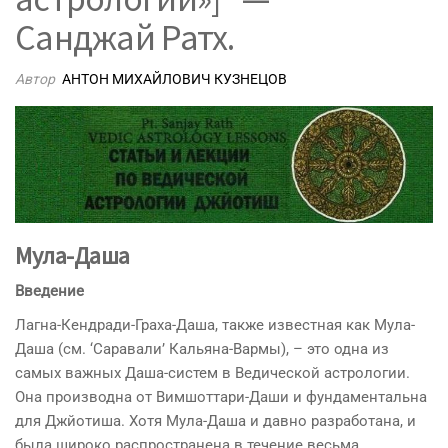
Санджай Ратх.
Автор
АНТОН МИХАЙЛОВИЧ КУЗНЕЦОВ
Мула-Даша
Введение
Лагна-Кендради-Граха-Даша, также известная как Мула-
Даша (см. ‘Саравали’ Кальяна-Вармы), – это одна из
самых важных Даша-систем в Ведической астрологии.
Она производна от Вимшоттари-Даши и фундаментальна
для Джйотиша. Хотя Мула-Даша и давно разработана, и
была широко распространена в течение весьма