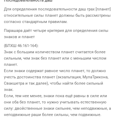
Последовательность даш
Для определения последовательности даш грах [планет]
относительные силы планет должны быть рассмотрены
согласно стандартным правилам.
Парашара даёт четыре критерия для определения силы
знаков и планет
(БПХШ 46:161-164):
Знак с большим количеством планет считается более
сильным, чем знак без планет или с меньшим числом
планет.
Если знаки содержат равное число планет, то должно
учесть достоинства планет (экзальтация, МулаТрикона,
Свакшетра и так далее), чтобы найти более сильный
знак.
Если, тем нее менее, знаки пока ещё равны в силе или
они оба без планет, то нужно учитывать естественную
силу: двойственные знаки сильнее, чем неподвижные, а
неподвижные раши более сильны, чем подвижные.