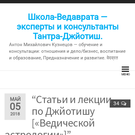
Перейти
к
Школа-Ведаврата —
содержимому
эксперты и консультанты
Тантра-Джйотиш.
Антон Михайлович Кузнецов — обучение и
консультации: отношения и дело/бизнес, воспитание
и образование, Предназначение и развитие. वेदव्रत
МЕНЮ
“Статьи и лекции
МАЙ
34
05
по Джйотишу
2018
[«Ведической
астрологии»]” —