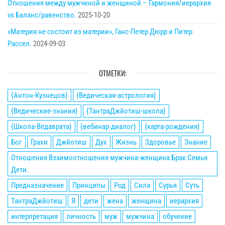
Отношения между мужчиной и женщиной – Гармония/иерархия
vs Баланс/равенство.
2025-10-20
«Материя не состоит из материи», Ганс-Петер Дюрр и Питер
Рассел.
2024-09-03
ОТМЕТКИ:
{Антон-Кузнецов}
{Ведическая-астрология}
{Ведические-знания}
{ТантраДжйотиш-школа}
{Школа-Ведаврата}
{вебинар-диалог}
{карта-рождения}
Бог
Грахи
Джйотиш
Дух
Жизнь
Здоровье
Знание
Отношения Взаимоотношения мужчина-женщина Брак Семья
Дети.
Предназначение
Принципы
Род
Сила
Сурья
Суть
ТантраДжйотиш
Я
дети
жена
женщина
иерархия
интерпретация
личность
муж
мужчина
обучение