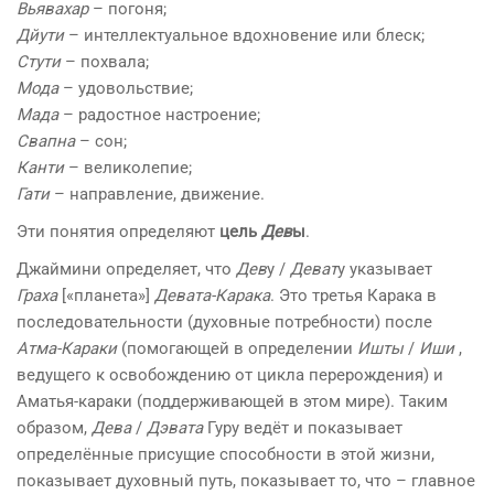
Вьявахар
– погоня;
Дйути
– интеллектуальное вдохновение или блеск;
Стути
– похвала;
Мода
– удовольствие;
Мада
– радостное настроение;
Свапна
– сон;
Канти
– великолепие;
Гати
– направление, движение.
Эти понятия определяют
цель
Дев
ы
.
Джаймини определяет, что
Дев
у /
Деват
у указывает
Граха
[«планета»]
Девата-Карака
. Это третья Карака в
последовательности (духовные потребности) после
Атма-Караки
(помогающей в определении
Ишты
/
Иши
,
ведущего к освобождению от цикла перерождения) и
Аматья-караки (поддерживающей в этом мире). Таким
образом,
Дева
/
Дэвата
Гуру ведёт и показывает
определённые присущие способности в этой жизни,
показывает духовный путь, показывает то, что – главное