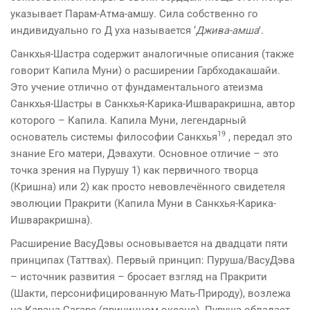
указывает Парам-Атма-амшу. Сила собственно го
индивидуально го Д уха называется ‘
Джива-амша
’.
Санкхья-Шастра содержит аналогичные описания (также
говорит Капила Муни) о расширении Гарбходакашайи.
Это учение отлично от фундаментального атеизма
Санкхья-Шастры в Санкхья-Карика-Ишваракришна, автор
которого – Капила. Капила Муни, легендарный
19
основатель системы философии Санкхья
, передал это
знание Его матери, Дэвахути. Основное отличие – это
точка зрения на Пурушу 1) как первичного творца
(Кришна) или 2) как просто невовлечённого свидетеля
эволюции Пракрити (Капила Муни в Санкхья-Карика-
Ишваракришна).
Расширение ВасуДэвы основывается на двадцати пяти
принципах (Таттвах). Первый принцип: Пуруша/ВасуДэва
– источник развития – бросает взгляд на Пракрити
(Шакти, персонифицированную Мать-Природу), возлежа