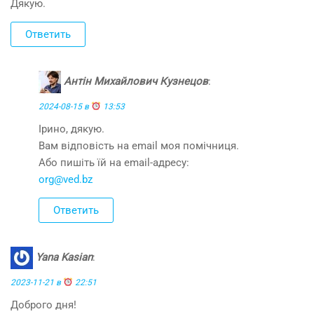
Дякую.
Ответить
Антін Михайлович Кузнецов
:
2024-08-15 в
13:53
Ірино, дякую.
Вам відповість на email моя помічниця.
Або пишіть їй на email-адресу:
org@ved.bz
Ответить
Yana Kasian
:
2023-11-21 в
22:51
Доброго дня!