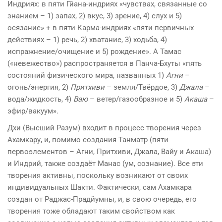
Индриях: в пяти Гйана-индриях «чувствах, связанные со
знанием – 1) запах, 2) вкус, 3) зрение, 4) слух и 5)
осязание» + в пяти Карма-индриях «пяти первичных
действиях – 1) речь, 2) хватание, 3) ходьба, 4)
испражнение/очищение и 5) рождение». А Тамас
(«невежество») распространяется в Панча-Бхуты «пять
состояний физического мира, названных 1)
Агни
–
огонь/энергия, 2)
Притхиви
– земля/Твёрдое, 3)
Джала
–
вода/жидкость, 4)
Ваю
– ветер/газообразное и 5)
Акаша
–
эфир/вакуум».
Дхи (Высший Разум) входит в процесс творения через
Ахамкару, и, помимо создания Танматр (пяти
первоэлементов – Агни, Притхиви, Джала, Вайу и Акаша)
и Индрий, также создаёт Манас (ум, сознание). Все эти
творения активны, поскольку возникают от своих
индивидуальных Шакти. Фактически, сам Ахамкара
создан от Раджас-Прадйумны, и, в свою очередь, его
творения тоже обладают таким свойством как