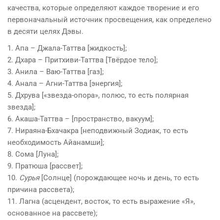
качества, которые определяют каждое творение и его
первоначальный источник просвещения, как определено
в десяти целях Дэвы.
1. Апа – Джала-Таттва [жидкость];
2. Дхара – Притхиви-Таттва [Твёрдое тело];
3. Анила – Ваю-Таттва [газ];
4. Анала – Агни-Таттва [энергия];
5. Дхрува [«звезда-опора», полюс, то есть полярная
звезда];
6. Акаша-Таттва – [пространство, вакуум];
7. Нираяна-Бхачакра [неподвижный Зодиак, то есть
необходимость Айанамши];
8. Сома [Луна];
9. Пратюша [рассвет];
10.
Сурья
[Солнце] (порождающее ночь и день, то есть
причина рассвета);
11. Лагна (асцендент, восток, то есть выражение «Я»,
основанное на рассвете);