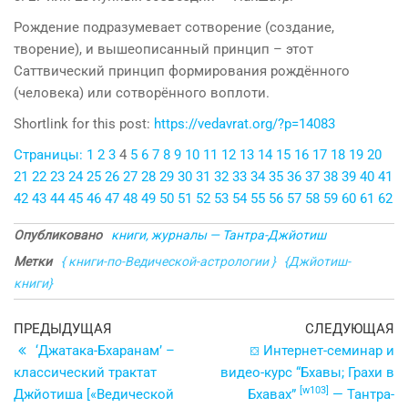
Рождение подразумевает сотворение (создание,
творение), и вышеописанный принцип – этот
Саттвический принцип формирования рождённого
(человека) или сотворённого воплоти.
Shortlink for this post:
https://vedavrat.org/?p=14083
Страницы:
1
2
3
4
5
6
7
8
9
10
11
12
13
14
15
16
17
18
19
20
21
22
23
24
25
26
27
28
29
30
31
32
33
34
35
36
37
38
39
40
41
42
43
44
45
46
47
48
49
50
51
52
53
54
55
56
57
58
59
60
61
62
Опубликовано
книги, журналы — Тантра-Джйотиш
Метки
{ книги-по-Ведической-астрологии }
{Джйотиш-
книги}
Навигация
Предыдущая
С
ПРЕДЫДУЩАЯ
СЛЕДУЮЩАЯ
запись
з
‘Джатака-Бхаранам’ –
⛋ Интернет-семинар и
по
классический трактат
видео-курс “Бхавы; Грахи в
записям
[w103]
Джйотиша [«Ведической
Бхавах”
— Тантра-