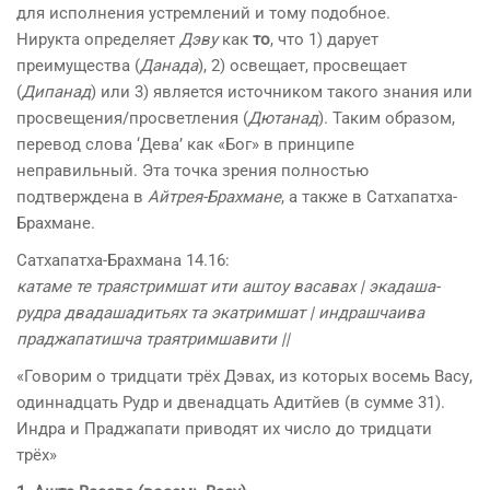
для исполнения устремлений и тому подобное.
Нирукта определяет
Дэву
как
то
, что 1) дарует
преимущества (
Данада
), 2) освещает, просвещает
(
Дипанад
) или 3) является источником такого знания или
просвещения/просветления (
Дютанад
). Таким образом,
перевод слова ‘Дева’ как «Бог» в принципе
неправильный. Эта точка зрения полностью
подтверждена в
Айтрея-Брахмане
, а также в Сатхапатха-
Брахмане.
Сатхапатха-Брахмана 14.16:
катаме те траястримшат ити аштоу васавах | экадаша-
рудра двадашадитьях та экатримшат | индрашчаива
праджапатишча траятримшавити ||
«Говорим о тридцати трёх Дэвах, из которых восемь Васу,
одиннадцать Рудр и двенадцать Адитйев (в сумме 31).
Индра и Праджапати приводят их число до тридцати
трёх»