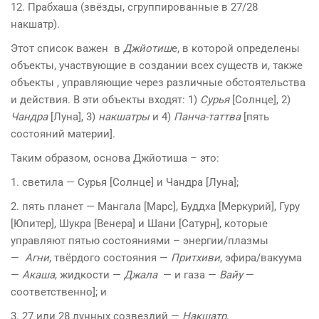
12. Прабхаша (звёзды, сгруппированные в 27/28
накшатр).
Этот список важен в
Джйотиш
е, в которой определены
объекты, участвующие в создании всех существ и, также
объекты , управляющие через различные обстоятельства
и действия. В эти объекты входят: 1)
Сурья
[Солнце], 2)
Чандра
[Луна], 3)
накшатры
и 4)
Панча-таттва
[пять
состояний материи].
Таким образом, основа Джйотиша – это:
1. светила — Сурья [Солнце] и Чандра [Луна];
2. пять планет — Мангала [Марс], Буддха [Меркурий], Гуру
[Юпитер], Шукра [Венера] и Шани [Сатурн], которые
управляют пятью состояниями – энергии/плазмы
—
Агни
, твёрдого состояния —
Притхиви
, эфира/вакуума
—
Акаша
, жидкости —
Джала
— и газа —
Вайу
—
соответственно]; и
3. 27 или 28 лунных созвездий —
Накшатр
.