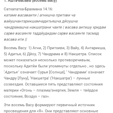
1. Ашта-Васава (восемь Васу)
Сатхапатха-Брахмана 14.16:
катаме васаваити | агнишча притхви ча
вайушчантарикшамчадитьяшча дйоушча
чандрамашча накшатрани чаите | васава аитишу хридам
сарве васаянте таддйудидам сарве васаянте тасмад
васава ити ||
Восемь Васу: 1) Агни, 2) Притхиви, 3) Вайу, 4) Антарикша,
5) Адитья, 6) Дйоу, 7) Чандрама и 8) Накшетра. Список
может показаться несколько противоречивым,
поскольку Адитйи были упомянуты отдельно , но здесь
‘
Адитья
’ означает Сурья [Солнце], ‘ Чандрами’ означает
Чандру [Луну], ‘Накшетра’ (‘Накшатра’) – лунные
созвездия. Оставшиеся пять представляют состояния
материи «Огонь – плазма/энергия, Земля – твёрдое
состояние, Воздух – газ».
Эти восемь Васу формируют первичный источник
просвещения для «Я». Они представляют основные