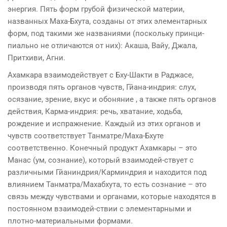
энергия. Пять форм грубой физической материи,
названных Маха-Бхута, созданы от этих элементарных
форм, под такими же названиями (поскольку принци-
пиально не отличаются от них): Акаша, Вайу, Джала,
Притхиви, Агни.
Ахамкара взаимодействует с Бху-Шакти в Раджасе,
производя пять органов чувств, Гйана-индрия: слух,
осязание, зрение, вкус и обоняние , а также пять органов
действия, Карма-индрия: речь, хватание, ходьба,
рождение и испражнение. Каждый из этих органов и
чувств соответствует Танматре/Маха-Бхуте
соответственно. Конечный продукт Ахамкары – это
Манас (ум, сознание), который взаимодей-ствует с
различными Гйаниндрия/Карминдрия и находится под
влиянием Танматра/Махабхута, то есть сознание – это
связь между чувствами и органами, которые находятся в
постоянном взаимодей-ствии с элементарными и
плотно-материальными формами.