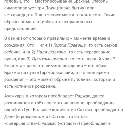
головы), это – местопребывание Брахмы. Стебель
символизирует три Локи (плана бытия) или
четырнадцать Лок в зависимости от контекста. Такие
образы помогают избежать неправильных
представлений.
В озникают споры о правильном моменте времени
рождения. Это – или 1)
Гарбха-Правэша
, то есть выход
ребёнка, или 2)
Нади-шодхана
, то есть перерезание
пупка, или 3)
Пратхама-родана
, то есть первый крик ?
Если мы знаем, что символ рождения – это образ
Брахмы на пупке Гарбходакашайи, то точное время
рождения – это момент обрыва пуповины, который и
есть истинное рождение.
Ахамкара, в котором преобладает Раджас, далее
развивается в трёх аспектах на основе преобладания
одной из Гун. Большее количество Саттвы преобладает в
Дэве (в рождённом от Саттвы, то есть от
«совершенства»). Раджас («страсть») преобладает в