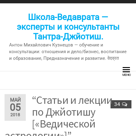
Перейти
к
Школа-Ведаврата —
содержимому
эксперты и консультанты
Тантра-Джйотиш.
Антон Михайлович Кузнецов — обучение и
консультации: отношения и дело/бизнес, воспитание
и образование, Предназначение и развитие. वेदव्रत
МЕНЮ
“Статьи и лекции
МАЙ
34
05
по Джйотишу
2018
[«Ведической
астрологии»]” —