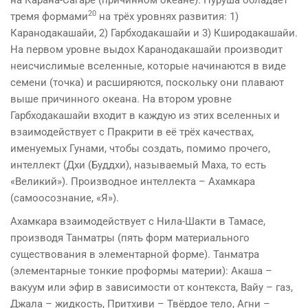
на Карана-Сагаре (причинном океане). Пуруша обладает
20
тремя формами
на трёх уровнях развития: 1)
Каранодакашайи, 2) Гарбходакашайи и 3) Кширодакашайи.
На первом уровне выдох Каранодакашайи производит
неисчислимые вселенные, которые начинаются в виде
семени (точка) и расширяются, поскольку они плавают
выше причинного океана. На втором уровне
Гарбходакашайи входит в каждую из этих вселенных и
взаимодействует с Пракрити в её трёх качествах,
именуемых Гунами, чтобы создать, помимо прочего,
интеллект (Дхи (Буддхи), называемый Маха, то есть
«Великий»). Производное интеллекта – Ахамкара
(самоосознание, «Я»).
Ахамкара взаимодействует с Нила-Шакти в Тамасе,
производя Танматры (пять форм материального
существования в элементарной форме). Танматра
(элементарные тонкие проформы материи): Акаша –
вакуум или эфир в зависимости от контекста, Вайу – газ,
Джала – жидкость, Притхиви – Твёрдое тело, Агни –