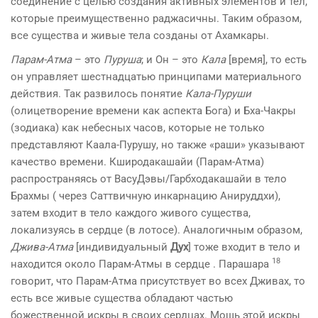
соединение с целью создания активных элементов и тел,
которые преимущественно раджасичны. Таким образом,
все существа и живые тела созданы от Ахамкары.
Парам-Атма
– это
Пуруша
; и Он – это
Кала
[время], то есть
он управляет шестнадцатью принципами материального
действия. Так развилось понятие
Кала-Пуруши
(олицетворение времени как аспекта Бога) и Бха-Чакры
(зодиака) как небесных часов, которые не только
представляют Каала-Пурушу, но также «раши» указывают
качество времени. Кширодакашайи (Парам-Атма)
распространяясь от ВасуДэвы/Гарбходакашайи в тело
Брахмы ( через Саттвичную инкарнацию Анируддхи),
затем входит в тело каждого живого существа,
локализуясь в сердце (в лотосе). Аналогичным образом,
Джива-Атма
[индивидуальный
Дух
] тоже входит в тело и
18
находится около Парам-Атмы в сердце . Парашара
говорит, что Парам-Атма присутствует во всех Дживах, то
есть все живые существа обладают частью
божественной искры в своих сердцах. Мощь этой искры