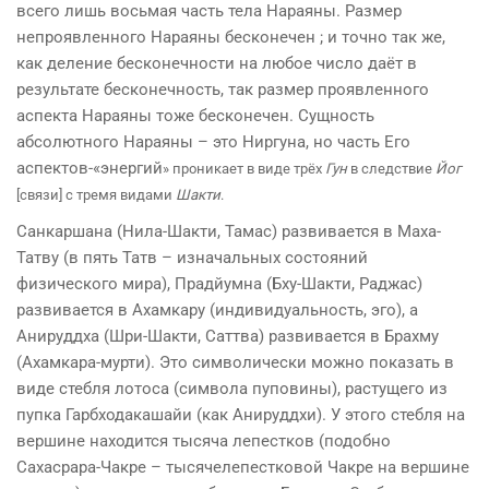
всего лишь восьмая часть тела Нараяны. Размер
непроявленного Нараяны бесконечен ; и точно так же,
как деление бесконечности на любое число даёт в
результате бесконечность, так размер проявленного
аспекта Нараяны тоже бесконечен. Сущность
абсолютного Нараяны – это Ниргуна, но часть Его
аспектов-«энергий
» проникает в виде трёх
Гун
в следствие
Йог
[связи] с тремя видами
Шакти
.
Санкаршана (Нила-Шакти, Тамас) развивается в Маха-
Татву (в пять Татв – изначальных состояний
физического мира), Прадйумна (Бху-Шакти, Раджас)
развивается в Ахамкару (индивидуальность, эго), а
Анируддха (Шри-Шакти, Саттва) развивается в Брахму
(Ахамкара-мурти). Это символически можно показать в
виде стебля лотоса (символа пуповины), растущего из
пупка Гарбходакашайи (как Анируддхи). У этого стебля на
вершине находится тысяча лепестков (подобно
Сахасрара-Чакре – тысячелепестковой Чакре на вершине