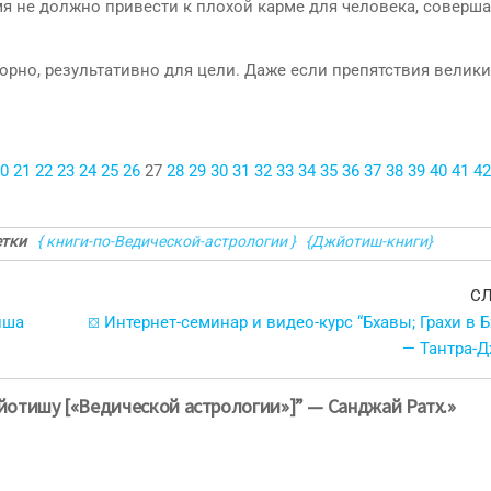
мя не должно привести к плохой карме для человека, соверш
рно, результативно для цели. Даже если препятствия велики
0
21
22
23
24
25
26
27
28
29
30
31
32
33
34
35
36
37
38
39
40
41
42
тки
{ книги-по-Ведической-астрологии }
{Джйотиш-книги}
С
иша
⛋ Интернет-семинар и видео-курс “Бхавы; Грахи в 
— Тантра-
жйотишу [«Ведической астрологии»]” — Санджай Ратх.»