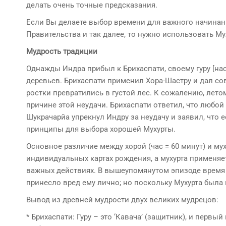
делать очень точные предсказания.
Если Вы делаете выбор времени для важного начинания
Правительства и так далее, то нужно использовать Мух
Мудрость традиции
Однажды Индра прибыл к Брихаспати, своему гуру [на
деревьев. Брихаспати применил Хора-Шастру и дал сов
ростки превратились в густой лес. К сожалению, лето
причине этой неудачи. Брихаспати ответил, что любо
Шукрачарйа упрекнул Индру за неудачу и заявил, что 
принципы для выбора хорошей Мухурты.
Основное различие между хорой (час = 60 минут) и мух
индивидуальных картах рождения, а мухурта применя
важных действиях. В вышеупомянутом эпизоде время 
принесло вред ему лично; но поскольку Мухурта была 
Вывод из древней мудрости двух великих мудрецов:
* Брихаспати: Гуру – это ‘Кавача’ (защитник), и первый