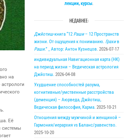
лекции, курсы
.
НЕДАВНЕЕ:
Джйотиш
-книга “12
Раши
– 12 Пространств
жизни. От ощущения к пониманию.
Грахи
в
Раши
.” _ Автор: Антон Кузнецов.
2026-07-17
индивидуальная Навигационная карта (НК)
на период жизни – Ведическая астрология
ого
Джйотиш.
2026-04-08
ано на
 астрологи
Ухудшение способностей разума,
гического
когнитивные/умственные расстройства
(деменция) – Аюрведа, Джйотиш,
Ведическая философия, Карма.
2025-10-21
ь.
Отношения между мужчиной и женщиной –
ша. Её
Гармония/иерархия vs Баланс/равенство.
й системы
2025-10-20
огает