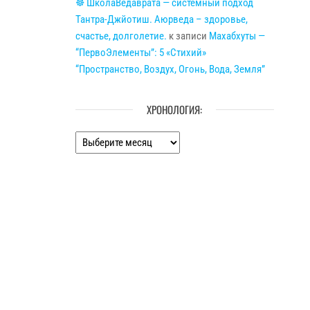
☸ ШколаВедаврата — системный подход
Тантра-Джйотиш. Аюрведа – здоровье,
счастье, долголетие.
к записи
Махабхуты —
“ПервоЭлементы”: 5 «Стихий»
“Пространство, Воздух, Огонь, Вода, Земля”
ХРОНОЛОГИЯ:
Хронология: