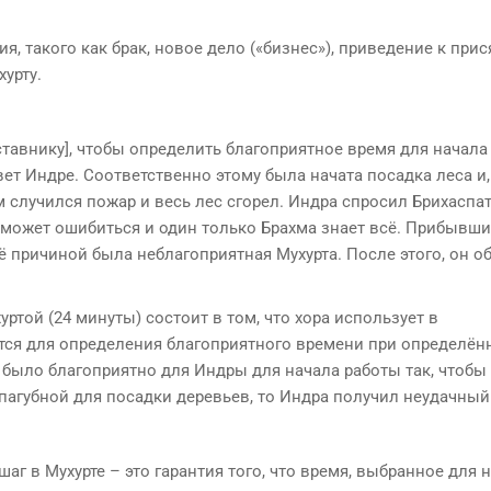
, такого как брак, новое дело («бизнес»), приведение к прис
урту.
ставнику], чтобы определить благоприятное время для начала
ет Индре. Соответственно этому была начата посадка леса и,
м случился пожар и весь лес сгорел. Индра спросил Брихаспат
й может ошибиться и один только Брахма знает всё. Прибывш
её причиной была неблагоприятная Мухурта. После этого, он о
уртой (24 минуты) состоит в том, что хора использует в
ется для определения благоприятного времени при определён
было благоприятно для Индры для начала работы так, чтобы
пагубной для посадки деревьев, то Индра получил неудачный 
 шаг в Мухурте – это гарантия того, что время, выбранное для 