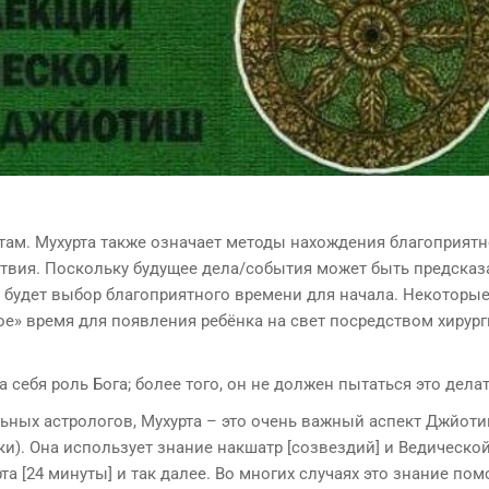
утам. Мухурта также означает методы нахождения благоприятн
йствия. Поскольку будущее дела/события может быть предсказ
 будет выбор благоприятного времени для начала. Некоторые
ое» время для появления ребёнка на свет посредством хирур
 себя роль Бога; более того, он не должен пытаться это делат
ьных астрологов, Мухурта – это очень важный аспект Джйоти
ки). Она использует знание накшатр [созвездий] и Ведическо
рта [24 минуты] и так далее. Во многих случаях это знание пом