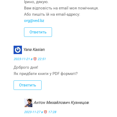
Ірино, дякую.
Вам відповість на email моя помічниця.
Або пишіть їй на email-адресу:
org@ved.bz
Ответить
Yana Kasian
:
2023-11-21 в
22:51
Доброго дня!
Як придбати книги у PDF форматі?
Ответить
Антон Михайлович Кузнецов
:
2023-11-27 в
17:28