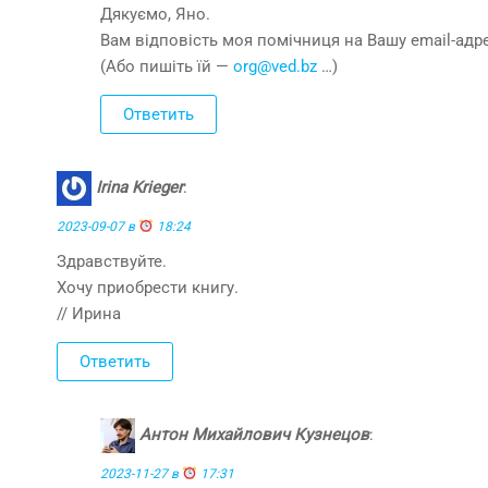
Дякуємо, Яно.
Вам відповість моя помічниця на Вашу email-адре
(Або пишіть їй —
org@ved.bz
…)
Ответить
Irina Krieger
:
2023-09-07 в
18:24
Здравствуйте.
Хочу приобрести книгу.
// Ирина
Ответить
Антон Михайлович Кузнецов
:
2023-11-27 в
17:31