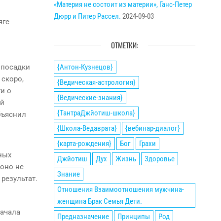
«Материя не состоит из материи», Ганс-Петер
Дюрр и Питер Рассел.
2024-09-03
яге
ОТМЕТКИ:
{Антон-Кузнецов}
 посадки
 скоро,
{Ведическая-астрология}
и о
{Ведические-знания}
ий
{ТантраДжйотиш-школа}
бъяснил
{Школа-Ведаврата}
{вебинар-диалог}
{карта-рождения}
Бог
Грахи
ных
Джйотиш
Дух
Жизнь
Здоровье
 оно не
Знание
результат.
Отношения Взаимоотношения мужчина-
женщина Брак Семья Дети.
начала
Предназначение
Принципы
Род