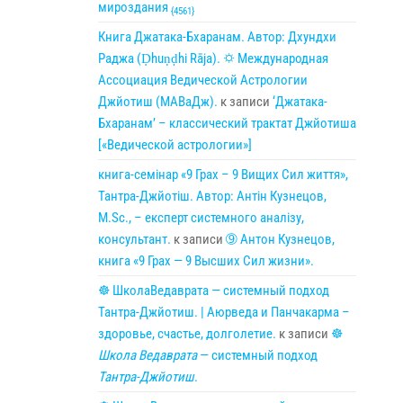
мироздания
{4561}
Книга Джатака-Бхаранам. Автор: Дхундхи
Раджа (Ḍhuṇḍhi Rāja). 🌣 Международная
Ассоциация Ведической Астрологии
Джйотиш (МАВаДж).
к записи
‘Джатака-
Бхаранам’ – классический трактат Джйотиша
[«Ведической астрологии»]
книга-семінар «9 Грах – 9 Вищих Сил життя»,
Тантра-Джйотіш. Автор: Антін Кузнецов,
M.Sc., – експерт системного аналізу,
консультант.
к записи
➈ Антон Кузнецов,
книга «9 Грах — 9 Высших Сил жизни».
☸ ШколаВедаврата — системный подход
Тантра-Джйотиш. | Аюрведа и Панчакарма –
здоровье, счастье, долголетие.
к записи
☸
Школа Ведаврата
— системный подход
Тантра-Джйотиш
.