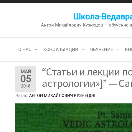
Перейти
к
Школа-Ведавра
содержимому
Антон Михайлович Кузнецов — обучение и к
О НАС
КОНСУЛЬТАЦИИ
ОБУЧЕНИЕ
КН
“Статьи и лекции п
МАЙ
05
астрологии»]” — Са
2018
Автор
АНТОН МИХАЙЛОВИЧ КУЗНЕЦОВ