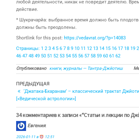
любой деятельности, никак не повредит деятелю. Вре
действие.
* Шукрачарйа: выбранное время должно быть плодотво
должны быть преодолены.
Shortlink for this post:
https://vedavrat.org/?p=14083
Страницы:
1
2
3
4
5
6
7
8
9
10
11
12
13
14
15
16
17
18
19
2
46
47
48
49
50
51
52
53
54
55
56
57
58
59
60
61
62
Опубликовано
книги, журналы — Тантра-Джйотиш
Ме
Навигация
Предыдущая
ПРЕДЫДУЩАЯ
запись
‘Джатака-Бхаранам’ – классический трактат Джйот
по
[«Ведической астрологии»]
записям
34 комментариев к записи «“Статьи и лекции по Д
Евгения
:
2026-01-11 в
12:51