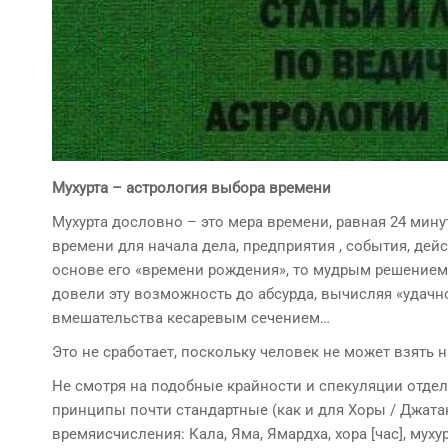
Мухурта – астрология выбора времени
Мухурта дословно – это мера времени, равная 24 мин
времени для начала дела, предприятия , события, де
основе его «времени рождения», то мудрым решением
довели эту возможность до абсурда, вычисляя «удачн
вмешательства кесаревым сечением…
Это не сработает, поскольку человек не может взять на
Не смотря на подобные крайности и спекуляции отдел
принципы почти стандартные (как и для Хоры / Джата
времяисчисления: Кала, Яма, Ямардха, хора [час], муху