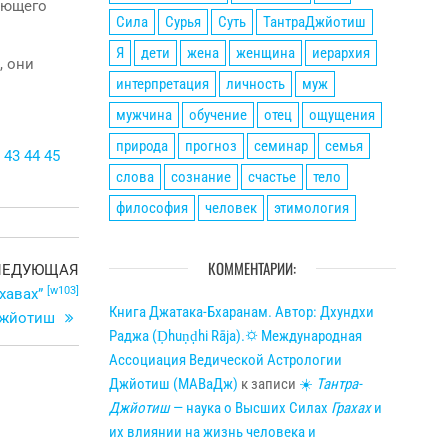
ающего
Сила
Сурья
Суть
ТантраДжйотиш
Я
дети
жена
женщина
иерархия
, они
интерпретация
личность
муж
мужчина
обучение
отец
ощущения
природа
прогноз
семинар
семья
43
44
45
слова
сознание
счастье
тело
философия
человек
этимология
КОММЕНТАРИИ:
Следующая
ЛЕДУЮЩАЯ
[w103]
запись
Бхавах”
Книга Джатака-Бхаранам. Автор: Дхундхи
Джйотиш
Раджа (Ḍhuṇḍhi Rāja).🌣 Международная
Ассоциация Ведической Астрологии
Джйотиш (МАВаДж)
к записи
☀
Тантра-
Джйотиш
— наука о Высших Силах
Грахах
и
их влиянии на жизнь человека и