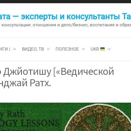
та — эксперты и консультанты Т
онсультации: отношения и дело/бизнес, воспитание и образо
ИГИ |
ВИДЕО, ТВ
ПОЛЕЗНОЕ
UKR
о Джйотишу [«Ведической
нджай Ратх.