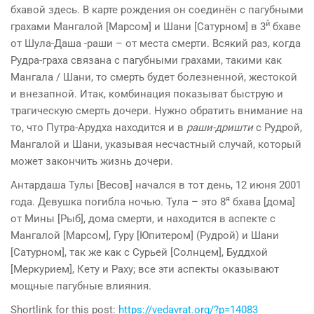
бхавой здесь. В карте рождения он соединён с пагубными
й
грахами Мангалой [Марсом] и Шани [Сатурном] в 3
бхаве
от Шула-Даша -раши – от места смерти. Всякий раз, когда
Рудра-граха связана с пагубными грахами, такими как
Мангала / Шани, то смерть будет болезненной, жестокой
и внезапной. Итак, комбинация показыват быструю и
трагическую смерть дочери. Нужно обратить внимание на
то, что Путра-Арудха находится и в
раши-дришти
с Рудрой,
Мангалой и Шани, указывая несчастный случай, который
может закончить жизнь дочери.
Антардаша Тулы [Весов] начался в тот день, 12 июня 2001
я
года. Девушка погибла ночью. Тула – это 8
бхава [дома]
от Мины [Рыб], дома смерти, и находится в аспекте с
Мангалой [Марсом], Гуру [Юпитером] (Рудрой) и Шани
[Сатурном], так же как с Сурьей [Солнцем], Буддхой
[Меркурием], Кету и Раху; все эти аспекты оказывают
мощные пагубные влияния.
Shortlink for this post:
https://vedavrat.org/?p=14083