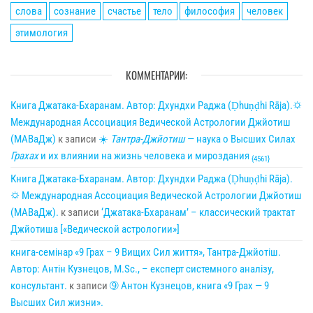
слова
сознание
счастье
тело
философия
человек
этимология
КОММЕНТАРИИ:
Книга Джатака-Бхаранам. Автор: Дхундхи Раджа (Ḍhuṇḍhi Rāja).🌣
Международная Ассоциация Ведической Астрологии Джйотиш
(МАВаДж)
к записи
☀
Тантра-Джйотиш
— наука о Высших Силах
Грахах
и их влиянии на жизнь человека и мироздания
{4561}
Книга Джатака-Бхаранам. Автор: Дхундхи Раджа (Ḍhuṇḍhi Rāja).
🌣 Международная Ассоциация Ведической Астрологии Джйотиш
(МАВаДж).
к записи
‘Джатака-Бхаранам’ – классический трактат
Джйотиша [«Ведической астрологии»]
книга-семінар «9 Грах – 9 Вищих Сил життя», Тантра-Джйотіш.
Автор: Антін Кузнецов, M.Sc., – експерт системного аналізу,
консультант.
к записи
➈ Антон Кузнецов, книга «9 Грах — 9
Высших Сил жизни».