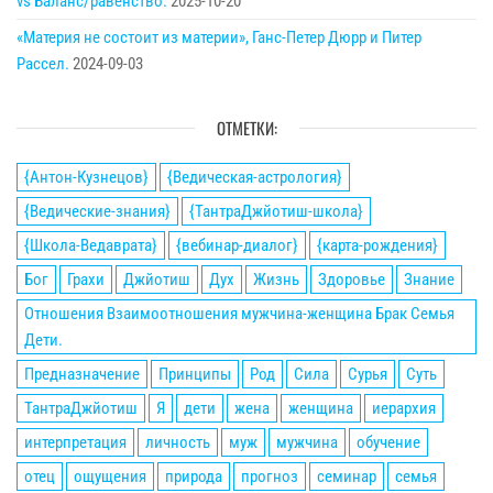
vs Баланс/равенство.
2025-10-20
«Материя не состоит из материи», Ганс-Петер Дюрр и Питер
Рассел.
2024-09-03
ОТМЕТКИ:
{Антон-Кузнецов}
{Ведическая-астрология}
{Ведические-знания}
{ТантраДжйотиш-школа}
{Школа-Ведаврата}
{вебинар-диалог}
{карта-рождения}
Бог
Грахи
Джйотиш
Дух
Жизнь
Здоровье
Знание
Отношения Взаимоотношения мужчина-женщина Брак Семья
Дети.
Предназначение
Принципы
Род
Сила
Сурья
Суть
ТантраДжйотиш
Я
дети
жена
женщина
иерархия
интерпретация
личность
муж
мужчина
обучение
отец
ощущения
природа
прогноз
семинар
семья