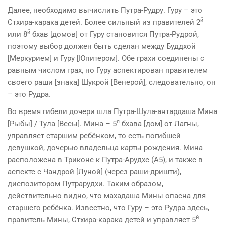
Далее, необходимо вычислить Путра-Рудру. Гуру – это
й
Стхира-карака детей. Более сильный из правителей 2
й
или 8
бхав [домов] от Гуру становится Путра-Рудрой,
поэтому выбор должен быть сделан между Буддхой
[Меркурием] и Гуру [Юпитером]. Обе грахи соединены с
равным числом грах, но Гуру аспектирован правителем
своего раши [знака] Шукрой [Венерой], следовательно, он
– это Рудра.
Во время гибели дочери шла Путра-Шула-антардаша Мина
я
[Рыбы] / Тула [Весы]. Мина – 5
бхава [дом] от Лагны,
управляет старшим ребёнком, то есть погибшей
девушкой, дочерью владельца карты рождения. Мина
расположена в Триконе к Путра-Арудхе (A5), и также в
аспекте с Чандрой [Луной] (через раши-дришти),
диспозитором Путрарудхи. Таким образом,
действительно видно, что махадаша Мины опасна для
старшего ребёнка. Известно, что Гуру – это Рудра здесь,
й
правитель Мины, Стхира-карака детей и управляет 5