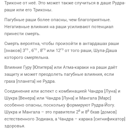
Триконе от неё. Это может также случиться в даше Рудра-
раши или его Триконы.
Пагубные раши более опасны, чем благоприятные.
Негативные влияния на раши усиливают потенциал
принести смерть.
Смерть вероятна, чтобы произойти в антардашах раши
го
го
го
го
[знаков] 3
, 6
, 8
или 12
от того раши, Шула-Даша
которого смертельна.
Влияние Гуру [Юпитера] или Атма-караки на раши даёт
защиту и может преодолеть пагубные влияния, если
граха [планета] не Рудра.
Соединение или аспект c комбинацией Чандра [Луна] и
Шукра [Венера] или Чандра [Луна] и Мангала [Марс]
особенно опасны, поскольку формируют Рудра-Йогу.
й
й
Шукра и Мангала – это правители 2
и 8
бхав [домов]
естественного Зодиака, а Чандра – карака [сигнификатор]
здоровья.