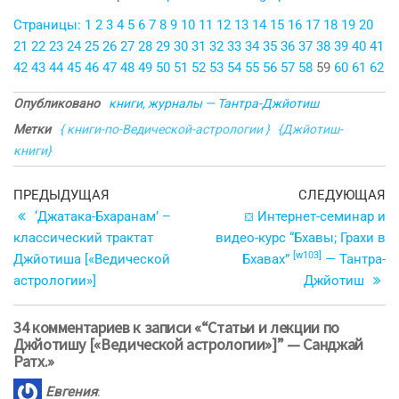
Страницы:
1
2
3
4
5
6
7
8
9
10
11
12
13
14
15
16
17
18
19
20
21
22
23
24
25
26
27
28
29
30
31
32
33
34
35
36
37
38
39
40
41
42
43
44
45
46
47
48
49
50
51
52
53
54
55
56
57
58
59
60
61
62
Опубликовано
книги, журналы — Тантра-Джйотиш
Метки
{ книги-по-Ведической-астрологии }
{Джйотиш-
книги}
Навигация
Предыдущая
С
ПРЕДЫДУЩАЯ
СЛЕДУЮЩАЯ
запись
з
‘Джатака-Бхаранам’ –
⛋ Интернет-семинар и
по
классический трактат
видео-курс “Бхавы; Грахи в
записям
[w103]
Джйотиша [«Ведической
Бхавах”
— Тантра-
астрологии»]
Джйотиш
34 комментариев к записи «“Статьи и лекции по
Джйотишу [«Ведической астрологии»]” — Санджай
Ратх.»
Евгения
: