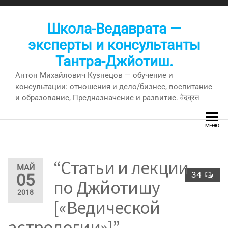
Перейти
к
Школа-Ведаврата —
содержимому
эксперты и консультанты
Тантра-Джйотиш.
Антон Михайлович Кузнецов — обучение и
консультации: отношения и дело/бизнес, воспитание
и образование, Предназначение и развитие. वेदव्रत
МЕНЮ
“Статьи и лекции
МАЙ
34
05
по Джйотишу
2018
[«Ведической
астрологии»]” —