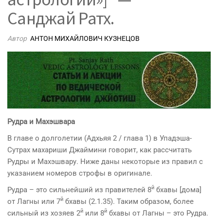
Санджай Ратх.
Автор
АНТОН МИХАЙЛОВИЧ КУЗНЕЦОВ
Рудра и Махэшвара
В главе о долголетии (Адхьяя 2 / глава 1) в Упадэша-
Сутрах махариши Джаймини говорит, как рассчитать
Рудры и Махэшвару. Ниже даны некоторые из правил с
указанием номеров строфы в оригинале.
й
Рудра – это сильнейший из правителей 8
бхавы [дома]
й
от Лагны или 7
бхавы (2.1.35). Таким образом, более
й
й
сильный из хозяев 2
или 8
бхавы от Лагны – это Рудра.