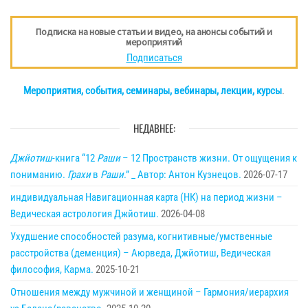
Подписка на новые статьи и видео, на анонсы событий и
мероприятий
Подписаться
Мероприятия, события, семинары, вебинары, лекции, курсы
.
НЕДАВНЕЕ:
Джйотиш
-книга “12
Раши
– 12 Пространств жизни. От ощущения к
пониманию.
Грахи
в
Раши
.” _ Автор: Антон Кузнецов.
2026-07-17
индивидуальная Навигационная карта (НК) на период жизни –
Ведическая астрология Джйотиш.
2026-04-08
Ухудшение способностей разума, когнитивные/умственные
расстройства (деменция) – Аюрведа, Джйотиш, Ведическая
философия, Карма.
2025-10-21
Отношения между мужчиной и женщиной – Гармония/иерархия