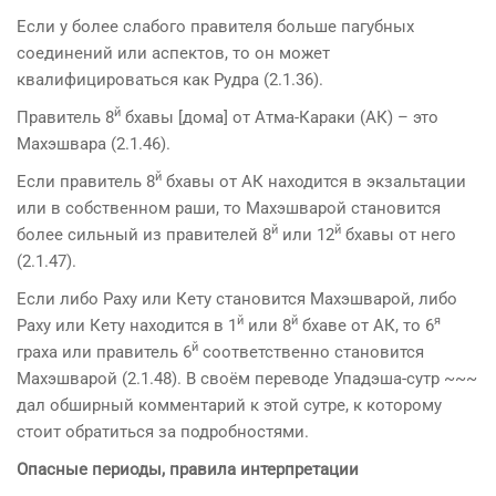
Если у более слабого правителя больше пагубных
соединений или аспектов, то он может
квалифицироваться как Рудра (2.1.36).
й
Правитель 8
бхавы [дома] от Атма-Караки (АК) – это
Махэшвара (2.1.46).
й
Если правитель 8
бхавы от АК находится в экзальтации
или в собственном раши, то Махэшварой становится
й
й
более сильный из правителей 8
или 12
бхавы от него
(2.1.47).
Если либо Раху или Кету становится Махэшварой, либо
й
й
я
Раху или Кету находится в 1
или 8
бхаве от АК, то 6
й
граха или правитель 6
соответственно становится
Махэшварой (2.1.48). В своём переводе Упадэша-сутр ~~~
дал обширный комментарий к этой сутре, к которому
стоит обратиться за подробностями.
Опасные периоды, правила интерпретации