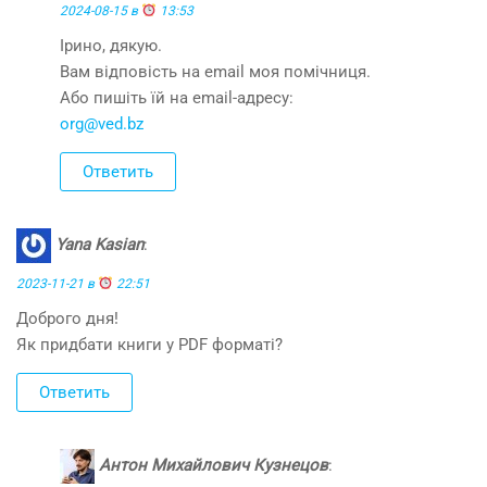
2024-08-15 в
13:53
Ірино, дякую.
Вам відповість на email моя помічниця.
Або пишіть їй на email-адресу:
org@ved.bz
Ответить
Yana Kasian
:
2023-11-21 в
22:51
Доброго дня!
Як придбати книги у PDF форматі?
Ответить
Антон Михайлович Кузнецов
: