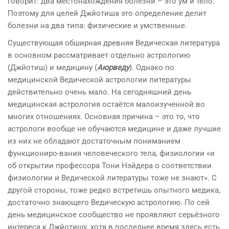
говорит: два местонахождения болезни – это ум и тело.
Поэтому для целей Джйотиша это определение делит
болезни на два типа: физические и умственные.
Существующая обширная древняя Ведическая литература
в основном рассматривает отдельно астрологию
(Джйотиш) и медицину (
Аюрведу
). Однако по
медицинской Ведической астрологии литературы
действительно очень мало. На сегодняшний день
медицинская астрология остаётся малоизученной во
многих отношениях. Основная причина – это то, что
астрологи вообще не обучаются медицине и даже лучшие
из них не обладают достаточным пониманием
функциониро-вания человеческого тела, физиологии «и
об открытии профессора Тони Нэйдера о соответствии
физиологии и Ведической литературы тоже не знают». С
другой стороны, тоже редко встретишь опытного медика,
достаточно знающего Ведическую астрологию. По сей
день медицинское сообщество не проявляют серьёзного
интереса к Джйотишу, хотя в последнее время здесь есть