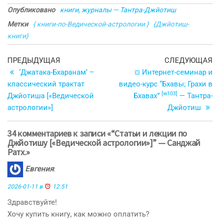
Опубликовано
книги, журналы — Тантра-Джйотиш
Метки
{ книги-по-Ведической-астрологии }
{Джйотиш-
книги}
Навигация
Предыдущая
С
ПРЕДЫДУЩАЯ
СЛЕДУЮЩАЯ
запись
з
‘Джатака-Бхаранам’ –
⛋ Интернет-семинар и
по
классический трактат
видео-курс “Бхавы; Грахи в
записям
[w103]
Джйотиша [«Ведической
Бхавах”
— Тантра-
астрологии»]
Джйотиш
34 комментариев к записи «“Статьи и лекции по
Джйотишу [«Ведической астрологии»]” — Санджай
Ратх.»
Евгения
:
2026-01-11 в
12:51
Здравствуйте!
Хочу купить книгу, как можно оплатить?