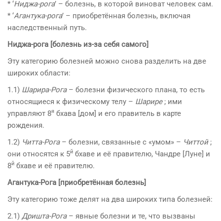
* ‘
Ниджа-рога
’ – болезнь, в которой виноват человек сам.
* ‘
Агантука-рога
’ – приобретённая болезнь, включая
наследственный путь.
Ниджа-рога [болезнь из-за себя самого]
Эту категорию болезней можно снова разделить на две
широких области:
1.1)
Шарира-Рога
– болезни физического плана, то есть
относящиеся к физическому телу –
Шарире
; ими
я
управляют 8
бхава [дом] и его правитель в карте
рождения.
1.2)
Читта-Рога
– болезни, связанные с «умом» –
Читтой
;
й
они относятся к 5
бхаве и её правителю, Чандре [Луне] и
й
8
бхаве и её правителю.
Агантука-Рога [приобретённая болезнь]
Эту категорию тоже делят на два широких типа болезней:
2.1)
Дришта-Рога
– явные болезни и те, что вызваны