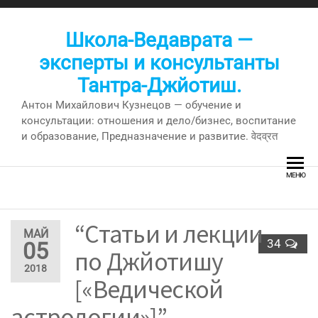
Перейти
к
Школа-Ведаврата —
содержимому
эксперты и консультанты
Тантра-Джйотиш.
Антон Михайлович Кузнецов — обучение и
консультации: отношения и дело/бизнес, воспитание
и образование, Предназначение и развитие. वेदव्रत
МЕНЮ
“Статьи и лекции
МАЙ
34
05
по Джйотишу
2018
[«Ведической
астрологии»]” —