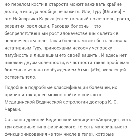
но перелом кости в старости может заживать крайне
долго, а иногда вообще не зажить. Или, Гуру [Юпитер] –
это Найсаргика-Карака [естес-твенный показатель] роста,
развития, эволюции. Раковая болезнь – это
беспрепятственный рост злокачественных клеток в
человеческом теле. Такая болезнь может быть вызвана
негативным Гуру, приносящим некоему человеку
пагубность и лишившим его своей защиты. И здесь нет
никакой двусмысленности, в частности такая проблема/
болезнь вызвана возбуждением Атмы [«Я»], желающей
оставить тело.
Подобные подробные классификации болезней, их
причин и так далее можно найти в книгах по
Медицинской Ведической астрологии доктора К. С.
Чараки.
Согласно древней Ведической медицине «Аюрведе», есть
три основных типа физического, то есть материального
функционирования «в том числе в теле», которые