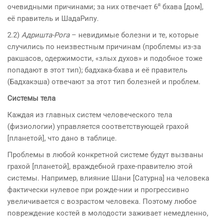
я
очевидными причинами; за них отвечает 6
бхава [дом],
её правитель и ШадаРипу.
2.2)
Адришта-Рога
– невидимые болезни и те, которые
случились по неизвестным причинам (проблемы из-за
ракшасов, одержимости, «злых духов» и подобное тоже
попадают в этот тип); бадхака-бхава и её правитель
(Бадхакэша) отвечают за этот тип болезней и проблем.
Системы тела
Каждая из главных систем человеческого тела
(физиологии) управляется соответствующей грахой
[планетой], что дано в таблице.
Проблемы в любой конкретной системе будут вызваны
грахой [планетой], враждебной грахе-правителю этой
системы. Например, влияние Шани [Сатурна] на человека
фактически нулевое при рожде-нии и прогрессивно
увеличивается с возрастом человека. Поэтому любое
повреждение костей в молодости заживает немедленно,