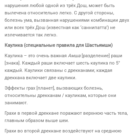
нарушения любой одной из трёх Дош, может быть
вылечена относительно легко. С другой стороны,
болезнь ума, вызванная нарушениями комбинации двух
или всех трёх Дош (известная как ‘саннипатта’) не
излечивается так легко.
Каулика (специальные правила для Шастьямши)
Каулика – это очень важная
Амша
[разделение] раши
[знака]. Каждый раши включает шесть каулика по 5°
каждый. Каулики связаны с дрекканами; каждая
дреккана включает две каулики.
Эффекты грах [планет], вызвающих болезнь,
относительны дрекканам / кауликам, которые они
занимают.
Грахи в первой дреккане поражают верхнюю часть тела,
главным образом выше шеи.
Грахи во второй дреккане воздействуют на среднюю