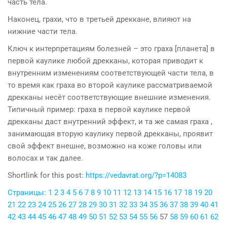
часть тела.
Наконец, грахи, что в третьей дреккане, влияют на
нижние части тела.
Ключ к интерпретациям болезней – это граха [планета] в
первой каулике любой дрекканы, которая приводит к
внутренним изменениям соответствующей части тела, в
то время как граха во второй каулике рассматриваемой
дрекканы несёт соответствующие внешние изменения.
Типичный пример: граха в первой каулике первой
дрекканы даст внутренний эффект, и та же самая граха ,
занимающая вторую каулику первой дрекканы, проявит
свой эффект внешне, возможно на коже головы или
волосах и так далее.
Shortlink for this post:
https://vedavrat.org/?p=14083
Страницы:
1
2
3
4
5
6
7
8
9
10
11
12
13
14
15
16
17
18
19
20
21
22
23
24
25
26
27
28
29
30
31
32
33
34
35
36
37
38
39
40
41
42
43
44
45
46
47
48
49
50
51
52
53
54
55
56
57
58
59
60
61
62