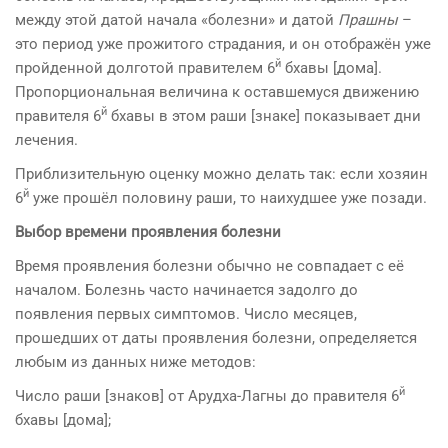
между этой датой начала «болезни» и датой
Прашны
–
это период уже прожитого страдания, и он отображён уже
й
пройденной долготой правителем 6
бхавы [дома].
Пропорциональная величина к оставшемуся движению
й
правителя 6
бхавы в этом раши [знаке] показывает дни
лечения.
Приблизительную оценку можно делать так: если хозяин
й
6
уже прошёл половину раши, то наихудшее уже позади.
Выбор времени проявления болезни
Время проявления болезни обычно не совпадает с её
началом. Болезнь часто начинается задолго до
появления первых симптомов. Число месяцев,
прошедших от даты проявления болезни, определяется
любым из данных ниже методов:
й
Число раши [знаков] от Арудха-Лагны до правителя 6
бхавы [дома];