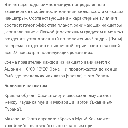
Эти четыре пады символизируют определённые
характерные особенности влияний звёзд «составляющих
накшатры». Соотвествующие им характерные влияния
соответствуют эффектам планет, занимающих накшатры
, совпадающие с Лагной (восходящим градусом в момент
рождения, установленный по положению Чандры [Луны]
во время рождения) в цикличной серии, охватывающей
все 27 накшатр в последующих рождениях.
Схема правителей каждой из накшатр начинается с
Ашвини – 0°00′-13°20′ Овна – и продолжается до конца
Рыб, где последняя накшатра [звезда] – это Ревати.
Болезни и накшатры
Кришна обучал Юдхиштхиру и рассказал ему диалог
между Каушика Муни и Махариши Гаргой (‘Бхавинья-
Пурана’).
Махариши Гарга спросил: «Брахма-Муни! Как может
какой-либо человек быть осознанным при