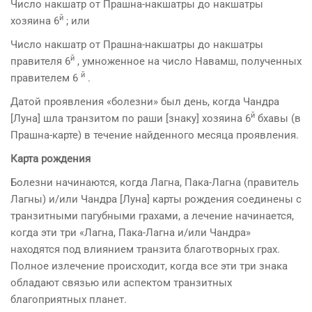
Число накшатр от Прашна-накшатры до накшатры
й
хозяина 6
; или
Число накшатр от Прашна-накшатры до накшатры
й
правителя 6
, умноженное на число Навамш, полученных
й
правителем 6
.
Датой проявления «болезни» был день, когда Чандра
й
[Луна] шла транзитом по раши [знаку] хозяина 6
бхавы (в
Прашна-карте) в течение найденного месяца проявления.
Карта рождения
Болезни начинаются, когда Лагна, Пака-Лагна (правитель
Лагны) и/или Чандра [Луна] карты рождения соединены с
транзитными пагубными грахами, а лечение начинается,
когда эти три «Лагна, Пака-Лагна и/или Чандра»
находятся под влиянием транзита благотворных грах.
Полное излечение происходит, когда все эти три знака
обладают связью или аспектом транзитных
благоприятных планет.