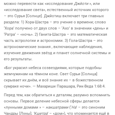
можно перевести как «исследование
Джйоти
», или
«исследование света», естественный источник которого
– это Сурья [Солнце]. Джйотиш включает три главных
раздела: 1) Хора-Шастра – это учение о времени; слово
‘Хора’ получено от двух слов – ‘Ахо’ в значении «день» и
‘Ратра’ – «ночь». 2) Ганита-Шастра – это математическая
часть астрологии и астрономии. 3) Гола-Шастра – это
астрономические знания , включающие наблюдения,
изучение движения звёзд и планет солнечной системы и
его результаты.
«Бог украсил небеса созвездиями, которые подобны
жемчужинам на тёмном коне. Свет Сурьи [Солнца]
скрывает их днём, и всё знание их – в божественном
сумраке ночи». — Махариши Парашара, Рик-Веда 1:68:4.
Перед тем, как обратиться к деталям, разумно вспомнить
основы. Первое деление небесной сферы делается
«лунными домами » –
накшатрами
(‘
На
’ – это синоним
Чандры [Луны];
‘Кшетра
’ – «дом»), что упоминается ещё в