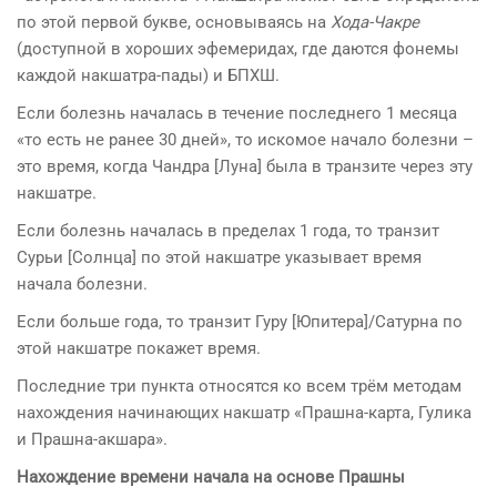
по этой первой букве, основываясь на
Хода-Чакре
(доступной в хороших эфемеридах, где даются фонемы
каждой накшатра-пады) и БПХШ.
Если болезнь началась в течение последнего 1 месяца
«то есть не ранее 30 дней», то искомое начало болезни –
это время, когда Чандра [Луна] была в транзите через эту
накшатре.
Если болезнь началась в пределах 1 года, то транзит
Сурьи [Солнца] по этой накшатре указывает время
начала болезни.
Если больше года, то транзит Гуру [Юпитера]/Сатурна по
этой накшатре покажет время.
Последние три пункта относятся ко всем трём методам
нахождения начинающих накшатр «Прашна-карта, Гулика
и Прашна-акшара».
Нахождение времени начала на основе Прашны