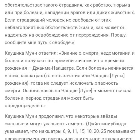
обстоятельствах такого страдания, как рабство, тюрьма
или при болезни, нападении врагов или диких животных.
Если страдающий человек не свободен от этих
неблагоприятных обстоятельств жизни, как может он
надеяться на освобождение от перерождения. Прошу,
сообщите мне путь к свободе.»
Каушика Муни ответил: «Знание о смерти, недомогании и
болезни получают по времени зачатия и по времени
рождения – Джанма-Накшатре. Если болезнь начинается
в этих накшатрах (то есть зачатия или Чандры [Луны]
рождения), тогда не следует исключать опасность
смерти. Основываясь на Чандре [Луне] в момент начала
болезни, период страдания может быть
опредопределён.»
Каушика Муни продолжил, что некоторые звёзды
сильные и могут указывать смерть. (Джйотинирбанда
указывает, что накшатры 6, 9, 11, 15, 18, 20, 25 показывают
преждевременную смерть или длительное страдание из-