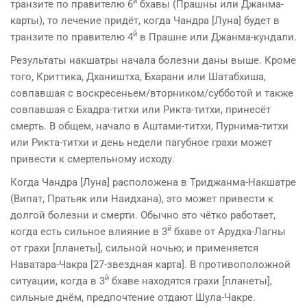
й
транзите по правителю 6
бхавы (Прашны или Джанма-
карты), то лечение придёт, когда Чандра [Луна] будет в
й
транзите по правителю 4
в Прашне или Джанма-кундали.
Результаты накшатры начала болезни даны выше. Кроме
того, Криттика, Дхаништха, Бхарани или Шатабхиша,
совпавшая с воскресеньем/вторником/субботой и также
совпавшая с Бхадра-титхи или Рикта-титхи, принесёт
смерть. В общем, начало в Аштами-титхи, Пурнима-титхи
или Рикта-титхи и день недели пагубное грахи может
привести к смертельному исходу.
Когда Чандра [Луна] расположена в Триджанма-Накшатре
(Випат, Пратьяк или Наидхана), это может привести к
долгой болезни и смерти. Обычно это чётко работает,
й
когда есть сильное влияние в 3
бхаве от Арудха-Лагны
от грахи [планеты], сильной ночью; и применяется
Наватара-Чакра [27-звездная карта]. В противоположной
й
ситуации, когда в 3
бхаве находятся грахи [планеты],
сильные днём, предпочтение отдают Шула-Чакре.