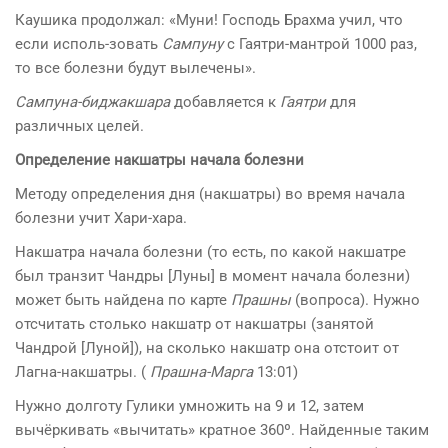
Каушика продолжал: «Муни! Господь Брахма учил, что
если исполь-зовать
Сампуну
с Гаятри-мантрой 1000 раз,
то все болезни будут вылечены».
Сампуна-биджакшара
добавляется к
Гаятри
для
различных целей.
Определение накшатры начала болезни
Методу определения дня (накшатры) во время начала
болезни учит Хари-хара.
Накшатра начала болезни (то есть, по какой накшатре
был транзит Чандры [Луны] в момент начала болезни)
может быть найдена по карте
Прашны
(вопроса). Нужно
отсчитать столько накшатр от накшатры (занятой
Чандрой [Луной]), на сколько накшатр она отстоит от
Лагна-накшатры. (
Прашна-Марга
13:01)
Нужно долготу Гулики умножить на 9 и 12, затем
вычёркивать «вычитать» кратное 360º. Найденные таким