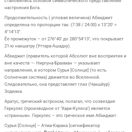
становились основой символического представления
настроения Бога.
Продолжительность ( угловая величина) Абхиджит
определена по пропорции так: (7:38 / 24:00) x 13°20′ =
4°14′13″.
Ёе промежуток – от 276°40′ до 280°54′13″, что покрывает
21-ю накшатру (Уттара-Ашадху).
Абхиджит (правитель которой Абсолют вне восприятия и
вне качеств –- Ниргуна-Брахман — указывает
направление, в котором Сурья [Солнце] (то есть
Солнечная система) движется во Вселенной.
Следовательно, она представляет глаз (Чакшйур)
Зодиака.
Аратус, греческий астроном, полагал, что созвездие
Геркулес (производное от ‘Хари-Кулеса’) является
«странным». Геркулес – это греческое имя Абхиджит.
Сурья [Солнце] – Атма-Карака [сигнификатор