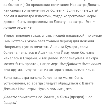
за болезни.) Он предложил почитание Накшатра-Дэваты
как средство излечения от болезни. Если точные дата/
время и накшатра известны, тогда коррективые меры
должен быть направлены на Дэвату накшатры. Это –
лучшее решение.
Умиротворение грахи, управляющей накшатрой (по схеме
Вимшоттари), указывает точный период для лечения.
Например, нужно почитать Ашвини-Кумара , если
болезнь началась в Ашвини; или Йаму, если болезнь
началась в Бхарани, и так далее. Используемая Мантра
может быть простой, например: ‘
ЯмаДайвата Ямая сваха
’
или другая, полученная из авторитетных источников.
Если накшатра начала болезни не может быть
установлена, то всегда следует обращаться к Дэвате
Джанма-Накшатры. Нужно помнить, что
Дэваты
почитаются со
‘сваха
’ , а
Питы
(предки) – со
‘свадха
’ .