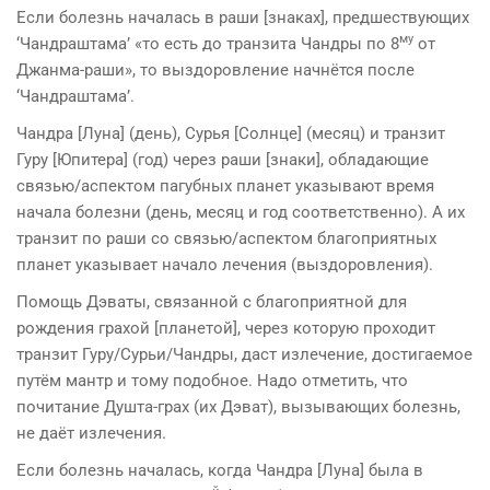
Если болезнь началась в раши [знаках], предшествующих
му
‘Чандраштама’ «то есть до транзита Чандры по 8
от
Джанма-раши», то выздоровление начнётся после
‘Чандраштама’.
Чандра [Луна] (день), Сурья [Солнце] (месяц) и транзит
Гуру [Юпитера] (год) через раши [знаки], обладающие
связью/аспектом пагубных планет указывают время
начала болезни (день, месяц и год соответственно). А их
транзит по раши со связью/аспектом благоприятных
планет указывает начало лечения (выздоровления).
Помощь Дэваты, связанной с благоприятной для
рождения грахой [планетой], через которую проходит
транзит Гуру/Сурьи/Чандры, даст излечение, достигаемое
путём мантр и тому подобное. Надо отметить, что
почитание Душта-грах (их Дэват), вызывающих болезнь,
не даёт излечения.
Если болезнь началась, когда Чандра [Луна] была в