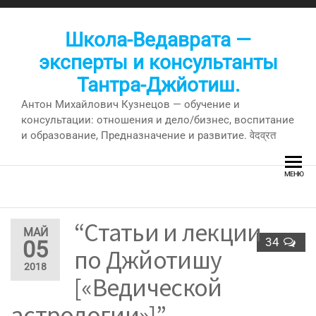
Перейти
к
Школа-Ведаврата —
содержимому
эксперты и консультанты
Тантра-Джйотиш.
Антон Михайлович Кузнецов — обучение и
консультации: отношения и дело/бизнес, воспитание
и образование, Предназначение и развитие. वेदव्रत
МЕНЮ
“Статьи и лекции
МАЙ
34
05
по Джйотишу
2018
[«Ведической
астрологии»]” —