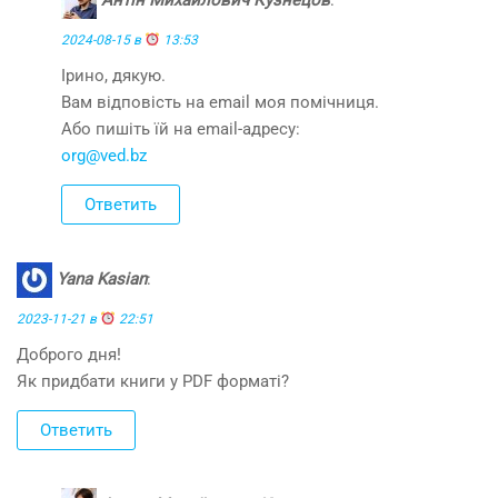
Антін Михайлович Кузнецов
:
2024-08-15 в
13:53
Ірино, дякую.
Вам відповість на email моя помічниця.
Або пишіть їй на email-адресу:
org@ved.bz
Ответить
Yana Kasian
:
2023-11-21 в
22:51
Доброго дня!
Як придбати книги у PDF форматі?
Ответить