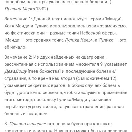
способом накшатры указывают начало болезни. (
Прашна-Марга
13:02)
Замечание 1: Данный текст использует термин ‘Манди’.
Хотя Манди и Гулика использовались взаимозаменяемо,
но фактически они – разные точки Небесной сферы.
‘Манди’ – это средняя точка
Гулика-Калы
, а ‘Гулика’ – это
её начало.
Замечание 2: Из двух найденных накшатр одна ,
рассчитанная с использованием множителя 9, указывает
ДеваДошу
[гнев божества] и последующие болезни/
страдания, в то время как вторая (с множите-лем 12)
указывает секретных врагов. В обоих случаях болезнь
будет достаточно серьёзна, чтобы заслужить применение
этого метода, поскольку Гулика/Манди указывают
серьёзную угрозу жизни, такую как отравление, раковая
болезнь и так далее.
3.
Прашна-акшара
– это первая буква при контакте
«астролога и клиента». Накшатра может быть определена