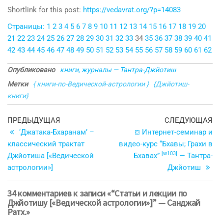
Shortlink for this post:
https://vedavrat.org/?p=14083
Страницы:
1
2
3
4
5
6
7
8
9
10
11
12
13
14
15
16
17
18
19
20
21
22
23
24
25
26
27
28
29
30
31
32
33
34
35
36
37
38
39
40
41
42
43
44
45
46
47
48
49
50
51
52
53
54
55
56
57
58
59
60
61
62
Опубликовано
книги, журналы — Тантра-Джйотиш
Метки
{ книги-по-Ведической-астрологии }
{Джйотиш-
книги}
Навигация
Предыдущая
С
ПРЕДЫДУЩАЯ
СЛЕДУЮЩАЯ
запись
з
‘Джатака-Бхаранам’ –
⛋ Интернет-семинар и
по
классический трактат
видео-курс “Бхавы; Грахи в
записям
[w103]
Джйотиша [«Ведической
Бхавах”
— Тантра-
астрологии»]
Джйотиш
34 комментариев к записи «“Статьи и лекции по
Джйотишу [«Ведической астрологии»]” — Санджай
Ратх.»