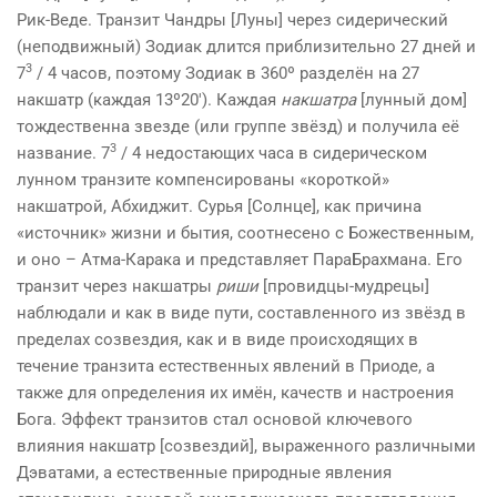
Рик-Веде. Транзит Чандры [Луны] через сидерический
(неподвижный) Зодиак длится приблизительно 27 дней и
3
7
/ 4 часов, поэтому Зодиак в 360º разделён на 27
накшатр (каждая 13º20′). Каждая
накшатра
[лунный дом]
тождественна звезде (или группе звёзд) и получила её
3
название. 7
/ 4 недостающих часа в сидерическом
лунном транзите компенсированы «короткой»
накшатрой, Абхиджит. Сурья [Солнце], как причина
«источник» жизни и бытия, соотнесено с Божественным,
и оно – Атма-Карака и представляет ПараБрахмана. Его
транзит через накшатры
риши
[провидцы-мудрецы]
наблюдали и как в виде пути, составленного из звёзд в
пределах созвездия, как и в виде происходящих в
течение транзита естественных явлений в Приоде, а
также для определения их имён, качеств и настроения
Бога. Эффект транзитов стал основой ключевого
влияния накшатр [созвездий], выраженного различными
Дэватами, а естественные природные явления