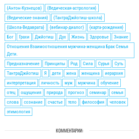
{Антон-Кузнецов}
{Ведическая-астрология}
{Ведические-знания}
{ТантраДжйотиш-школа}
{Школа-Ведаврата}
{вебинар-диалог}
{карта-рождения}
Бог
Грахи
Джйотиш
Дух
Жизнь
Здоровье
Знание
Отношения Взаимоотношения мужчина-женщина Брак Семья
Дети.
Предназначение
Принципы
Род
Сила
Сурья
Суть
ТантраДжйотиш
Я
дети
жена
женщина
иерархия
интерпретация
личность
муж
мужчина
обучение
отец
ощущения
природа
прогноз
семинар
семья
слова
сознание
счастье
тело
философия
человек
этимология
КОММЕНТАРИИ: