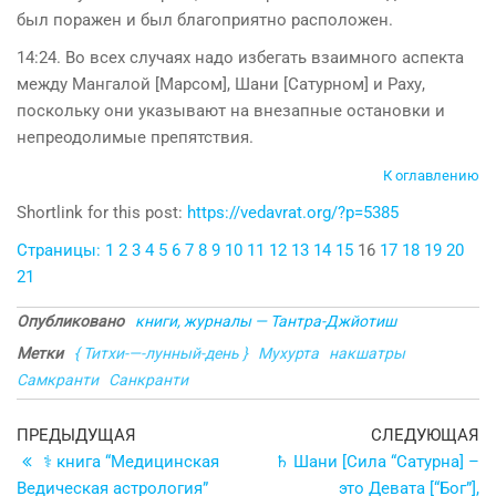
был поражен и был благоприятно расположен.
14:24. Во всех случаях надо избегать взаимного аспекта
между Мангалой [Марсом], Шани [Сатурном] и Раху,
поскольку они указывают на внезапные остановки и
непреодолимые препятствия.
К оглавлению
Shortlink for this post:
https://vedavrat.org/?p=5385
Страницы:
1
2
3
4
5
6
7
8
9
10
11
12
13
14
15
16
17
18
19
20
21
Опубликовано
книги, журналы — Тантра-Джйотиш
Метки
{ Титхи-—-лунный-день }
Мухурта
накшатры
Самкранти
Санкранти
Навигация
Предыдущая
С
ПРЕДЫДУЩАЯ
СЛЕДУЮЩАЯ
запись
з
⚕ книга “Медицинская
♄ Шани [Сила “Сатурна] –
по
Ведическая астрология”
это Девата [“Бог”],