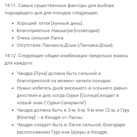
14:11. Самые существенные факторы для выбора
подходящего дня для поездки следующие:
Хороший
титхи
[лунный день].
Благоприятное
Накшатра
[созвездие].
Очень сильная Лагна.
Отсутствие
Панчанга-Доши
(
Панчака-Доши
).
14:12. Следующие общие комбинации предельно важны
для каждого:
Чандра [Луна] должна быть сильной и
благоприятной на момент начала поездки.
Нужно избегать дней весеннего и осеннего равно­
денствия и дня, когда Сурья [Солнце] входит в
новый знак (‘
Сурья-Санкранти
‘).
Чандра должна быть в 3‑м, 6‑м, 9‑м или 12‑м, а Гуру
[Юпитер] – в Кендре от Лагны.
Чандре следует быть в Лагне сильной, благодаря
расположению Гуру или Шукры в Кендре.