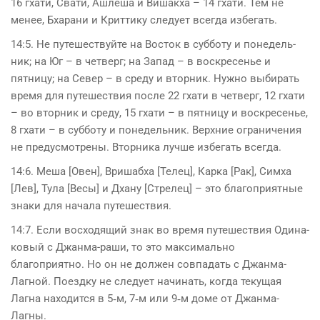
16 гхати, Свати, Ашлеша и Вишакха – 14 гхати. Тем не
менее, Бхарани и Криттику следует всегда избегать.
14:5. Не путешествуйте на Восток в субботу и понедель­
ник; на Юг – в четверг; на Запад – в воскресенье и
пятницу; на Север – в среду и вторник. Нужно выбирать
время для путешествия после 22 гхати в четверг, 12 гхати
– во вторник и среду, 15 гхати – в пятницу и воскресенье,
8 гхати – в субботу и понедельник. Верхние ограничения
не предусмотрены. Вторника лучше избегать всегда.
14:6. Меша [Овен], Вришабха [Телец], Карка [Рак], Симха
[Лев], Тула [Весы] и Дхану [Стрелец] – это благоприятные
знаки для начала путешествия.
14:7. Если восходящий знак во время путешествия Одина­
ковый с Джанма-раши, то это максимально
благоприятно. Но он не должен совпадать с Джанма-
Лагной. Поездку не следует начинать, когда текущая
Лагна находится в 5‑м, 7‑м или 9‑м доме от Джанма-
Лагны.