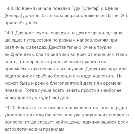
14:8. Во время начала поездки Гуру [Юпитер] и Шукра
[Венера] должны быть хорошо расположены в Лагне. Это
принесёт успех.
14:9. Древние тексты содержат и другие правила, запре­
щающие путе­шествия по разным направлениям при
различ­ных звёздах. Действительно, очень трудно
выбрать день, благоприятный во всех отношениях. Надо
знать, что верные астрологические правила не
приемлемы при несчастных случаях. Допустим, друг или
родственник серьёзно болен, и его надо навестить. Не
может быть и речи о благоприятной дате или времени
поездки. Тогда лучше всего начать просто в наиболее
благоприятную
хору
(час) дня.
14:10. Если кто-то начинает паломничество, поездку для
удовольствия или бизнеса, для урегулирования спорного
вопроса, тогда следует найти день, подчиняющийся всем
астрологическим правилам.