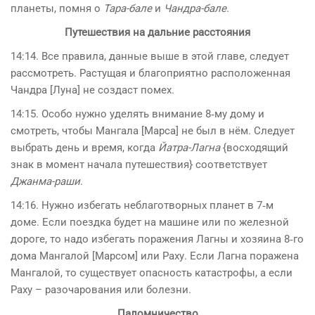
планеты, помня о
Тара-бале
и
Чандра-бале
.
Путешествия на дальние расстояния
14:14. Все правила, данные выше в этой главе, следует
рассмотреть. Растущая и благоприятно расположенная
Чандра [Луна] не создаст помех.
14:15. Особо нужно уделять внимание 8‑му дому и
смотреть, чтобы Мангала [Марса] не был в нём. Следует
выбрать день и время, когда
Йатра-Лагна
{восходящий
знак в момент начала путешествия} соответствует
Джанма-раши
.
14:16. Нужно избегать неблаготворных планет в 7‑м
доме. Если поездка будет на машине или по железной
дороге, то надо избегать поражения Лагны и хозяина 8‑го
дома Мангалой [Марсом] или Раху. Если Лагна поражена
Мангалой, то существует опасность катастрофы, а если
Раху – разочарования или болезни.
Паломничество