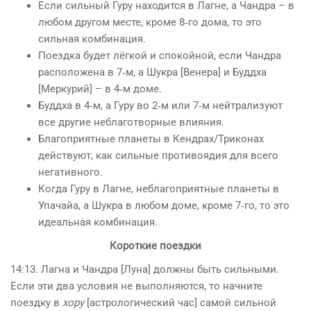
Если сильный Гуру находится в Лагне, а Чандра ­– в
любом другом месте, кроме 8‑го дома, то это
сильная комбинация.
Поездка будет лёгкой и спокойной, если Чандра
расположена в 7‑м, а Шукра [Венера] и Буддха
[Меркурий] – в 4‑м доме.
Буддха в 4‑м, а Гуру во 2‑м или 7‑м нейтрализуют
все другие неблаготворные влияния.
Благоприятные планеты в Кендрах/Триконах
действуют, как сильные противоядия для всего
негативного.
Когда Гуру в Лагне, неблагоприятные планеты в
Упачайа, а Шукра в любом доме, кроме 7‑го, то это
идеальная комбинация.
Короткие поездки
14:13. Лагна и Чандра [Луна] должны быть сильными.
Если эти два условия не выполняются, то начните
поездку в
хору
[астрологический час] самой сильной