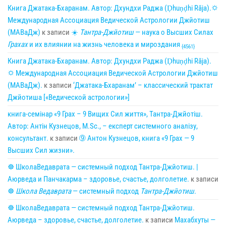
Книга Джатака-Бхаранам. Автор: Дхундхи Раджа (Ḍhuṇḍhi Rāja).🌣
Международная Ассоциация Ведической Астрологии Джйотиш
(МАВаДж)
к записи
☀
Тантра-Джйотиш
— наука о Высших Силах
Грахах
и их влиянии на жизнь человека и мироздания
{4561}
Книга Джатака-Бхаранам. Автор: Дхундхи Раджа (Ḍhuṇḍhi Rāja).
🌣 Международная Ассоциация Ведической Астрологии Джйотиш
(МАВаДж).
к записи
‘Джатака-Бхаранам’ – классический трактат
Джйотиша [«Ведической астрологии»]
книга-семінар «9 Грах – 9 Вищих Сил життя», Тантра-Джйотіш.
Автор: Антін Кузнецов, M.Sc., – експерт системного аналізу,
консультант.
к записи
➈ Антон Кузнецов, книга «9 Грах — 9
Высших Сил жизни».
☸ ШколаВедаврата — системный подход Тантра-Джйотиш. |
Аюрведа и Панчакарма – здоровье, счастье, долголетие.
к записи
☸
Школа Ведаврата
— системный подход
Тантра-Джйотиш
.
☸ ШколаВедаврата — системный подход Тантра-Джйотиш.
Аюрведа – здоровье, счастье, долголетие.
к записи
Махабхуты —