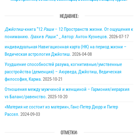
НЕДАВНЕЕ:
Джйотиш
-книга “12
Раши
– 12 Пространств жизни. От ощущения к
пониманию.
Грахи
в
Раши
.” _ Автор: Антон Кузнецов.
2026-07-17
индивидуальная Навигационная карта (НК) на период жизни –
Ведическая астрология Джйотиш.
2026-04-08
Ухудшение способностей разума, когнитивные/умственные
расстройства (деменция) – Аюрведа, Джйотиш, Ведическая
философия, Карма.
2025-10-21
Отношения между мужчиной и женщиной – Гармония/иерархия
vs Баланс/равенство.
2025-10-20
«Материя не состоит из материи», Ганс-Петер Дюрр и Питер
Рассел.
2024-09-03
ОТМЕТКИ: