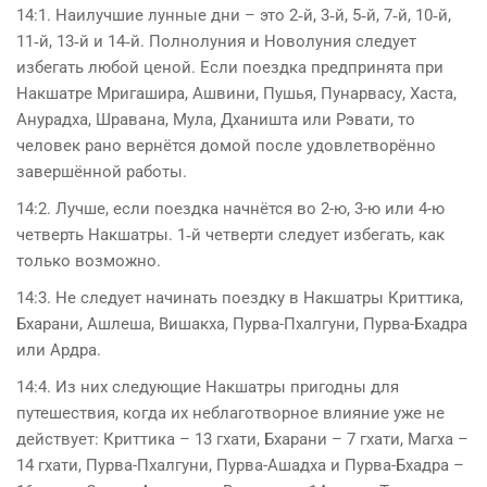
14:1. Наилучшие лунные дни – это 2‑й, 3‑й, 5‑й, 7‑й, 10‑й,
11‑й, 13‑й и 14‑й. Полнолуния и Новолуния следует
избегать любой ценой. Если поездка предпринята при
Накшатре Мригашира, Ашвини, Пушья, Пунарвасу, Хаста,
Анурадха, Шравана, Мула, Дханишта или Рэвати, то
человек рано вернётся домой после удовлетворённо
завершённой работы.
14:2. Лучше, если поездка начнётся во 2-ю, 3-ю или 4-ю
четверть Накшатры. 1‑й четверти следует избегать, как
только возможно.
14:3. Не следует начинать поездку в Накшатры Криттика,
Бхарани, Ашлеша, Вишакха, Пурва-Пхалгуни, Пурва-Бхадра
или Ардра.
14:4. Из них следующие Накшатры пригодны для
путешествия, когда их неблаготворное влияние уже не
действует: Криттика – 13 гхати, Бхарани – 7 гхати, Магха –
14 гхати, Пурва-Пхалгуни, Пурва-Ашадха и Пурва-Бхадра –