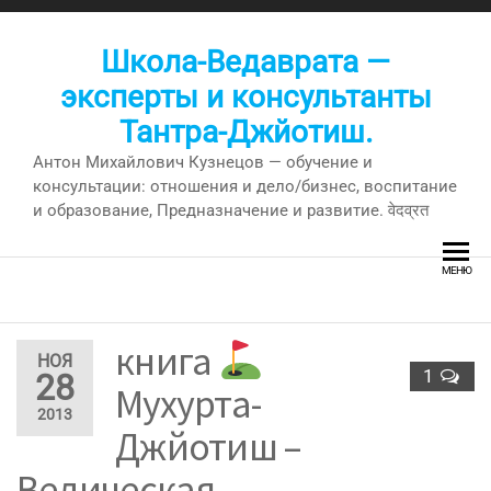
Перейти
к
Школа-Ведаврата —
содержимому
эксперты и консультанты
Тантра-Джйотиш.
Антон Михайлович Кузнецов — обучение и
консультации: отношения и дело/бизнес, воспитание
и образование, Предназначение и развитие. वेदव्रत
МЕНЮ
книга
НОЯ
1
28
Мухурта-
2013
Джйотиш –
Ведическая