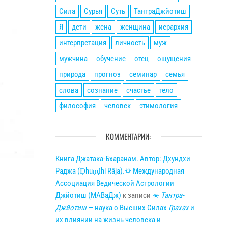
Сила
Сурья
Суть
ТантраДжйотиш
Я
дети
жена
женщина
иерархия
интерпретация
личность
муж
мужчина
обучение
отец
ощущения
природа
прогноз
семинар
семья
слова
сознание
счастье
тело
философия
человек
этимология
КОММЕНТАРИИ:
Книга Джатака-Бхаранам. Автор: Дхундхи
Раджа (Ḍhuṇḍhi Rāja).🌣 Международная
Ассоциация Ведической Астрологии
Джйотиш (МАВаДж)
к записи
☀
Тантра-
Джйотиш
— наука о Высших Силах
Грахах
и
их влиянии на жизнь человека и