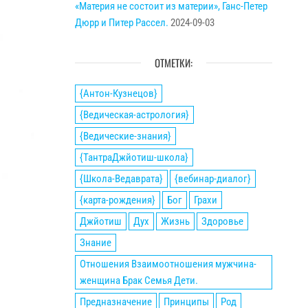
«Материя не состоит из материи», Ганс-Петер
Дюрр и Питер Рассел.
2024-09-03
ОТМЕТКИ:
{Антон-Кузнецов}
{Ведическая-астрология}
{Ведические-знания}
{ТантраДжйотиш-школа}
{Школа-Ведаврата}
{вебинар-диалог}
{карта-рождения}
Бог
Грахи
Джйотиш
Дух
Жизнь
Здоровье
Знание
Отношения Взаимоотношения мужчина-
женщина Брак Семья Дети.
Предназначение
Принципы
Род