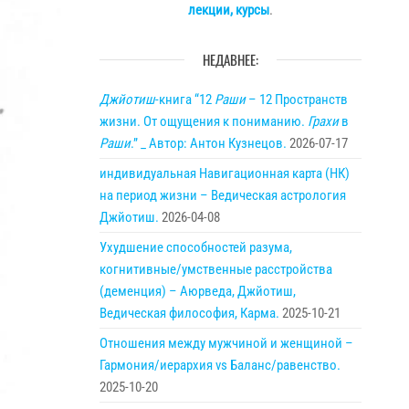
лекции, курсы
.
НЕДАВНЕЕ:
Джйотиш
-книга “12
Раши
– 12 Пространств
жизни. От ощущения к пониманию.
Грахи
в
Раши
.” _ Автор: Антон Кузнецов.
2026-07-17
индивидуальная Навигационная карта (НК)
на период жизни – Ведическая астрология
Джйотиш.
2026-04-08
Ухудшение способностей разума,
когнитивные/умственные расстройства
(деменция) – Аюрведа, Джйотиш,
Ведическая философия, Карма.
2025-10-21
Отношения между мужчиной и женщиной –
Гармония/иерархия vs Баланс/равенство.
2025-10-20