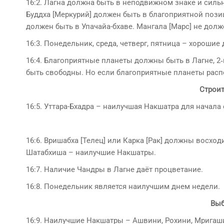
16:2. Лагна должна быть в неподвижном знаке и сильн
Буддха [Меркурий] должен быть в благо­приятной поз
должен быть в Упачайа-бхаве. Мангала [Марс] не долж
16:3. Понедельник, среда, четверг, пятница – хорошие
16:4. Благоприятные планеты должны быть в Лагне, 2‑м
быть свободны. Но если благоприятные планеты распо
Строи
16:5. Уттара-Бхадра – наилучшая Накшатра для начала
16:6. Вришабха [Телец] или Карка [Рак] должны восхо­д
Шатабхиша – наилучшие Накшатры.
16:7. Наличие Чандры в Лагне даёт процветание.
16:8. Понедельник является наилучшим днем недели.
Выб
16:9. Наилучшие Накшатры – Ашвини, Рохини, Мригаши­р