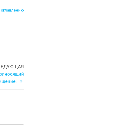
 оглавлению
Следующая
ЛЕДУЮЩАЯ
запись
 приносящий
ищение.