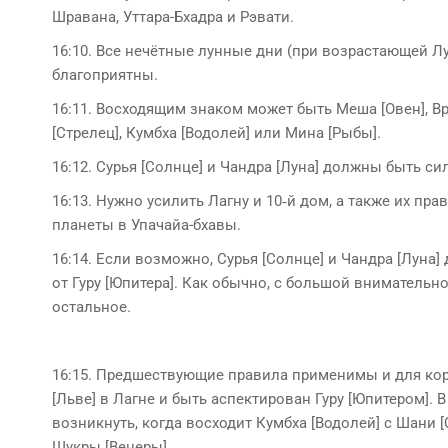
Шравана, Уттара-Бхадра и Рэвати.
16:10. Все нечётные лунные дни (при возрастающей Лу
благоприятны.
16:11. Восходящим знаком может быть Меша [Овен], Ври
[Стрелец], Кумбха [Водолей] или Мина [Рыбы].
16:12. Сурья [Солнце] и Чандра [Луна] должны быть с
16:13. Нужно усилить Лагну и 10‑й дом, а также их п
планеты в Упачайа-бхавы.
16:14. Если возможно, Сурья [Солнце] и Чандра [Луна]
от Гуру [Юпитера]. Как обычно, с большой вниматель
остальное.
16:15. Предшествующие правила применимы и для кор
[Льве] в Лагне и быть аспектирован Гуру [Юпитером]. 
возникнуть, когда восходит Кумбха [Водолей] с Шани [
Шукры [Венеры].