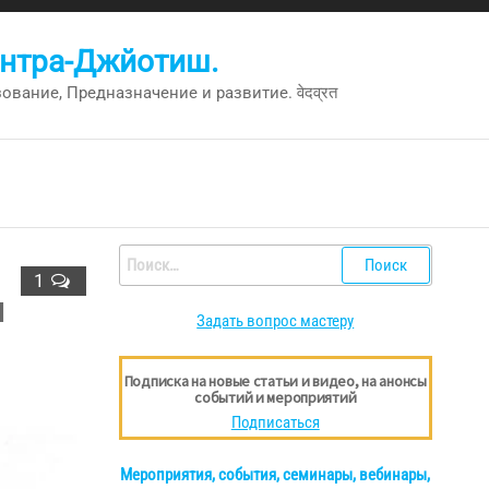
антра-Джйотиш.
вание, Предназначение и развитие. वेदव्रत
Найти:
1
я
Задать вопрос мастеру
Подписка на новые статьи и видео, на анонсы
событий и мероприятий
Подписаться
Мероприятия, события, семинары, вебинары,