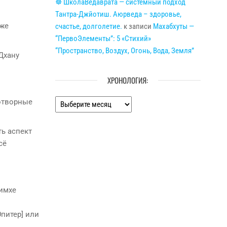
☸ ШколаВедаврата — системный подход
Тантра-Джйотиш. Аюрведа – здоровье,
оже
счастье, долголетие.
к записи
Махабхуты —
“ПервоЭлементы”: 5 «Стихий»
“Пространство, Воздух, Огонь, Вода, Земля”
 Дхану
ХРОНОЛОГИЯ:
Хронология:
готворные
ть аспект
сё
Симхе
Юпитер] или