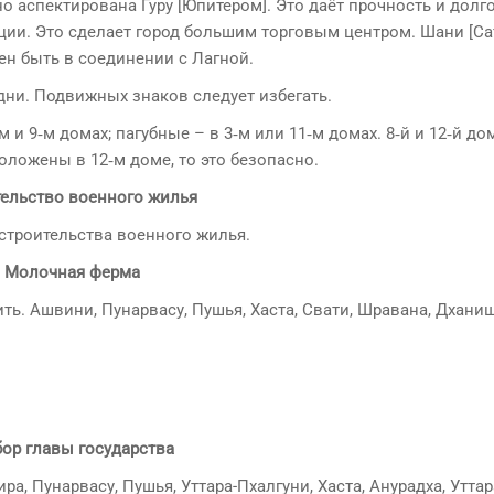
о аспектирована Гуру [Юпитером]. Это даёт прочность и долг
иции. Это сделает город большим торговым центром. Шани [Са
ен быть в соединении с Лагной.
 дни. Подвижных знаков следует избегать.
 и 9‑м домах; пагубные – в 3‑м или 11‑м домах. 8‑й и 12‑й д
ложены в 12‑м доме, то это безопасно.
тельство военного жилья
 строительства военного жилья.
Молочная ферма
ить. Ашвини, Пунарвасу, Пушья, Хаста, Свати, Шравана, Дханиш
ор главы государства
а, Пунарвасу, Пушья, Уттара-Пхалгуни, Хаста, Анурадха, Утта