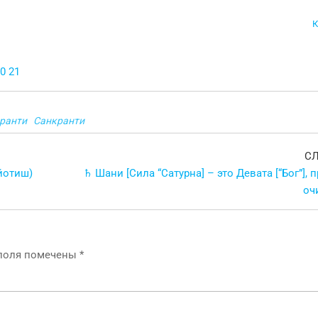
К
0
21
ранти
Санкранти
С
йотиш)
♄ Шани [Сила “Сатурна] – это Девата [“Бог”],
оч
 поля помечены
*