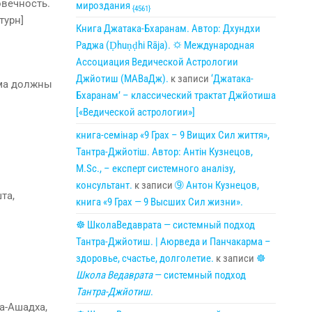
овечность.
мироздания
{4561}
турн]
Книга Джатака-Бхаранам. Автор: Дхундхи
Раджа (Ḍhuṇḍhi Rāja). 🌣 Международная
Ассоциация Ведической Астрологии
Джйотиш (МАВаДж).
к записи
‘Джатака-
ома должны
Бхаранам’ – классический трактат Джйотиша
[«Ведической астрологии»]
книга-семінар «9 Грах – 9 Вищих Сил життя»,
Тантра-Джйотіш. Автор: Антін Кузнецов,
M.Sc., – експерт системного аналізу,
консультант.
к записи
➈ Антон Кузнецов,
та,
книга «9 Грах — 9 Высших Сил жизни».
☸ ШколаВедаврата — системный подход
Тантра-Джйотиш. | Аюрведа и Панчакарма –
здоровье, счастье, долголетие.
к записи
☸
Школа Ведаврата
— системный подход
Тантра-Джйотиш
.
ра-Ашадха,