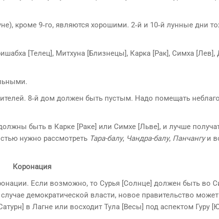
не), кроме 9‑го, являются хорошими. 2‑й и 10‑й лунные дни т
шабха [Телец], Митхуна [Близнецы], Карка [Рак], Симха [Лев],
ильными.
равителей. 8‑й дом должен быть пустым. Надо помещать небла
 должны быть в Карке [Раке] или Симхе [Льве], и лучше получа
ностью нужно рассмотреть
Тара-балу
,
Чандра-балу
,
Панчангу
и в
Коронация
онации. Если возможно, то Сурья [Солнце] должен быть во 
В случае демократической власти, новое правитель­ство может
Сатурн] в Лагне или восходит Тула [Весы] под аспектом Гуру [