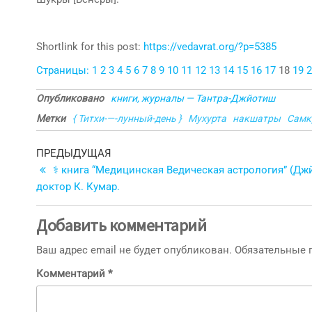
Shortlink for this post:
https://vedavrat.org/?p=5385
Страницы:
1
2
3
4
5
6
7
8
9
10
11
12
13
14
15
16
17
18
19
2
Опубликовано
книги, журналы — Тантра-Джйотиш
Метки
{ Титхи-—-лунный-день }
Мухурта
накшатры
Самк
Навигация
Предыдущая
ПРЕДЫДУЩАЯ
запись
⚕ книга “Медицинская Ведическая астрология” (Дж
по
доктор К. Кумар.
записям
Добавить комментарий
Ваш адрес email не будет опубликован.
Обязательные
Комментарий
*