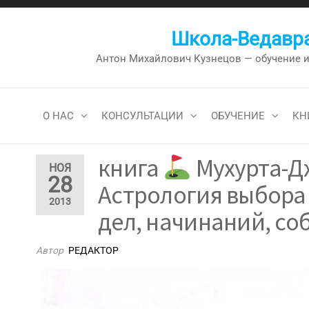
Перейти
к
Школа-Ведавра
содержимому
Антон Михайлович Кузнецов — обучение и к
О НАС
КОНСУЛЬТАЦИИ
ОБУЧЕНИЕ
КН
книга
Мухурта-Д
НОЯ
28
Астрология выбора
2013
дел, начинаний, соб
Автор
РЕДАКТОР