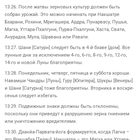
13:26. После жатвы зерновых культур должен быть
собран урожай. Это можно начинать при Накшатре
Бхарани, Рохини, Мригашира, Ардра, Пунарвасу, Пушья,
Магха, Уттара-Пхалгуни, Пурва-Пхалгуни, Хаста, Свати,
Анурадха, Мула, Шравана или Рэвати.
13:27. Шани [Сатурн] следует быть в 4‑й бхаве [дом]. Все
лунные дни за исключением 4‑го, 6‑го, 8‑го, 9‑го, 12‑го,
14‑го и новой Луны благоприятны.
13:28. Понедельник, четверг, пятница и суббота хороши.
Навамши Чандры [Луны], Гуру [Юпитера], Шукры [Венеры]
и Шани [Сатурна] тоже благоприятны. Вторника и воскре­
сенья следует избегать.
13:29. Подвижные знаки должны быть отклонены,
поскольку они приведут к разрушению зерна гниением
или уничтожению вредителями.
13:30. Дханйа-Парвата-йога формируется, когда Лагна –
это Вришабха [Телец], Накшатра – это Магха или Уттара-