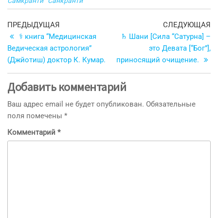
Самкранти
Санкранти
Навигация
Предыдущая
С
ПРЕДЫДУЩАЯ
СЛЕДУЮЩАЯ
запись
з
⚕ книга “Медицинская
♄ Шани [Сила “Сатурна] –
по
Ведическая астрология”
это Девата [“Бог”],
записям
(Джйотиш) доктор К. Кумар.
приносящий очищение.
Добавить комментарий
Ваш адрес email не будет опубликован.
Обязательные
поля помечены
*
Комментарий
*