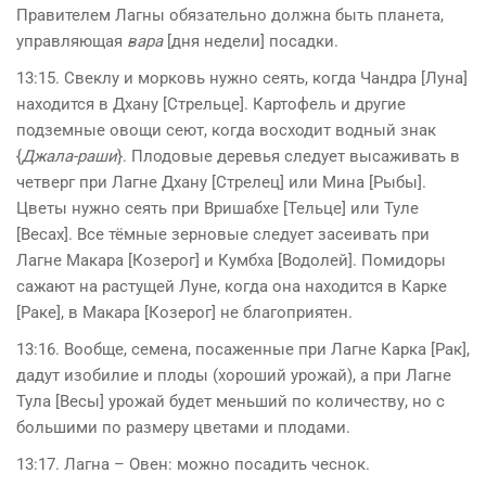
Правителем Лагны обязательно должна быть планета,
управляющая
вара
[дня недели] посадки.
13:15. Свеклу и морковь нужно сеять, когда Чандра [Луна]
находится в Дхану [Стрельце]. Картофель и другие
подземные овощи сеют, когда восходит водный знак
{
Джала-раши
}. Плодовые деревья следует высаживать в
четверг при Лагне Дхану [Стрелец] или Мина [Рыбы].
Цветы нужно сеять при Вришабхе [Тельце] или Туле
[Весах]. Все тёмные зерновые следует засеивать при
Лагне Макара [Козерог] и Кумбха [Водолей]. Помидоры
сажают на растущей Луне, когда она находится в Карке
[Раке], в Макара [Козерог] не благоприятен.
13:16. Вообще, семена, посаженные при Лагне Карка [Рак],
дадут изобилие и плоды (хороший урожай), а при Лагне
Тула [Весы] урожай будет меньший по количеству, но c
большими по размеру цветами и плодами.
13:17. Лагна – Овен: можно посадить чеснок.