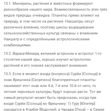
13:1. Минералы, растения и животные формируют
разнообразие нашего мира. Взаимосвязанность этих трёх
видов природы очевидна. Планеты прямо влияют на
природу, в том числе на растения. Накшатры несут
различное влияние, поэтому циклы выращивания
сельско­хозяйственных культур связаны с влиянием
Накшатр и с определёнными астрологи­ческими
комбинациями.
13:2. Вараха-Михира, великий астроном и астролог 1-го
столетия нашей эры, хорошо изучил астрологию
растений и его знания заслужи­вают внимания.
13:3. Если в момент входа {ингресса} Сурйи [Солнца] в
знак Вришчика [Скорпион] благоприятные планеты
занимают этот знак или 4‑й, 7‑й или 10‑й от него, то
летние зерновые культуры будут хорошо расти. Тот же
самый результат может быть предсказан, когда при
входе Сурйи [Солнца] во Вришчику: 1) Гуру [Юпитер]
находится в Кумбхе [Водолее], а Чандра [Луна] – в Симхе