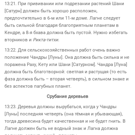
13:21. При прививании или подрезании растений Шани
[Сатурн] должен быть хорошо расположен,
предпочтительно в 6‑м или 11‑м доме. Лагне следует
быть сильной благодаря благоприятным планетам в
Кендре, а 8‑я бхава должна быть пустой. Нужно избегать
вторников и
Рикта-титхи
.
13:22. Для сельскохозяйственных работ очень важно
положение Чандры [Луны]. Она должна быть сильна и не
поражена Раху, Кету или Шани [Сатурном]. Чандра [Луна]
должна быть благотворной: светлая и растущая (то есть
фаза должна быть – вторая четверть), в сильном знаке и
без аспектов пагубных планет.
Срубание деревьев
13:23. Деревья должны вырубаться, когда у Чандры
[Луны] последняя четверть (она тёмная и убывающая),
тогда древесина будет качественная и не будет гнить. В
Лагне должен быть не водный знак и Лагна должна