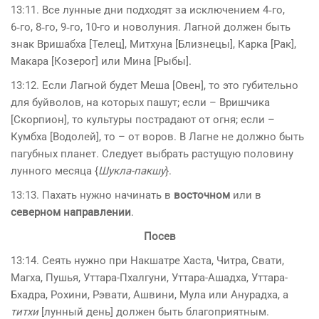
13:11. Все лунные дни подходят за исключением 4‑го,
6‑го, 8‑го, 9‑го, 10-го и новолуния. Лагной должен быть
знак Вришабха [Телец], Митхуна [Близнецы], Карка [Рак],
Макара [Козерог] или Мина [Рыбы].
13:12. Если Лагной будет Меша [Овен], то это губительно
для буйволов, на которых пашут; если – Вришчика
[Скорпион], то культуры пострадают от огня; если –
Кумбха [Водолей], то – от воров. В Лагне не должно быть
пагубных планет. Следует выбрать растущую половину
лунного месяца {
Шукла-пакшу
}.
13:13. Пахать нужно начинать в
восточном
или в
северном
направлении
.
Посев
13:14. Сеять нужно при Накшатре Хаста, Читра, Свати,
Магха, Пушья, Уттара-Пхалгуни, Уттара-Ашадха, Уттара-
Бхадра, Рохини, Рэвати, Ашвини, Мула или Анурадха, а
титхи
[лунный день] должен быть благоприятным.