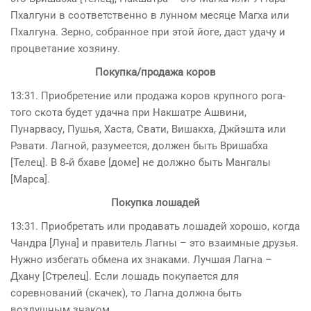
Пхалгуни в соответственно в лунном месяце Магха или
Пхалгуна. Зерно, собранное при этой йоге, даст удачу и
процветание хозяину.
Покупка/продажа коров
13:31. Приобретение или продажа коров крупного рога­
того скота будет удачна при Накшатре Ашвини,
Пунарвасу, Пушья, Хаста, Свати, Вишакха, Джйэшта или
Рэвати. Лагной, разумеется, должен быть Вришабха
[Телец]. В 8‑й бхаве [доме] не должно быть Мангалы
[Марса].
Покупка лошадей
13:31. Приобретать или продавать лошадей хорошо, когда
Чандра [Луна] и правитель Лагны – это взаимные друзья.
Нужно избегать обмена их знаками. Лучшая Лагна –
Дхану [Стрелец]. Если лошадь покупается для
соревнований (скачек), то Лагна должна быть
воздушным знаком.