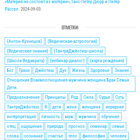
«Материя не состоит из материи», Ганс-Петер Дюрр и Питер
Рассел.
2024-09-03
ОТМЕТКИ:
{Антон-Кузнецов}
{Ведическая-астрология}
{Ведические-знания}
{ТантраДжйотиш-школа}
{Школа-Ведаврата}
{вебинар-диалог}
{карта-рождения}
Бог
Грахи
Джйотиш
Дух
Жизнь
Здоровье
Знание
Отношения Взаимоотношения мужчина-женщина Брак Семья
Дети.
Предназначение
Принципы
Род
Сила
Сурья
Суть
ТантраДжйотиш
Я
дети
жена
женщина
иерархия
интерпретация
личность
муж
мужчина
обучение
отец
ощущения
природа
прогноз
семинар
семья
слова
сознание
счастье
тело
философия
человек