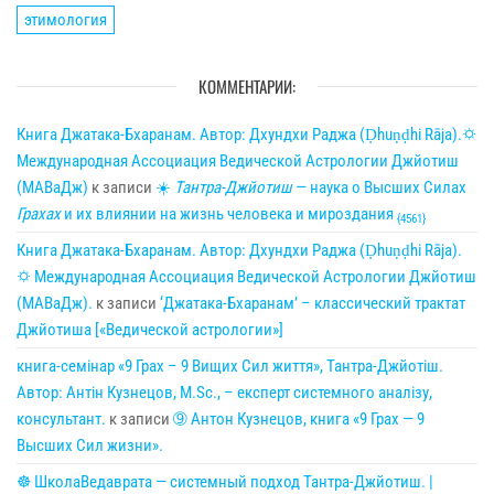
этимология
КОММЕНТАРИИ:
Книга Джатака-Бхаранам. Автор: Дхундхи Раджа (Ḍhuṇḍhi Rāja).🌣
Международная Ассоциация Ведической Астрологии Джйотиш
(МАВаДж)
к записи
☀
Тантра-Джйотиш
— наука о Высших Силах
Грахах
и их влиянии на жизнь человека и мироздания
{4561}
Книга Джатака-Бхаранам. Автор: Дхундхи Раджа (Ḍhuṇḍhi Rāja).
🌣 Международная Ассоциация Ведической Астрологии Джйотиш
(МАВаДж).
к записи
‘Джатака-Бхаранам’ – классический трактат
Джйотиша [«Ведической астрологии»]
книга-семінар «9 Грах – 9 Вищих Сил життя», Тантра-Джйотіш.
Автор: Антін Кузнецов, M.Sc., – експерт системного аналізу,
консультант.
к записи
➈ Антон Кузнецов, книга «9 Грах — 9
Высших Сил жизни».
☸ ШколаВедаврата — системный подход Тантра-Джйотиш. |