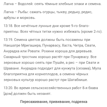
Лагна – Водолей: сеять тёмные хлебные злаки и семена.
Лагна – Рыбы: сажать огурцы, тыкву, редьку, редис,
арбузы и морковь.
13:18. Все нечётные лунные дни кроме 9‑го благо­
приятны. Всех чётных титхи нужно избежать (кроме 2‑го).
13:19. Семена цветов должны быть посажены при
Накшатре Мригашира, Пунарвасу, Хаста, Читра, Свати,
Анурадха или Рэвати. Рохини хороша для деревьев.
Сахар­ный тростник хорошо растёт при Пунарвасу. Все
зерновые хорошо сеять при Пушйе, а рис – при Свати и
Шраване. Анурадха подходит для кунжута (сезама), Мула
благоприятна для корнеплодов, а семена чёрных
зерновых культур хорошо растут при Шатабхише.
13:20. Во время сельскохозяйственных работ 8‑я бхава
[дом] должен быть незанят.
Пересаживание, прививание, подрезка