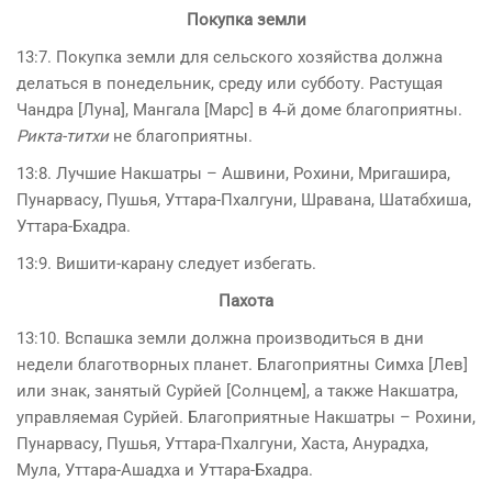
Покупка земли
13:7. Покупка земли для сельского хозяйства должна
делаться в понедельник, среду или субботу. Растущая
Чандра [Луна], Мангала [Марс] в 4‑й доме благоприятны.
Рикта-титхи
не благоприятны.
13:8. Лучшие Накшатры – Ашвини, Рохини, Мригашира,
Пунарвасу, Пушья, Уттара-Пхалгуни, Шравана, Шатабхиша,
Уттара-Бхадра.
13:9. Вишити-карану следует избегать.
Пахота
13:10. Вспашка земли должна производиться в дни
недели благо­творных планет. Благоприятны Симха [Лев]
или знак, занятый Сурйей [Солнцем], а также Накшатра,
управляемая Сурйей. Благоприятные Накшатры – Рохини,
Пунарвасу, Пушья, Уттара-Пхалгуни, Хаста, Анурадха,
Мула, Уттара-Ашадха и Уттара-Бхадра.