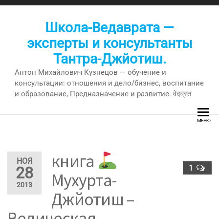
Перейти
к
Школа-Ведаврата —
содержимому
эксперты и консультанты
Тантра-Джйотиш.
Антон Михайлович Кузнецов — обучение и
консультации: отношения и дело/бизнес, воспитание
и образование, Предназначение и развитие. वेदव्रत
МЕНЮ
книга
НОЯ
1
28
Мухурта-
2013
Джйотиш –
Ведическая