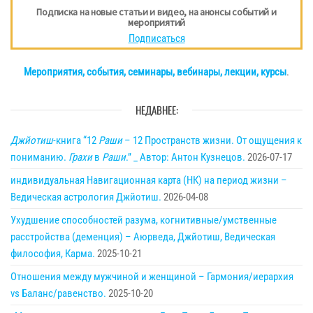
Подписка на новые статьи и видео, на анонсы событий и
мероприятий
Подписаться
Мероприятия, события, семинары, вебинары, лекции, курсы
.
НЕДАВНЕЕ:
Джйотиш
-книга “12
Раши
– 12 Пространств жизни. От ощущения к
пониманию.
Грахи
в
Раши
.” _ Автор: Антон Кузнецов.
2026-07-17
индивидуальная Навигационная карта (НК) на период жизни –
Ведическая астрология Джйотиш.
2026-04-08
Ухудшение способностей разума, когнитивные/умственные
расстройства (деменция) – Аюрведа, Джйотиш, Ведическая
философия, Карма.
2025-10-21
Отношения между мужчиной и женщиной – Гармония/иерархия
vs Баланс/равенство.
2025-10-20