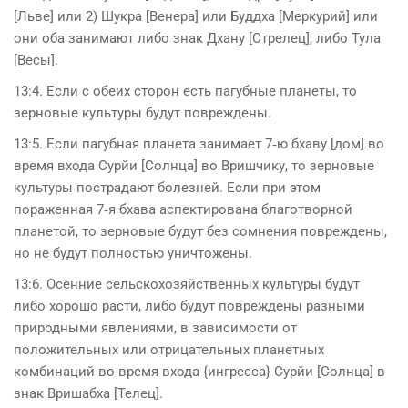
[Льве] или 2) Шукра [Венера] или Буддха [Меркурий] или
они оба занимают либо знак Дхану [Стрелец], либо Тула
[Весы].
13:4. Если с обеих сторон есть пагубные планеты, то
зерновые куль­туры будут повреждены.
13:5. Если пагубная планета занимает 7‑ю бхаву [дом] во
время входа Сурйи [Солнца] во Вришчику, то зерновые
культуры пострадают болезней. Если при этом
пораженная 7‑я бхава аспектирована благо­творной
планетой, то зерновые будут без сомнения повреждены,
но не будут полностью уничтожены.
13:6. Осенние сельскохозяйственных культуры будут
либо хорошо расти, либо будут повреждены разными
природными явлениями, в зависи­мости от
положительных или отрицательных планетных
комбинаций во время входа {ингресса} Сурйи [Солнца] в
знак Вришабха [Телец].