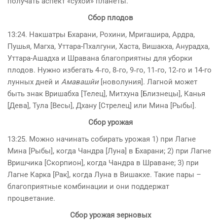
получать аспект «сухой» планеты.
Сбор плодов
13:24. Накшатры Бхарани, Рохини, Мригашира, Ардра,
Пушья, Магха, Уттара-Пхалгуни, Хаста, Вишакха, Анурадха,
Уттара-Ашадха и Шравана благоприятны для уборки
плодов. Нужно избегать 4‑го, 8‑го, 9‑го, 11‑го, 12‑го и 14-го
лунных дней и
Амавашйи
[новолуния]. Лагной может
быть знак Вришабха [Телец], Митхуна [Близнецы], Канья
[Дева], Тула [Весы], Дхану [Стрелец] или Мина [Рыбы].
Сбор урожая
13:25. Можно начинать собирать урожая 1) при Лагне
Мина [Рыбы], когда Чандра [Луна] в Бхарани; 2) при Лагне
Вришчика [Скорпион], когда Чандра в Шраване; 3) при
Лагне Карка [Рак], когда Луна в Вишакхе. Такие пары –
благоприятные комбинации и они поддержат
процветание.
Сбор урожая зерновых