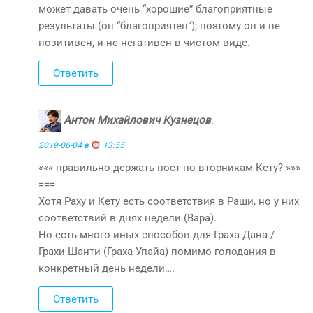
может давать очень “хорошие” благоприятные
результаты (он “благоприятен”); поэтому он и не
позитивен, и не негативен в чистом виде.
Ответить
Антон Михайлович Кузнецов
:
2019-06-04 в
13:55
««« правильно держать пост по вторникам Кету? »»»
===
Хотя Раху и Кету есть соответствия в Раши, но у них
соответствий в днях недели (Вара).
Но есть много иных способов для Граха-Дана /
Грахи-Шанти (Граха-Упайа) помимо голодания в
конкретный день недели….
Ответить