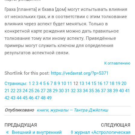
Граха [планета] и бхава [дом] могут испытывать влияния
от нескольких грах, и в соответствии с этим толкование
влияния через аспект будет меняться. Только в
конкретной карте рождения можно дать правильное
толкование тому или иному аспекту. Приведённые
примеры могут служить клю­чом для определения
результатов аспектной связи.
К оглавлению
Shortlink for this post:
https://vedavrat.org/?p=5371
Страницы:
1
2
3
4
5
6
7
8
9
10
11
12
13
14
15
16
17
18
19
20
21
22
23
24
25
26
27
28
29
30
31
32
33
34
35
36
37
38
39
40
41
42
43
44
45
46
47
48
49
Опубликовано
книги, журналы — Тантра-Джйотиш
Навигация
Предыдущая
С
ПРЕДЫДУЩАЯ
СЛЕДУЮЩАЯ
запись
з
Внешний и внутренний
◊ журнал «Астрологическая