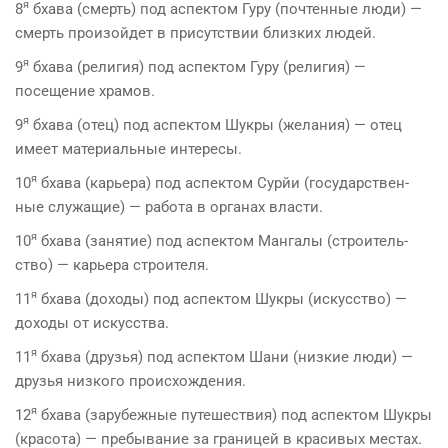
я
8
бхава (смерть) под аспектом Гуру (почтенные люди) —
смерть произойдет в присутствии близких людей.
я
9
бхава (религия) под аспектом Гуру (религия) —
посещение храмов.
я
9
бхава (отец) под аспектом Шукры (желания) — отец
имеет материальные интересы.
я
10
бхава (карьера) под аспектом Сурйи (государствен­
ные служащие) — работа в органах власти.
я
10
бхава (занятие) под аспектом Мангалы (строитель­
ство) — карьера строителя.
я
11
бхава (доходы) под аспектом Шукры (искусство) —
доходы от искусства.
я
11
бхава (друзья) под аспектом Шани (низкие люди) —
друзья низкого происхождения.
я
12
бхава (зарубежные путешествия) под аспектом Шукры
(красота) — пребывание за границей в красивых местах.