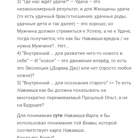
3) “Где нас ждёт удача?” — Удача – это
незакономерный результат, и для Женщины удача
(то есть удачный брак/отношения, удачные роды,
удачные дети и так далее) – это хорошо; но
Мужчина должен стремиться к Успеху, а не к Удаче,
тогда получается, что как бы
Навамша
вредна / не
нужна Мужчине?.. Нет…
4) “Внутренний … для развития чего-то нового в
себе” — И “новое” – это движение вперёд, то есть
это Эволюция (
Дхарма
, Дао) или нет (просто любое
новое)?
5) “Внутренний … для осознания старого” == То есть
Навамша
как бы должна показывать на
многократно переживаемый Прошлый Опыт, а не
на Будущее?
Для понимания
сути
Навамша-Варги
, я бы
использовал понимание той
Бхавы
, которой
соответствует карта
Навамша
…
Какая это
Бхава
?