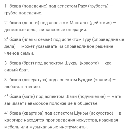
я
1
бхава (поведение) под аспектом Раху (грубость) —
грубое поведение.
я
2
бхава (деньги) под аспектом Мангалы (действия) —
денежные дела, финансовые операции.
я
2
бхава (члены семьи) под аспектом Гуру (спра­ведливые
дела) — может указывать на справедливое реше­ние
членов семьи.
я
3
бхава (брат) под аспектом Шукры (красота) — кра­
сивый брат.
я
3
бхава (литература) под аспектом Буддхи (знания) —
любовь к чтению.
я
4
бхава (мать) под аспектом Шани (подчинение) — мать
занимает невысокое положение в обществе.
я
4
бхава (квартира) под аспектом Шукры (искусство) — в
квартире находятся произведения искусства, красивая
мебель или музыкальные инструменты.