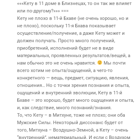
«««Кету в 11 доме в Близнецах, то он так же влияет
или по-другому?»»» ===
Кету не плохо в 11-й Бхаве (не очень хорошо, но и
не плохо), поскольку 11-я Бхава показывает
осуществление/получение, а даже Кету может и
должен получать. Просто много получений,
приобретений, исполнений будет не в виде
материальных, проявленных результатов/вещей, а
нам обычно это не очень нравится.
Мы почти
всего хотим не опыта/ощущений, а чего-то
конкретного — вещь, предмет, ситуацию, явления,
отношения… Но с точки зрения познания и опыта,
ощущений и внутренний эволюции, Кету в 11-й
Бхаве – это хорошо, будет много ощущения и опыта,
и, как следствие, много познаний/знания.
То, что Кету – в Митхуне, тоже не плохо; они оба
Мужские Силы. Некоторый диссонанс будет от
того, Митхуна – Воздушно-Земной, а Кету – очень
“внутренний”, нематериальный. И если с Воздухом