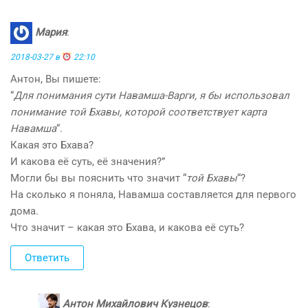
Мария
:
2018-03-27 в
22:10
Антон, Вы пишете:
“
Для понимания сути Навамша-Варги, я бы использовал
понимание той Бхавы, которой соответствует карта
Навамша
“.
Какая это Бхава?
И какова её суть, её значения?”
Могли бы вы пояснить что значит “
той Бхавы
“?
На сколько я поняла, Навамша составляется для первого
дома.
Что значит – какая это Бхава, и какова её суть?
Ответить
Антон Михайлович Кузнецов
: