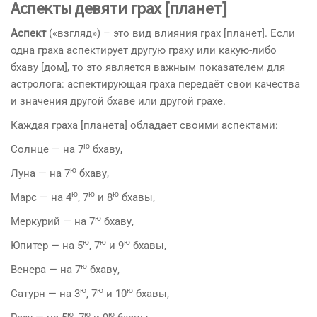
Аспекты девяти грах [планет]
Аспект
(«взгляд») – это вид влияния грах [планет]. Если
одна граха аспектирует другую граху или какую-либо
бхаву [дом], то это является важным показателем для
астролога: аспектирующая граха передаёт свои качества
и значения другой бхаве или дру­гой грахе.
Каждая граха [планета] обладает своими аспектами:
ю
Солнце — на 7
бхаву,
ю
Луна — на 7
бхаву,
ю
ю
ю
Марс — на 4
, 7
и 8
бхавы,
ю
Меркурий — на 7
бхаву,
ю
ю
ю
Юпитер — на 5
, 7
и 9
бхавы,
ю
Венера — на 7
бхаву,
ю
ю
ю
Сатурн — на 3
, 7
и 10
бхавы,
ю
ю
ю