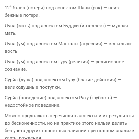
я
12
бхава (потери) под аспектом Шани (рок) — неиз­
бежные потери.
Луна (мать) под аспектом Буддхи (интеллект) — мудрая
мать.
Луна (ум) под аспектом Мангалы (агрессия) — вспыльчи­
вость.
Луна (ум) под аспектом Гуру (религия) — религи­озное
сознание.
Сурйа (душа) под аспектом Гуру (благие действия) —
великодушные поступки.
Сурйа (поведение) под аспектом Раху (грубость) —
недостойное поведение.
Можно продолжать перечислять аспекты и их результаты
до бесконечности, но на практике этого нельзя делать
без учёта других планетных влияний при пол­ном анализе
карты рождения.