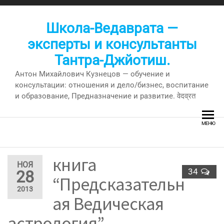
Перейти
к
Школа-Ведаврата —
содержимому
эксперты и консультанты
Тантра-Джйотиш.
Антон Михайлович Кузнецов — обучение и
консультации: отношения и дело/бизнес, воспитание
и образование, Предназначение и развитие. वेदव्रत
МЕНЮ
книга
НОЯ
34
28
“Предсказательн
2013
ая Ведическая
астрология” —