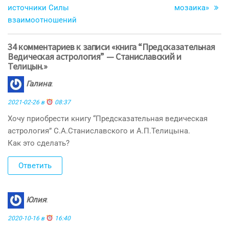
по
источники Силы
мозаика»
записям
взаимоотношений
34 комментариев к записи «книга “Предсказательная
Ведическая астрология” — Станиславский и
Телицын.»
Галина
:
2021-02-26 в
08:37
Хочу приобрести книгу “Предсказательная ведическая
астрология” С.А.Станиславского и А.П.Телицына.
Как это сделать?
Ответить
Юлия
:
2020-10-16 в
16:40