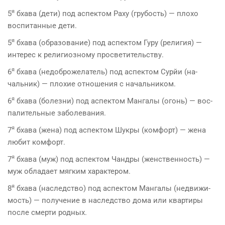
я
5
бхава (дети) под аспектом Раху (грубость) — плохо
воспитанные дети.
я
5
бхава (образование) под аспектом Гуру (рели­гия) —
интерес к религиозному просветительству.
я
6
бхава (недоброжелатель) под аспектом Сурйи (на­
чальник) — плохие отношения с начальником.
я
6
бхава (болезни) под аспектом Мангалы (огонь) — вос­
палительные заболевания.
я
7
бхава (жена) под аспектом Шукры (комфорт) — жена
любит комфорт.
я
7
бхава (муж) под аспектом Чандры (женственность) —
муж обладает мягким характером.
я
8
бхава (наследство) под аспектом Мангалы (недвижи­
мость) — получение в наследство дома или квартиры
после смерти родных.