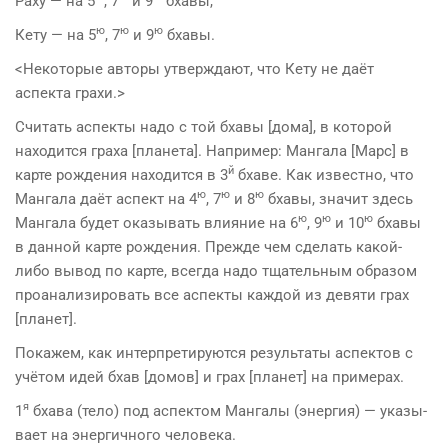
Раху — на 5
, 7
и 9
бхавы,
ю
ю
ю
Кету — на 5
, 7
и 9
бхавы.
<Некоторые авторы утверждают, что Кету не даёт
аспекта грахи.>
Считать аспекты надо с той бхавы [дома], в которой
находится граха [планета]. Например: Мангала [Марс] в
й
карте рождения находится в 3
бхаве. Как известно, что
ю
ю
ю
Мангала даёт аспект на 4
, 7
и 8
бхавы, значит здесь
ю
ю
ю
Мангала будет оказывать влияние на 6
, 9
и 10
бхавы
в данной карте рождения. Прежде чем сделать какой-
либо вывод по карте, всегда надо тщательным образом
проанализировать все аспекты каждой из девяти грах
[планет].
Покажем, как интерпретируются результаты аспектов с
учётом идей бхав [домов] и грах [планет] на примерах.
я
1
бхава (тело) под аспектом Мангалы (энергия) — указы­
вает на энергичного человека.