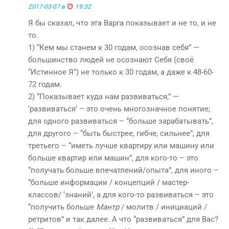
2017-03-07 в
19:32
Я бы сказал, что эта Варга показывает и не то, и не
то.
1) “Кем мы станем к 30 годам, осознав себя” —
большинство людей не осознают Себя (своё
“Истинное Я”) не только к 30 годам, а даже к 48-60-
72 годам.
2) “Показывает куда нам развиваться,” —
‘развиваться’ – это очень многозначное понятие;
для одного развиваться – “больше зарабатывать”,
для другого – “быть быстрее, гибче, сильнее”, для
третьего – “иметь лучше квартиру или машину или
больше квартир или машин”, для кого-то – это
“получать больше впечатлений/опыта”, для иного –
“больше информации / концепций / мастер-
классов/ ‘знаний’, а для кого-то развиваться – это
“получить больше
Мантр
/ молитв / инициаций /
ретритов” и так далее. А что “развиваться” для Вас?