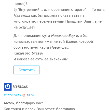
новое)?
5) “Внутренний … для осознания старого” == То есть
Навамша
как бы должна показывать на
многократно переживаемый Прошлый Опыт, а не
на Будущее?
Для понимания
сути
Навамша-Варги
, я бы
использовал понимание той
Бхавы
, которой
соответствует карта
Навамша
…
Какая это
Бхава
?
И какова её суть, её значения?
Ответить
Наталья
:
2017-01-21 в
19:50
Антон, благодарю Вас!
Как точен и верен Ваш ответ, благодарю.