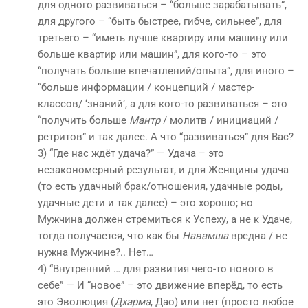
для одного развиваться – “больше зарабатывать”,
для другого – “быть быстрее, гибче, сильнее”, для
третьего – “иметь лучше квартиру или машину или
больше квартир или машин”, для кого-то – это
“получать больше впечатлений/опыта”, для иного –
“больше информации / концепций / мастер-
классов/ ‘знаний’, а для кого-то развиваться – это
“получить больше
Мантр
/ молитв / инициаций /
ретритов” и так далее. А что “развиваться” для Вас?
3) “Где нас ждёт удача?” — Удача – это
незакономерный результат, и для Женщины удача
(то есть удачный брак/отношения, удачные роды,
удачные дети и так далее) – это хорошо; но
Мужчина должен стремиться к Успеху, а не к Удаче,
тогда получается, что как бы
Навамша
вредна / не
нужна Мужчине?.. Нет…
4) “Внутренний … для развития чего-то нового в
себе” — И “новое” – это движение вперёд, то есть
это Эволюция (
Дхарма
, Дао) или нет (просто любое