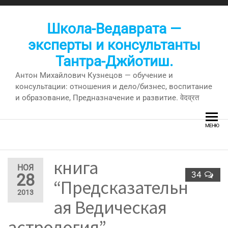
Перейти
к
Школа-Ведаврата —
содержимому
эксперты и консультанты
Тантра-Джйотиш.
Антон Михайлович Кузнецов — обучение и
консультации: отношения и дело/бизнес, воспитание
и образование, Предназначение и развитие. वेदव्रत
МЕНЮ
книга
НОЯ
34
28
“Предсказательн
2013
ая Ведическая
астрология” —