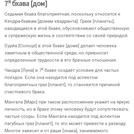
я
7
бхава [дом]
Седьмая бхава благоприятная, поскольку относится к
Кендра-бхавам [домам квадранта]. Грахи [планеты],
находящиеся в этой бхаве, обусловливают обще­ственную
и супружескую жизнь в соответствии со своей природой.
Сyрйа [Солнце] в этой бхаве [доме] делает человека
заметным в общественной среде, но привносит
определенные трудности в его брачные отношения.
й
Чандра [Луна] в 7
бхаве создаёт условия для частых
поездок. Если она находится под аспектом
благоприятных грах [планет], то становится причиной
счастливого брака.
Мангала [Марс] при таком расположении укажет на яркую
лич­ность, но в браке этому человеку будут сопутствовать
час­тые ссоры. Если Мангала находится под аспектом
пагубных грах [планет], то это может привести к разводу.
Многое зависит и от раши [знака], занимаемого