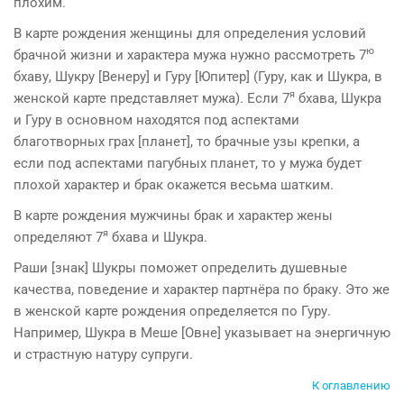
плохим.
В карте рождения женщины для определения условий
ю
брачной жизни и характера мужа нужно рас­смотреть 7
бхаву, Шукру [Венеру] и Гуру [Юпитер] (Гуру, как и Шукра, в
я
женской карте представляет мужа). Если 7
бхава, Шукра
и Гуру в основном находятся под аспектами
благотворных грах [планет], то брачные узы крепки, а
если под аспектами пагубных планет, то у мужа будет
плохой характер и брак окажется весьма шатким.
В карте рождения мужчины брак и характер жены
я
определяют 7
бхава и Шукра.
Раши [знак] Шукры поможет определить душевные
качества, поведение и характер партнёра по браку. Это же
в женской карте рождения определяется по Гуру.
Например, Шукра в Меше [Овне] указывает на энергичную
и страстную натуру супруги.
К оглавлению