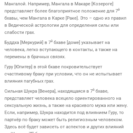
Мангалой. Напри­мер, Мангала в Макаре [Козероге]
й
представляет более благоприятное положение для 7
бхавы, чем Мангала в Карке [Раке]. Это – одно из правил
в Ведической астрологии для определения силы или
слабости грах.
й
Буддха [Меркурий] в 7
бхаве [доме] указывает на
человека, легко вступающего в контакты, а также на
перемены в брачных связях.
Гуру [Юпитер] в этой бхаве покровительствует
счастливому браку при условии, что он не испытывает
влияния пагубных грах.
й
Сильная Шукра [Венера], находящаяся в 7
бхаве,
представля­ет человека всецело ориентированного на
сексуальную жизнь, а также на красивого мужа или жену.
Если, напри­мер, Шукра находится под влиянием Гуру, то
партнёр по браку может быть религиозным человеком.
Здесь всё будет зависеть от аспектов и других влияний
ю