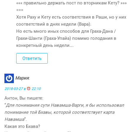
««« правильно держать пост по вторникам Кету? »»»
===
Хотя Раху и Кету есть соответствия в Раши, но у них
соответствий в днях недели (Вара).
Но есть много иных способов для Граха-Дана /
Грахи-Шанти (Граха-Упайа) помимо голодания в
конкретный день недели….
Ответить
Мария
:
2018-03-27 в
22:10
Антон, Вы пишете:
“
Для понимания сути Навамша-Варги, я бы использовал
понимание той Бхавы, которой соответствует карта
Навамша
“.
Какая это Бхава?