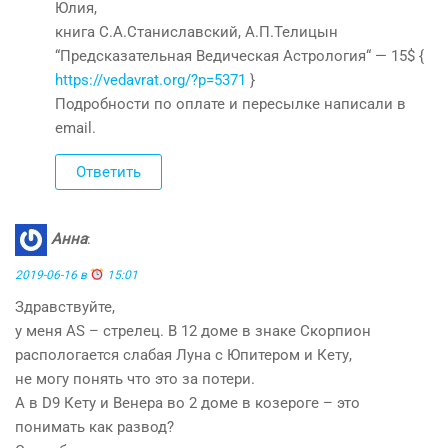
Юлия,
книга С.А.Станиславский, А.П.Телицын
“Предсказательная Ведическая Астрология“ — 15$ {
https://vedavrat.org/?p=5371
}
Подробности по оплате и пересылке написали в
email.
Ответить
Анна
:
2019-06-16 в
15:01
Здравствуйте,
у меня АS – стрелец. В 12 доме в знаке Скорпион
распологается слабая Луна с Юпитером и Кету,
не могу понять что это за потери.
А в D9 Кету и Венера во 2 доме в козероге – это
понимать как развод?