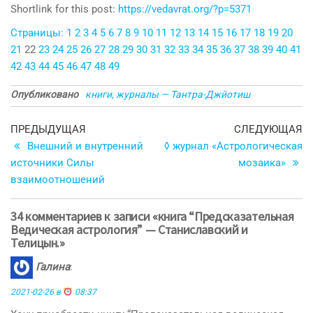
Shortlink for this post:
https://vedavrat.org/?p=5371
Страницы:
1
2
3
4
5
6
7
8
9
10
11
12
13
14
15
16
17
18
19
20
21
22
23
24
25
26
27
28
29
30
31
32
33
34
35
36
37
38
39
40
41
42
43
44
45
46
47
48
49
Опубликовано
книги, журналы — Тантра-Джйотиш
Навигация
Предыдущая
С
ПРЕДЫДУЩАЯ
СЛЕДУЮЩАЯ
запись
з
Внешний и внутренний
◊ журнал «Астрологическая
по
источники Силы
мозаика»
записям
взаимоотношений
34 комментариев к записи «книга “Предсказательная
Ведическая астрология” — Станиславский и
Телицын.»
Галина
:
2021-02-26 в
08:37