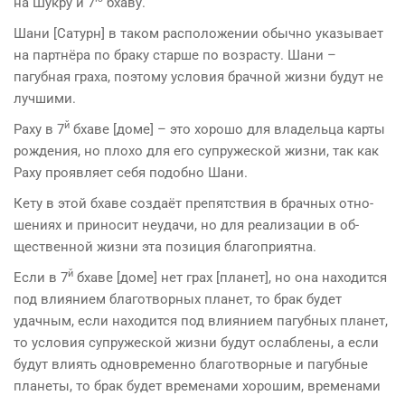
на Шукру и 7
бхаву.
Шани [Сатурн] в таком расположении обычно указывает
на партнёра по браку старше по возрасту. Шани –
пагубная граха, поэтому условия брачной жизни будут не
лучшими.
й
Раху в 7
бхаве [доме] – это хорошо для владельца карты
рождения, но плохо для его супружеской жизни, так как
Раху проявляет себя подобно Шани.
Кету в этой бхаве создаёт препятствия в брачных отно­
шениях и приносит неудачи, но для реализации в об­
щественной жизни эта позиция благоприятна.
й
Если в 7
бхаве [доме] нет грах [планет], но она находится
под вли­янием благотворных планет, то брак будет
удачным, если находится под влиянием пагубных планет,
то ус­ловия супружеской жизни будут ослаблены, а если
будут влиять одновременно благотворные и пагубные
планеты, то брак будет временами хорошим, вре­менами