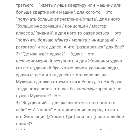
третьего – “иметь лучше квартиру или машину или
больше квартир или машин”, для кого-то – это
“получать больше впечатлений/опыта”, для иного –
“больше информации / концепций / мастер-
классов/ ‘знаний’, а для кого-то развиваться – это
“получить больше
Мантр
/ молитв / инициаций /
ретритов” и так далее. А что “развиваться” для Вас?
3) “Где нас ждёт удача?” — Удача – это
незакономерный результат, и для Женщины удача
(то есть удачный брак/отношения, удачные роды,
удачные дети и так далее) – это хорошо; но
Мужчина должен стремиться к Успеху, а не к Удаче,
тогда получается, что как бы
Навамша
вредна / не
нужна Мужчине?.. Нет…
4) “Внутренний … для развития чего-то нового в
себе” — И “новое” – это движение вперёд, то есть
это Эволюция (
Дхарма
, Дао) или нет (просто любое
новое)?