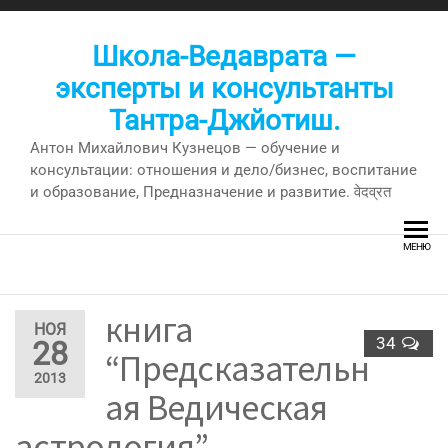
Перейти
к
Школа-Ведаврата —
содержимому
эксперты и консультанты
Тантра-Джйотиш.
Антон Михайлович Кузнецов — обучение и
консультации: отношения и дело/бизнес, воспитание
и образование, Предназначение и развитие. वेदव्रत
МЕНЮ
книга
НОЯ
34
28
“Предсказательн
2013
ая Ведическая
астрология” —