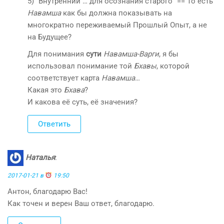
5) “Внутренний … для осознания старого” == То есть
Навамша
как бы должна показывать на
многократно переживаемый Прошлый Опыт, а не
на Будущее?
Для понимания
сути
Навамша-Варги
, я бы
использовал понимание той
Бхавы
, которой
соответствует карта
Навамша
…
Какая это
Бхава
?
И какова её суть, её значения?
Ответить
Наталья
:
2017-01-21 в
19:50
Антон, благодарю Вас!
Как точен и верен Ваш ответ, благодарю.