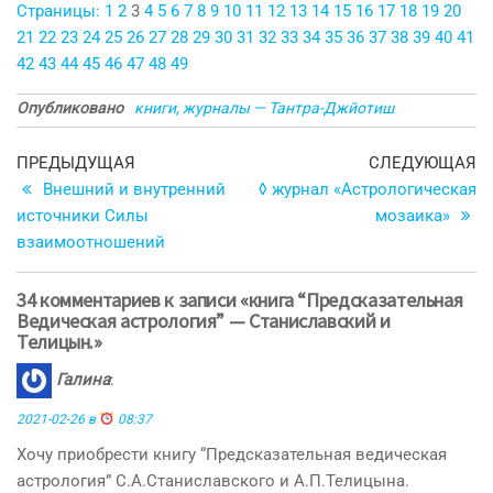
Страницы:
1
2
3
4
5
6
7
8
9
10
11
12
13
14
15
16
17
18
19
20
21
22
23
24
25
26
27
28
29
30
31
32
33
34
35
36
37
38
39
40
41
42
43
44
45
46
47
48
49
Опубликовано
книги, журналы — Тантра-Джйотиш
Навигация
Предыдущая
С
ПРЕДЫДУЩАЯ
СЛЕДУЮЩАЯ
запись
з
Внешний и внутренний
◊ журнал «Астрологическая
по
источники Силы
мозаика»
записям
взаимоотношений
34 комментариев к записи «книга “Предсказательная
Ведическая астрология” — Станиславский и
Телицын.»
Галина
:
2021-02-26 в
08:37
Хочу приобрести книгу “Предсказательная ведическая
астрология” С.А.Станиславского и А.П.Телицына.