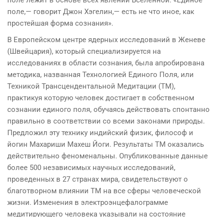
поле,— говорит Джон Хэгелин,— есть не что иное, как
простей­шая форма сознания».
В Европейском центре ядерных исследований в Женеве
(Швейцария), который специализируется на
исследовани­ях в области сознания, была апробирована
методика, на­званная Технологией Единого Поля, или
Техникой Транс­цендентальной Медитации (ТМ),
практикуя которую человек достигает в собственном
сознании единого поля, обучаясь действовать спонтанно
правильно в соответствии со всеми законами природы.
Предложил эту технику ин­дийский физик, философ и
йогин Махариши Махеш Йоги. Результаты ТМ оказались
действительно феноменальны. Опубликованные данные
более 500 независимых научных исследований,
проведенных в 27 странах мира, свидетель­ствуют о
благотворном влиянии ТМ на все сферы челове­ческой
жизни. Изменения в электроэнцефалограмме
медитирующего человека указывали на состояние