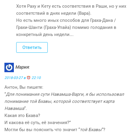
Хотя Раху и Кету есть соответствия в Раши, но у них
соответствий в днях недели (Вара).
Но есть много иных способов для Граха-Дана /
Грахи-Шанти (Граха-Упайа) помимо голодания в
конкретный день недели….
Ответить
Мария
:
2018-03-27 в
22:10
Антон, Вы пишете:
“
Для понимания сути Навамша-Варги, я бы использовал
понимание той Бхавы, которой соответствует карта
Навамша
“.
Какая это Бхава?
И какова её суть, её значения?”
Могли бы вы пояснить что значит “
той Бхавы
“?