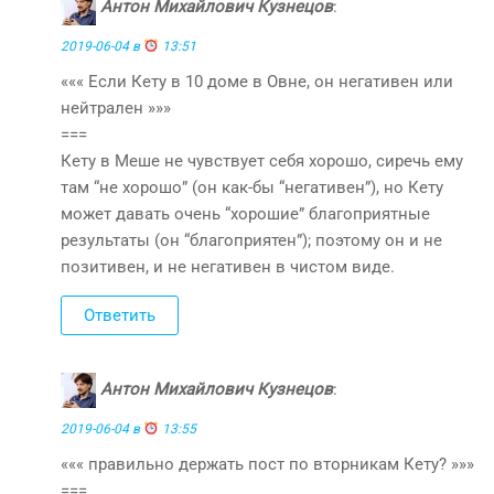
Антон Михайлович Кузнецов
:
2019-06-04 в
13:51
««« Если Кету в 10 доме в Овне, он негативен или
нейтрален »»»
===
Кету в Меше не чувствует себя хорошо, сиречь ему
там “не хорошо” (он как-бы “негативен”), но Кету
может давать очень “хорошие” благоприятные
результаты (он “благоприятен”); поэтому он и не
позитивен, и не негативен в чистом виде.
Ответить
Антон Михайлович Кузнецов
:
2019-06-04 в
13:55
««« правильно держать пост по вторникам Кету? »»»
===