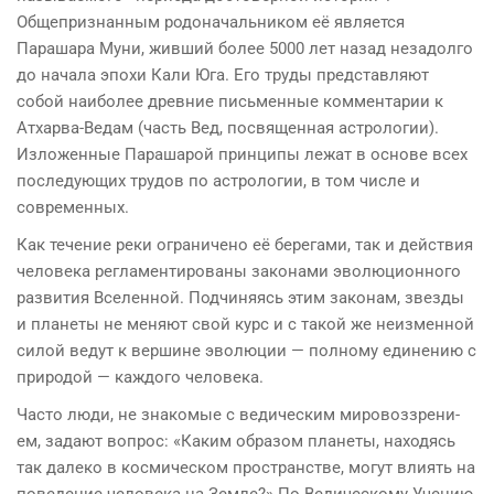
Общепризнанным родоначальником её является
Парашара Муни, живший более 5000 лет назад незадолго
до начала эпохи Кали Юга. Его труды представляют
собой наиболее древние письмен­ные комментарии к
Атхарва-Ведам (часть Вед, посвящен­ная астрологии).
Изложенные Парашарой принципы лежат в основе всех
последующих трудов по астрологии, в том числе и
современных.
Как течение реки ограничено её берегами, так и дей­ствия
человека регламентированы законами эволюционного
развития Вселенной. Подчиняясь этим законам, звезды
и планеты не меняют свой курс и с такой же неизменной
силой ведут к вершине эволюции — полному единению с
природой — каждого человека.
Часто люди, не знакомые с ведическим мировоззрени­
ем, задают вопрос: «Каким образом планеты, находясь
так далеко в космическом пространстве, могут влиять на
поведение человека на Земле?» По Ведическому Учению