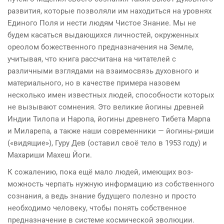
развития, которые позволяли им находиться на уровнях
Единого Поля и нести людям Чистое Знание. Мы не
будем касаться выдающихся личностей, окруженных
ореолом божественного предназначения на Земле,
учитывая, что книга рассчитана на читателей с
различными взглядами на взаимосвязь духовного и
материального, но в качестве при­мера назовем
несколько имен известных людей, способно­сти которых
не вызывают сомнения. Это великие йогины древней
Индии Тилопа и Наропа, йогины древнего Тибе­та Марпа
и Миларепа, а также наши современники — йогины-риши
(«видящие»), Гуру Дев (оставил своё тело в 1953 году) и
Махариши Махеш Йоги.
К сожалению, пока ещё мало людей, имеющих воз­
можность черпать нужную информацию из собственно­го
сознания, а ведь знание будущего полезно и просто
необходимо человеку, чтобы понять собственное
предназ­начение в системе космической эволюции.