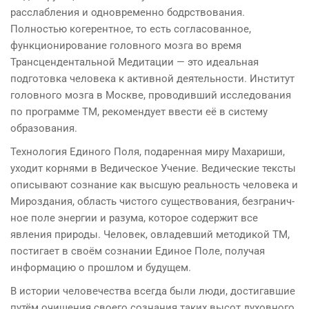
расслабления и одновременно бодрствования.
Полностью когерентное, то есть согласованное,
функционирование головного мозга во время
Трансцендентальной Медитации — это идеальная
подготовка человека к активной деятельности. Институт
головного мозга в Москве, проводивший исследования
по программе ТМ, рекомендует ввести её в систему
образования.
Технология Единого Поля, подаренная миру Махари­ши,
уходит корнями в Ведическое Учение. Ведические тек­сты
описывают сознание как высшую реальность человека и
Мироздания, область чистого существования, безгранич­
ное поле энергии и разума, которое содержит все
явления природы. Человек, овладевший методикой ТМ,
постигает в своём сознании Единое Поле, получая
информацию о прошлом и будущем.
В истории человечества всегда были люди, достигавшие
путём очищения своего сознания таких высот духовного