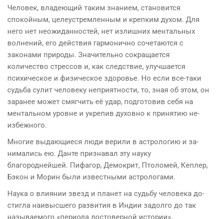
Человек, вла­деющий таким знанием, становится
спокойным, целеуст­ремленным и крепким духом. Для
него нет неожидан­ностей, нет излишних ментальных
волнений, его действия гармонично сочетаются с
законами природы. Значитель­но сокращается
количество стрессов и, как следствие, улучшается
психическое и физическое здоровье. Но если все-таки
судьба сулит человеку неприятности, то, зная об этом, он
заранее может смягчить её удар, подготовив себя на
ментальном уровне и укрепив духовно к принятию не­
избежного.
Многие выдающиеся люди верили в астрологию и за­
нимались ею. Данте признавал эту науку
благороднейшей. Пифагор, Демокрит, Птоломей, Кеплер,
Бэкон и Морин были известными астрологами.
Наука о влиянии звезд и планет на судьбу человека до­
стигла наивысшего развития в Индии задолго до так
назы­ваемого «периода достоверной истории».