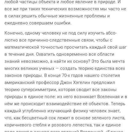
любой частицы объекта и любое явление в природе. И
все же при таких технических воз­можностях мы часто не
в силах решить обычные жизнен­ные проблемы и
ежедневно совершаем ошибки.
Конечно, одному человеку не под силу изучить абсо­
лютно все причинно-следственные связи, чтобы с
математической точностью просчитать каждый свой шаг
в течение дня. Охватить одновременно все области
знаний невозможно, а найти их основу? Это была мечта
многих великих ученых — создать теорию единства всех
законов природы. В конце 70-х годов нашего столетия
американ­ский профессор Джон Хэгелин предложил
теорию су­персимметрии, которая сводит все законы
природы в еди­ное поле: из него возникает Вселенная и в
нём же происходит взаимодействие её объектов. Теперь
каждый углубленно изучающий физику человек знает,
что, как бесцветный сок лежит в основе зеленого листа,
корич­невого стебля и розового лепестка, так и единое
поле лежит в основе всех явлений Вселенной. «Единое