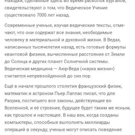
Находки, сделанные здесь во время раскопок курганов,
свидетельствуют о том, что Ведическое Учение
существовало 7000 лет назад.
Современные ученые, изучая ведические тексты, отме­
чают, что они содержат все знания, необходимые
человеку в материальной и духовной жизни. В Ведах,
написанных тысячелетия назад, есть готовые формулы
квантовой физики, вычисленные расстояния от Земли
до Солнца и других планет Солнечной системы.
Ведическая медици­на — Аюр-Веда («наука жизни»)
считается непревзой­денной до сих пор.
Ещё в начале прошлого столетия французский физик,
математик и астроном Пьер Лаплас писал, что для
Разума, постигшего все законы, действующие во
Вселенной, и её строение, будущее будет таким же ясным,
как прошлое и настоящее. В наш век, когда созданы
компьютеры, спо­собные выполнять миллиарды
операций в секунду, ученые могут описать поведение