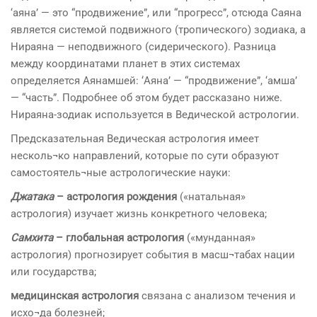
‘аяна’ — это “продвижение”, или “прогресс”, отсюда Саяна
является системой подвижного (тропического) зодиака, а
Нираяна — неподвижного (сидерического). Разница
между координатами планет в этих системах
определяется Аянамшей: ‘Аяна’ — “продвижение”, ‘амша’
— “часть”. Подробнее об этом будет рас­сказано ниже.
Нираяна-зодиак используется в Ведической астрологии.
Предсказательная Ведическая астрология имеет
несколь¬ко направлений, которые по сути образуют
самостоятель¬ные астрологические науки:
Джатака
– астрология рождения
(«натальная»
астрология) изучает жизнь конкретного человека;
Самхита
– глобальная астрология
(«мунданная»
астрология) прогнозирует события в масш¬табах нации
или государства;
медицинская астрология
связана с анализом течения и
исхо¬да болезней;