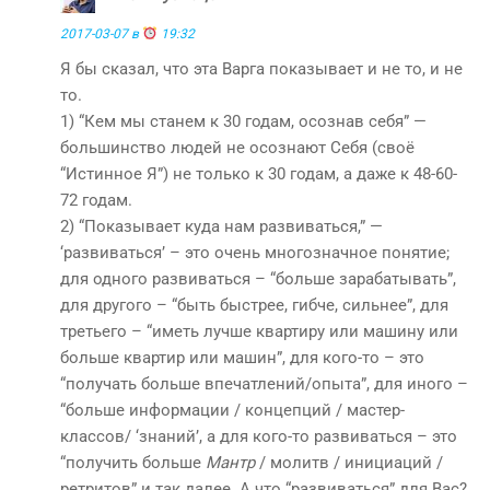
2017-03-07 в
19:32
Я бы сказал, что эта Варга показывает и не то, и не
то.
1) “Кем мы станем к 30 годам, осознав себя” —
большинство людей не осознают Себя (своё
“Истинное Я”) не только к 30 годам, а даже к 48-60-
72 годам.
2) “Показывает куда нам развиваться,” —
‘развиваться’ – это очень многозначное понятие;
для одного развиваться – “больше зарабатывать”,
для другого – “быть быстрее, гибче, сильнее”, для
третьего – “иметь лучше квартиру или машину или
больше квартир или машин”, для кого-то – это
“получать больше впечатлений/опыта”, для иного –
“больше информации / концепций / мастер-
классов/ ‘знаний’, а для кого-то развиваться – это
“получить больше
Мантр
/ молитв / инициаций /
ретритов” и так далее. А что “развиваться” для Вас?