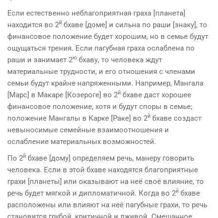
Если естественно неблагоприятная граха [планета]
й
находится во 2
бхаве [доме] и сильна по раши [знаку], то
финансовое положе­ние будет хорошим, но в семье будут
ощущаться трения. Если пагубная граха ослаблена по
ю
раши и занимает 2
бхаву, то человека ждут
материальные трудности, и его отношения с членами
семьи будут крайне напряжен­ными. Например, Мангала
й
[Марс] в Макаре [Козероге] во 2
бхаве даст хоро­шее
финансовое положение, хотя и будут споры в семье;
й
положение Мангалы в Карке [Раке] во 2
бхаве создаст
невыноси­мые семейные взаимоотношения и
ослабление материаль­ных возможностей.
й
По 2
бхаве [дому] определяем речь, манеру говорить
человека. Если в этой бхаве находятся благоприятные
грахи [планеты] или оказывают на неё своё влияние, то
й
речь будет мягкой и дипломатичной. Когда во 2
бхаве
расположены или влияют на неё пагубные грахи, то речь
становится гру­бой, критичной и лживой. Смешанное