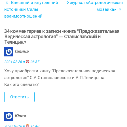
запись
з
Внешний и внутренний
◊ журнал «Астрологическая
по
источники Силы
мозаика»
записям
взаимоотношений
34 комментариев к записи «книга “Предсказательная
Ведическая астрология” — Станиславский и
Телицын.»
Галина
:
2021-02-26 в
08:37
Хочу приобрести книгу “Предсказательная ведическая
астрология” С.А.Станиславского и А.П.Телицына.
Как это сделать?
Ответить
Юлия
:
2020-10-16 в
16:40