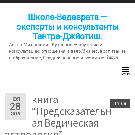
Перейти
к
Школа-Ведаврата —
содержимому
эксперты и консультанты
Тантра-Джйотиш.
Антон Михайлович Кузнецов — обучение и
консультации: отношения и дело/бизнес, воспитание
и образование, Предназначение и развитие. वेदव्रत
МЕНЮ
книга
НОЯ
34
28
“Предсказательн
2013
ая Ведическая
астрология” —