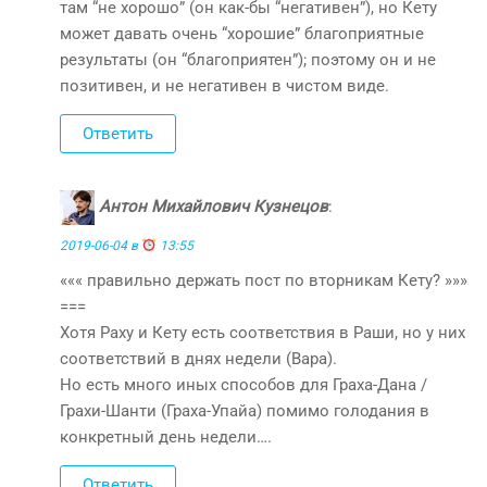
там “не хорошо” (он как-бы “негативен”), но Кету
может давать очень “хорошие” благоприятные
результаты (он “благоприятен”); поэтому он и не
позитивен, и не негативен в чистом виде.
Ответить
Антон Михайлович Кузнецов
:
2019-06-04 в
13:55
««« правильно держать пост по вторникам Кету? »»»
===
Хотя Раху и Кету есть соответствия в Раши, но у них
соответствий в днях недели (Вара).
Но есть много иных способов для Граха-Дана /
Грахи-Шанти (Граха-Упайа) помимо голодания в
конкретный день недели….
Ответить