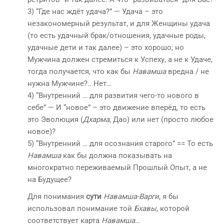
3) “Где нас ждёт удача?” — Удача – это
незакономерный результат, и для Женщины удача
(то есть удачный брак/отношения, удачные роды,
удачные дети и так далее) – это хорошо; но
Мужчина должен стремиться к Успеху, а не к Удаче,
тогда получается, что как бы
Навамша
вредна / не
нужна Мужчине?.. Нет…
4) “Внутренний … для развития чего-то нового в
себе” — И “новое” – это движение вперёд, то есть
это Эволюция (
Дхарма
, Дао) или нет (просто любое
новое)?
5) “Внутренний … для осознания старого” == То есть
Навамша
как бы должна показывать на
многократно переживаемый Прошлый Опыт, а не
на Будущее?
Для понимания
сути
Навамша-Варги
, я бы
использовал понимание той
Бхавы
, которой
соответствует карта
Навамша
…