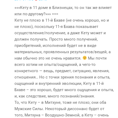
«««Кету в 11 доме в Близнецах, то он так же влияет
или по-другому?»»» ===
Кету не плохо в 11-й Бхаве (не очень хорошо, но и
не плохо), поскольку 11-я Бхава показывает
осуществление/получение, а даже Кету может и
должен получать. Просто много получений,
приобретений, исполнений будет не в виде
материальных, проявленных результатов/вещей, а
нам обычно это не очень нравится.
Мы почти
всего хотим не опыта/ощущений, а чего-то
конкретного — вещь, предмет, ситуацию, явления,
отношения… Но с точки зрения познания и опыта,
ощущений и внутренний эволюции, Кету в 11-й
Бхаве – это хорошо, будет много ощущения и опыта,
и, как следствие, много познаний/знания.
То, что Кету – в Митхуне, тоже не плохо; они оба
Мужские Силы. Некоторый диссонанс будет от
того, Митхуна – Воздушно-Земной, а Кету – очень