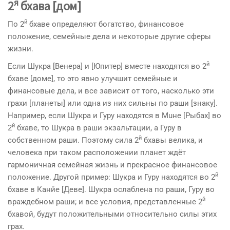
я
2
бхава [дом]
й
По 2
бхаве определяют богатство, финансовое
положение, семейные дела и некоторые другие сферы
жизни.
й
Если Шукра [Венера] и [Юпитер] вместе находятся во 2
бхаве [доме], то это явно улучшит семейные и
финансовые дела, и все зависит от того, насколько эти
грахи [планеты] или одна из них сильны по раши [знаку].
Например, если Шукра и Гуру находятся в Мuне [Рыбах] во
й
2
бхаве, то Шукра в раши экзальтации, а Гуру в
й
собственном раши. Поэтому сила 2
бхавы велика, и
человека при таком расположении планет ждёт
гармонич­ная семейная жизнь и прекрасное финансовое
й
положение. Другой пример: Шукра и Гуру находятся во 2
бхаве в Канйе [Деве]. Шукра ослаблена по раши, Гуру во
й
враждебном раши; и все условия, представленные 2
бхавой, будут положительными относительно силы этих
грах.