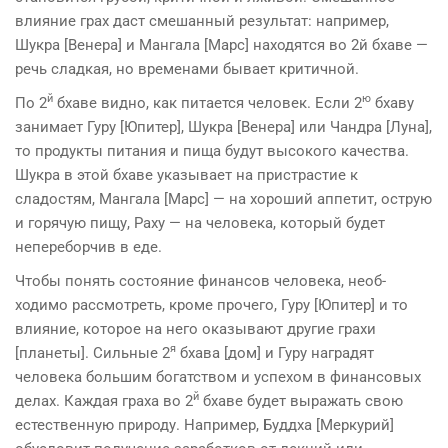
влияние грах даст смешанный результат: например,
Шукра [Венера] и Мангала [Марс] находят­ся во 2й бхаве —
речь сладкая, но временами бывает кри­тичной.
й
ю
По 2
бхаве видно, как питается человек. Если 2
бхаву
занимает Гуру [Юпитер], Шукра [Венера] или Чандра [Луна],
то продукты пита­ния и пища будут высокого качества.
Шукра в этой бхаве указывает на пристрастие к
сладостям, Мангала [Марс] — на хоро­ший аппетит, острую
и горячую пищу, Раху — на человека, который будет
непереборчив в еде.
Чтобы понять состояние финансов человека, необ­
ходимо рассмотреть, кроме прочего, Гуру [Юпитер] и то
влияние, которое на него оказывают другие грахи
я
[планеты]. Сильные 2
бхава [дом] и Гуру на­градят
человека большим богатством и успехом в финансо­вых
й
делах. Каждая граха во 2
бхаве будет выражать свою
естественную природу. Например, Буддха [Меркурий]