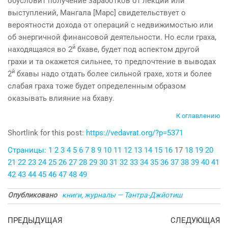
обусловит получение заработков от лекций или
выступле­ний, Мангала [Марс] свидетельствует о
вероятности дохода от операций с недвижимостью или
об энергичной финансовой деятельности. Но если граха,
й
находящаяся во 2
бхаве, будет под аспектом другой
грахи и та окажется сильнее, то предпочтение в выводах
й
2
бхавы надо отдать более сильной грахе, хотя и более
слабая граха тоже будет определенным образом
оказывать влияние на бхаву.
К оглавлению
Shortlink for this post:
https://vedavrat.org/?p=5371
Страницы:
1
2
3
4
5
6
7
8
9
10
11
12
13
14
15
16
17
18
19
20
21
22
23
24
25
26
27
28
29
30
31
32
33
34
35
36
37
38
39
40
41
42
43
44
45
46
47
48
49
Опубликовано
книги, журналы — Тантра-Джйотиш
Навигация
Предыдущая
С
ПРЕДЫДУЩАЯ
СЛЕДУЮЩАЯ