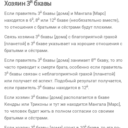
й
Хозяин 3
бхавы
й
Если правитель 3
бхавы [дома] и Мангала [Марс]
й
й
й
находятся в 6
, 8
или 12
бхаве (необязательно вместе),
то отношения с братьями и сёстрами будут плохими.
й
Связь хозяина 3
бхавы [дома] с благоприятной грахой
й
[планетой] в 3
бхаве указывает на хорошие отношения с
братья­ми и сёстрами.
й
ю
Если правитель 3
бхавы [дома] занимает 8
бхаву, то это
часто приводит к смерти брата, особенно если правитель
й
3
бхавы связан с неблагоприятной грахой [планетой]
или получает её аспект. Подобный результат получается,
й
й
если правитель 3
бхавы находится в 12
.
й
Если хозяин 3
бхавы [дома] располагается в бхаве
Кендры или Триконы и тут же находится Мангала [Марс],
то человек будет жить в полном согласии со своими
братьями и сёстрами.
й
й
Если хозяин 3
бхавы [дома] стоит в 10
бхаве, то эта по­