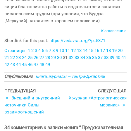
зиция благоприятна работы в издательстве и занятиях
писательским трудом (при условии, что Буддха
[Меркурий] находится в хорошем по­ложении).
К оглавлению
Shortlink for this post:
https://vedavrat.org/?p=5371
Страницы:
1
2
3
4
5
6
7
8
9
10
11
12
13
14
15
16
17
18
19
20
21
22
23
24
25
26
27
28
29
30
31
32
33
34
35
36
37
38
39
40
41
42
43
44
45
46
47
48
49
Опубликовано
книги, журналы — Тантра-Джйотиш
Навигация
Предыдущая
С
ПРЕДЫДУЩАЯ
СЛЕДУЮЩАЯ
запись
з
Внешний и внутренний
◊ журнал «Астрологическая
по
источники Силы
мозаика»
записям
взаимоотношений
34 комментариев к записи «книга “Предсказательная