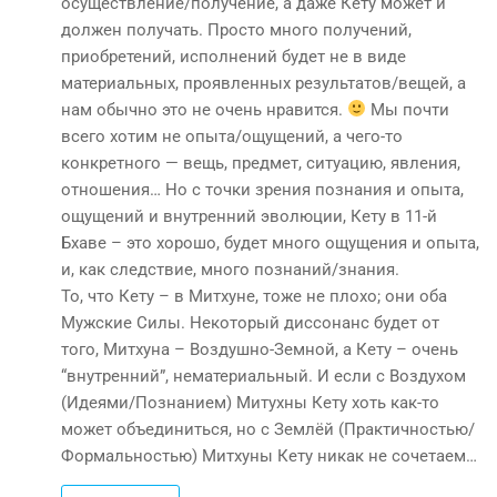
осуществление/получение, а даже Кету может и
должен получать. Просто много получений,
приобретений, исполнений будет не в виде
материальных, проявленных результатов/вещей, а
нам обычно это не очень нравится.
Мы почти
всего хотим не опыта/ощущений, а чего-то
конкретного — вещь, предмет, ситуацию, явления,
отношения… Но с точки зрения познания и опыта,
ощущений и внутренний эволюции, Кету в 11-й
Бхаве – это хорошо, будет много ощущения и опыта,
и, как следствие, много познаний/знания.
То, что Кету – в Митхуне, тоже не плохо; они оба
Мужские Силы. Некоторый диссонанс будет от
того, Митхуна – Воздушно-Земной, а Кету – очень
“внутренний”, нематериальный. И если с Воздухом
(Идеями/Познанием) Митухны Кету хоть как-то
может объединиться, но с Землёй (Практичностью/
Формальностью) Митхуны Кету никак не сочетаем…