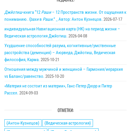
Джйотиш
-книга “12
Раши
– 12 Пространств жизни. От ощущения к
пониманию.
Грахи
в
Раши
.” _ Автор: Антон Кузнецов.
2026-07-17
индивидуальная Навигационная карта (НК) на период жизни –
Ведическая астрология Джйотиш.
2026-04-08
Ухудшение способностей разума, когнитивные/умственные
расстройства (деменция) – Аюрведа, Джйотиш, Ведическая
философия, Карма.
2025-10-21
Отношения между мужчиной и женщиной – Гармония/иерархия
vs Баланс/равенство.
2025-10-20
«Материя не состоит из материи», Ганс-Петер Дюрр и Питер
Рассел.
2024-09-03
ОТМЕТКИ:
{Антон-Кузнецов}
{Ведическая-астрология}