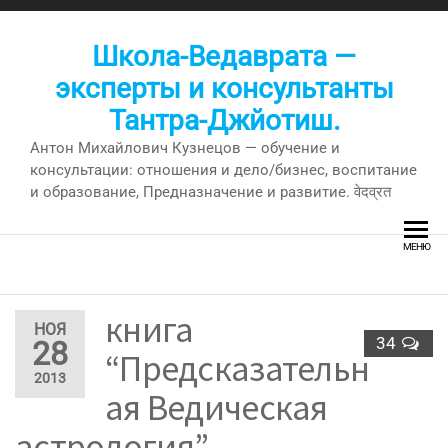
Перейти
к
Школа-Ведаврата —
содержимому
эксперты и консультанты
Тантра-Джйотиш.
Антон Михайлович Кузнецов — обучение и
консультации: отношения и дело/бизнес, воспитание
и образование, Предназначение и развитие. वेदव्रत
МЕНЮ
книга
НОЯ
34
28
“Предсказательн
2013
ая Ведическая
астрология” —