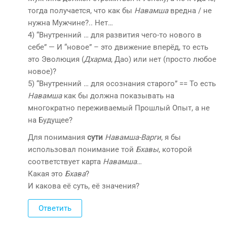
тогда получается, что как бы
Навамша
вредна / не
нужна Мужчине?.. Нет…
4) “Внутренний … для развития чего-то нового в
себе” — И “новое” – это движение вперёд, то есть
это Эволюция (
Дхарма
, Дао) или нет (просто любое
новое)?
5) “Внутренний … для осознания старого” == То есть
Навамша
как бы должна показывать на
многократно переживаемый Прошлый Опыт, а не
на Будущее?
Для понимания
сути
Навамша-Варги
, я бы
использовал понимание той
Бхавы
, которой
соответствует карта
Навамша
…
Какая это
Бхава
?
И какова её суть, её значения?
Ответить