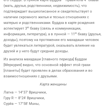
(мать, друзья, родственники, недвижимость), что
подтверждает вышеописанное и свидетельствует о
наличии скромного жилья и тесных отношениях с
матерью и родственниками. Буддха в карте рождения
ю
аспектирует 3
бхаву (связь и коммуникации,
ю
информация, литература), а в лунной — 11
бхаву (друзья,
доходы), поэтому на протяже­нии его махадаши человек
будет увлекаться литерату­рой, оказывать влияние на
друзей и у него будут средние доходы.
Из анализа махадаши [главного периода] Буддхи
[Меркурия] видно, что основной эффект этой грахи
[планеты] будет проявлен в делах образования и во
взаимоотношениях с друзьями.
Карта женщины
Лагна — 14°37′ Вришчики,
Гуру R — 8°24′ Вришчики,
Сyрйа — 17°58′ Мuны,