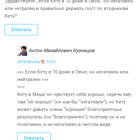
Здравствуйте , если Кету в 10 доме в Овне , он негативен
или нетрален,и правильно держать пост по вторникам
Кету?
Ответить
Антон Михайлович Кузнецов
:
2019-06-04 в
13:51
««« Если Кету в 10 доме в Овне, он негативен или
нейтрален »»»
===
Кету в Меше не чувствует себя хорошо, сиречь ему
там “не хорошо” (он как-бы “негативен”), но Кету
может давать очень “хорошие” благоприятные
результаты (он “благоприятен”); поэтому он и не
позитивен, и не негативен в чистом виде.
Ответить