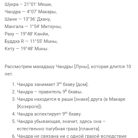
Шукра – 21°01′ Меши,
Чандра — 4°07′ Макары,
Шани — 13°36′ Дхану,
Мангала — 1°54′ Митхуны,
Раху — 19°48′ Канйи,
Буддха R — 11°55′ Мuны,
Кету — 19°48′ Мuны.
Рассмотрим махадашу Чандры [Луны], которая длится 10
лет.
ю
Чандра занимает 3
бхаву [дом].
й
Чандра – правитель 9
бхавы.
Чандра находится в раши [знаке] друга (в Макаре
[Козероге]).
ю
Чандра аспектирует 9
бхаву.
Чандра убывающая, значит, здесь она –
естественно пагубная граха [планета].
Чандра не связана ни с одной грахой вследствие