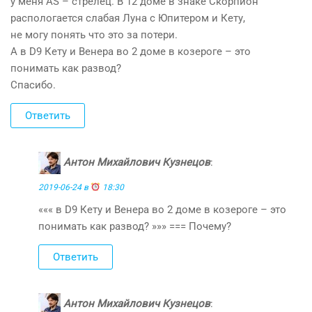
у меня АS – стрелец. В 12 доме в знаке Скорпион
распологается слабая Луна с Юпитером и Кету,
не могу понять что это за потери.
А в D9 Кету и Венера во 2 доме в козероге – это
понимать как развод?
Спасибо.
Ответить
Антон Михайлович Кузнецов
:
2019-06-24 в
18:30
««« в D9 Кету и Венера во 2 доме в козероге – это
понимать как развод? »»» === Почему?
Ответить
Антон Михайлович Кузнецов
: