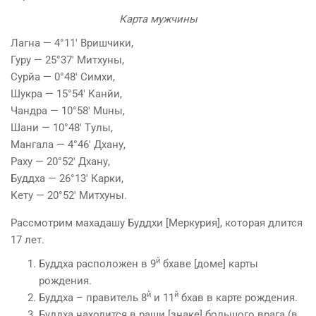
Карта мужчины
Лагна — 4°11′ Вришчики,
Гуру — 25°37′ Митхуны,
Сyрйа — 0°48′ Симхи,
Шукра — 15°54′ Канйи,
Чандра — 10°58′ Мuны,
Шани — 10°48′ Тyлы,
Мангала — 4°46′ Дхану,
Раху — 20°52′ Дхану,
Буддха — 26°13′ Карки,
Кету — 20°52′ Митхуны.
Рассмотрим махадашу Буддхи [Меркурия], которая длится
17 лет.
й
Буддха расположен в 9
бхаве [доме] карты
рождения.
й
й
Буддха – правитель 8
и 11
бхав в карте рождения.
Буддха находится в раши [знаке] большого врага (в