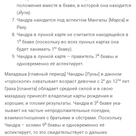
положения вместе в бхаве, в которой она находится
(
Йути
).
Чандра находится под аспектом Мангалы [Марса] и
Раху.
Чандра в лунной карте не считается находящейся в
й
1
бхаве (поскольку во всех лунных картах она
ю
будет занимать 1
бхаву).
й
Чандра в лунной карте – правитель 7
бхавы и
одновременно её аспектирует.
Махадаша [главный период] Чандры [Луны] в данном
х
ти
«гороскопе» охватывает возраст девочки с 2
до 12
лет.
Граха [планета] обладает средней силой и в свою
махадашу принесёт владелице карты рождения и
й
хорошие, и плохие результаты. Чандра в 3
бхаве ука­
зывает на частые непродолжительные поездки,
взаимоотношения с братьями и сёстрами. Поскольку
й
Чандра – хозяин 9
бхавы и одновременно её
аспектирует, то это свидетельствует о даль­них