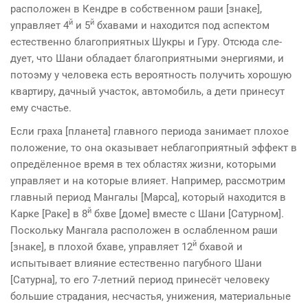
расположен в Кендре в собственном раши [знаке],
й
й
управляет 4
и 5
бхавами и находится под аспектом
естественно благоприятных Шукры и Гуру. Отсюда сле­
дует, что Шани обладает благоприятными энергиями, и
потоэму у человека есть вероятность получить хорошую
квартиру, дачный участок, автомобиль, а дети принесут
ему счастье.
Если граха [планета] главного периода занимает плохое
положение, то она оказывает неблагоприятный эффект в
опредёленное время в тех областях жизни, которыми
управляет и на которые влияет. Например, рассмотрим
главный период Мангалы [Мар­са], который находится в
й
Карке [Раке] в 8
бхве [доме] вместе с Шани [Сатурном].
Поскольку Мангала расположен в ослабленном раши
й
[знаке], в плохой бхаве, управляет 12
бхавой и
испытывает влияние естественно пагубного Шани
[Сатурна], то его 7-летний период принесёт человеку
большие страдания, несчастья, унижения, материальные