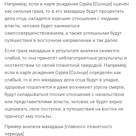
Например, если в карте рождения Сyрйа [Солнце] оценён
как сильная граха, то в его махадашу будут процветать
дела отца, на­ладятся хорошие отношения с людьми
власти, человек будет заниматься
самосовершенствовани­ем, а также успешными будут
путешествия в восточном направле­нии и так далее.
Если граха махадаши в результате анализа ока­жется
слабой, то она принесёт неблагоприятные результаты в
соответствии со своей планетной природой. Например,
если в карте рождения Сyрйа [Солнце] определён как
слабый, то в его махадашу дела отца будут в упадке,
здоровье пошатнется и даже возникнет угроза смерти,
будут склады­ваться плохие отношения с начальством
или представителя­ми власти, человек не будет верно
оценивать свои поступки, а путешествия на восток не
принесут ему пользы.
Пример анализа махадаши [главного планетного
периода].