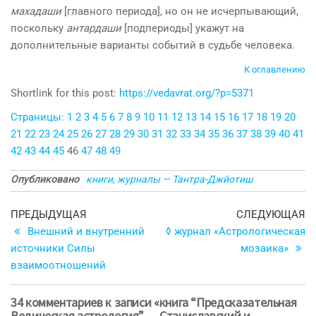
махадаши
[главного периода], но он не исчерпывающий,
поскольку
антардаши
[подпериоды] укажут на
дополнительные варианты событий в судьбе человека.
К оглавлению
Shortlink for this post:
https://vedavrat.org/?p=5371
Страницы:
1
2
3
4
5
6
7
8
9
10
11
12
13
14
15
16
17
18
19
20
21
22
23
24
25
26
27
28
29
30
31
32
33
34
35
36
37
38
39
40
41
42
43
44
45
46
47
48
49
Опубликовано
книги, журналы — Тантра-Джйотиш
Навигация
Предыдущая
С
ПРЕДЫДУЩАЯ
СЛЕДУЮЩАЯ
запись
з
Внешний и внутренний
◊ журнал «Астрологическая
по
источники Силы
мозаика»
записям
взаимоотношений
34 комментариев к записи «книга “Предсказательная
Ведическая астрология” — Станиславский и