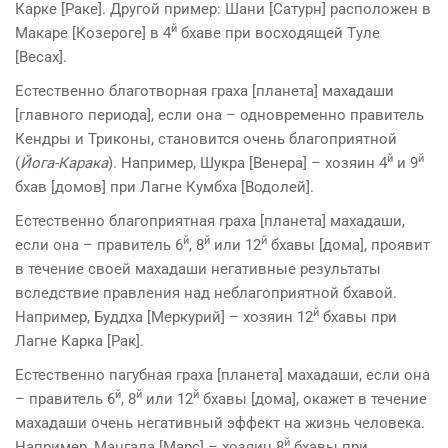
Карке [Раке]. Другой пример: Шани [Сатурн] расположен в
й
Макаре [Козероге] в 4
бхаве при восхо­дящей Тyле
[Весах].
Естественно благотворная граха [планета] махадаши
[главного периода], если она – одновременно правитель
Кендры и Триконы, становится очень благоприятной
й
й
(
Йога-Карака
). Например, Шукра [Венера] – хозяин 4
и 9
бхав [домов] при Лагне Кумбха [Водолей].
Естественно благоприятная граха [планета] махадаши,
й
й
й
если она – правитель 6
, 8
или 12
бхавы [дома], проявит
в течение своей махадаши негативные результаты
вследствие правления над неблагоприятной бхавой.
й
Например, Буддха [Меркурий] – хозяин 12
бхавы при
Лагне Карка [Рак].
Естественно пагубная граха [планета] махадаши, если она
й
й
й
– правитель 6
, 8
или 12
бхавы [дома], окажет в течение
махадаши очень негативный эффект на жизнь человека.
й
Например, Мангала [Марс] – хозяин 8
бхавы при