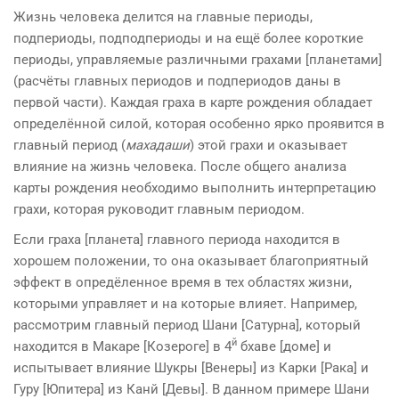
Жизнь человека делится на главные периоды,
подпериоды, подподпериоды и на ещё более короткие
перио­ды, управляемые различными грахами [планетами]
(расчёты главных периодов и подпериодов даны в
первой части). Каждая граха в карте рождения обладает
определённой си­лой, которая особенно ярко проявится в
главный период (
махадаши
) этой грахи и оказывает
влияние на жизнь человека. После общего анализа
карты рождения необходимо выполнить интер­претацию
грахи, которая руководит главным периодом.
Если граха [планета] главного периода находится в
хорошем положении, то она оказывает благоприятный
эффект в опредёленное время в тех областях жизни,
которыми управляет и на которые влияет. Например,
рассмотрим главный период Шани [Са­турна], который
й
находится в Макаре [Козероге] в 4
бхаве [доме] и
испытывает влияние Шукры [Венеры] из Карки [Рака] и
Гуру [Юпитера] из Канй [Девы]. В данном примере Шани