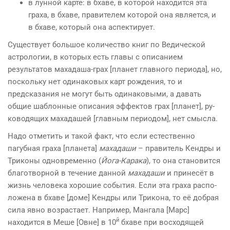
в лунной карте: в бхаве, в которой находится эта
граха, в бхаве, правителем которой она является, и
в бхаве, ко­торый она аспектирует.
Существует большое количество книг по Ведической
астрологии, в которых есть главы с описанием
результатов махадаша-грах [планет главного периода], но,
поскольку нет одинаковых карт рождения, то и
предсказания не могут быть одинаковыми, а давать
общие шаблонные описания эффектов грах [планет], ру­
ководящих махадашей [главным периодом], нет смысла.
Надо отметить и такой факт, что если естественно
пагубная граха [планета]
махадаши
– правитель Кендры и
Триконы одно­временно (
Йога-Карака
), то она становит­ся
благотворной в течение данной
махадаши
и принесёт в
жизнь человека хорошие события. Если эта граха распо­
ложена в бхаве [доме] Кендры или Трикона, то её добрая
сила явно возрастает. Например, Мангала [Марс]
й
находится в Меше [Овне] в 10
бхаве при восходящей