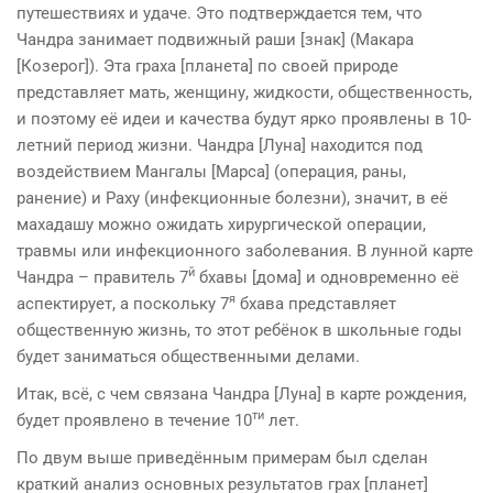
путешествиях и удаче. Это подтверждается тем, что
Чандра занимает подвижный раши [знак] (Макара
[Козерог]). Эта граха [планета] по своей природе
представляет мать, женщину, жидкости, общественность,
и поэтому её идеи и качества будут ярко проявлены в 10-
летний период жизни. Чандра [Луна] находится под
воздействием Мангалы [Марса] (опера­ция, раны,
ранение) и Раху (инфекционные болезни), значит, в её
махадашу можно ожидать хирургической опе­рации,
травмы или инфекционного заболевания. В лунной карте
й
Чандра – правитель 7
бхавы [дома] и одновременно её
я
аспектирует, а поскольку 7
бхава представляет
общественную жизнь, то этот ребёнок в школьные годы
будет заниматься общественными делами.
Итак, всё, с чем связана Чандра [Луна] в карте рождения,
ти
будет проявлено в течение 10
лет.
По двум выше приведённым примерам был сделан
краткий анализ основных результатов грах [планет]