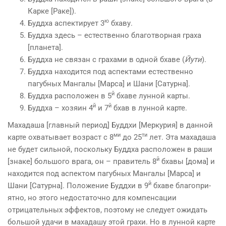
Карке [Раке]).
ю
Буддха аспектирует 3
бхаву.
Буддха здесь – естественно благотворная граха
[планета].
Буддха не связан с грахами в одной бхаве (
Йути
).
Буддха находится под аспектами естественно
пагубных Мангалы [Марса] и Шани [Сатурна].
й
Буддха расположен в 5
бхаве лунной карты.
й
й
Буддха – хозяин 4
и 7
бхав в лунной карте.
Махадаша [главный период] Буддхи [Меркурия] в данной
ми
ти
карте охватыва­ет возраст с 8
до 25
лет. Эта махадаша
не будет сильной, поскольку Буддха расположен в раши
й
[знаке] большого врага, он – правитель 8
бхавы [дома] и
находится под аспектом пагубных Мангалы [Марса] и
й
Шани [Сатурна]. Положение Буддхи в 9
бхаве благопри­
ятно, но этого недостаточно для компенсации
отрицательных эффектов, поэтому не следует ожидать
большой удачи в махадашу этой грахи. Но в лунной карте