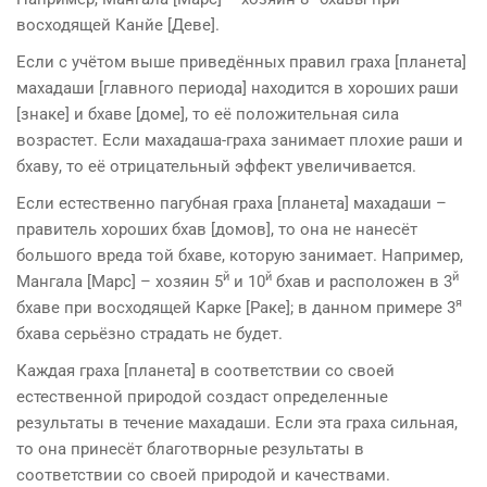
восходящей Канйе [Деве].
Если с учётом выше приведённых правил граха [планета]
махадаши [главно­го периода] находится в хороших раши
[знаке] и бхаве [доме], то её положительная сила
возрастет. Если махадаша-граха занимает плохие раши и
бхаву, то её отрицательный эффект увеличивается.
Если естественно пагубная граха [планета] махадаши –
правитель хороших бхав [домов], то она не нанесёт
большого вреда той бхаве, которую занимает. Например,
й
й
й
Мангала [Марс] – хозяин 5
и 10
бхав и расположен в 3
я
бхаве при восходящей Карке [Раке]; в данном примере 3
бхава серьёзно страдать не будет.
Каждая граха [планета] в соответствии со своей
естественной природой создаcт определенные
результаты в течение махадаши. Если эта граха сильная,
то она принесёт благотворные результаты в
соответствии со своей природой и качествами.