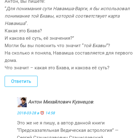
Антон, Вы пишете:
“
Для понимания сути Навамша-Варги, я бы использовал
понимание той Бхавы, которой соответствует карта
Навамша
“.
Какая это Бхава?
И какова её суть, её значения?”
Могли бы вы пояснить что значит “
той Бхавы
“?
На сколько я поняла, Навамша составляется для первого
дома.
Что значит – какая это Бхава, и какова её суть?
Ответить
Антон Михайлович Кузнецов
:
2018-03-28 в
14:58
Это же не я пишу, а автор данной книги
“Предсказательная Ведическая астрология” —
Сергей Станиславович Станиславский.