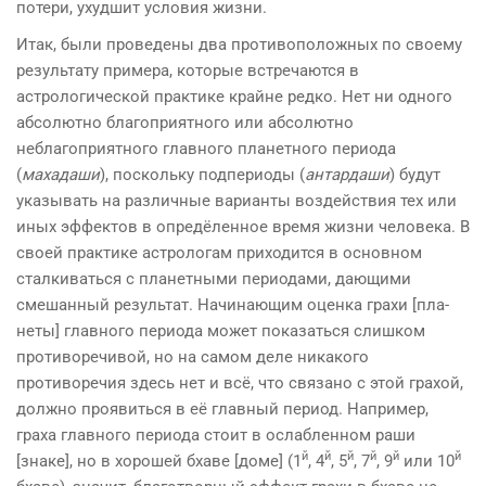
потери, ухудшит условия жизни.
Итак, были проведены два противоположных по своему
ре­зультату примера, которые встречаются в
астрологической практике крайне редко. Нет ни одного
абсолютно благоприятного или абсолютно
неблагоприятного главного планетного периода
(
махадаши
), поскольку подпериоды (
антардаши
) будут
указывать на различные варианты воз­действия тех или
иных эффектов в опредёленное время жизни человека. В
своей практике астрологам приходится в основ­ном
сталкиваться с планетными периодами, дающими
смешанный результат. Начинающим оценка грахи [пла­
неты] главного периода может показаться слишком
проти­воречивой, но на самом деле никакого
противоречия здесь нет и всё, что связано с этой грахой,
должно проявиться в её главный период. Например,
граха главного периода стоит в ослабленном раши
й
й
й
й
й
й
[знаке], но в хорошей бхаве [доме] (1
, 4
, 5
, 7
, 9
или 10