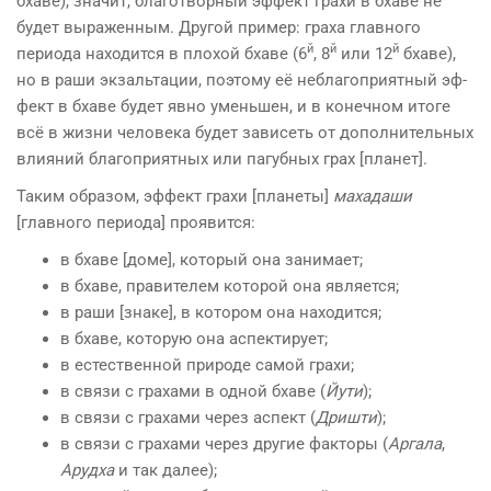
бхаве), значит, благотворный эффект грахи в бхаве не
будет выраженным. Другой пример: граха глав­ного
й
й
й
периода находится в плохой бхаве (6
, 8
или 12
бхаве),
но в раши экзальтации, поэтому её неблагоприятный эф­
фект в бхаве будет явно уменьшен, и в конечном итоге
всё в жизни человека будет зависеть от дополнительных
влияний благоприятных или пагубных грах [планет].
Таким образом, эффект грахи [планеты]
махадаши
[главного периода] про­явится:
в бхаве [доме], который она занимает;
в бхаве, правителем которой она является;
в раши [знаке], в котором она находится;
в бхаве, которую она аспектирует;
в естественной природе самой грахи;
в связи с грахами в одной бхаве (
Йути
);
в связи с грахами через аспект (
Дришти
);
в связи с грахами через другие факторы (
Аргала
,
Арудха
и так далее);