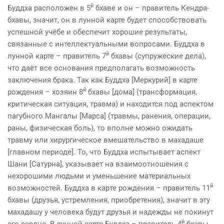
й
Буддха расположен в 5
бхаве и он – правитель Кендра-
бхавы, значит, он в лунной карте будет способствовать
успешной учёбе и обеспечит хорошие результаты,
связанные с интеллектуальными вопросами. Буддха в
й
лунной карте – правитель 7
бхавы (супружеские дела),
что даёт все основания предполагать возможность
заключения брака. Так как Буддха [Меркурий] в карте
й
рождения – хозяин 8
бхавы [дома] (трансформация,
критическая ситуация, травма) и находится под аспектом
пагубного Мангалы [Марса] (травмы, ранения, операции,
раны, физическая боль), то вполне можно ожидать
травму или хирургическое вмешательство в махадаше
[главном периоде]. То, что Буддха испытывает аспект
Шани [Сатурна], указывает на взаимоотношения с
нехорошими людьми и уменьшение материальных
й
возможностей. Буддха в кар­те рождения – правитель 11
бхавы (друзья, устремления, приобретения), значит в эту
махадашу у человека будут друзья и надежды не покинут
й
его сердце. В лунной карте Буддха – правитель 4
бхавы