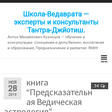
Перейти
к
Школа-Ведаврата —
содержимому
эксперты и консультанты
Тантра-Джйотиш.
Антон Михайлович Кузнецов — обучение и
консультации: отношения и дело/бизнес, воспитание
и образование, Предназначение и развитие. वेदव्रत
МЕНЮ
книга
НОЯ
34
28
“Предсказательн
2013
ая Ведическая
астрология” —