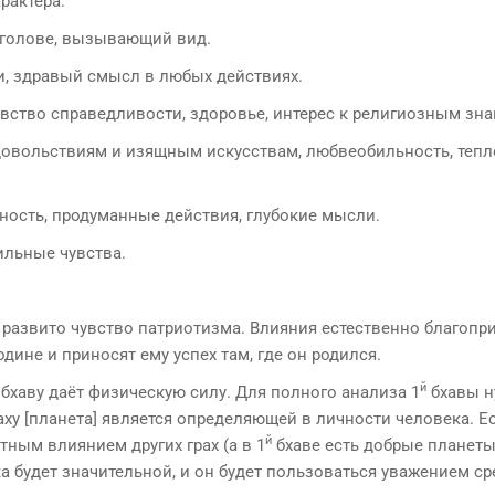
рактера.
 голове, вызывающий вид.
и, здравый смысл в любых действиях.
вство справедливости, здоровье, интерес к религиозным зна
довольствиям и изящным искусствам, любвеобильность, тепл
нность, продуманные действия, глубокие мысли.
ильные чувства.
 развито чувство патриотизма. Влияния естественно благопр
одине и приносят ему успех там, где он родился.
й
бхаву даёт физическую силу. Для полного анализа 1
бхавы н
раху [пла­нета] является определяющей в личности человека. Е
й
тным влиянием других грах (а в 1
бхаве есть доб­рые планеты
ка будет значительной, и он будет пользо­ваться уважением с