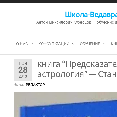
Перейти
к
Школа-Ведавра
содержимому
Антон Михайлович Кузнецов — обучение и к
О НАС
КОНСУЛЬТАЦИИ
ОБУЧЕНИЕ
КН
книга “Предсказат
НОЯ
28
астрология” — Стан
2013
Автор
РЕДАКТОР