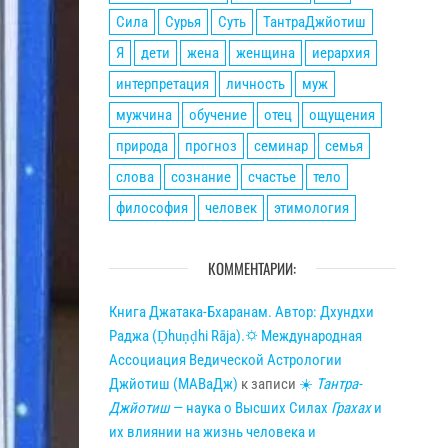
Сила
Сурья
Суть
ТантраДжйотиш
Я
дети
жена
женщина
иерархия
интерпретация
личность
муж
мужчина
обучение
отец
ощущения
природа
прогноз
семинар
семья
слова
сознание
счастье
тело
философия
человек
этимология
КОММЕНТАРИИ:
Книга Джатака-Бхаранам. Автор: Дхундхи
Раджа (Ḍhuṇḍhi Rāja).🌣 Международная
Ассоциация Ведической Астрологии
Джйотиш (МАВаДж)
к записи
☀
Тантра-
Джйотиш
— наука о Высших Силах
Грахах
и
их влиянии на жизнь человека и