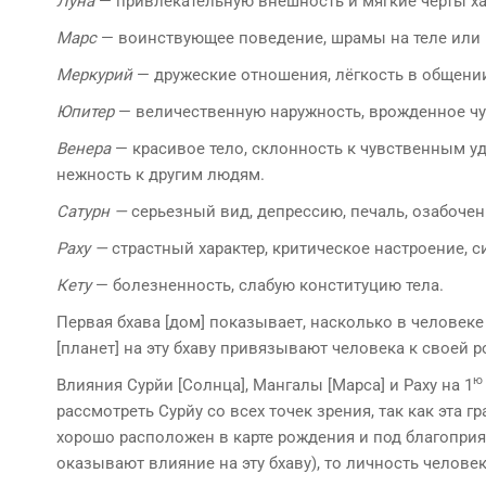
Луна
— привлекательную внешность и мягкие черты ха
Марс
— воинствующее поведение, шрамы на теле или
Меркурий
— дружеские отношения, лёгкость в обще­ни
Юпитер
— величественную наружность, врожденное чу
Венера
— красивое тело, склонность к чувственным у
нежность к другим людям.
Сатурн —
серьезный вид, депрессию, печаль, озабо­че
Раху —
страстный характер, критическое настроение, с
Кету
— болезненность, слабую конституцию тела.
Первая бхава [дом] показывает, насколько в человеке
[планет] на эту бхаву привязывают человека к своей р
ю
Влияния Сyрйи [Солнца], Мангалы [Марса] и Раху на 1
рассмотреть Сyрйу со всех точек зрения, так как эта г
хорошо расположен в карте рождения и под благопри­я
оказывают влияние на эту бхаву), то личность челове