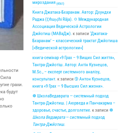
мироздания
{4561}
Книга Джатака-Бхаранам. Автор: Дхундхи
Раджа (Ḍhuṇḍhi Rāja). 🌣 Международная
Ассоциация Ведической Астрологии
Джйотиш (МАВаДж).
к записи
‘Джатака-
Бхаранам’ – классический трактат Джйотиша
[«Ведической астрологии»]
книга-семінар «9 Грах – 9 Вищих Сил життя»,
Тантра-Джйотіш. Автор: Антін Кузнецов,
тельности
M.Sc., – експерт системного аналізу,
 Сила
консультант.
к записи
➈ Антон Кузнецов,
угие грахи.
книга «9 Грах — 9 Высших Сил жизни».
ка будут
☸ ШколаВедаврата — системный подход
но
Тантра-Джйотиш. | Аюрведа и Панчакарма –
колько
здоровье, счастье, долголетие.
к записи
☸
Школа Ведаврата
— системный подход
Тантра-Джйотиш
.