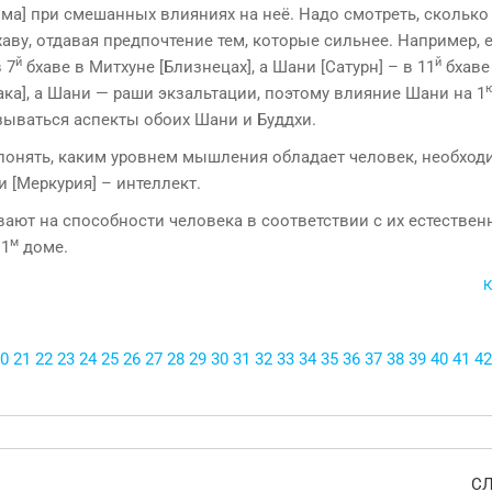
ма] при смешанных влияниях на неё. Надо смотреть, сколько
аву, отдавая предпочтение тем, которые сильнее. Например, е
й
й
 7
бхаве в Митхуне [Близнецах], а Шани [Сатурн] – в 11
бхаве
нака], а Шани — раши экзальтации, поэтому влияние Шани на 1
азываться аспекты обоих Шани и Буддхи.
 понять, каким уровнем мышления обладает человек, необход
 [Меркурия] – интеллект.
вают на способности человека в соответствии с их есте­ствен
м
 1
доме.
К
0
21
22
23
24
25
26
27
28
29
30
31
32
33
34
35
36
37
38
39
40
41
42
С