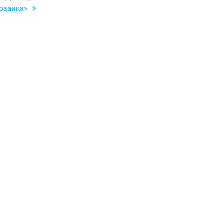
запись
озаика»