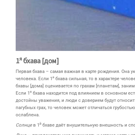
я
1
бхава [дом]
Первая бхава – самая важная в карте рождения. Она у
я
человека. Если 1
бхава сильная, то в харак­тере чело
бхавы [дома] оценивается по грахам [планетам], заним
я
Если 1
бхава находится под влиянием в основном есте
достойны уважения, и люди с доверием будут относить
пагубных грах, то человек может отличаться грубость
ослаблена.
й
Солнце
в 1
бхаве даёт внушительную внешность и спо