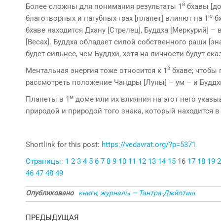
й
Более сложны для понимания результаты 1
бхавы [до
ю
благотворных и пагубных грах [планет] влияют на 1
бх
бхаве находится Дхану [Стрелец], Буддха [Меркурий] – в
[Весах]. Буддха обладает силой собственного раши [з
будет сильнее, чем Буддхи, хотя на личности будут ск
й
Ментальная энергия тоже относится к 1
бхаве; что­бы
рассмотреть положение Чандры [Луны] – ум – и Буддхи
м
Планеты в 1
доме или их влияния на этот него указы­
природой и природой того знака, который на­ходится в
Shortlink for this post:
https://vedavrat.org/?p=5371
Страницы:
1
2
3
4
5
6
7
8
9
10
11
12
13
14
15
16
17
18
19
2
46
47
48
49
Опубликовано
книги, журналы — Тантра-Джйотиш
Навигация
Предыдущая
ПРЕДЫДУЩАЯ