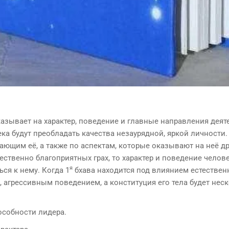
казывает на характер, поведение и главные направления дея
века будут преобладать качества незаурядной, яр­кой личности.
ающим её, а также по аспектам, которые оказывают на неё др
ственно благоприятных грах, то характер и поведение челове
я
ся к нему. Когда 1
бхава нахо­дится под влиянием естествен
ю, агрессивным поведением, а конституция его тела будет нес
­собности лидера.