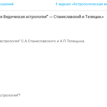
ношений
◊ журнал «Астрологическая м
ая Ведическая астрология” — Станиславский и Телицын.»
астрология” С.А.Станиславского и А.П.Телицына.
астрология
”?