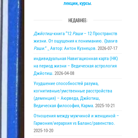
лекции, курсы
.
НЕДАВНЕЕ:
Джйотиш
-книга “12
Раши
– 12 Пространств
жизни. От ощущения к пониманию.
Грахи
в
Раши
.” _ Автор: Антон Кузнецов.
2026-07-17
индивидуальная Навигационная карта (НК)
на период жизни – Ведическая астрология
Джйотиш.
2026-04-08
Ухудшение способностей разума,
когнитивные/умственные расстройства
(деменция) – Аюрведа, Джйотиш,
Ведическая философия, Карма.
2025-10-21
Отношения между мужчиной и женщиной –
Гармония/иерархия vs Баланс/равенство.
2025-10-20