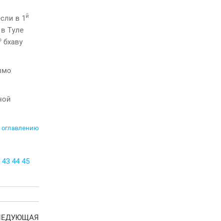
й
сли в 1
 в Тyле
ю
бхаву
имо
ной
 оглавлению
43
44
45
Следующая
ЛЕДУЮЩАЯ