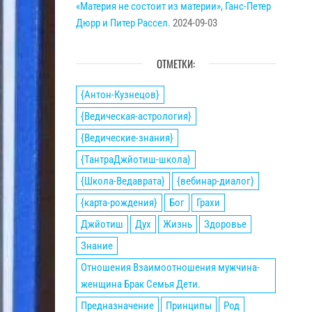
«Материя не состоит из материи», Ганс-Петер
Дюрр и Питер Рассел.
2024-09-03
ОТМЕТКИ:
{Антон-Кузнецов}
{Ведическая-астрология}
{Ведические-знания}
{ТантраДжйотиш-школа}
{Школа-Ведаврата}
{вебинар-диалог}
{карта-рождения}
Бог
Грахи
Джйотиш
Дух
Жизнь
Здоровье
Знание
Отношения Взаимоотношения мужчина-
женщина Брак Семья Дети.
Предназначение
Принципы
Род