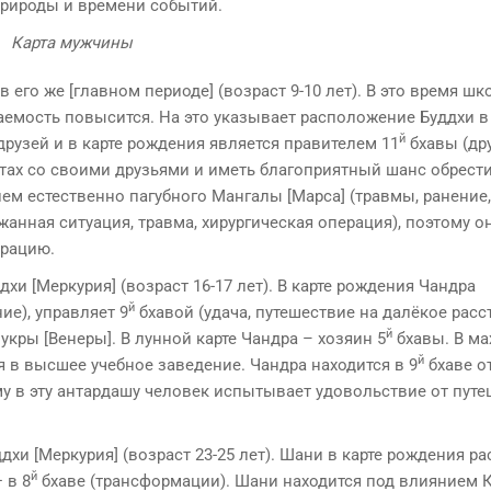
рироды и времени событий.
Карта мужчины
 его же [главном периоде] (возраст 9-10 лет). В это время ш
еваемость повысится. На это указывает расположение Буддхи в
й
друзей и в карте рождения является правителем 11
бхавы (дру
актах со своими друзьями и иметь благоприятный шанс обрест
ием естественно пагубного Мангалы [Марса] (травмы, ранение,
анная ситуа­ция, травма, хирургическая операция), поэтому он
ерацию.
 [Мер­курия] (возраст 16-17 лет). В карте рождения Чандра
й
ние), управляет 9
бхавой (удача, путешествие на далёкое расс
й
кры [Венеры]. В лунной карте Чандра – хозяин 5
бхавы. В ма
й
я в высшее учебное заведение. Чандра находится в 9
бхаве о
му в эту антардашу человек испытывает удоволь­ствие от пут
хи [Меркурия] (возраст 23-25 лет). Шани в карте рождения р
й
 в 8
бхаве (трансформации). Шани находится под влиянием 