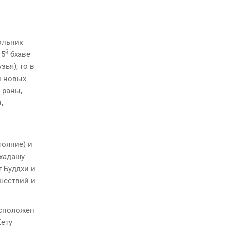
кольник
й
 5
бхаве
зья), то в
и новых
 раны,
,
тояние) и
хадашу
т Буддхи и
ешествий и
асположен
Кету