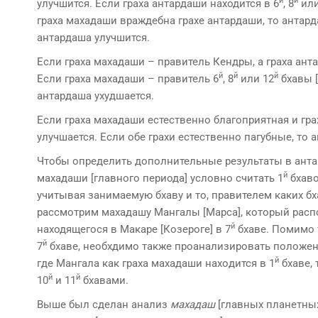
й
й
улучшится. Если граха антардаши находится в 6
, 8
или
граха махадаши враждебна грахе антардаши, то антард
антардаша улучшится.
Если граха махадаши – правитель Кенд­ры, а граха ан
й
й
й
Если граха махадаши – правитель 6
, 8
или 12
бхавы [
антардаша ухудшается.
Если граха махадаши естественно благопри­ятная и гра
улучшается. Если обе грахи естественно пагубные, то 
Чтобы определить дополнительные результаты в антарда
й
махадаши [главного периода] условно считать 1
бхаво
учитывая занимаемую бхаву и то, правителем каких бх
рассмотрим махадашу Мангалы [Марса], который расп
й
находящегося в Макаре [Козероге] в 7
бхаве. Помимо 
й
7
бхаве, необхдимо также проанализировать положени
й
где Мангала как граха махадаши нахо­дится в 1
бхаве, 
й
й
10
и 11
бхавами.
Выше был сделан анализ
махадаш
[главных планетных