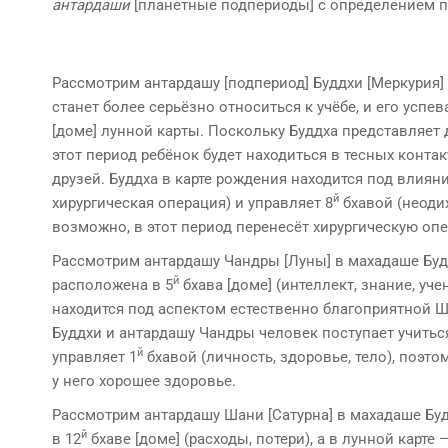
антардаши
[планетные подпериоды] с определением п
Рассмотрим антардашу [подпериод] Буддхи [Меркурия] в
станет более серьёзно относиться к учёбе, и его усп
[доме] лунной кар­ты. Поскольку Буддха представляет 
этот период ребёнок будет находиться в тесных конт
друзей. Буддха в карте рождения находится под влиян
й
хирургическая операция) и управляет 8
бхавой (неодиж
возможно, в этот период перенесёт хирургическую оп
Рассмотрим антардашу Чандры [Луны] в махадаше Буддхи
й
расположена в 5
бхава [доме] (интеллект, знание, уче
находится под аспектом естественно благоприятной Шу
Буддхи и антардашу Чандры человек поступает учитьс
й
управляет 1
бхавой (личность, здоровье, тело), поэто
у него хорошее здоровье.
Рассмотрим антардашу Шани [Сатурна] в махадаше Будд
й
в 12
бхаве [доме] (расходы, потери), а в лунной карте —