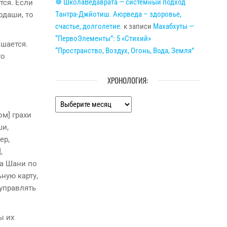
☸ ШколаВедаврата — системный подход
тся. Если
Тантра-Джйотиш. Аюрведа – здоровье,
рдаши, то
счастье, долголетие.
к записи
Махабхуты —
“ПервоЭлементы”: 5 «Стихий»
чшается.
“Пространство, Воздух, Огонь, Вода, Земля”
то
ХРОНОЛОГИЯ:
Хронология:
ом] грахи
ши,
ер,
,
 а Шани по
ную карту,
 управлять
ы их