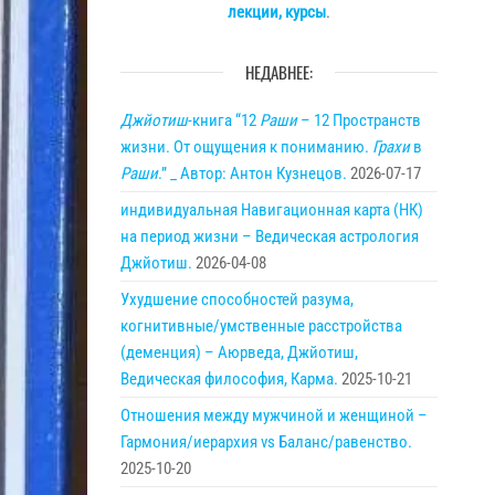
лекции, курсы
.
НЕДАВНЕЕ:
Джйотиш
-книга “12
Раши
– 12 Пространств
жизни. От ощущения к пониманию.
Грахи
в
Раши
.” _ Автор: Антон Кузнецов.
2026-07-17
индивидуальная Навигационная карта (НК)
на период жизни – Ведическая астрология
Джйотиш.
2026-04-08
Ухудшение способностей разума,
когнитивные/умственные расстройства
(деменция) – Аюрведа, Джйотиш,
Ведическая философия, Карма.
2025-10-21
Отношения между мужчиной и женщиной –
Гармония/иерархия vs Баланс/равенство.
2025-10-20