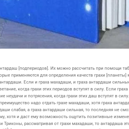
антардаш [подпериодов]. Их можно рассчитать при помощи т
торые применяются для определения качеств грахи [планеты]
антардаши. Если и граха махадаши, и граха антардаши сильные
ветание, когда грахи этих периодов вступят в силу. Если грах
ие неудачи и потрясения, когда грахи этих даш вступят в силу
 преимущество надо отдать грахе махадаши, хотя граха антард
даши слабая, а граха антардаши сильная, то последняя не см
у, хотя и даст ему воз­можность ощутить позитивные измене
ли Триконы, рассматривая от грахи махадаши, то антардаша эт