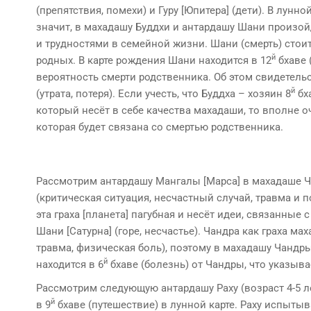
(препятствия, по­мехи) и Гуру [Юпитера] (дети). В лунн
значит, в махадашу Буддхи и антардашу Шани произой
и трудностями в семейной жизни. Шани (смерть) стоит
й
родных. В карте рождения Шани находится в 12
бхаве 
вероятность смерти родственни­ка. Об этом свидетельс
й
(утрата, потеря). Если учесть, что Буддха – хозяин 8
бх
который несёт в себе качества махадаши, то вполне 
которая будет связана со смертью родственника.
Рассмотрим антардашу Мангалы [Марса] в махадаше Ча
(критическая ситуация, несчастный случай, травма и п
эта граха [планета] пагубная и несёт идеи, связанные
Шани [Сатурна] (горе, несчастье). Чандра как граха м
травма, физическая боль), поэтому в махадашу Чандр
й
находится в 6
бхаве (болезнь) от Чандры, что указыв
Рассмотрим следующую антардашу Раху (возраст 4-5 лет
й
в 9
бхаве (путешествие) в лунной карте. Раху испытыв