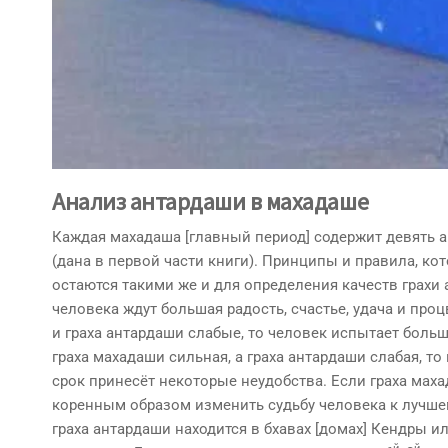
Анализ антардаши в махадаше
Каждая махадаша [главный период] содержит девять 
(дана в первой части книги). Принципы и правила, ко
оста­ются такими же и для определения качеств грахи 
человека ждут большая радость, счастье, удача и проц
и граха антардаши слабые, то человек испы­тает больш
граха махадаши сильная, а граха антардаши слабая, то
срок принесёт некоторые неудобства. Если граха маха
коренным образом изменить судьбу человека к лучшем
граха антардаши находится в бхавах [домах] Кендры и