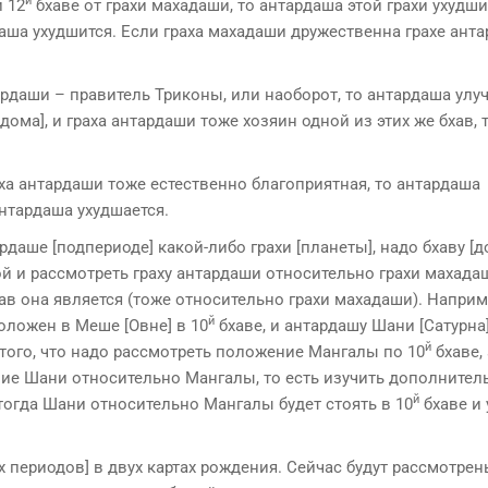
й
 12
бхаве от грахи махадаши, то антардаша этой грахи ухудши
аша ухуд­шится. Если граха махадаши дружественна грахе анта
тардаши – правитель Триконы, или наоборот, то антардаша улу
дома], и граха антардаши тоже хозяин одной из этих же бхав, 
ха антардаши тоже естественно благопри­ятная, то антардаша
антардаша ухудшается.
ше [под­периоде] какой-либо грахи [планеты], надо бхаву [д
й и рассмотреть граху антардаши отно­сительно грахи махада
ав она является (тоже отно­сительно грахи махадаши). Наприм
й
оложен в Меше [Овне] в 10
бхаве, и антардашу Шани [Сатурна]
й
того, что надо рассмотреть положение Мангалы по 10
бхаве,
е Шани относительно Мангалы, то есть изучить дополнитель
й
тогда Шани относительно Мангалы будет стоять в 10
бхаве и
 периодов] в двух картах рождения. Сейчас будут рассмотрен