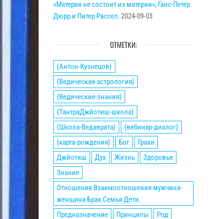
«Материя не состоит из материи», Ганс-Петер
Дюрр и Питер Рассел.
2024-09-03
ОТМЕТКИ:
{Антон-Кузнецов}
{Ведическая-астрология}
{Ведические-знания}
{ТантраДжйотиш-школа}
{Школа-Ведаврата}
{вебинар-диалог}
{карта-рождения}
Бог
Грахи
Джйотиш
Дух
Жизнь
Здоровье
Знание
Отношения Взаимоотношения мужчина-
женщина Брак Семья Дети.
Предназначение
Принципы
Род