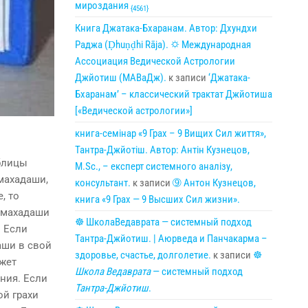
мироздания
{4561}
Книга Джатака-Бхаранам. Автор: Дхундхи
Раджа (Ḍhuṇḍhi Rāja). 🌣 Международная
Ассоциация Ведической Астрологии
Джйотиш (МАВаДж).
к записи
‘Джатака-
Бхаранам’ – классический трактат Джйотиша
[«Ведической астрологии»]
книга-семінар «9 Грах – 9 Вищих Сил життя»,
Тантра-Джйотіш. Автор: Антін Кузнецов,
аблицы
M.Sc., – експерт системного аналізу,
 махадаши,
консультант.
к записи
➈ Антон Кузнецов,
, то
книга «9 Грах — 9 Высших Сил жизни».
а махадаши
☸ ШколаВедаврата — системный подход
. Если
Тантра-Джйотиш. | Аюрведа и Панчакарма –
аши в свой
здоровье, счастье, долголетие.
к записи
☸
ожет
Школа Ведаврата
— системный подход
ния. Если
Тантра-Джйотиш
.
ой грахи