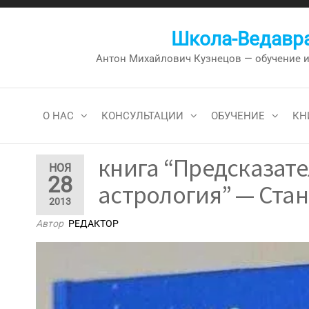
Перейти
к
Школа-Ведавра
содержимому
Антон Михайлович Кузнецов — обучение и к
О НАС
КОНСУЛЬТАЦИИ
ОБУЧЕНИЕ
КН
книга “Предсказат
НОЯ
28
астрология” — Стан
2013
Автор
РЕДАКТОР