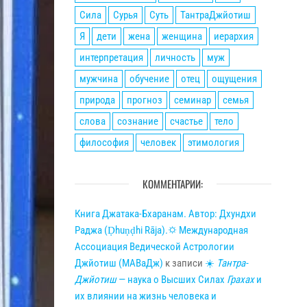
Сила
Сурья
Суть
ТантраДжйотиш
Я
дети
жена
женщина
иерархия
интерпретация
личность
муж
мужчина
обучение
отец
ощущения
природа
прогноз
семинар
семья
слова
сознание
счастье
тело
философия
человек
этимология
КОММЕНТАРИИ:
Книга Джатака-Бхаранам. Автор: Дхундхи
Раджа (Ḍhuṇḍhi Rāja).🌣 Международная
Ассоциация Ведической Астрологии
Джйотиш (МАВаДж)
к записи
☀
Тантра-
Джйотиш
— наука о Высших Силах
Грахах
и
их влиянии на жизнь человека и