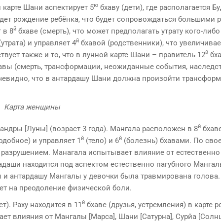
ю
ой карте Шани аспектирует 5
бхаву (дети), где располагается Бу
­дет рождение ребёнка, что будет сопровождаться большими 
й
 в 8
бхаве (смерть), что может предполагать утрату кого-либо
й
(утрата) и управляет 4
бхавой (родственники), что увеличивае
й
твует также и то, что в лунной карте Шани – правитель 12
бх
авы (смерть, трансформа­ции, неожиданные события, наследст
очевидно, что в антардашу Шани должна произойти транс­форм
Карта женщины
й
ндры [Луны] (возраст 3 года). Мангала расположен в 8
бхаве
й
й
одобное) и управляет 1
(тело) и 6
(болезнь) бхавами. По сво
 с разру­шением. Манагала испытывает влияние от естественно
ахадаши находится под аспектом естественно пагубного Мангал
ы и антардашу Мангалы у девоч­ки была травмирована голова
ает на преодоление физической боли.
й
). Раху находится в 11
бхаве (друзья, устремления) в карте 
ает влияния от Мангалы [Марса], Шани [Сатурна], Сyрйа [Солнц