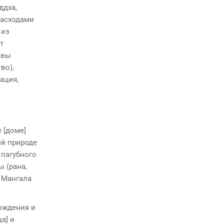
ддха,
расходами
 из
т
авы
во),
ация,
 [доме]
ей природе
 пагубного
ы (рана,
. Мангала
рождения и
а] и