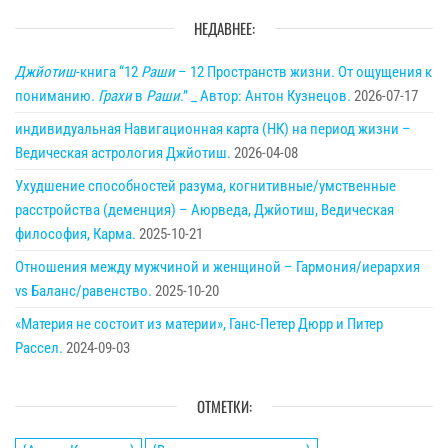
НЕДАВНЕЕ:
Джйотиш
-книга “12
Раши
– 12 Пространств жизни. От ощущения к
пониманию.
Грахи
в
Раши
.” _ Автор: Антон Кузнецов.
2026-07-17
индивидуальная Навигационная карта (НК) на период жизни –
Ведическая астрология Джйотиш.
2026-04-08
Ухудшение способностей разума, когнитивные/умственные
расстройства (деменция) – Аюрведа, Джйотиш, Ведическая
философия, Карма.
2025-10-21
Отношения между мужчиной и женщиной – Гармония/иерархия
vs Баланс/равенство.
2025-10-20
«Материя не состоит из материи», Ганс-Петер Дюрр и Питер
Рассел.
2024-09-03
ОТМЕТКИ: