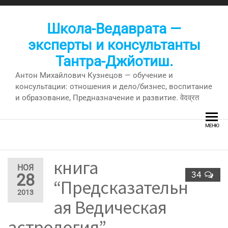
Перейти
к
Школа-Ведаврата —
содержимому
эксперты и консультанты
Тантра-Джйотиш.
Антон Михайлович Кузнецов — обучение и
консультации: отношения и дело/бизнес, воспитание
и образование, Предназначение и развитие. वेदव्रत
МЕНЮ
книга
НОЯ
34
28
“Предсказательн
2013
ая Ведическая
астрология” —