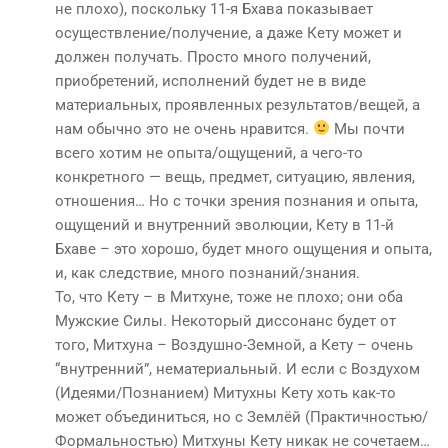
не плохо), поскольку 11-я Бхава показывает
осуществление/получение, а даже Кету может и
должен получать. Просто много получений,
приобретений, исполнений будет не в виде
материальных, проявленных результатов/вещей, а
нам обычно это не очень нравится.
Мы почти
всего хотим не опыта/ощущений, а чего-то
конкретного — вещь, предмет, ситуацию, явления,
отношения… Но с точки зрения познания и опыта,
ощущений и внутренний эволюции, Кету в 11-й
Бхаве – это хорошо, будет много ощущения и опыта,
и, как следствие, много познаний/знания.
То, что Кету – в Митхуне, тоже не плохо; они оба
Мужские Силы. Некоторый диссонанс будет от
того, Митхуна – Воздушно-Земной, а Кету – очень
“внутренний”, нематериальный. И если с Воздухом
(Идеями/Познанием) Митухны Кету хоть как-то
может объединиться, но с Землёй (Практичностью/
Формальностью) Митхуны Кету никак не сочетаем…