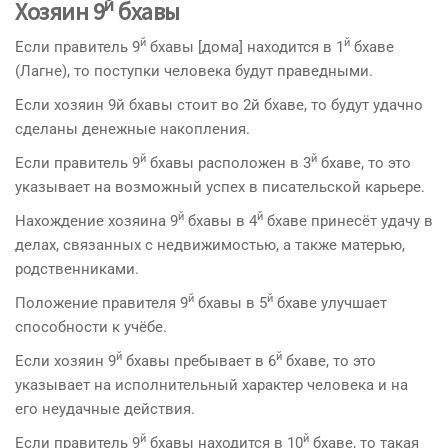
й
Хозяин 9
бхавы
й
й
Если правитель 9
бхавы [дома] находится в 1
бхаве
(Лагне), то поступки человека будут праведными.
Если хозяин 9й бхавы стоит во 2й бхаве, то будут удачно
сделаны денежные накопления.
й
й
Если правитель 9
бхавы расположен в 3
бхаве, то это
указывает на возможный успех в писательской карьере.
й
й
Нахождение хозяина 9
бхавы в 4
бхаве принесёт удачу в
делах, связанных с недвижимостью, а также мате­рью,
родственниками.
й
й
Положение правителя 9
бхавы в 5
бхаве улучшает
способности к учёбе.
й
й
Если хозяин 9
бхавы пребывает в 6
бхаве, то это
указывает на исполнительный характер человека и на
его неудачные действия.
й
й
Если правитель 9
бхавы находится в 10
бхаве, то такая