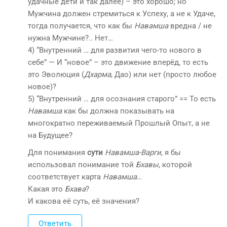
удачные дети и так далее) – это хорошо; но
Мужчина должен стремиться к Успеху, а не к Удаче,
тогда получается, что как бы
Навамша
вредна / не
нужна Мужчине?.. Нет…
4) “Внутренний … для развития чего-то нового в
себе” — И “новое” – это движение вперёд, то есть
это Эволюция (
Дхарма
, Дао) или нет (просто любое
новое)?
5) “Внутренний … для осознания старого” == То есть
Навамша
как бы должна показывать на
многократно переживаемый Прошлый Опыт, а не
на Будущее?
Для понимания
сути
Навамша-Варги
, я бы
использовал понимание той
Бхавы
, которой
соответствует карта
Навамша
…
Какая это
Бхава
?
И какова её суть, её значения?
Ответить