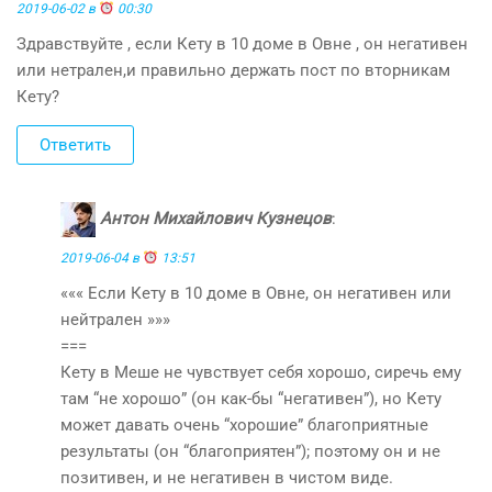
2019-06-02 в
00:30
Здравствуйте , если Кету в 10 доме в Овне , он негативен
или нетрален,и правильно держать пост по вторникам
Кету?
Ответить
Антон Михайлович Кузнецов
:
2019-06-04 в
13:51
««« Если Кету в 10 доме в Овне, он негативен или
нейтрален »»»
===
Кету в Меше не чувствует себя хорошо, сиречь ему
там “не хорошо” (он как-бы “негативен”), но Кету
может давать очень “хорошие” благоприятные
результаты (он “благоприятен”); поэтому он и не
позитивен, и не негативен в чистом виде.