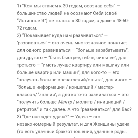
1) “Кем мы станем к 30 годам, осознав себя” —
большинство людей не осознают Себя (своё
“Истинное Я”) не только к 30 годам, а даже к 48-60-
72 годам.
2) “Показывает куда нам развиваться,” —
‘развиваться’ – это очень многозначное понятие;
для одного развиваться – “больше зарабатывать”,
для другого – “быть быстрее, гибче, сильнее”, для
третьего – “иметь лучше квартиру или машину или
больше квартир или машин”, для кого-то – это
“получать больше впечатлений/опыта”, для иного –
“больше информации / концепций / мастер-
классов/ ‘знаний’, а для кого-то развиваться – это
“получить больше
Мантр
/ молитв / инициаций /
ретритов” и так далее. А что “развиваться” для Вас?
3) “Где нас ждёт удача?” — Удача – это
незакономерный результат, и для Женщины удача
(то есть удачный брак/отношения, удачные роды,