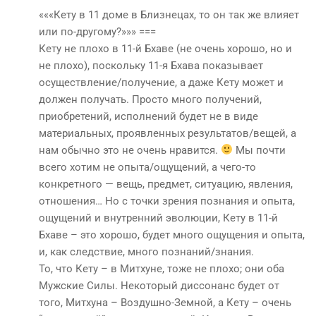
«««Кету в 11 доме в Близнецах, то он так же влияет
или по-другому?»»» ===
Кету не плохо в 11-й Бхаве (не очень хорошо, но и
не плохо), поскольку 11-я Бхава показывает
осуществление/получение, а даже Кету может и
должен получать. Просто много получений,
приобретений, исполнений будет не в виде
материальных, проявленных результатов/вещей, а
нам обычно это не очень нравится.
Мы почти
всего хотим не опыта/ощущений, а чего-то
конкретного — вещь, предмет, ситуацию, явления,
отношения… Но с точки зрения познания и опыта,
ощущений и внутренний эволюции, Кету в 11-й
Бхаве – это хорошо, будет много ощущения и опыта,
и, как следствие, много познаний/знания.
То, что Кету – в Митхуне, тоже не плохо; они оба
Мужские Силы. Некоторый диссонанс будет от
того, Митхуна – Воздушно-Земной, а Кету – очень