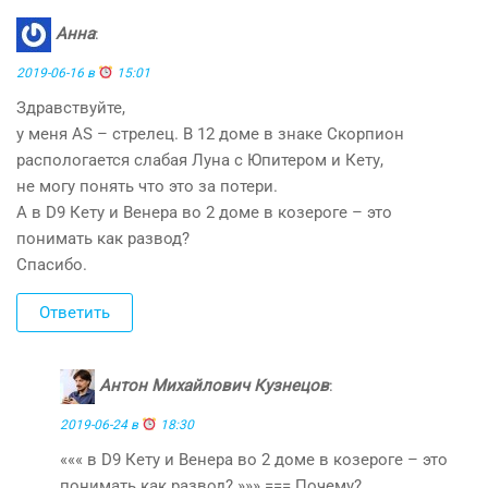
Анна
:
2019-06-16 в
15:01
Здравствуйте,
у меня АS – стрелец. В 12 доме в знаке Скорпион
распологается слабая Луна с Юпитером и Кету,
не могу понять что это за потери.
А в D9 Кету и Венера во 2 доме в козероге – это
понимать как развод?
Спасибо.
Ответить
Антон Михайлович Кузнецов
:
2019-06-24 в
18:30
««« в D9 Кету и Венера во 2 доме в козероге – это
понимать как развод? »»» === Почему?