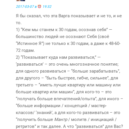
2017-03-07 в
19:32
Я бы сказал, что эта Варга показывает и не то, и не
то.
1) “Кем мы станем к 30 годам, осознав себя” —
большинство людей не осознают Себя (своё
“Истинное Я”) не только к 30 годам, а даже к 48-60-
72 годам.
2) “Показывает куда нам развиваться,” —
‘развиваться’ – это очень многозначное понятие;
для одного развиваться – “больше зарабатывать”,
для другого – “быть быстрее, гибче, сильнее”, для
третьего – “иметь лучше квартиру или машину или
больше квартир или машин”, для кого-то – это
“получать больше впечатлений/опыта”, для иного –
“больше информации / концепций / мастер-
классов/ ‘знаний’, а для кого-то развиваться – это
“получить больше
Мантр
/ молитв / инициаций /
ретритов” и так далее. А что “развиваться” для Вас?