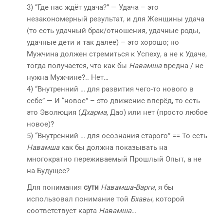
3) “Где нас ждёт удача?” — Удача – это
незакономерный результат, и для Женщины удача
(то есть удачный брак/отношения, удачные роды,
удачные дети и так далее) – это хорошо; но
Мужчина должен стремиться к Успеху, а не к Удаче,
тогда получается, что как бы
Навамша
вредна / не
нужна Мужчине?.. Нет…
4) “Внутренний … для развития чего-то нового в
себе” — И “новое” – это движение вперёд, то есть
это Эволюция (
Дхарма
, Дао) или нет (просто любое
новое)?
5) “Внутренний … для осознания старого” == То есть
Навамша
как бы должна показывать на
многократно переживаемый Прошлый Опыт, а не
на Будущее?
Для понимания
сути
Навамша-Варги
, я бы
использовал понимание той
Бхавы
, которой
соответствует карта
Навамша
…