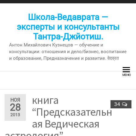
Перейти
к
Школа-Ведаврата —
содержимому
эксперты и консультанты
Тантра-Джйотиш.
Антон Михайлович Кузнецов — обучение и
консультации: отношения и дело/бизнес, воспитание
и образование, Предназначение и развитие. वेदव्रत
МЕНЮ
книга
НОЯ
34
28
“Предсказательн
2013
ая Ведическая
астрология” —