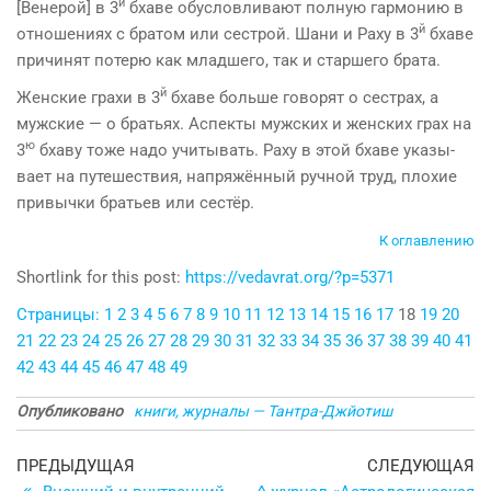
й
[Вене­рой] в 3
бхаве обусловливают полную гармонию в
й
отношениях с братом или сестрой. Шани и Раху в 3
бхаве
причинят потерю как младшего, так и старшего брата.
й
Женские грахи в 3
бхаве больше говорят о сестрах, а
мужские — о братьях. Аспекты мужских и женских грах на
ю
3
бхаву тоже надо учитывать. Раху в этой бхаве указы­
вает на путешествия, напряжённый ручной труд, плохие
привычки братьев или сестёр.
К оглавлению
Shortlink for this post:
https://vedavrat.org/?p=5371
Страницы:
1
2
3
4
5
6
7
8
9
10
11
12
13
14
15
16
17
18
19
20
21
22
23
24
25
26
27
28
29
30
31
32
33
34
35
36
37
38
39
40
41
42
43
44
45
46
47
48
49
Опубликовано
книги, журналы — Тантра-Джйотиш
Навигация
Предыдущая
С
ПРЕДЫДУЩАЯ
СЛЕДУЮЩАЯ
запись
з