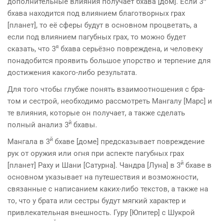
дополнительные влияния получает бхава [дом]. Если 3
бхава находится под влиянием благотворных грах
[планет], то её сферы будут в основном процветать, а
если под влиянием пагубных грах, то можно будет
я
сказать, что 3
бхава серьёзно повреждена, и человеку
понадобится проявить боль­шое упорство и терпение для
достижения какого-либо ре­зультата.
Для того чтобы глубже понять взаимоотношения с бра­
том и сестрой, необходимо рассмотреть Мангалу [Марс] и
те влия­ния, которые он получает, а также сделать
й
полный ана­лиз 3
бхавы.
й
Мангала в 3
бхаве [доме] предсказывает повреждение
рук от оружия или огня при аспекте пагубных грах
й
[планет] Раху и Шани [Сатурна]. Чандра [Луна] в 3
бхаве в
основном указывает на путешествия и воз­можности,
связанные с написанием каких-либо текстов, а также на
то, что у брата или сестры будут мягкий характер и
привлекательная внешность. Гуру [Юпитер] с Шукрой