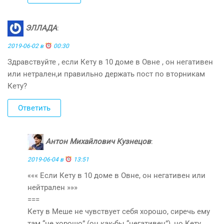
ЭЛЛАДА
:
2019-06-02 в
00:30
Здравствуйте , если Кету в 10 доме в Овне , он негативен
или нетрален,и правильно держать пост по вторникам
Кету?
Ответить
Антон Михайлович Кузнецов
:
2019-06-04 в
13:51
««« Если Кету в 10 доме в Овне, он негативен или
нейтрален »»»
===
Кету в Меше не чувствует себя хорошо, сиречь ему
там “не хорошо” (он как-бы “негативен”), но Кету