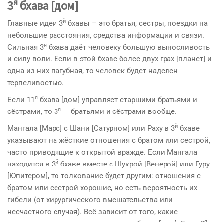
я
3
бхава [дом]
й
Главные идеи 3
бхавы – это братья, сестры, поездки на
небольшие расстояния, средства информации и связи.
я
Сильная 3
бхава даёт человеку большую выносливость
и силу воли. Если в этой бхаве более двух грах [планет] и
одна из них пагубная, то человек будет наделен
терпеливос­тью.
я
Если 11
бхава [дом] управляет старшими братьями и
я
сёстрами, то 3
— братьями и сёстрами вообще.
й
Мангала [Марс] с Шани [Сатурном] или Раху в 3
бхаве
указывают на жёсткие отношения с братом или сестрой,
часто приводящие к открытой вражде. Если Мангала
й
находится в 3
бхаве вместе с Шукрой [Венерой] или Гуру
[Юпитером], то толкование бу­дет другим: отношения с
братом или сестрой хорошие, но есть вероятность их
гибели (от хирургического вмешательства или
несчастного случая). Всё зависит от того, какие
я