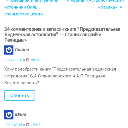
Внешний и внутренний
◊ журнал «Астрологическая
по
источники Силы
мозаика»
записям
взаимоотношений
34 комментариев к записи «книга “Предсказательная
Ведическая астрология” — Станиславский и
Телицын.»
Галина
:
2021-02-26 в
08:37
Хочу приобрести книгу “Предсказательная ведическая
астрология” С.А.Станиславского и А.П.Телицына.
Как это сделать?
Ответить
Юлия
:
2020-10-16 в
16:40