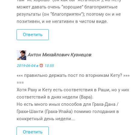
может давать очень “хорошие” благоприятные
результаты (он “благоприятен”); поэтому он и не
позитивен, и не негативен в чистом виде.
Ответить
Антон Михайлович Кузнецов
:
2019-06-04 в
13:55
««« правильно держать пост по вторникам Кету? »»»
===
Хотя Раху и Кету есть соответствия в Раши, но у них
соответствий в днях недели (Вара).
Но есть много иных способов для Граха-Дана /
Грахи-Шанти (Граха-Упайа) помимо голодания в
конкретный день недели….
Ответить