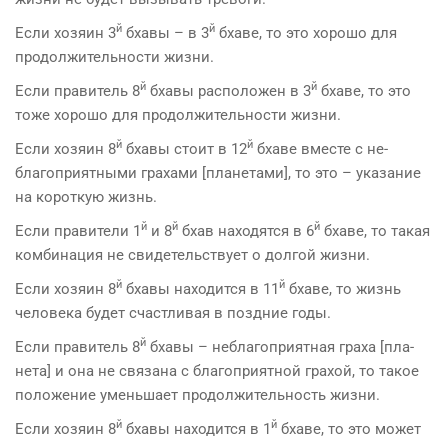
й
й
Если хозяин 3
бхавы – в 3
бхаве, то это хорошо для
продолжительности жизни.
й
й
Если правитель 8
бхавы расположен в 3
бхаве, то это
тоже хорошо для продолжительности жизни.
й
й
Если хозяин 8
бхавы стоит в 12
бхаве вместе с не­
благоприятными грахами [планетами], то это – указание
на короткую жизнь.
й
й
й
Если правители 1
и 8
бхав находятся в 6
бхаве, то такая
комбинация не свидетельствует о долгой жизни.
й
й
Если хозяин 8
бхавы находится в 11
бхаве, то жизнь
человека будет счастливая в поздние годы.
й
Если правитель 8
бхавы – неблагоприятная граха [пла­
нета] и она не связана с благоприятной грахой, то такое
положение уменьшает продолжительность жизни.
й
й
Если хозяин 8
бхавы находится в 1
бхаве, то это может