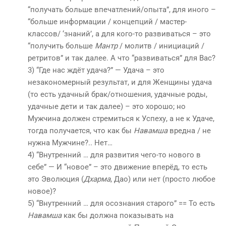
“получать больше впечатлений/опыта”, для иного –
“больше информации / концепций / мастер-
классов/ ‘знаний’, а для кого-то развиваться – это
“получить больше
Мантр
/ молитв / инициаций /
ретритов” и так далее. А что “развиваться” для Вас?
3) “Где нас ждёт удача?” — Удача – это
незакономерный результат, и для Женщины удача
(то есть удачный брак/отношения, удачные роды,
удачные дети и так далее) – это хорошо; но
Мужчина должен стремиться к Успеху, а не к Удаче,
тогда получается, что как бы
Навамша
вредна / не
нужна Мужчине?.. Нет…
4) “Внутренний … для развития чего-то нового в
себе” — И “новое” – это движение вперёд, то есть
это Эволюция (
Дхарма
, Дао) или нет (просто любое
новое)?
5) “Внутренний … для осознания старого” == То есть
Навамша
как бы должна показывать на