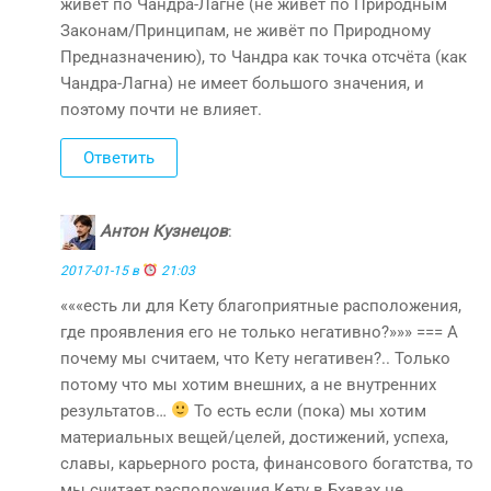
живёт по Чандра-Лагне (не живёт по Природным
Законам/Принципам, не живёт по Природному
Предназначению), то Чандра как точка отсчёта (как
Чандра-Лагна) не имеет большого значения, и
поэтому почти не влияет.
Ответить
Антон Кузнецов
:
2017-01-15 в
21:03
«««есть ли для Кету благоприятные расположения,
где проявления его не только негативно?»»» === А
почему мы считаем, что Кету негативен?.. Только
потому что мы хотим внешних, а не внутренних
результатов…
То есть если (пока) мы хотим
материальных вещей/целей, достижений, успеха,
славы, карьерного роста, финансового богатства, то
мы считает расположения Кету в Бхавах не