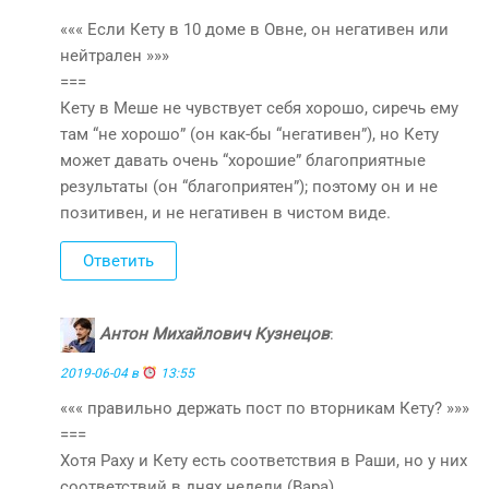
««« Если Кету в 10 доме в Овне, он негативен или
нейтрален »»»
===
Кету в Меше не чувствует себя хорошо, сиречь ему
там “не хорошо” (он как-бы “негативен”), но Кету
может давать очень “хорошие” благоприятные
результаты (он “благоприятен”); поэтому он и не
позитивен, и не негативен в чистом виде.
Ответить
Антон Михайлович Кузнецов
:
2019-06-04 в
13:55
««« правильно держать пост по вторникам Кету? »»»
===
Хотя Раху и Кету есть соответствия в Раши, но у них
соответствий в днях недели (Вара).