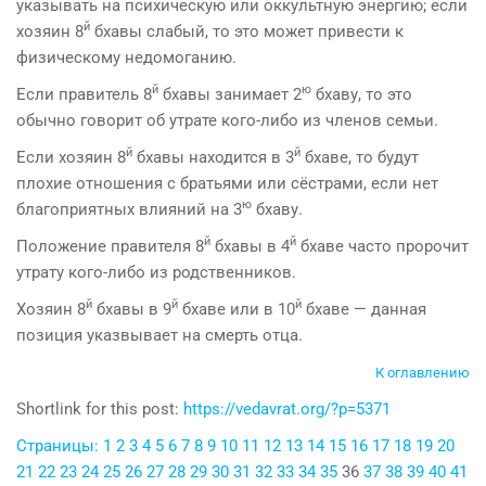
указывать на психическую или оккультную энергию; если
й
хозяин 8
бхавы слабый, то это может привести к
физическому недомоганию.
й
ю
Если правитель 8
бхавы занимает 2
бхаву, то это
обычно говорит об утрате кого-либо из членов семьи.
й
й
Если хозяин 8
бхавы находится в 3
бхаве, то будут
плохие отношения с братьями или сёстрами, если нет
ю
бла­гоприятных влияний на 3
бхаву.
й
й
Положение правителя 8
бхавы в 4
бхаве часто пророчит
утрату кого-либо из родственников.
й
й
й
Хозяин 8
бхавы в 9
бхаве или в 10
бхаве — данная
позиция указвывает на смерть отца.
К оглавлению
Shortlink for this post:
https://vedavrat.org/?p=5371
Страницы:
1
2
3
4
5
6
7
8
9
10
11
12
13
14
15
16
17
18
19
20
21
22
23
24
25
26
27
28
29
30
31
32
33
34
35
36
37
38
39
40
41