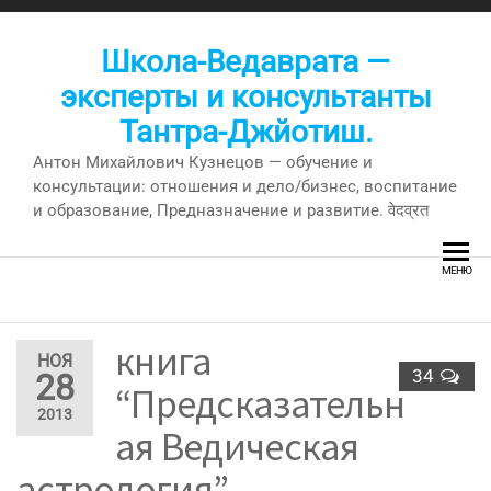
Перейти
к
Школа-Ведаврата —
содержимому
эксперты и консультанты
Тантра-Джйотиш.
Антон Михайлович Кузнецов — обучение и
консультации: отношения и дело/бизнес, воспитание
и образование, Предназначение и развитие. वेदव्रत
МЕНЮ
книга
НОЯ
34
28
“Предсказательн
2013
ая Ведическая
астрология” —