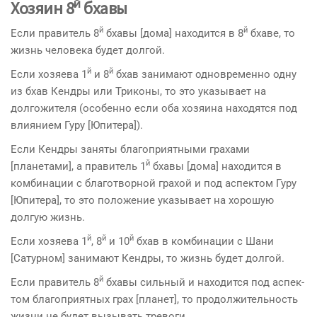
й
Хозяин 8
бхавы
й
й
Если правитель 8
бхавы [дома] находится в 8
бхаве, то
жизнь человека будет долгой.
й
й
Если хозяева 1
и 8
бхав занимают одновременно одну
из бхав Кендры или Триконы, то это указывает на
долгожителя (особенно если оба хозяина находятся под
влиянием Гуру [Юпитера]).
Если Кендры заняты благоприятными грахами
й
[планетами], а правитель 1
бхавы [дома] находится в
комбинации с благотворной грахой и под аспектом Гуру
[Юпитера], то это положение указывает на хорошую
долгую жизнь.
й
й
й
Если хозяева 1
, 8
и 10
бхав в комбинации с Шани
[Сатурном] занимают Кендры, то жизнь будет долгой.
й
Если правитель 8
бхавы сильный и находится под аспек­
том благоприятных грах [планет], то продолжительность
жизни не будет вызывать тревоги.