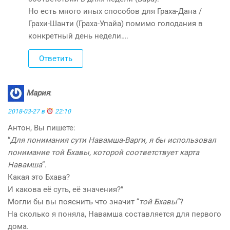
Но есть много иных способов для Граха-Дана /
Грахи-Шанти (Граха-Упайа) помимо голодания в
конкретный день недели….
Ответить
Мария
:
2018-03-27 в
22:10
Антон, Вы пишете:
“
Для понимания сути Навамша-Варги, я бы использовал
понимание той Бхавы, которой соответствует карта
Навамша
“.
Какая это Бхава?
И какова её суть, её значения?”
Могли бы вы пояснить что значит “
той Бхавы
“?
На сколько я поняла, Навамша составляется для первого
дома.