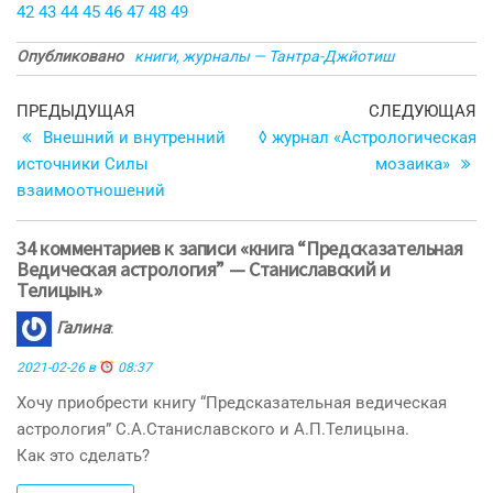
42
43
44
45
46
47
48
49
Опубликовано
книги, журналы — Тантра-Джйотиш
Навигация
Предыдущая
С
ПРЕДЫДУЩАЯ
СЛЕДУЮЩАЯ
запись
з
Внешний и внутренний
◊ журнал «Астрологическая
по
источники Силы
мозаика»
записям
взаимоотношений
34 комментариев к записи «книга “Предсказательная
Ведическая астрология” — Станиславский и
Телицын.»
Галина
:
2021-02-26 в
08:37
Хочу приобрести книгу “Предсказательная ведическая
астрология” С.А.Станиславского и А.П.Телицына.
Как это сделать?