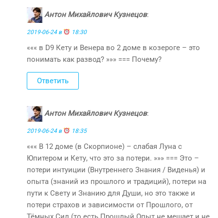
Антон Михайлович Кузнецов
:
2019-06-24 в
18:30
««« в D9 Кету и Венера во 2 доме в козероге – это
понимать как развод? »»» === Почему?
Ответить
Антон Михайлович Кузнецов
:
2019-06-24 в
18:35
««« В 12 доме (в Скорпионе) – слабая Луна с
Юпитером и Кету, что это за потери. »»» === Это –
потери интуиции (Внутреннего Знания / Виденья) и
опыта (знаний из прошлого и традиций), потери на
пути к Свету и Знанию для Души, но это также и
потери страхов и зависимости от Прошлого, от
Тёмных Сил (то есть Прошлый Опыт не мешает и не