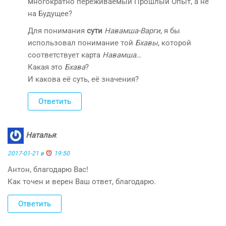
многократно переживаемый Прошлый Опыт, а не
на Будущее?
Для понимания
сути
Навамша-Варги
, я бы
использовал понимание той
Бхавы
, которой
соответствует карта
Навамша
…
Какая это
Бхава
?
И какова её суть, её значения?
Ответить
Наталья
:
2017-01-21 в
19:50
Антон, благодарю Вас!
Как точен и верен Ваш ответ, благодарю.
Ответить