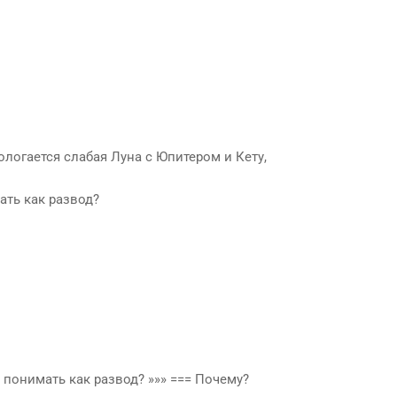
ологается слабая Луна с Юпитером и Кету,
ать как развод?
о понимать как развод? »»» === Почему?