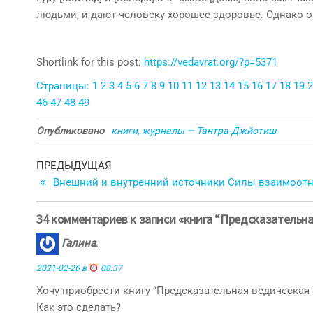
людьми, и дают человеку хорошее здоровье. Однако о
Shortlink for this post:
https://vedavrat.org/?p=5371
Страницы:
1
2
3
4
5
6
7
8
9
10
11
12
13
14
15
16
17
18
19
2
46
47
48
49
Опубликовано
книги, журналы — Тантра-Джйотиш
Навигация
Предыдущая
ПРЕДЫДУЩАЯ
запись
Внешний и внутренний источники Силы взаимоот
по
записям
34 комментариев к записи «книга “Предсказательн
Галина
:
2021-02-26 в
08:37
Хочу приобрести книгу “Предсказательная ведическая 
Как это сделать?