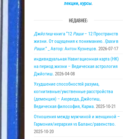
лекции, курсы
.
НЕДАВНЕЕ:
Джйотиш
-книга “12
Раши
– 12 Пространств
жизни. От ощущения к пониманию.
Грахи
в
Раши
.” _ Автор: Антон Кузнецов.
2026-07-17
индивидуальная Навигационная карта (НК)
на период жизни – Ведическая астрология
Джйотиш.
2026-04-08
Ухудшение способностей разума,
когнитивные/умственные расстройства
(деменция) – Аюрведа, Джйотиш,
Ведическая философия, Карма.
2025-10-21
Отношения между мужчиной и женщиной –
Гармония/иерархия vs Баланс/равенство.
2025-10-20