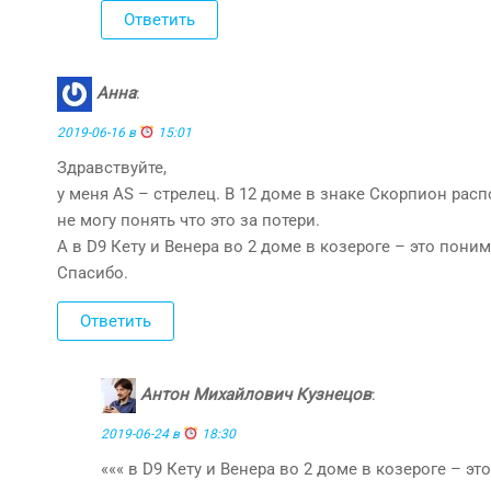
Ответить
Анна
:
2019-06-16 в
15:01
Здравствуйте,
у меня АS – стрелец. В 12 доме в знаке Скорпион расп
не могу понять что это за потери.
А в D9 Кету и Венера во 2 доме в козероге – это поним
Спасибо.
Ответить
Антон Михайлович Кузнецов
:
2019-06-24 в
18:30
««« в D9 Кету и Венера во 2 доме в козероге – эт