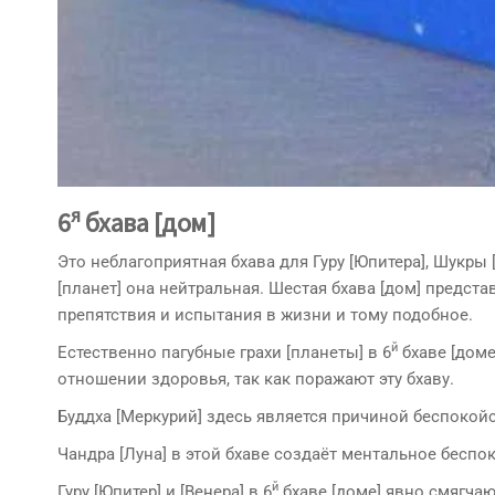
я
6
бхава [дом]
Это неблагоприятная бхава для Гуру [Юпитера], Шукры 
[планет] она нейтральная. Шестая бхава [дом] предста
препятствия и испытания в жизни и тому подобное.
й
Естественно пагубные грахи [планеты] в 6
бхаве [доме
отношении здоровья, так как поражают эту бхаву.
Буддха [Меркурий] здесь является причиной бес­поко
Чандра [Луна] в этой бхаве создаёт ментальное беспо
й
Гуру [Юпитер] и [Венера] в 6
бхаве [доме] явно смягча