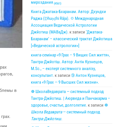
мироздания
{4561}
Книга Джатака-Бхаранам. Автор: Дхундхи
Раджа (Ḍhuṇḍhi Rāja). 🌣 Международная
Ассоциация Ведической Астрологии
Джйотиш (МАВаДж).
к записи
‘Джатака-
Бхаранам’ – классический трактат Джйотиша
[«Ведической астрологии»]
книга-семінар «9 Грах – 9 Вищих Сил життя»,
Тантра-Джйотіш. Автор: Антін Кузнецов,
грах
M.Sc., – експерт системного аналізу,
врагов,
консультант.
к записи
➈ Антон Кузнецов,
книга «9 Грах — 9 Высших Сил жизни».
бле­мы в
☸ ШколаВедаврата — системный подход
Тантра-Джйотиш. | Аюрведа и Панчакарма –
здоровье, счастье, долголетие.
к записи
☸
Школа Ведаврата
— системный подход
грах.
Тантра-Джйотиш
.
ными