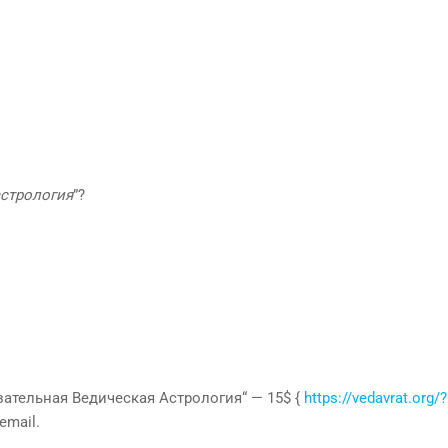
астрология
”?
зательная Ведическая Астрология“ — 15$ {
https://vedavrat.org/
email.