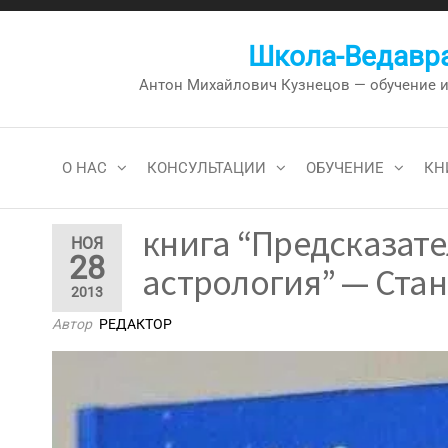
Перейти
к
Школа-Ведавра
содержимому
Антон Михайлович Кузнецов — обучение и к
О НАС
КОНСУЛЬТАЦИИ
ОБУЧЕНИЕ
КН
книга “Предсказат
НОЯ
28
астрология” — Стан
2013
Автор
РЕДАКТОР