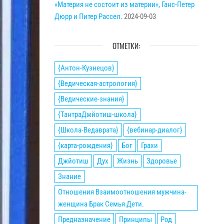
«Материя не состоит из материи», Ганс-Петер
Дюрр и Питер Рассел.
2024-09-03
ОТМЕТКИ:
{Антон-Кузнецов}
{Ведическая-астрология}
{Ведические-знания}
{ТантраДжйотиш-школа}
{Школа-Ведаврата}
{вебинар-диалог}
{карта-рождения}
Бог
Грахи
Джйотиш
Дух
Жизнь
Здоровье
Знание
Отношения Взаимоотношения мужчина-
женщина Брак Семья Дети.
Предназначение
Принципы
Род