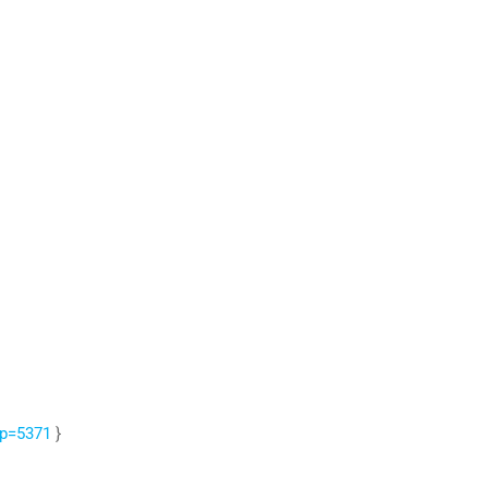
?p=5371
}