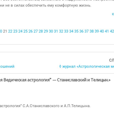
ни не в силах обеспечить ему комфортную жизнь.
К
0
21
22
23
24
25
26
27
28
29
30
31
32
33
34
35
36
37
38
39
40
41
42
С
ношений
◊ журнал «Астрологическая м
ая Ведическая астрология” — Станиславский и Телицын.»
астрология” С.А.Станиславского и А.П.Телицына.