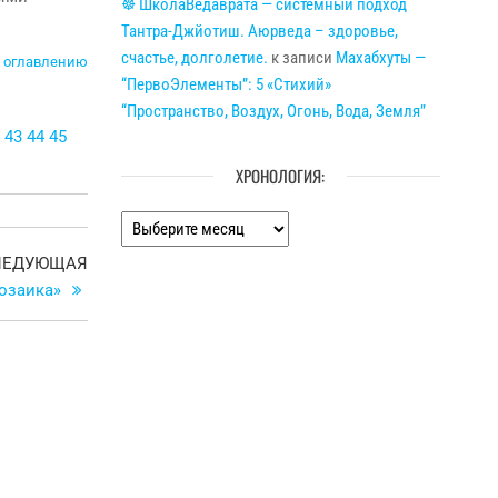
☸ ШколаВедаврата — системный подход
Тантра-Джйотиш. Аюрведа – здоровье,
счастье, долголетие.
к записи
Махабхуты —
 оглавлению
“ПервоЭлементы”: 5 «Стихий»
“Пространство, Воздух, Огонь, Вода, Земля”
43
44
45
ХРОНОЛОГИЯ:
Хронология:
Следующая
ЛЕДУЮЩАЯ
запись
озаика»