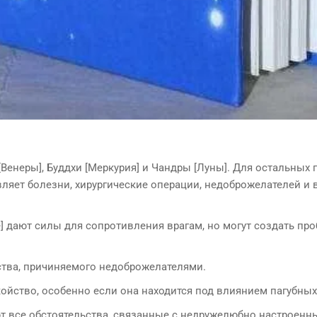
[Венеры], Буддхи [Меркурия] и Чандры [Луны]. Для остальных 
вляет болезни, хирургические операции, недоброжелателей и 
] дают силы для сопротивления врагам, но могут создать про
йства, причиняемого недоброжелателями.
койство, особенно если она находится под влиянием пагубных 
ют все обстоятельства, связанные с недружелюбно настроен