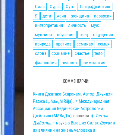
Сила
Сурья
Суть
ТантраДжйотиш
Я
дети
жена
женщина
иерархия
интерпретация
личность
муж
мужчина
обучение
отец
ощущения
природа
прогноз
семинар
семья
слова
сознание
счастье
тело
философия
человек
этимология
КОММЕНТАРИИ:
Книга Джатака-Бхаранам. Автор: Дхундхи
Раджа (Ḍhuṇḍhi Rāja).🌣 Международная
Ассоциация Ведической Астрологии
Джйотиш (МАВаДж)
к записи
☀
Тантра-
Джйотиш
— наука о Высших Силах
Грахах
и
их влиянии на жизнь человека и