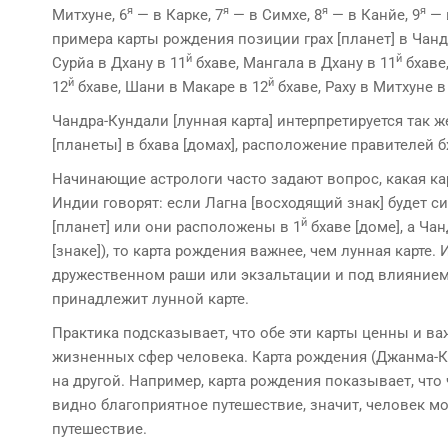
я
я
я
я
Митхуне, 6
— в Карке, 7
— в Симхе, 8
— в Канйе, 9
— 
примера карты рождения позиции грах [планет] в Чанд
й
й
Сyрйа в Дхану в 11
бхаве, Мангала в Дхану в 11
бхаве,
й
й
12
бхаве, Шани в Макаре в 12
бхаве, Раху в Митхуне в
Чандра-Кундали [лунная карта] интерпретируется так же
[планеты] в бхава [домах], расположение правителей 
Начинающие астрологи часто задают вопрос, какая кар­
Индии говорят: если Лагна [восходящий знак] будет с
й
[планет] или они расположены в 1
бхаве [доме], а Ча
[знаке]), то карта рождения важнее, чем лунная карте.
дружественном раши или экзальтации и под влиянием 
принадлежит лунной карте.
Практика подсказывает, что обе эти карты ценны и ва
жизненных сфер человека. Карта рождения (Джанма-Кун
на другой. Например, карта рож­дения показывает, что
видно благоприятное путешествие, значит, человек мо
путешествие.