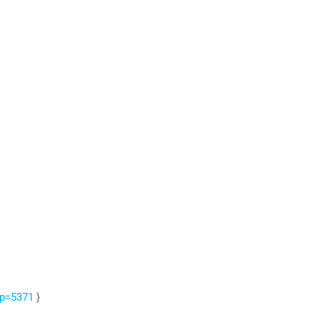
?p=5371
}