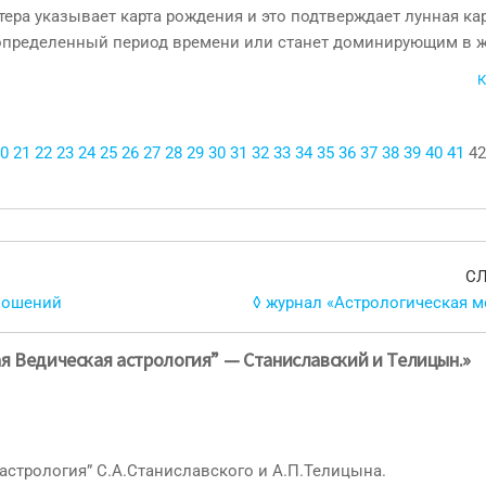
тера указыва­ет карта рождения и это подтверждает лунная кар
в определенный период времени или станет доминирующим в 
К
0
21
22
23
24
25
26
27
28
29
30
31
32
33
34
35
36
37
38
39
40
41
42
С
ношений
◊ журнал «Астрологическая м
ая Ведическая астрология” — Станиславский и Телицын.»
астрология” С.А.Станиславского и А.П.Телицына.