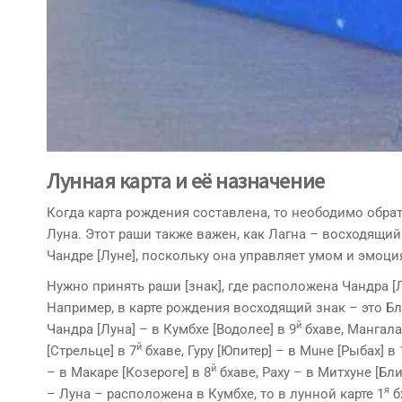
Лунная карта и её назначение
Когда карта рождения составлена, то неободимо обрат
Луна. Этот раши также важен, как Лагна – восходящи
Чандре [Луне], поскольку она управляет умом и эмоци
Нужно принять раши [знак], где расположена Чандра [Лу
Например, в карте рождения восходящий знак – это Бли
й
Чандра [Луна] – в Кумбхе [Водолее] в 9
бхаве, Мангала 
й
[Стрельце] в 7
бхаве, Гуру [Юпитер] – в Мuне [Рыбах] в 
й
– в Макаре [Козероге] в 8
бхаве, Раху – в Митхуне [Бли
я
– Луна – расположена в Кумбхе, то в лунной карте 1
б