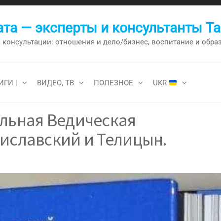
та — эксперты и консультанты Т
онсультации: отношения и дело/бизнес, воспитание и образо
ИГИ |
ВИДЕО, ТВ
ПОЛЕЗНОЕ
UKR
ельная Ведическая
иславский и Телицын.