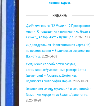
лекции, курсы
.
НЕДАВНЕЕ:
Джйотиш
-книга “12
Раши
– 12 Пространств
жизни. От ощущения к пониманию.
Грахи
в
Раши
.” _ Автор: Антон Кузнецов.
2026-07-17
индивидуальная Навигационная карта (НК)
на период жизни – Ведическая астрология
Джйотиш.
2026-04-08
Ухудшение способностей разума,
когнитивные/умственные расстройства
(деменция) – Аюрведа, Джйотиш,
Ведическая философия, Карма.
2025-10-21
Отношения между мужчиной и женщиной –
Гармония/иерархия vs Баланс/равенство.
2025-10-20