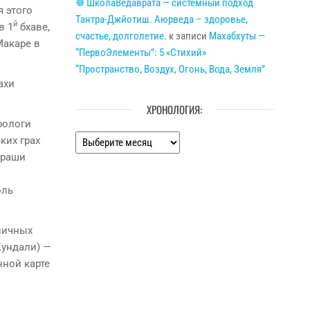
☸ ШколаВедаврата — системный подход
я этого
Тантра-Джйотиш. Аюрведа – здоровье,
й
в 1
бхаве,
счастье, долголетие.
к записи
Махабхуты —
Макаре в
“ПервоЭлементы”: 5 «Стихий»
“Пространство, Воздух, Огонь, Вода, Земля”
ахи
ХРОНОЛОГИЯ:
рологи
Хронология:
ких грах
 раши
оль
зличных
Кундали) —
нной карте