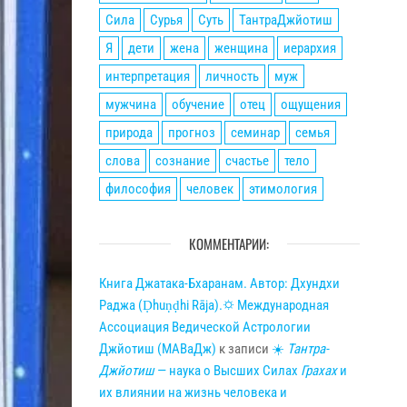
Сила
Сурья
Суть
ТантраДжйотиш
Я
дети
жена
женщина
иерархия
интерпретация
личность
муж
мужчина
обучение
отец
ощущения
природа
прогноз
семинар
семья
слова
сознание
счастье
тело
философия
человек
этимология
КОММЕНТАРИИ:
Книга Джатака-Бхаранам. Автор: Дхундхи
Раджа (Ḍhuṇḍhi Rāja).🌣 Международная
Ассоциация Ведической Астрологии
Джйотиш (МАВаДж)
к записи
☀
Тантра-
Джйотиш
— наука о Высших Силах
Грахах
и
их влиянии на жизнь человека и