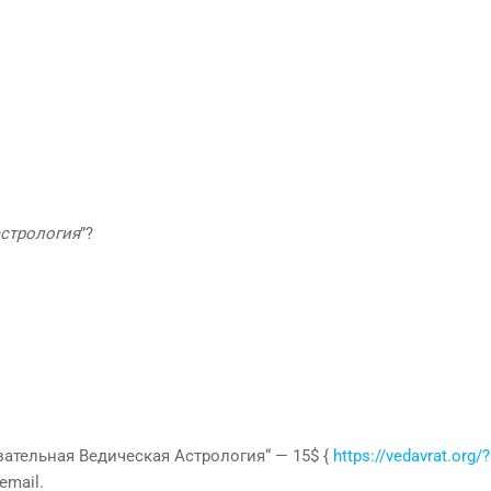
астрология
”?
зательная Ведическая Астрология“ — 15$ {
https://vedavrat.org/
email.