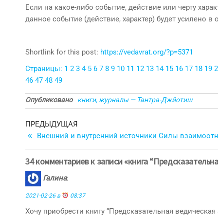
Если на какое-либо событие, действие или черту харак
данное событие (действие, характер) будет усилено 
Shortlink for this post:
https://vedavrat.org/?p=5371
Страницы:
1
2
3
4
5
6
7
8
9
10
11
12
13
14
15
16
17
18
19
2
46
47
48
49
Опубликовано
книги, журналы — Тантра-Джйотиш
Навигация
Предыдущая
ПРЕДЫДУЩАЯ
запись
Внешний и внутренний источники Силы взаимоот
по
записям
34 комментариев к записи «книга “Предсказательн
Галина
:
2021-02-26 в
08:37
Хочу приобрести книгу “Предсказательная ведическая 