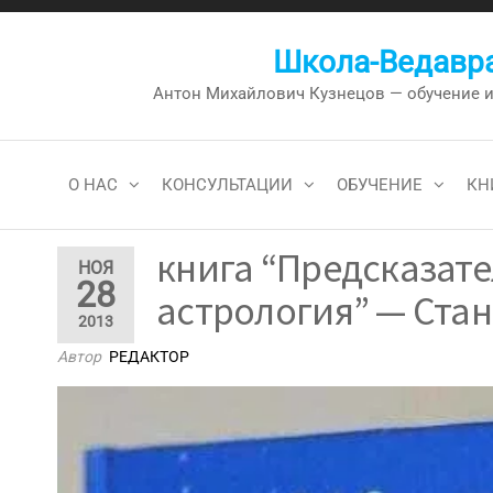
Перейти
к
Школа-Ведавра
содержимому
Антон Михайлович Кузнецов — обучение и к
О НАС
КОНСУЛЬТАЦИИ
ОБУЧЕНИЕ
КН
книга “Предсказат
НОЯ
28
астрология” — Стан
2013
Автор
РЕДАКТОР