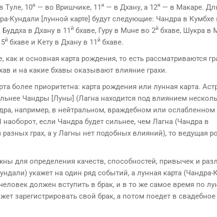
я
я
я
в Тyле, 10
— во Вришчике, 11
— в Дхану, а 12
— в Макаре. Дл
ра-Кундали [лунной карте] будут следующие: Чандра в Кумбхе 
й
й
 Буддха в Дхану в 11
бхаве, Гуру в Мuне во 2
бхаве, Шукра в 
й
й
 5
бхаве и Кету в Дхану в 11
бхаве.
, как и основная карта рожде­ния, то есть рассматриваются гр
бхав и на какие бхавы оказывают влияние грахи.
та более приоритетна: карта рождения или лунная кар­та. Аст
ильнее Чандры [Луны] (Лагна находится под влиянием несколь
ндра, например, в нейтральном, враждебном или ослабленном
 И наоборот, если Чандра будет сильнее, чем Лагна (Чандра в
разных грах, а у Лагны нет подобных влияний), то ведущая р
жны для определения ка­честв, способностей, привычек и ра
дали) укажет на один ряд собы­тий, а лунная карта (Чандра-
 человек должен вступить в брак, и в то же самое время по лу
жет зарегистрировать свой брак, а потом поедет в свадебное