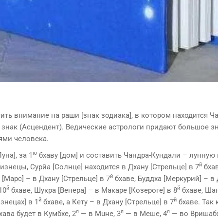
ить вни­мание на раши [знак зодиака], в котором находится Ч
й знак (Асцендент). Ведические астрологи придают большое з
ями человека.
ю
на], за 1
бхаву [дом] и составить Чандра-Кундали – лунную 
й
знецы, Сyрйа [Солнце] находится в Дхану [Стрельце] в 7
бхав
й
[Марс] – в Дхану [Стрельце] в 7
бхаве, Буддха [Меркурий] – в
й
й
10
бхаве, Шукра [Венера] – в Макаре [Козероге] в 8
бхаве, Шан
й
й
знецах] в 1
бхаве, а Кету – в Дхану [Стрельце] в 7
бхаве. Так 
я
я
я
хава будет в Кумбхе, 2
— в Мuне, 3
— в Меше, 4
— во Вришабх