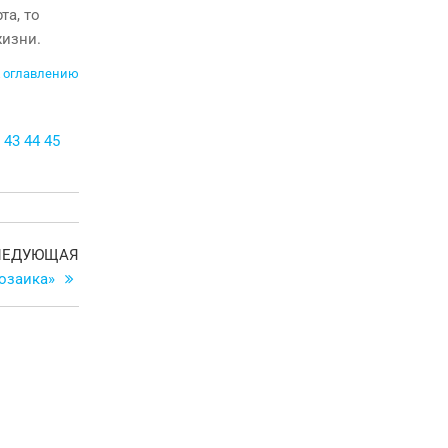
та, то
жизни.
 оглавлению
43
44
45
Следующая
ЛЕДУЮЩАЯ
запись
озаика»