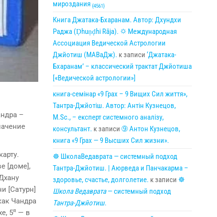
мироздания
{4561}
Книга Джатака-Бхаранам. Автор: Дхундхи
Раджа (Ḍhuṇḍhi Rāja). 🌣 Международная
Ассоциация Ведической Астрологии
Джйотиш (МАВаДж).
к записи
‘Джатака-
Бхаранам’ – классический трактат Джйотиша
[«Ведической астрологии»]
книга-семінар «9 Грах – 9 Вищих Сил життя»,
Тантра-Джйотіш. Автор: Антін Кузнецов,
андра –
M.Sc., – експерт системного аналізу,
начение
консультант.
к записи
➈ Антон Кузнецов,
книга «9 Грах — 9 Высших Сил жизни».
карту.
☸ ШколаВедаврата — системный подход
е [доме],
Тантра-Джйотиш. | Аюрведа и Панчакарма –
 Дхану
здоровье, счастье, долголетие.
к записи
☸
и [Сатурн]
Школа Ведаврата
— системный подход
как Чандра
Тантра-Джйотиш
.
я
е, 5
— в