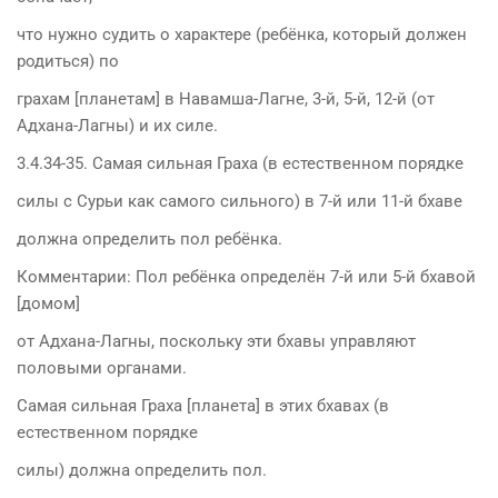
что нужно судить о характере (ребёнка, который должен
родиться) по
грахам [планетам] в Навамша-Лагне, 3-й, 5-й, 12-й (от
Адхана-Лагны) и их силе.
3.4.34-35. Самая сильная Граха (в естественном порядке
силы с Сурьи как самого сильного) в 7-й или 11-й бхаве
должна определить пол ребёнка.
Комментарии: Пол ребёнка определён 7-й или 5-й бхавой
[домом]
от Адхана-Лагны, поскольку эти бхавы управляют
половыми органами.
Самая сильная Граха [планета] в этих бхавах (в
естественном порядке
силы) должна определить пол.