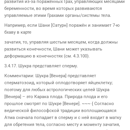
развития из-за поражённых Грах, управляющих месяцами
беременности, во время которых развиваются
управляемые этими Грахами органы/системы тела.
Например, если Шани [Сатурн] поражён и занимает 7-ю
бхаву в карте
зачатия, то, управляя шестым месяцем, когда должны
развиться конечности, Шани может указывать
деформацию в конечностях (см. 4.3.100).
3.4.17. Шукра представляет сперму.
Комментарии: Шукра [Венера] представляет
сперматозоид, который оплодотворяет яйцеклетку;
поэтому для любых астрологических целей Шукра
[Венера] – это Карака плода. Природа плода и его
прошлое смотрят по Шукре [Венере]. ~~~ { Согласно
ведической философской традиции воплощающаяся
Атма сначала попадает в сперму и с ней входит в матку
для обретения тела, согласно месту и моменту зачатия,