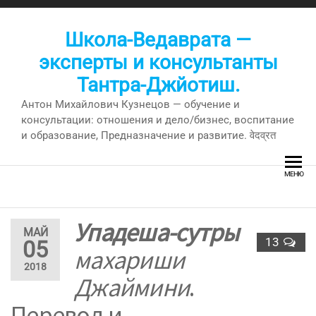
Перейти
к
Школа-Ведаврата —
содержимому
эксперты и консультанты
Тантра-Джйотиш.
Антон Михайлович Кузнецов — обучение и
консультации: отношения и дело/бизнес, воспитание
и образование, Предназначение и развитие. वेदव्रत
МЕНЮ
Упадеша-сутры
МАЙ
13
05
махариши
2018
Джаймини
.
Перевод и