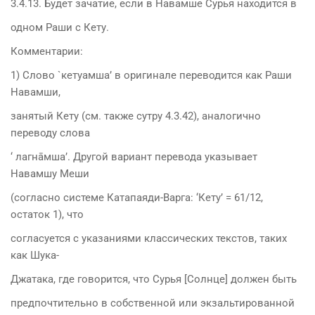
3.4.13. Будет зачатие, если в Навамше Сурья находится в
одном Раши с Кету.
Комментарии:
1) Слово `кетуамша’ в оригинале переводится как Раши
Навамши,
занятый Кету (см. также сутру 4.3.42), аналогично
переводу слова
‘ лагнāмша’. Другой вариант перевода указывает
Навамшу Меши
(согласно системе Катапаяди-Варга: ‘Кету’ = 61/12,
остаток 1), что
согласуется с указаниями классических текстов, таких
как Шука-
Джатака, где говорится, что Сурья [Солнце] должен быть
предпочтительно в собственной или экзальтированной