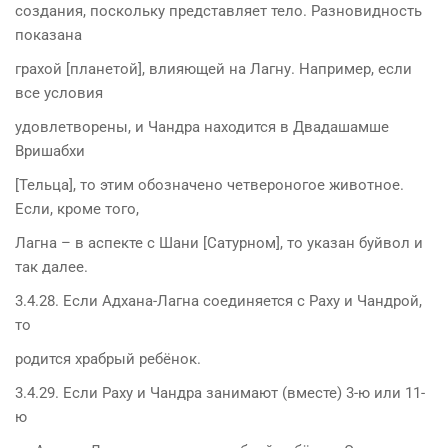
создания, поскольку представляет тело. Разновидность
показана
грахой [планетой], влияющей на Лагну. Например, если
все условия
удовлетворены, и Чандра находится в Двадашамше
Вришабхи
[Тельца], то этим обозначено четвероногое животное.
Если, кроме того,
Лагна – в аспекте с Шани [Сатурном], то указан буйвол и
так далее.
3.4.28. Если Адхана-Лагна соединяется с Раху и Чандрой,
то
родится храбрый ребёнок.
3.4.29. Если Раху и Чандра занимают (вместе) 3-ю или 11-
ю