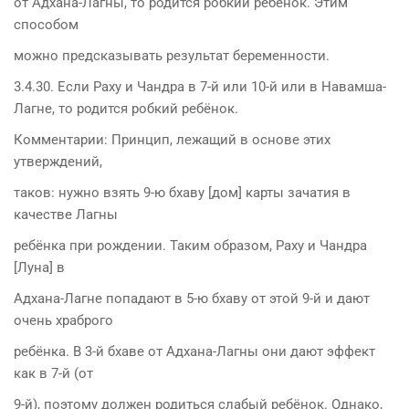
от Адхана-Лагны, то родится робкий ребёнок. Этим
способом
можно предсказывать результат беременности.
3.4.30. Если Раху и Чандра в 7-й или 10-й или в Навамша-
Лагне, то родится робкий ребёнок.
Комментарии: Принцип, лежащий в основе этих
утверждений,
таков: нужно взять 9-ю бхаву [дом] карты зачатия в
качестве Лагны
ребёнка при рождении. Таким образом, Раху и Чандра
[Луна] в
Адхана-Лагне попадают в 5-ю бхаву от этой 9-й и дают
очень храброго
ребёнка. В 3-й бхаве от Адхана-Лагны они дают эффект
как в 7-й (от
9-й), поэтому должен родиться слабый ребёнок. Однако,