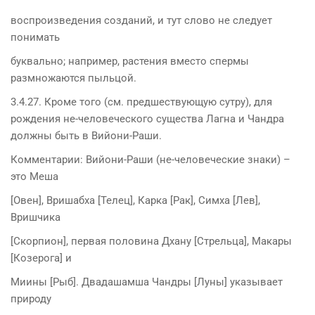
воспроизведения созданий, и тут слово не следует
понимать
буквально; например, растения вместо спермы
размножаются пыльцой.
3.4.27. Кроме того (см. предшествующую сутру), для
рождения не-человеческого существа Лагна и Чандра
должны быть в Вийони-Раши.
Комментарии: Вийони-Раши (не-человеческие знаки) –
это Меша
[Овен], Вришабха [Телец], Карка [Рак], Симха [Лев],
Вришчика
[Скорпион], первая половина Дхану [Стрельца], Макары
[Козерога] и
Миины [Рыб]. Двадашамша Чандры [Луны] указывает
природу