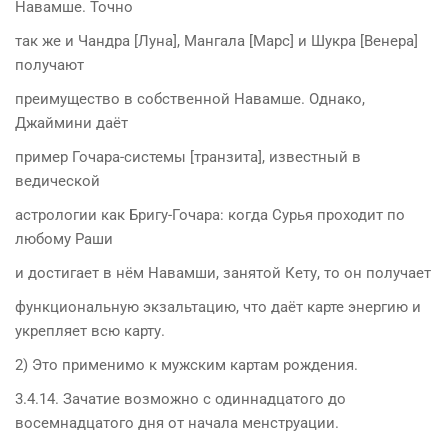
Навамше. Точно
так же и Чандра [Луна], Мангала [Марс] и Шукра [Венера]
получают
преимущество в собственной Навамше. Однако,
Джаймини даёт
пример Гочара-системы [транзита], известный в
ведической
астрологии как Бригу-Гочара: когда Сурья проходит по
любому Раши
и достигает в нём Навамши, занятой Кету, то он получает
функциональную экзальтацию, что даёт карте энергию и
укрепляет всю карту.
2) Это применимо к мужским картам рождения.
3.4.14. Зачатие возможно с одиннадцатого до
восемнадцатого дня от начала менструации.