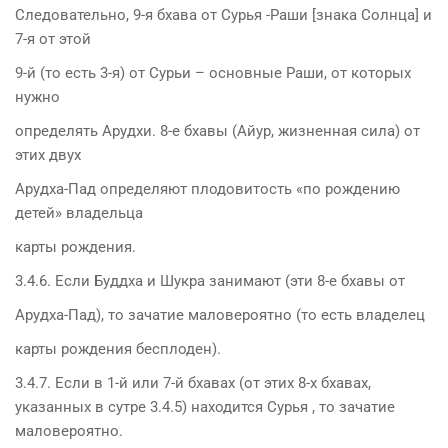
Следовательно, 9-я бхава от Сурья -Раши [знака Солнца] и
7-я от этой
9-й (то есть 3-я) от Сурьи – основные Раши, от которых
нужно
определять Арудхи. 8-е бхавы (Айур, жизненная сила) от
этих двух
Арудха-Пад определяют плодовитость «по рождению
детей» владельца
карты рождения.
3.4.6. Если Буддха и Шукра занимают (эти 8-е бхавы от
Арудха-Пад), то зачатие маловероятно (то есть владелец
карты рождения бесплоден).
3.4.7. Если в 1-й или 7-й бхавах (от этих 8-х бхавах,
указанных в сутре 3.4.5) находится Сурья , то зачатие
маловероятно.