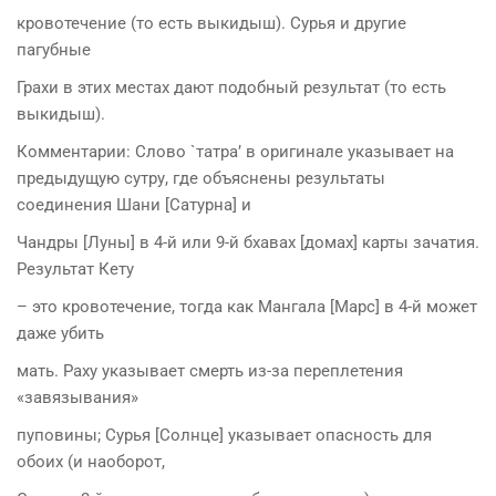
кровотечение (то есть выкидыш). Сурья и другие
пагубные
Грахи в этих местах дают подобный результат (то есть
выкидыш).
Комментарии: Слово `татра’ в оригинале указывает на
предыдущую сутру, где объяснены результаты
соединения Шани [Сатурна] и
Чандры [Луны] в 4-й или 9-й бхавах [домах] карты зачатия.
Результат Кету
– это кровотечение, тогда как Мангала [Марс] в 4-й может
даже убить
мать. Раху указывает смерть из-за переплетения
«завязывания»
пуповины; Сурья [Солнце] указывает опасность для
обоих (и наоборот,