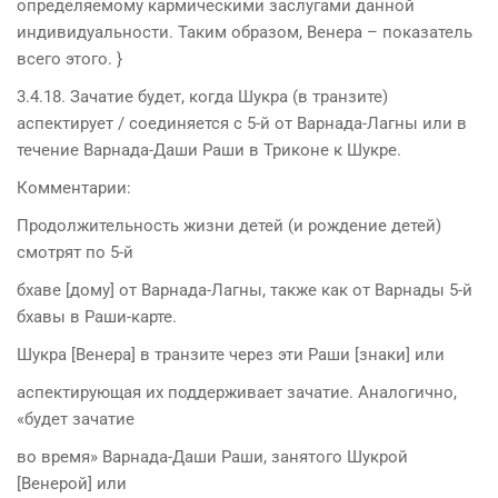
определяемому кармическими заслугами данной
индивидуальности. Таким образом, Венера – показатель
всего этого. }
3.4.18. Зачатие будет, когда Шукра (в транзите)
аспектирует / соединяется с 5-й от Варнада-Лагны или в
течение Варнада-Даши Раши в Триконе к Шукре.
Комментарии:
Продолжительность жизни детей (и рождение детей)
смотрят по 5-й
бхаве [дому] от Варнада-Лагны, также как от Варнады 5-й
бхавы в Раши-карте.
Шукра [Венера] в транзите через эти Раши [знаки] или
аспектирующая их поддерживает зачатие. Аналогично,
«будет зачатие
во время» Варнада-Даши Раши, занятого Шукрой
[Венерой] или