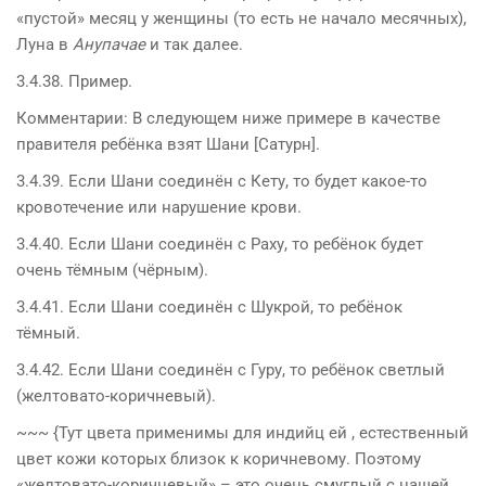
«пустой» месяц у женщины (то есть не начало месячных),
Луна в
Анупачае
и так далее.
3.4.38. Пример.
Комментарии: В следующем ниже примере в качестве
правителя ребёнка взят Шани [Сатурн].
3.4.39. Если Шани соединён с Кету, то будет какое-то
кровотечение или нарушение крови.
3.4.40. Если Шани соединён с Раху, то ребёнок будет
очень тёмным (чёрным).
3.4.41. Если Шани соединён с Шукрой, то ребёнок
тёмный.
3.4.42. Если Шани соединён с Гуру, то ребёнок светлый
(желтовато-коричневый).
~~~ {Тут цвета применимы для индийц ей , естественный
цвет кожи которых близок к коричневому. Поэтому
«желтовато-коричневый» – это очень смуглый с нашей