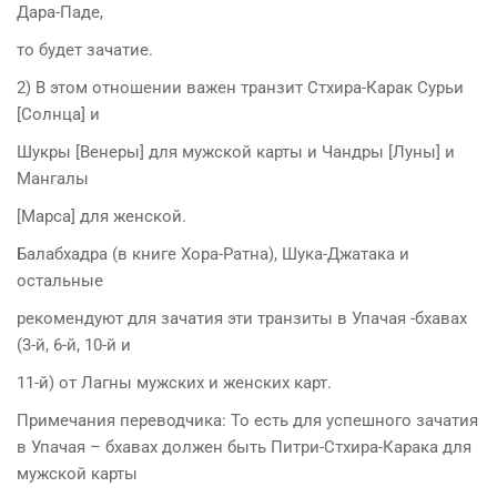
Дара-Паде,
то будет зачатие.
2) В этом отношении важен транзит Стхира-Карак Сурьи
[Солнца] и
Шукры [Венеры] для мужской карты и Чандры [Луны] и
Мангалы
[Марса] для женской.
Балабхадра (в книге Хора-Ратна), Шука-Джатака и
остальные
рекомендуют для зачатия эти транзиты в Упачая -бхавах
(3-й, 6-й, 10-й и
11-й) от Лагны мужских и женских карт.
Примечания переводчика: То есть для успешного зачатия
в Упачая – бхавах должен быть Питри-Стхира-Карака для
мужской карты