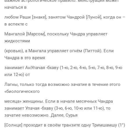
Важное астрологическое правило: менструация может
начаться в
любом Раши [знаке], занятом Чандрой [Луной], когда он –
в аспекте с
Мангалой [Марсом], поскольку Чандра управляет
жидкостями
(кровью), а Мангала управляет огнём (Питтой). Если
Чандра в это время
занимает АнУпачая -бхаву (1-ю, 2-ю, 4-ю, 5-ю, 7-ю, 8-ю, 9-ю
или 12-ю) от
Лагны, только тогда возможно зачатие в течение этого
«биологического
месяца» женщины. Если в начале месячных Чандра
занимает Упачая -бхаву (3-ю, 6-ю, 10-ю или 11-ю), то
зачатие невозможно. Далее, Сурья
[Солнце] проходит в своём транзите одну Тримшамшу (1°)