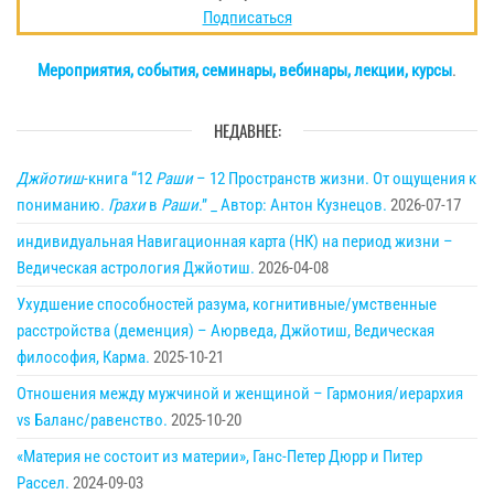
Подписаться
Мероприятия, события, семинары, вебинары, лекции, курсы
.
НЕДАВНЕЕ:
Джйотиш
-книга “12
Раши
– 12 Пространств жизни. От ощущения к
пониманию.
Грахи
в
Раши
.” _ Автор: Антон Кузнецов.
2026-07-17
индивидуальная Навигационная карта (НК) на период жизни –
Ведическая астрология Джйотиш.
2026-04-08
Ухудшение способностей разума, когнитивные/умственные
расстройства (деменция) – Аюрведа, Джйотиш, Ведическая
философия, Карма.
2025-10-21
Отношения между мужчиной и женщиной – Гармония/иерархия
vs Баланс/равенство.
2025-10-20
«Материя не состоит из материи», Ганс-Петер Дюрр и Питер
Рассел.
2024-09-03