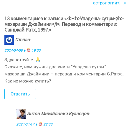
астрологии»]
13 комментариев к записи «<i><b>Упадеша-сутры</b>
махариши Джаймини</i>. Перевод и комментарии:
Санджай Ратх, 1997.»
Степан
:
2024-04-08 в
19:33
Здравствуйте.
Скажите, нам нужны две книги “Упадеша-сутры”
махариши Джаймини – перевод и комментарии С.Ратха.
Как их можно купить?
Ответить
Антон Михайлович Кузнецов
:
2024-04-17 в
22:33