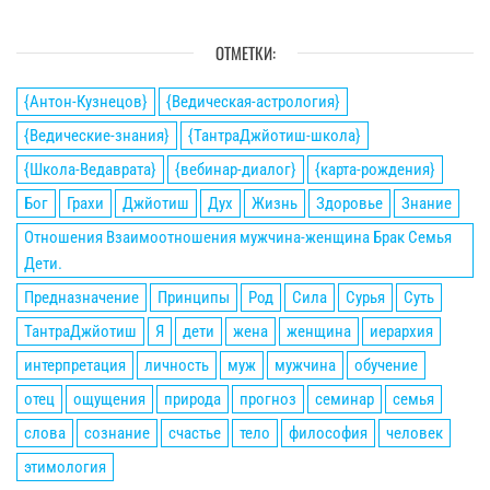
ОТМЕТКИ:
{Антон-Кузнецов}
{Ведическая-астрология}
{Ведические-знания}
{ТантраДжйотиш-школа}
{Школа-Ведаврата}
{вебинар-диалог}
{карта-рождения}
Бог
Грахи
Джйотиш
Дух
Жизнь
Здоровье
Знание
Отношения Взаимоотношения мужчина-женщина Брак Семья
Дети.
Предназначение
Принципы
Род
Сила
Сурья
Суть
ТантраДжйотиш
Я
дети
жена
женщина
иерархия
интерпретация
личность
муж
мужчина
обучение
отец
ощущения
природа
прогноз
семинар
семья
слова
сознание
счастье
тело
философия
человек
этимология