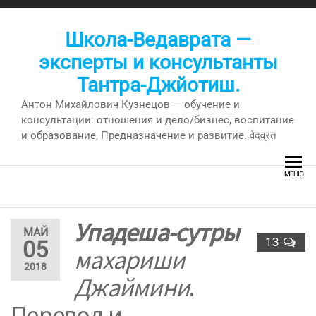
Перейти
к
Школа-Ведаврата —
содержимому
эксперты и консультанты
Тантра-Джйотиш.
Антон Михайлович Кузнецов — обучение и
консультации: отношения и дело/бизнес, воспитание
и образование, Предназначение и развитие. वेदव्रत
МЕНЮ
Упадеша-сутры
МАЙ
13
05
махариши
2018
Джаймини
.
Перевод и