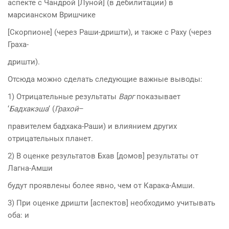
аспекте с Чандрой [Луной] (в дебилитации) в
марсианском Вришчике
[Скорпионе] (через Раши-дришти), и также с Раху (через
Граха-
дришти).
Отсюда можно сделать следующие важные выводы:
1) Отрицательные результаты
Варг
показывает
‘
Бадхакэша
‘ (
Грахой
–
правителем бадхака-Раши) и влиянием других
отрицательных планет.
2) В оценке результатов Бхав [домов] результаты от
Лагна-Амши
будут проявлены более явно, чем от Карака-Амши.
3) При оценке дришти [аспектов] необходимо учитывать
оба: и