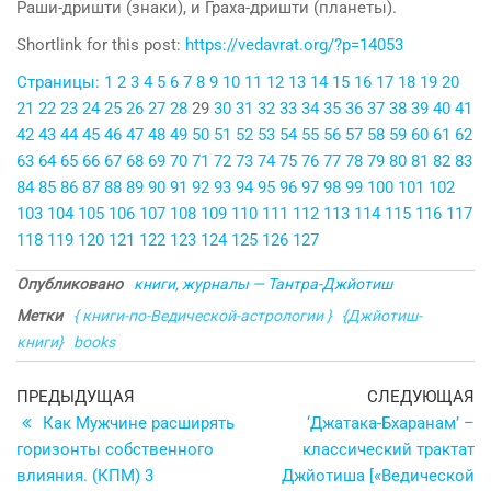
Раши-дришти (знаки), и Граха-дришти (планеты).
Shortlink for this post:
https://vedavrat.org/?p=14053
Страницы:
1
2
3
4
5
6
7
8
9
10
11
12
13
14
15
16
17
18
19
20
21
22
23
24
25
26
27
28
29
30
31
32
33
34
35
36
37
38
39
40
41
42
43
44
45
46
47
48
49
50
51
52
53
54
55
56
57
58
59
60
61
62
63
64
65
66
67
68
69
70
71
72
73
74
75
76
77
78
79
80
81
82
83
84
85
86
87
88
89
90
91
92
93
94
95
96
97
98
99
100
101
102
103
104
105
106
107
108
109
110
111
112
113
114
115
116
117
118
119
120
121
122
123
124
125
126
127
Опубликовано
книги, журналы — Тантра-Джйотиш
Метки
{ книги-по-Ведической-астрологии }
{Джйотиш-
книги}
books
Навигация
Предыдущая
С
ПРЕДЫДУЩАЯ
СЛЕДУЮЩАЯ
запись
з
Как Мужчине расширять
‘Джатака-Бхаранам’ –
по
горизонты собственного
классический трактат
записям
влияния. (КПМ) 3
Джйотиша [«Ведической