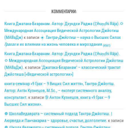
КОММЕНТАРИИ:
Книга Джатака-Бхаранам. Автор: Дхундхи Раджа (Ḍhuṇḍhi Rāja).🌣
Международная Ассоциация Ведической Астрологии Джйотиш
(МАВаДж)
к записи
☀
Тантра-Джйотиш
— наука о Высших Силах
Грахах
и их влиянии на жизнь человека и мироздания
{4561}
Книга Джатака-Бхаранам. Автор: Дхундхи Раджа (Ḍhuṇḍhi Rāja).
🌣 Международная Ассоциация Ведической Астрологии Джйотиш
(МАВаДж).
к записи
‘Джатака-Бхаранам’ – классический трактат
Джйотиша [«Ведической астрологии»]
книга-семінар «9 Грах – 9 Вищих Сил життя», Тантра-Джйотіш.
Автор: Антін Кузнецов, M.Sc., – експерт системного аналізу,
консультант.
к записи
➈ Антон Кузнецов, книга «9 Грах — 9
Высших Сил жизни».
☸ ШколаВедаврата — системный подход Тантра-Джйотиш. |
Аюрведа и Панчакарма – здоровье, счастье, долголетие.
к записи
☸
Школа Ведаврата
— системный подход
Тантра-Джйотиш
.