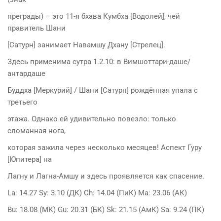
преграды) – это 11-я бхава Кумбха [Водолей], чей
правитель Шани
[Сатурн] занимает Навамшу Дхану [Стрелец].
Здесь применима сутра 1.2.10: в Вимшоттари-даше/
антардаше
Буддха [Меркурий] / Шани [Сатурн] рождённая упала с
третьего
этажа. Однако ей удивительно повезло: только
сломанная нога,
которая зажила через несколько месяцев! Аспект Гуру
[Юпитера] на
Лагну и Лагна-Амшу и здесь проявляется как спасение.
La: 14.27 Sy: 3.10 (ДК) Ch: 14.04 (ПиК) Ma: 23.06 (АК)
Bu: 18.08 (МК) Gu: 20.31 (БК) Sk: 21.15 (АмК) Sa: 9.24 (ПК)