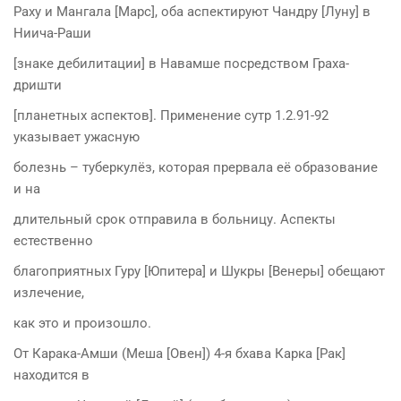
Раху и Мангала [Марс], оба аспектируют Чандру [Луну] в
Ниича-Раши
[знаке дебилитации] в Навамше посредством Граха-
дришти
[планетных аспектов]. Применение сутр 1.2.91-92
указывает ужасную
болезнь – туберкулёз, которая прервала её образование
и на
длительный срок отправила в больницу. Аспекты
естественно
благоприятных Гуру [Юпитера] и Шукры [Венеры] обещают
излечение,
как это и произошло.
От Карака-Амши (Меша [Овен]) 4-я бхава Карка [Рак]
находится в