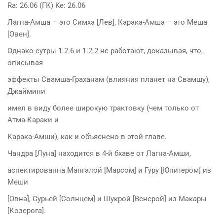
Ra: 26.06 (ГК) Ke: 26.06
Лагна-Амша – это Симха [Лев], Карака-Амша – это Меша
[Овен].
Однако сутры 1.2.6 и 1.2.2 не работают, доказывая, что,
описывая
эффекты Свамша-Граханам (влияния планет на Свамшу),
Джаймини
имел в виду более широкую трактовку (чем только от
Атма-Караки и
Карака-Амши), как и объяснено в этой главе.
Чандра [Луна] находится в 4-й бхаве от Лагна-Амши,
аспектированна Мангалой [Марсом] и Гуру [Юпитером] из
Меши
[Овна], Сурьей [Солнцем] и Шукрой [Венерой] из Макары
[Козерога].