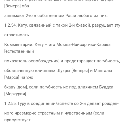
[Венера] оба
занимают 2-ю в собственном Раши любого из них.
1.2.54. Кету, связанный с такой 2-й бхавой, разрушает эту
страстность.
Комментарии: Кету – это Мокша-Найсаргика-Карака
[естественный
показатель освобождения] и предотвращает пагубность,
обозначенную влиянием Шукры [Венеры] и Мангалы
[Марса] на 2-ю
бхаву [дом], если пагубность не под влиянием Буддхи
[Меркурия].
1.2.55. Гуру в соединении/аспекте со 2-й делает рождён-
ного чрезмерно страстным и чувственным (если
присутствует