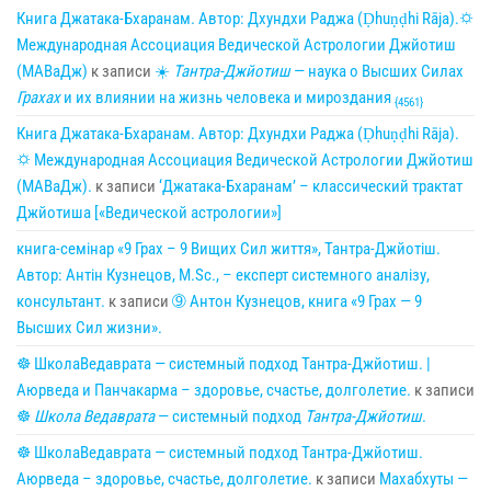
Книга Джатака-Бхаранам. Автор: Дхундхи Раджа (Ḍhuṇḍhi Rāja).🌣
Международная Ассоциация Ведической Астрологии Джйотиш
(МАВаДж)
к записи
☀
Тантра-Джйотиш
— наука о Высших Силах
Грахах
и их влиянии на жизнь человека и мироздания
{4561}
Книга Джатака-Бхаранам. Автор: Дхундхи Раджа (Ḍhuṇḍhi Rāja).
🌣 Международная Ассоциация Ведической Астрологии Джйотиш
(МАВаДж).
к записи
‘Джатака-Бхаранам’ – классический трактат
Джйотиша [«Ведической астрологии»]
книга-семінар «9 Грах – 9 Вищих Сил життя», Тантра-Джйотіш.
Автор: Антін Кузнецов, M.Sc., – експерт системного аналізу,
консультант.
к записи
➈ Антон Кузнецов, книга «9 Грах — 9
Высших Сил жизни».
☸ ШколаВедаврата — системный подход Тантра-Джйотиш. |
Аюрведа и Панчакарма – здоровье, счастье, долголетие.
к записи
☸
Школа Ведаврата
— системный подход
Тантра-Джйотиш
.
☸ ШколаВедаврата — системный подход Тантра-Джйотиш.
Аюрведа – здоровье, счастье, долголетие.
к записи
Махабхуты —