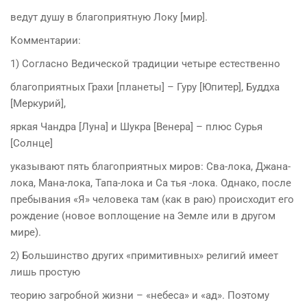
ведут душу в благоприятную Локу [мир].
Комментарии:
1) Согласно Ведической традиции четыре естественно
благоприятных Грахи [планеты] – Гуру [Юпитер], Буддха
[Меркурий],
яркая Чандра [Луна] и Шукра [Венера] – плюс Сурья
[Солнце]
указывают пять благоприятных миров: Сва-лока, Джана-
лока, Мана-лока, Тапа-лока и Са тья -лока. Однако, после
пребывания «Я» человека там (как в раю) происходит его
рождение (новое воплощение на Земле или в другом
мире).
2) Большинство других «примитивных» религий имеет
лишь простую
теорию загробной жизни – «небеса» и «ад». Поэтому