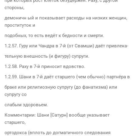
при которых рост клеток безудержен. Раху, с другой
стороны,
демоничн ый и показывает расходы на низких женщин,
проституток и
подобных, то есть ведёт к бедности и смерти.
1.2.57. Гуру или Чандра в 7-й (от Свамши) даёт привлека-
тельную внешность (и фигуру) супруги.
1.2.58. Раху в 7-й приносит вдовство.
1.2.59. Шани в 7-й даёт старшего (чем обычно) партнёра в
браке или религиозную супругу (до фанатизма) или
супругу со
слабым здоровьем.
Комментарии: Шани [Сатурн] вообще указывает
старшего,
ортодокса (вплоть до догматичного следования