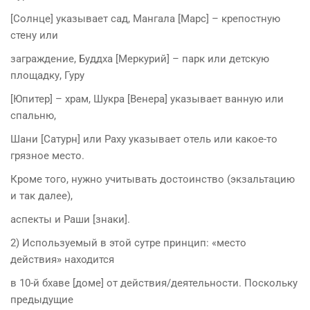
[Солнце] указывает сад, Мангала [Марс] – крепостную
стену или
заграждение, Буддха [Меркурий] – парк или детскую
площадку, Гуру
[Юпитер] – храм, Шукра [Венера] указывает ванную или
спальню,
Шани [Сатурн] или Раху указывает отель или какое-то
грязное место.
Кроме того, нужно учитывать достоинство (экзальтацию
и так далее),
аспекты и Раши [знаки].
2) Используемый в этой сутре принцип: «место
действия» находится
в 10-й бхаве [доме] от действия/деятельности. Поскольку
предыдущие