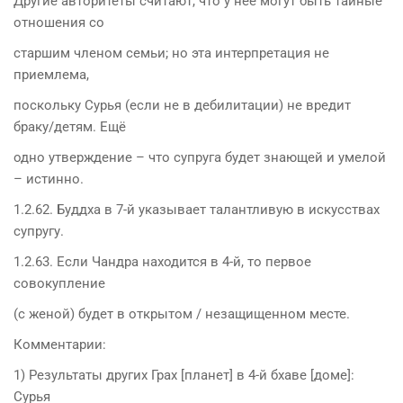
Другие авторитеты считают, что у неё могут быть тайные
отношения со
старшим членом семьи; но эта интерпретация не
приемлема,
поскольку Сурья (если не в дебилитации) не вредит
браку/детям. Ещё
одно утверждение – что супруга будет знающей и умелой
– истинно.
1.2.62. Буддха в 7-й указывает талантливую в искусствах
супругу.
1.2.63. Если Чандра находится в 4-й, то первое
совокупление
(с женой) будет в открытом / незащищенном месте.
Комментарии:
1) Результаты других Грах [планет] в 4-й бхаве [доме]:
Сурья