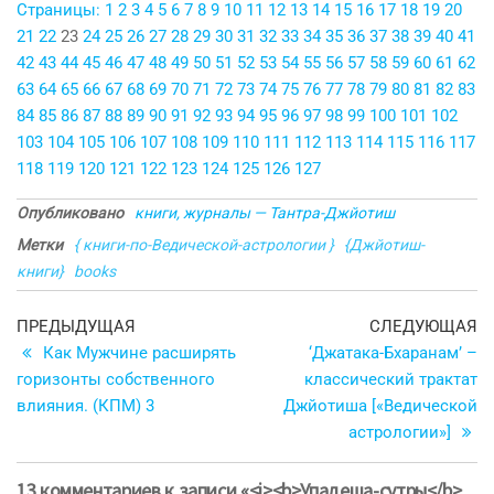
Страницы:
1
2
3
4
5
6
7
8
9
10
11
12
13
14
15
16
17
18
19
20
21
22
23
24
25
26
27
28
29
30
31
32
33
34
35
36
37
38
39
40
41
42
43
44
45
46
47
48
49
50
51
52
53
54
55
56
57
58
59
60
61
62
63
64
65
66
67
68
69
70
71
72
73
74
75
76
77
78
79
80
81
82
83
84
85
86
87
88
89
90
91
92
93
94
95
96
97
98
99
100
101
102
103
104
105
106
107
108
109
110
111
112
113
114
115
116
117
118
119
120
121
122
123
124
125
126
127
Опубликовано
книги, журналы — Тантра-Джйотиш
Метки
{ книги-по-Ведической-астрологии }
{Джйотиш-
книги}
books
Навигация
Предыдущая
С
ПРЕДЫДУЩАЯ
СЛЕДУЮЩАЯ
запись
з
Как Мужчине расширять
‘Джатака-Бхаранам’ –
по
горизонты собственного
классический трактат
записям
влияния. (КПМ) 3
Джйотиша [«Ведической
астрологии»]
13 комментариев к записи «<i><b>Упадеша-сутры</b>