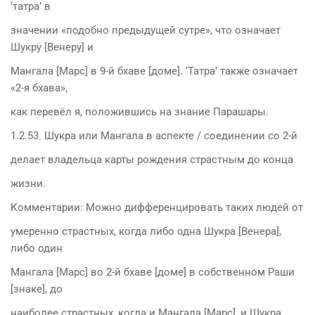
‘татра’ в
значении «подобно предыдущей сутре», что означает
Шукру [Венеру] и
Мангала [Марс] в 9-й бхаве [доме]. ‘Татра’ также означает
«2-я бхава»,
как перевёл я, положившись на знание Парашары.
1.2.53. Шукра или Мангала в аспекте / соединении со 2-й
делает владельца карты рождения страстным до конца
жизни.
Комментарии: Можно дифференцировать таких людей от
умеренно страстных, когда либо одна Шукра [Венера],
либо один
Мангала [Марс] во 2-й бхаве [доме] в собственном Раши
[знаке], до
наиболее страстных, когда и Мангала [Марс], и Шукра