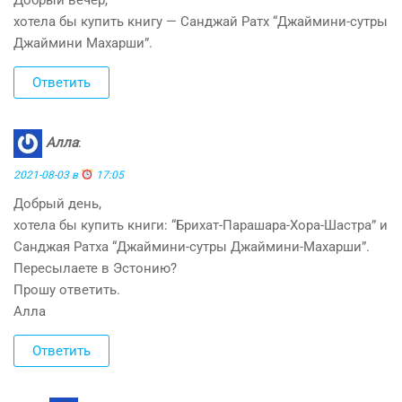
хотела бы купить книгу — Санджай Ратх “Джаймини-сутры
Джаймини Махарши”.
Ответить
Алла
:
2021-08-03 в
17:05
Добрый день,
хотела бы купить книги: “Брихат-Парашара-Хора-Шастра” и
Санджая Ратха “Джаймини-сутры Джаймини-Махарши”.
Пересылаете в Эстонию?
Прошу ответить.
Алла
Ответить