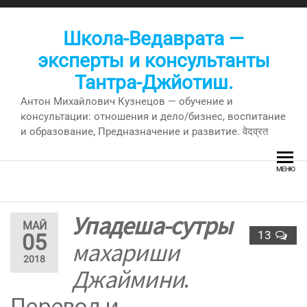
Перейти
к
Школа-Ведаврата —
содержимому
эксперты и консультанты
Тантра-Джйотиш.
Антон Михайлович Кузнецов — обучение и
консультации: отношения и дело/бизнес, воспитание
и образование, Предназначение и развитие. वेदव्रत
МЕНЮ
Упадеша-сутры
МАЙ
13
05
махариши
2018
Джаймини
.
Перевод и