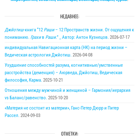
НЕДАВНЕЕ:
Джйотиш
-книга “12
Раши
– 12 Пространств жизни. От ощущения к
пониманию.
Грахи
в
Раши
.” _ Автор: Антон Кузнецов.
2026-07-17
индивидуальная Навигационная карта (НК) на период жизни –
Ведическая астрология Джйотиш.
2026-04-08
Ухудшение способностей разума, когнитивные/умственные
расстройства (деменция) – Аюрведа, Джйотиш, Ведическая
философия, Карма.
2025-10-21
Отношения между мужчиной и женщиной – Гармония/иерархия
vs Баланс/равенство.
2025-10-20
«Материя не состоит из материи», Ганс-Петер Дюрр и Питер
Рассел.
2024-09-03
ОТМЕТКИ: