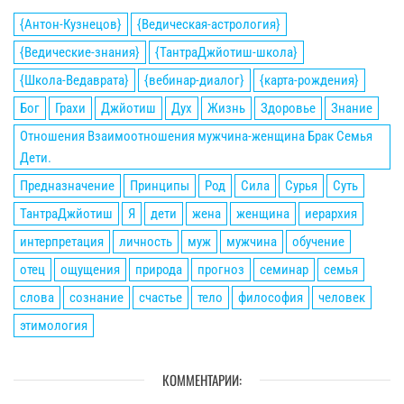
{Антон-Кузнецов}
{Ведическая-астрология}
{Ведические-знания}
{ТантраДжйотиш-школа}
{Школа-Ведаврата}
{вебинар-диалог}
{карта-рождения}
Бог
Грахи
Джйотиш
Дух
Жизнь
Здоровье
Знание
Отношения Взаимоотношения мужчина-женщина Брак Семья
Дети.
Предназначение
Принципы
Род
Сила
Сурья
Суть
ТантраДжйотиш
Я
дети
жена
женщина
иерархия
интерпретация
личность
муж
мужчина
обучение
отец
ощущения
природа
прогноз
семинар
семья
слова
сознание
счастье
тело
философия
человек
этимология
КОММЕНТАРИИ: