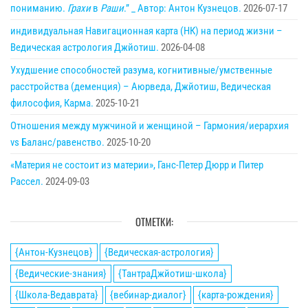
пониманию.
Грахи
в
Раши
.” _ Автор: Антон Кузнецов.
2026-07-17
индивидуальная Навигационная карта (НК) на период жизни –
Ведическая астрология Джйотиш.
2026-04-08
Ухудшение способностей разума, когнитивные/умственные
расстройства (деменция) – Аюрведа, Джйотиш, Ведическая
философия, Карма.
2025-10-21
Отношения между мужчиной и женщиной – Гармония/иерархия
vs Баланс/равенство.
2025-10-20
«Материя не состоит из материи», Ганс-Петер Дюрр и Питер
Рассел.
2024-09-03
ОТМЕТКИ:
{Антон-Кузнецов}
{Ведическая-астрология}
{Ведические-знания}
{ТантраДжйотиш-школа}
{Школа-Ведаврата}
{вебинар-диалог}
{карта-рождения}