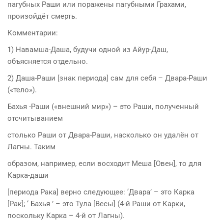
пагубных Раши или поражены пагубными Грахами,
произойдёт смерть.
Комментарии:
1) Навамша-Даша, будучи одной из Айур-Даш,
объясняется отдельно.
2) Даша-Раши [знак периода] сам для себя – Двара-Раши
(«тело»).
Бахья -Раши («внешний мир») – это Раши, полученный
отсчитыванием
столько Раши от Двара-Раши, насколько он удалён от
Лагны. Таким
образом, например, если восходит Меша [Овен], то для
Карка-даши
[периода Рака] верно следующее: ‘Двара’ – это Карка
[Рак]; ‘ Бахья ’ – это Тула [Весы] (4-й Раши от Карки,
поскольку Карка – 4-й от Лагны).