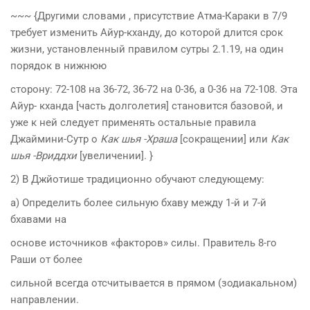
~~~ {Другими словами , присутствие Атма-Караки в 7/9
требует изменить Айур-кханду, до которой длится срок
жизни, установленный правилом сутры 2.1.19, на один
порядок в нижнюю
сторону: 72-108 на 36-72, 36-72 на 0-36, а 0-36 на 72-108. Эта
Айур- кханда [часть долголетия] становится базовой, и
уже к ней следует применять остальные правила
Джаймини-Сутр о
Как шья -Храша
[сокращении] или
Как
шья -Вриддхи
[увеличении]. }
2) В Джйотише традиционно обучают следующему:
а) Определить более сильную бхаву между 1-й и 7-й
бхавами на
основе источников «факторов» силы. Правитель 8-го
Раши от более
сильной всегда отсчитывается в прямом (зодиакальном)
направлении.