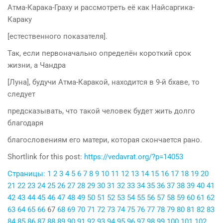
Атма-Карака-Граху и рассмотреть её как Найсаргика-
Караку
[естественного показателя].
Так, если первоначально определён короткий срок
жизни, а Чандра
[Луна], будучи Атма-Каракой, находится в 9-й бхаве, то
следует
предсказывать, что такой человек будет жить долго
благодаря
благословениям его матери, которая скончается рано.
Shortlink for this post:
https://vedavrat.org/?p=14053
Страницы:
1
2
3
4
5
6
7
8
9
10
11
12
13
14
15
16
17
18
19
20
21
22
23
24
25
26
27
28
29
30
31
32
33
34
35
36
37
38
39
40
41
42
43
44
45
46
47
48
49
50
51
52
53
54
55
56
57
58
59
60
61
62
63
64
65
66
67
68
69
70
71
72
73
74
75
76
77
78
79
80
81
82
83
84
85
86
87
88
89
90
91
92
93
94
95
96
97
98
99
100
101
102