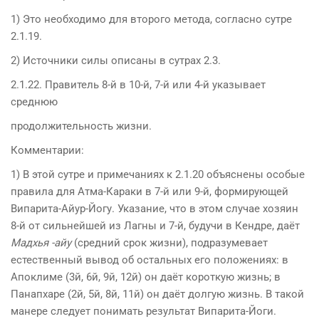
1) Это необходимо для второго метода, согласно сутре
2.1.19.
2) Источники силы описаны в сутрах 2.3.
2.1.22. Правитель 8-й в 10-й, 7-й или 4-й указывает
среднюю
продолжительность жизни.
Комментарии:
1) В этой сутре и примечаниях к 2.1.20 объяснены особые
правила для Атма-Караки в 7-й или 9-й, формирующей
Випарита-Айур-Йогу. Указание, что в этом случае хозяин
8-й от сильнейшей из Лагны и 7-й, будучи в Кендре, даёт
Мадхья -айу
(средний срок жизни), подразумевает
естественный вывод об остальных его положениях: в
Апоклиме (3й, 6й, 9й, 12й) он даёт короткую жизнь; в
Панапхаре (2й, 5й, 8й, 11й) он даёт долгую жизнь. В такой
манере следует понимать результат Випарита-Йоги.