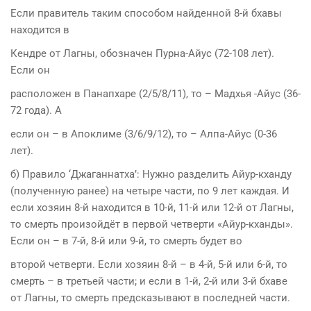
Если правитель таким способом найденной 8-й бхавы
находится в
Кендре от Лагны, обозначен Пурна-Айус (72-108 лет).
Если он
расположен в Панапхаре (2/5/8/11), то – Мадхья -Айус (36-
72 года). А
если он – в Апоклиме (3/6/9/12), то – Алпа-Айус (0-36
лет).
б) Правило ‘Джаганнатха’: Нужно разделить Айур-кханду
(полученную ранее) на четыре части, по 9 лет каждая. И
если хозяин 8-й находится в 10-й, 11-й или 12-й от Лагны,
то смерть произойдёт в первой четверти «Айур-кханды».
Если он – в 7-й, 8-й или 9-й, то смерть будет во
второй четверти. Если хозяин 8-й – в 4-й, 5-й или 6-й, то
смерть – в третьей части; и если в 1-й, 2-й или 3-й бхаве
от Лагны, то смерть предсказывают в последней части.