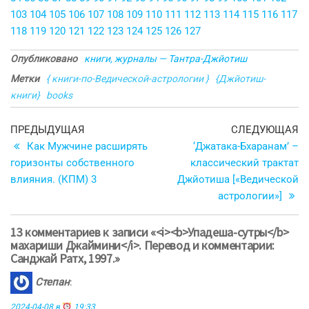
103
104
105
106
107
108
109
110
111
112
113
114
115
116
117
118
119
120
121
122
123
124
125
126
127
Опубликовано
книги, журналы — Тантра-Джйотиш
Метки
{ книги-по-Ведической-астрологии }
{Джйотиш-
книги}
books
Навигация
Предыдущая
С
ПРЕДЫДУЩАЯ
СЛЕДУЮЩАЯ
запись
з
Как Мужчине расширять
‘Джатака-Бхаранам’ –
по
горизонты собственного
классический трактат
записям
влияния. (КПМ) 3
Джйотиша [«Ведической
астрологии»]
13 комментариев к записи «<i><b>Упадеша-сутры</b>
махариши Джаймини</i>. Перевод и комментарии:
Санджай Ратх, 1997.»
Степан
:
2024-04-08 в
19:33