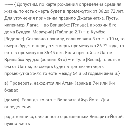
~~~ { Допустим, по карте рождения определена средняя
жизнь, то есть смерть будет в промежуток от 36 до 72 лет.
Для уточнения применим правило Джаганнатха. Пусть,
например, Лагна – во Вришабхе [Тельце], а хозяин 8-го
дома Буддха [Меркурий] (Таблица 2.1) – в Кумбхе
[Водолее]. Согласно правилу, если хозяин 8-го – в 10-м, то
смерть будет в первую четверть промежутка 36-72 года, то
есть в промежуток 36-45 лет. Если при той же Лагне
Вришабха Буддха (хозяин 8-го) – в Туле [Весах], то есть в
6-м от Лагны, то смерть будет в третью четверть
промежутка 36-72, то есть между 54 и 63 годами жизни.}
в) Проверить, находится ли Атма-Карака в 7-й или 9-й
бхавах
[домах]. Если да, то это – Випарита-Айур-Йога. Для
определения
родственника, связанного с рождённым Випарита-Йогой,
нужно взять