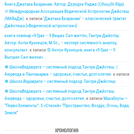
Книга Джатака-Бхаранам. Автор: Дхундхи Раджа (Ḍhuṇḍhi Rāja).
🌣 Международная Ассоциация Ведической Астрологии Джйотиш
(МАВаДж).
к записи
‘Джатака-Бхаранам’ – классический трактат
Джйотиша [«Ведической астрологии»]
книга-семінар «9 Грах – 9 Вищих Сил життя», Тантра-Джйотіш.
Автор: Антін Кузнецов, M.Sc., – експерт системного аналізу,
консультант.
к записи
➈ Антон Кузнецов, книга «9 Грах — 9
Высших Сил жизни».
☸ ШколаВедаврата — системный подход Тантра-Джйотиш. |
Аюрведа и Панчакарма – здоровье, счастье, долголетие.
к записи
☸
Школа Ведаврата
— системный подход
Тантра-Джйотиш
.
☸ ШколаВедаврата — системный подход Тантра-Джйотиш.
Аюрведа – здоровье, счастье, долголетие.
к записи
Махабхуты —
“ПервоЭлементы”: 5 «Стихий» “Пространство, Воздух, Огонь, Вода,
Земля”
ХРОНОЛОГИЯ: