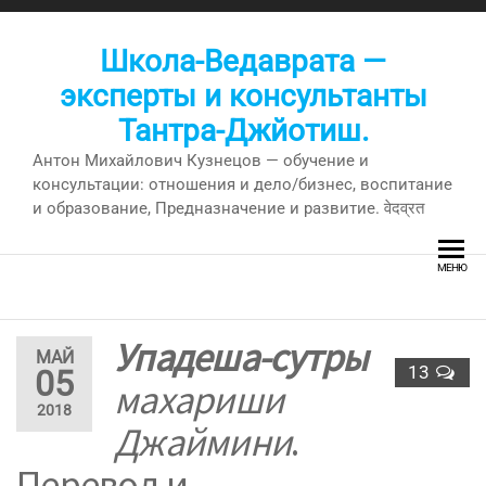
Перейти
к
Школа-Ведаврата —
содержимому
эксперты и консультанты
Тантра-Джйотиш.
Антон Михайлович Кузнецов — обучение и
консультации: отношения и дело/бизнес, воспитание
и образование, Предназначение и развитие. वेदव्रत
МЕНЮ
Упадеша-сутры
МАЙ
13
05
махариши
2018
Джаймини
.
Перевод и