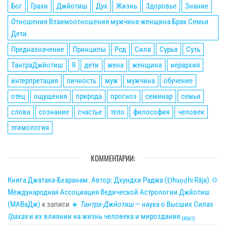
Бог
Грахи
Джйотиш
Дух
Жизнь
Здоровье
Знание
Отношения Взаимоотношения мужчина-женщина Брак Семья
Дети.
Предназначение
Принципы
Род
Сила
Сурья
Суть
ТантраДжйотиш
Я
дети
жена
женщина
иерархия
интерпретация
личность
муж
мужчина
обучение
отец
ощущения
природа
прогноз
семинар
семья
слова
сознание
счастье
тело
философия
человек
этимология
КОММЕНТАРИИ:
Книга Джатака-Бхаранам. Автор: Дхундхи Раджа (Ḍhuṇḍhi Rāja).🌣
Международная Ассоциация Ведической Астрологии Джйотиш
(МАВаДж)
к записи
☀
Тантра-Джйотиш
— наука о Высших Силах
Грахах
и их влиянии на жизнь человека и мироздания
{4561}