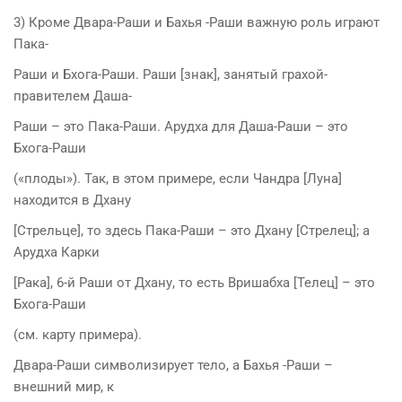
3) Кроме Двара-Раши и Бахья -Раши важную роль играют
Пака-
Раши и Бхога-Раши. Раши [знак], занятый грахой-
правителем Даша-
Раши – это Пака-Раши. Арудха для Даша-Раши – это
Бхога-Раши
(«плоды»). Так, в этом примере, если Чандра [Луна]
находится в Дхану
[Стрельце], то здесь Пака-Раши – это Дхану [Стрелец]; а
Арудха Карки
[Рака], 6-й Раши от Дхану, то есть Вришабха [Телец] – это
Бхога-Раши
(см. карту примера).
Двара-Раши символизирует тело, а Бахья -Раши –
внешний мир, к