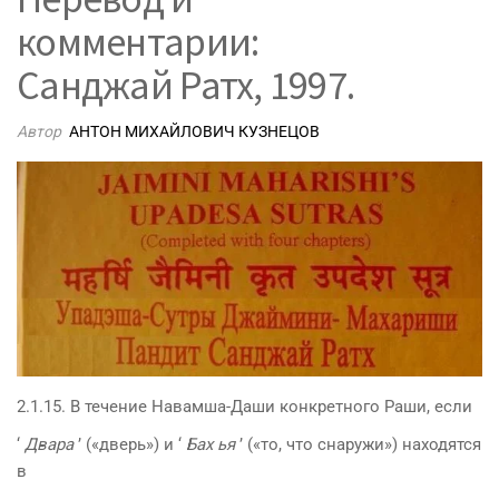
комментарии:
Санджай Ратх, 1997.
Автор
АНТОН МИХАЙЛОВИЧ КУЗНЕЦОВ
2.1.15. В течение Навамша-Даши конкретного Раши, если
‘
Двара
’ («дверь») и ‘
Бах ья
’ («то, что снаружи») находятся
в