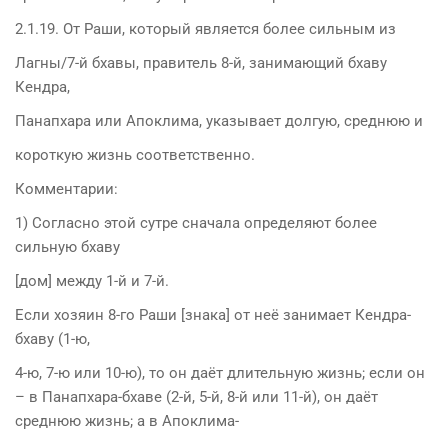
2.1.19. От Раши, который является более сильным из
Лагны/7-й бхавы, правитель 8-й, занимающий бхаву
Кендра,
Панапхара или Апоклима, указывает долгую, среднюю и
короткую жизнь соответственно.
Комментарии:
1) Согласно этой сутре сначала определяют более
сильную бхаву
[дом] между 1-й и 7-й.
Если хозяин 8-го Раши [знака] от неё занимает Кендра-
бхаву (1-ю,
4-ю, 7-ю или 10-ю), то он даёт длительную жизнь; если он
– в Панапхара-бхаве (2-й, 5-й, 8-й или 11-й), он даёт
среднюю жизнь; а в Апоклима-