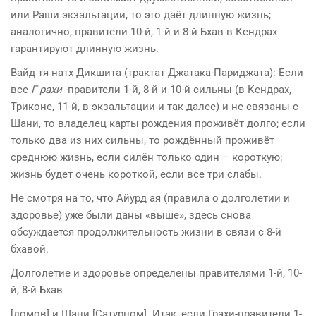
или Раши экзальтации, то это даёт длинную жизнь;
аналогично, правители 10-й, 1-й и 8-й Бхав в Кендрах
гарантируют длинную жизнь.
Вайд тя натх Дикшита (трактат Джатака-Париджата): Если
все
Г рахи
-правители 1-й, 8-й и 10-й сильны (в Кендрах,
Триконе, 11-й, в экзальтации и так далее) и не связаны с
Шани, то владелец карты рождения проживёт долго; если
только два из них сильны, то рождённый проживёт
среднюю жизнь, если силён только один – короткую;
жизнь будет очень короткой, если все три слабы.
Не смотря на то, что Айурд ая (правила о долголетии и
здоровье) уже были даны «выше», здесь снова
обсуждается продолжительность жизни в связи с 8-й
бхавой.
Долголетие и здоровье определены правителями 1-й, 10-
й, 8-й Бхав
[домов] и Шани [Сатурном]. Итак, если Грахи-правители 1-