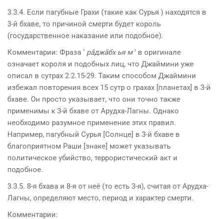
3.3.4. Если пагубные Грахи (такие как Сурья ) находятся в
3-й бхаве, то причиной смерти будет король
(государственное наказание или подобное).
Комментарии: Фраза ‘
рāджāбх ья м
’ в оригинале
означает короля и подобных лиц, что Джаймини уже
описал в сутрах 2.2.15-29. Таким способом Джаймини
избежал повторения всех 15 сутр о грахах [планетах] в 3-й
бхаве. Он просто указывает, что они точно также
применимы к 3-й бхаве от Арудха-Лагны. Однако
необходимо разумное применение этих правил.
Например, пагубный Сурья [Солнце] в 3-й бхаве в
благоприятном Раши [знаке] может указывать
политическое убийство, террористический акт и
подобное.
3.3.5. 8-я бхава и 8-я от неё (то есть 3-я), считая от Арудха-
Лагны, определяют место, период и характер смерти.
Комментарии: