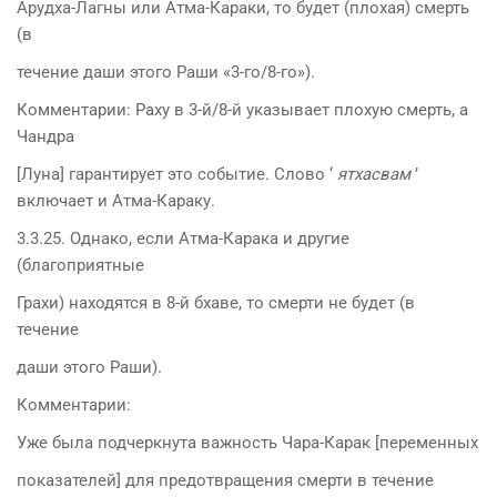
Арудха-Лагны или Атма-Караки, то будет (плохая) смерть
(в
течение даши этого Раши «3-го/8-го»).
Комментарии: Раху в 3-й/8-й указывает плохую смерть, а
Чандра
[Луна] гарантирует это событие. Слово ‘
ятхасвам
’
включает и Атма-Караку.
3.3.25. Однако, если Атма-Карака и другие
(благоприятные
Грахи) находятся в 8-й бхаве, то смерти не будет (в
течение
даши этого Раши).
Комментарии:
Уже была подчеркнута важность Чара-Карак [переменных
показателей] для предотвращения смерти в течение