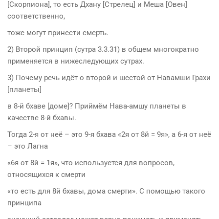
[Скорпиона], то есть Дхану [Стрелец] и Меша [Овен]
соответственно,
тоже могут принести смерть.
2) Второй принцип (сутра 3.3.31) в общем многократно
применяется в нижеследующих сутрах.
3) Почему речь идёт о второй и шестой от Навамши Грахи
[планеты]
в 8-й бхаве [доме]? Приймём Нава-амшу планеты в
качестве 8-й бхавы.
Тогда 2-я от неё – это 9-я бхава «2я от 8й = 9я», а 6-я от неё
– это Лагна
«6я от 8й = 1я», что используется для вопросов,
относящихся к смерти
«то есть для 8й бхавы, дома смерти». С помощью такого
принципа