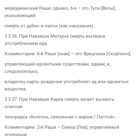
меркурианский Раши; однако, 6-я – это Тула [Весы],
указывающий
смерть от дубин и палок (как наказание).
3.3.36. При Навамше Митхуна смерть вызвана
употреблением яда.
Комментарии: 6-й Раши [знак] – это Вришчика [Скорпион],
управляющий ядовитыми существами, ядами; и,
следовательно,
владелец карты рождения употребляет яд или ядовитые
вещества.
3.3.37. При Навамше Карка смерть может вызвать
опасная
лихорадка «болезнь, связанная с жаром / Питтой».
Комментарии: 2-й Раши – Симха [Лев], управляемый
огненным