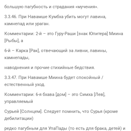
большую пагубность и страдания «мучения».
3.3.46. При Навамше Кумбха убить могут лавина,
камнепад или ураган.
Комментарии: 2-й – это Гуру-Раши [знак Юпитера] Миина
[Рыбы], а
6-й – Карка [Рак], отвечающий за ливни, лавины,
камнепады,
наводнения и прочие стихийные бедствия.
3.3.47. При Навамше Миина будет спокойный /
естественный уход.
Комментарии: 6-я бхава [дом] – это Симха [Лев],
управляемый
Сурьей [Солнцем]. Следует помнить, что Сурья (кроме
дебилитации)
редко пагубным для УпаПады (то есть для брака, детей) и