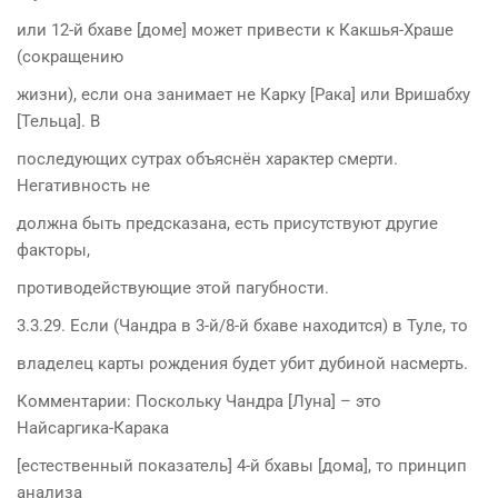
или 12-й бхаве [доме] может привести к Какшья-Храше
(сокращению
жизни), если она занимает не Карку [Рака] или Вришабху
[Тельца]. В
последующих сутрах объяснён характер смерти.
Негативность не
должна быть предсказана, есть присутствуют другие
факторы,
противодействующие этой пагубности.
3.3.29. Если (Чандра в 3-й/8-й бхаве находится) в Туле, то
владелец карты рождения будет убит дубиной насмерть.
Комментарии: Поскольку Чандра [Луна] – это
Найсаргика-Карака
[естественный показатель] 4-й бхавы [дома], то принцип
анализа