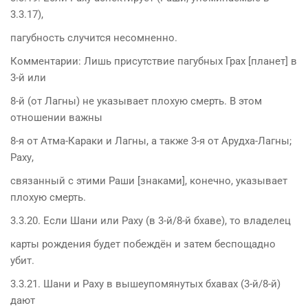
3.3.17),
пагубность случится несомненно.
Комментарии: Лишь присутствие пагубных Грах [планет] в
3-й или
8-й (от Лагны) не указывает плохую смерть. В этом
отношении важны
8-я от Атма-Караки и Лагны, а также 3-я от Арудха-Лагны;
Раху,
связанный с этими Раши [знаками], конечно, указывает
плохую смерть.
3.3.20. Если Шани или Раху (в 3-й/8-й бхаве), то владелец
карты рождения будет побеждён и затем беспощадно
убит.
3.3.21. Шани и Раху в вышеупомянутых бхавах (3-й/8-й)
дают