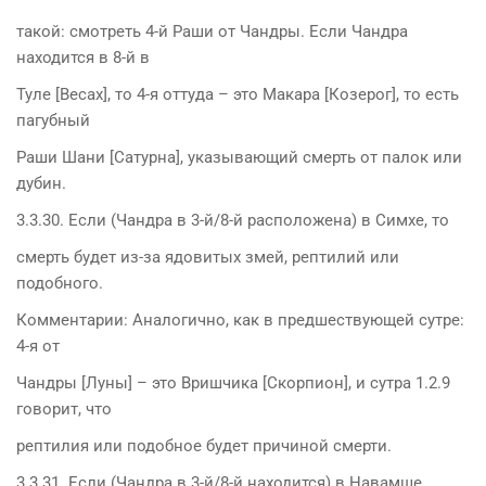
такой: смотреть 4-й Раши от Чандры. Если Чандра
находится в 8-й в
Туле [Весах], то 4-я оттуда – это Макара [Козерог], то есть
пагубный
Раши Шани [Сатурна], указывающий смерть от палок или
дубин.
3.3.30. Если (Чандра в 3-й/8-й расположена) в Симхе, то
смерть будет из-за ядовитых змей, рептилий или
подобного.
Комментарии: Аналогично, как в предшествующей сутре:
4-я от
Чандры [Луны] – это Вришчика [Скорпион], и сутра 1.2.9
говорит, что
рептилия или подобное будет причиной смерти.
3.3.31. Если (Чандра в 3-й/8-й находится) в Навамше