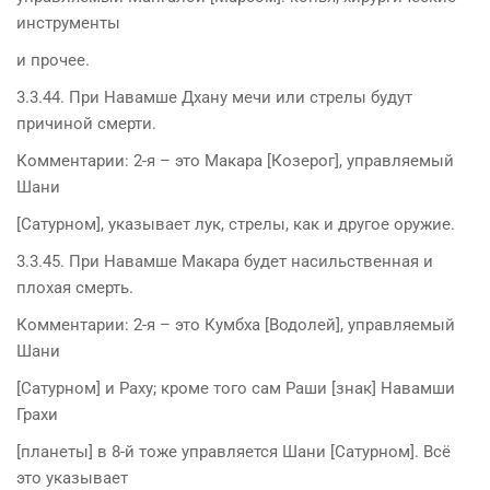
инструменты
и прочее.
3.3.44. При Навамше Дхану мечи или стрелы будут
причиной смерти.
Комментарии: 2-я – это Макара [Козерог], управляемый
Шани
[Сатурном], указывает лук, стрелы, как и другое оружие.
3.3.45. При Навамше Макара будет насильственная и
плохая смерть.
Комментарии: 2-я – это Кумбха [Водолей], управляемый
Шани
[Сатурном] и Раху; кроме того сам Раши [знак] Навамши
Грахи
[планеты] в 8-й тоже управляется Шани [Сатурном]. Всё
это указывает