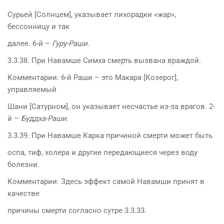
Сурьей [Солнцем], указывает лихорадки «жар»,
бессонницу и так
далее. 6-й –
Гуру-Раши
.
3.3.38. При Навамше Симха смерть вызвана враждой.
Комментарии: 6-й Раши – это Макара [Козерог],
управляемый
Шани [Сатурном], он указывает несчастье из-за врагов. 2-
й –
Буддха-Раши
.
3.3.39. При Навамше Карка причиной смерти может быть
оспа, тиф, холера и другие передающиеся через воду
болезни.
Комментарии: Здесь эффект самой Навамши принят в
качестве
причины смерти согласно сутре 3.3.33.