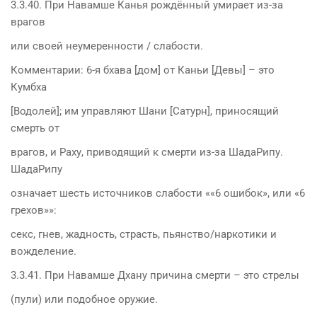
3.3.40. При Навамше Канья рождённый умирает из-за
врагов
или своей неумеренности / слабости.
Комментарии: 6-я бхава [дом] от Каньи [Девы] – это
Кумбха
[Водолей]; им управляют Шани [Сатурн], приносящий
смерть от
врагов, и Раху, приводящий к смерти из-за ШадаРипу.
ШадаРипу
означает шесть источников слабости ««6 ошибок», или «6
грехов»»:
секс, гнев, жадность, страсть, пьянство/наркотики и
вожделение.
3.3.41. При Навамше Дхану причина смерти – это стрелы
(пули) или подобное оружие.