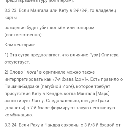
предотвращена Гуру [Юпитером].
3.3.23. Если Мангала или Кету в 3-й/8-й, то владелец
карты
рождения будет убит копьём или топором
(соответственно).
Комментарии:
1) Эта сутра предполагает, что влияние Гуру [Юпитера]
отсутствует.
2) Слово ‘
йога
’ в оригинале можно также
интерпретировать как «7-я бхава [дом]». Есть правило о
Пишача-Бадхаке (пагубной Йоге), которое требует
присутствия Кету в Кендре, когда Мангала [Марс]
аспектирует Лагну. Следовательно, эти две Грахи
[планеты] в 7-й бхаве формируют такую негативную
комбинацию.
3.3.24. Если Раху и Чандра связаны с 3-й/8-й бхавой от