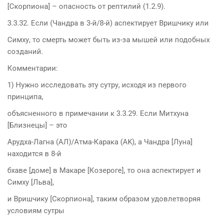
[Скорпиона] – опасность от рептилий (1.2.9).
3.3.32. Если (Чандра в 3-й/8-й) аспектирует Вришчику или
Симху, то смерть может быть из-за мышей или подобных
созданий.
Комментарии:
1) Нужно исследовать эту сутру, исходя из первого
принципа,
объясненного в примечании к 3.3.29. Если Митхуна
[Близнецы] – это
Арудха-Лагна (АЛ)/Атма-Карака (AK), а Чандра [Луна]
находится в 8-й
бхаве [доме] в Макаре [Козероге], то она аспектирует и
Симху [Льва],
и Вришчику [Скорпиона], таким образом удовлетворяя
условиям сутры