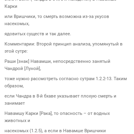
Карки
или Вришчики, то смерть возможна из-за укусов
насекомых,
ядовитых существ и так далее.
Комментарии: Второй принцип анализа, упомянутый в
этой сутре:
Раши [знак] Навамши, непосредственно занятый
Чандрой [Луной],
тоже нужно рассмотреть согласно сутрам 1.2.2-13. Таким
образом,
если Чандра в 8-й бхаве указывает плохую смерть и
занимает
Навамшу Карки [Рака], то опасность – от водных
животных и
насекомых (1.2.5), а если в Навамше Вришчики