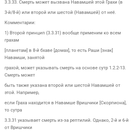
3.3.33. Смерть может вызвана Навамшей этой Грахи (в
3-й/8-й) или второй или шестой (Навамшей) от неё.
Комментарии:
1) Второй принцип (3.3.31) вообще применим ко всем
грахам
[планетам] в 8-й бхаве [домах], то есть Раши [знак]
Навамши, занятой
грахой, может указывать смерть на основе сутр 1.2.2-13.
Смерть может
быть также указана второй или шестой Навамшей от
этой. Например,
если Граха находится в Навамше Вришчики [Скорпиона],
то сутра
3.3.31 указывает смерть из-за рептилий. Однако, 2-й и 6-й
от Вришчики