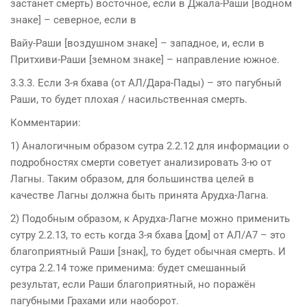
застанет смерть) восточное, если в Джала-Раши [водном
знаке] – северное, если в
Вайу-Раши [воздушном знаке] – западное, и, если в
Притхиви-Раши [земном знаке] – направление южное.
3.3.3. Если 3-я бхава (от АЛ/Дара-Пады) – это пагубный
Раши, то будет плохая / насильственная смерть.
Комментарии:
1) Аналогичным образом сутра 2.2.12 для информации о
подробностях смерти советует анализировать 3-ю от
Лагны. Таким образом, для большинства целей в
качестве Лагны должна быть принята Арудха-Лагна.
2) Подобным образом, к Арудха-Лагне можно применить
сутру 2.2.13, то есть когда 3-я бхава [дом] от АЛ/A7 – это
благоприятный Раши [знак], то будет обычная смерть. И
сутра 2.2.14 тоже применима: будет смешанный
результат, если Раши благоприятный, но поражён
пагубными Грахами или наоборот.