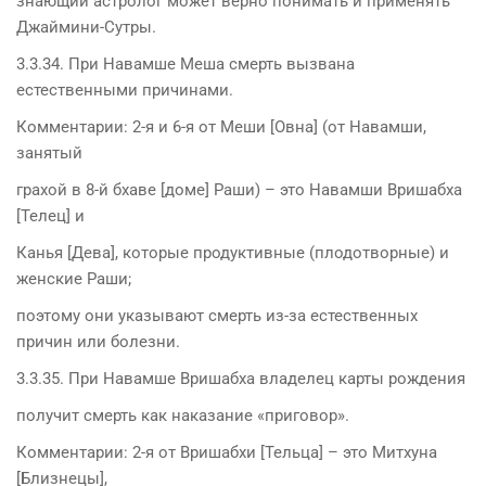
знающий астролог может верно понимать и применять
Джаймини-Сутры.
3.3.34. При Навамше Меша смерть вызвана
естественными причинами.
Комментарии: 2-я и 6-я от Меши [Овна] (от Навамши,
занятый
грахой в 8-й бхаве [доме] Раши) – это Навамши Вришабха
[Телец] и
Канья [Дева], которые продуктивные (плодотворные) и
женские Раши;
поэтому они указывают смерть из-за естественных
причин или болезни.
3.3.35. При Навамше Вришабха владелец карты рождения
получит смерть как наказание «приговор».
Комментарии: 2-я от Вришабхи [Тельца] – это Митхуна
[Близнецы],