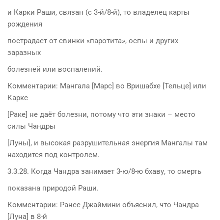
и Карки Раши, связан (с 3-й/8-й), то владелец карты
рождения
пострадает от свинки «паротита», оспы и других
заразных
болезней или воспалений.
Комментарии: Мангала [Марс] во Вришабхе [Тельце] или
Карке
[Раке] не даёт болезни, потому что эти знаки – место
силы Чандры
[Луны], и высокая разрушительная энергия Мангалы там
находится под контролем.
3.3.28. Когда Чандра занимает 3-ю/8-ю бхаву, то смерть
показана природой Раши.
Комментарии: Ранее Джаймини объяснил, что Чандра
[Луна] в 8-й