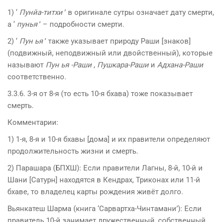
1) ‘
Пунйа-титхи
’ в оригинале сутры означает дату смерти,
а ‘
пунья
’ – подробности смерти.
2) ‘
Пун ья
’ также указывает природу Раши [знаков]
(подвижный, неподвижный или двойственный), которые
называют
Пун ья -Раши
,
Пушкара-Раши
и
Адхана-Раши
соответственно.
3.3.6. 3-я от 8-я (то есть 10-я бхава) тоже показывает
смерть.
Комментарии:
1) 1-я, 8-я и 10-я бхавы [дома] и их правители определяют
продолжительность жизни и смерть.
2) Парашара (БПХШ): Если правители Лагны, 8-й, 10-й и
Шани [Сатурн] находятся в Кендрах, Триконах или 11-й
бхаве, то владелец карты рождения живёт долго.
Вьянкатеш Шарма (книга ‘Сарвартха-Чинтамани’): Если
правитель 10-й занимает дружественный, собственный