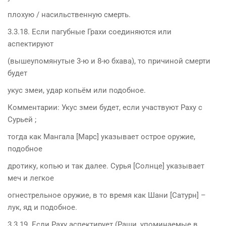
плохую / насильственную смерть.
3.3.18. Если пагубные Грахи соединяются или
аспектируют
(вышеупомянутые 3-ю и 8-ю бхава), то причиной смерти
будет
укус змеи, удар копьём или подобное.
Комментарии: Укус змеи будет, если участвуют Раху с
Сурьей ;
тогда как Мангала [Марс] указывает острое оружие,
подобное
дротику, копью и так далее. Сурья [Солнце] указывает
меч и легкое
огнестрельное оружие, в то время как Шани [Сатурн] –
лук, яд и подобное.
3.3.19. Если Раху аспектирует (Раши, упоминаемые в