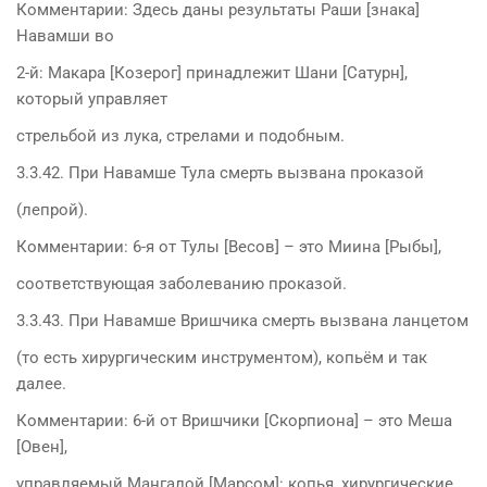
Комментарии: Здесь даны результаты Раши [знака]
Навамши во
2-й: Макара [Козерог] принадлежит Шани [Сатурн],
который управляет
стрельбой из лука, стрелами и подобным.
3.3.42. При Навамше Тула смерть вызвана проказой
(лепрой).
Комментарии: 6-я от Тулы [Весов] – это Миина [Рыбы],
соответствующая заболеванию проказой.
3.3.43. При Навамше Вришчика смерть вызвана ланцетом
(то есть хирургическим инструментом), копьём и так
далее.
Комментарии: 6-й от Вришчики [Скорпиона] – это Меша
[Овен],
управляемый Мангалой [Марсом]: копья, хирургические