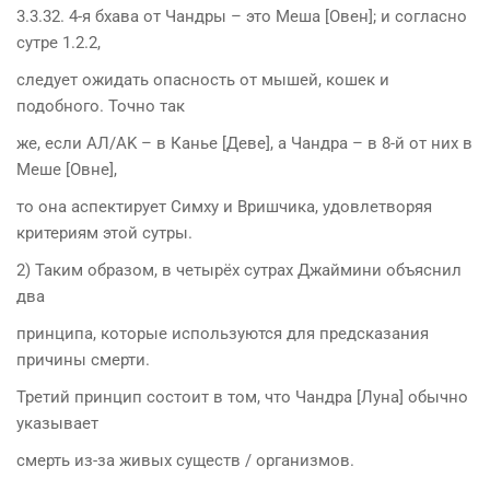
3.3.32. 4-я бхава от Чандры – это Меша [Овен]; и согласно
сутре 1.2.2,
следует ожидать опасность от мышей, кошек и
подобного. Точно так
же, если АЛ/AK – в Канье [Деве], а Чандра – в 8-й от них в
Меше [Овне],
то она аспектирует Симху и Вришчика, удовлетворяя
критериям этой сутры.
2) Таким образом, в четырёх сутрах Джаймини объяснил
два
принципа, которые используются для предсказания
причины смерти.
Третий принцип состоит в том, что Чандра [Луна] обычно
указывает
смерть из-за живых существ / организмов.