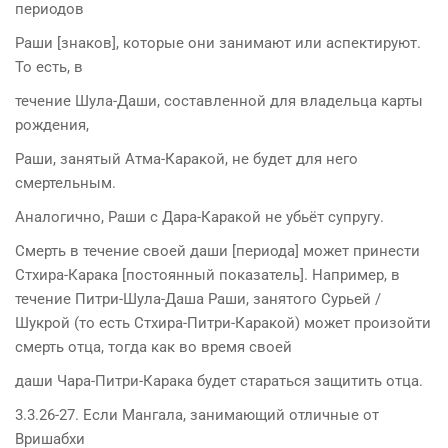
периодов
Раши [знаков], которые они занимают или аспектируют.
То есть, в
течение Шула-Даши, составленной для владельца карты
рождения,
Раши, занятый Атма-Каракой, не будет для него
смертельным.
Аналогично, Раши с Дара-Каракой не убьёт супругу.
Смерть в течение своей даши [периода] может принести
Стхира-Карака [постоянный показатель]. Например, в
течение Питри-Шула-Даша Раши, занятого Сурьей /
Шукрой (то есть Стхира-Питри-Каракой) может произойти
смерть отца, тогда как во время своей
даши Чара-Питри-Карака будет стараться защитить отца.
3.3.26-27. Если Мангала, занимающий отличные от
Вришабхи