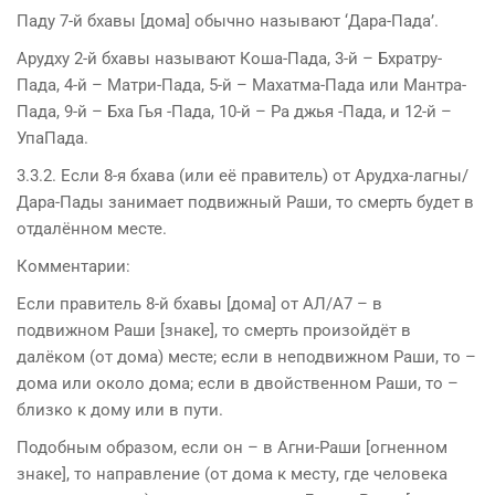
Паду 7-й бхавы [дома] обычно называют ‘Дара-Пада’.
Арудху 2-й бхавы называют Коша-Пада, 3-й – Бхратру-
Пада, 4-й – Матри-Пада, 5-й – Махатма-Пада или Мантра-
Пада, 9-й – Бха Гья -Пада, 10-й – Ра джья -Пада, и 12-й –
УпаПада.
3.3.2. Если 8-я бхава (или её правитель) от Арудха-лагны/
Дара-Пады занимает подвижный Раши, то смерть будет в
отдалённом месте.
Комментарии:
Если правитель 8-й бхавы [дома] от АЛ/A7 – в
подвижном Раши [знаке], то смерть произойдёт в
далёком (от дома) месте; если в неподвижном Раши, то –
дома или около дома; если в двойственном Раши, то –
близко к дому или в пути.
Подобным образом, если он – в Агни-Раши [огненном
знаке], то направление (от дома к месту, где человека