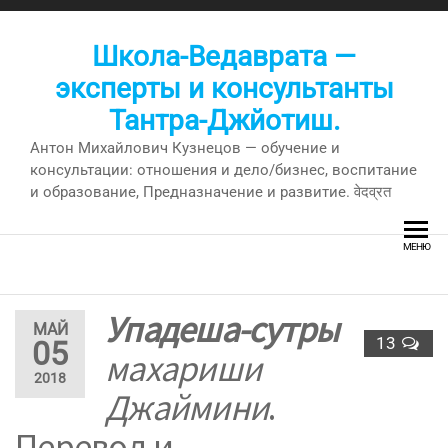
Перейти
к
Школа-Ведаврата —
содержимому
эксперты и консультанты
Тантра-Джйотиш.
Антон Михайлович Кузнецов — обучение и
консультации: отношения и дело/бизнес, воспитание
и образование, Предназначение и развитие. वेदव्रत
МЕНЮ
Упадеша-сутры
МАЙ
13
05
махариши
2018
Джаймини
.
Перевод и