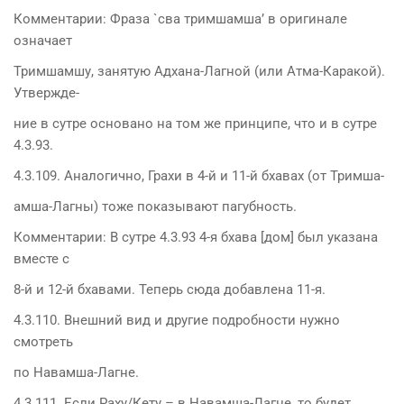
Комментарии: Фраза `сва тримшамша’ в оригинале
означает
Тримшамшу, занятую Адхана-Лагной (или Атма-Каракой).
Утвержде-
ние в сутре основано на том же принципе, что и в сутре
4.3.93.
4.3.109. Аналогично, Грахи в 4-й и 11-й бхавах (от Тримша-
амша-Лагны) тоже показывают пагубность.
Комментарии: В сутре 4.3.93 4-я бхава [дом] был указана
вместе с
8-й и 12-й бхавами. Теперь сюда добавлена 11-я.
4.3.110. Внешний вид и другие подробности нужно
смотреть
по Навамша-Лагне.
4.3.111. Если Раху/Кету – в Навамша-Лагне, то будет