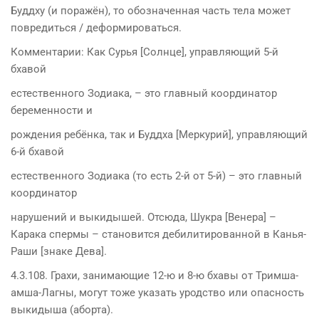
Буддху (и поражён), то обозначенная часть тела может
повредиться / деформироваться.
Комментарии: Как Сурья [Солнце], управляющий 5-й
бхавой
естественного Зодиака, – это главный координатор
беременности и
рождения ребёнка, так и Буддха [Меркурий], управляющий
6-й бхавой
естественного Зодиака (то есть 2-й от 5-й) – это главный
координатор
нарушений и выкидышей. Отсюда, Шукра [Венера] –
Карака спермы – становится дебилитированной в Канья-
Раши [знаке Дева].
4.3.108. Грахи, занимающие 12-ю и 8-ю бхавы от Тримша-
амша-Лагны, могут тоже указать уродство или опасность
выкидыша (аборта).