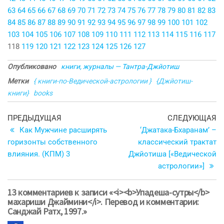
63
64
65
66
67
68
69
70
71
72
73
74
75
76
77
78
79
80
81
82
83
84
85
86
87
88
89
90
91
92
93
94
95
96
97
98
99
100
101
102
103
104
105
106
107
108
109
110
111
112
113
114
115
116
117
118
119
120
121
122
123
124
125
126
127
Опубликовано
книги, журналы — Тантра-Джйотиш
Метки
{ книги-по-Ведической-астрологии }
{Джйотиш-
книги}
books
Навигация
Предыдущая
С
ПРЕДЫДУЩАЯ
СЛЕДУЮЩАЯ
запись
з
Как Мужчине расширять
‘Джатака-Бхаранам’ –
по
горизонты собственного
классический трактат
записям
влияния. (КПМ) 3
Джйотиша [«Ведической
астрологии»]
13 комментариев к записи «<i><b>Упадеша-сутры</b>
махариши Джаймини</i>. Перевод и комментарии:
Санджай Ратх, 1997.»