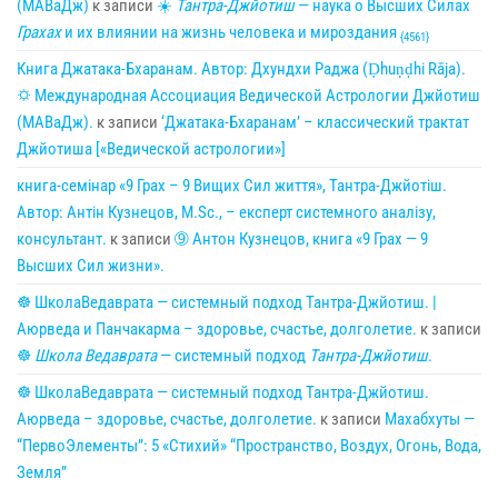
(МАВаДж)
к записи
☀
Тантра-Джйотиш
— наука о Высших Силах
Грахах
и их влиянии на жизнь человека и мироздания
{4561}
Книга Джатака-Бхаранам. Автор: Дхундхи Раджа (Ḍhuṇḍhi Rāja).
🌣 Международная Ассоциация Ведической Астрологии Джйотиш
(МАВаДж).
к записи
‘Джатака-Бхаранам’ – классический трактат
Джйотиша [«Ведической астрологии»]
книга-семінар «9 Грах – 9 Вищих Сил життя», Тантра-Джйотіш.
Автор: Антін Кузнецов, M.Sc., – експерт системного аналізу,
консультант.
к записи
➈ Антон Кузнецов, книга «9 Грах — 9
Высших Сил жизни».
☸ ШколаВедаврата — системный подход Тантра-Джйотиш. |
Аюрведа и Панчакарма – здоровье, счастье, долголетие.
к записи
☸
Школа Ведаврата
— системный подход
Тантра-Джйотиш
.
☸ ШколаВедаврата — системный подход Тантра-Джйотиш.
Аюрведа – здоровье, счастье, долголетие.
к записи
Махабхуты —
“ПервоЭлементы”: 5 «Стихий» “Пространство, Воздух, Огонь, Вода,
Земля”