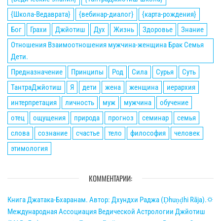
{Школа-Ведаврата}
{вебинар-диалог}
{карта-рождения}
Бог
Грахи
Джйотиш
Дух
Жизнь
Здоровье
Знание
Отношения Взаимоотношения мужчина-женщина Брак Семья
Дети.
Предназначение
Принципы
Род
Сила
Сурья
Суть
ТантраДжйотиш
Я
дети
жена
женщина
иерархия
интерпретация
личность
муж
мужчина
обучение
отец
ощущения
природа
прогноз
семинар
семья
слова
сознание
счастье
тело
философия
человек
этимология
КОММЕНТАРИИ:
Книга Джатака-Бхаранам. Автор: Дхундхи Раджа (Ḍhuṇḍhi Rāja).🌣
Международная Ассоциация Ведической Астрологии Джйотиш