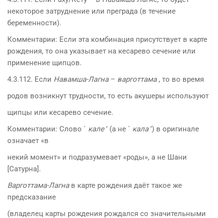
некоторое затруднение или преграда (в течение
беременности).
Комментарии: Если эта комбинация присутствует в карте
рождения, то она указывает на кесарево сечение или
применение щипцов.
4.3.112. Если
Навамша-Лагна
–
варготтама
, то во время
родов возникнут трудности, то есть акушеры используют
щипцы или кесарево сечение.
Комментарии: Слово `
кале
’ (а не `
кала
’) в оригинале
означает «в
некий момент» и подразумевает «роды», а не Шани
[Сатурна].
Варготтама-Лагна
в карте рождения даёт такое же
предсказание
(владелец карты рождения рождался со значительными