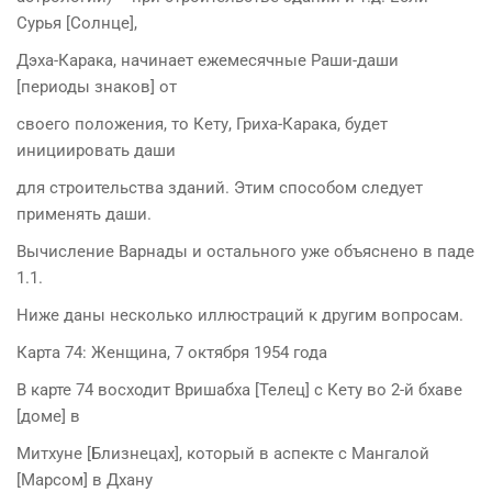
Сурья [Солнце],
Дэха-Карака, начинает ежемесячные Раши-даши
[периоды знаков] от
своего положения, то Кету, Гриха-Карака, будет
инициировать даши
для строительства зданий. Этим способом следует
применять даши.
Вычисление Варнады и остального уже объяснено в паде
1.1.
Ниже даны несколько иллюстраций к другим вопросам.
Карта 74: Женщина, 7 октября 1954 года
В карте 74 восходит Вришабха [Телец] с Кету во 2-й бхаве
[доме] в
Митхуне [Близнецах], который в аспекте с Мангалой
[Марсом] в Дхану