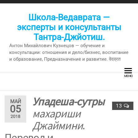
Перейти
к
Школа-Ведаврата —
содержимому
эксперты и консультанты
Тантра-Джйотиш.
Антон Михайлович Кузнецов — обучение и
консультации: отношения и дело/бизнес, воспитание
и образование, Предназначение и развитие. वेदव्रत
МЕНЮ
Упадеша-сутры
МАЙ
13
05
махариши
2018
Джаймини
.
Перевод и