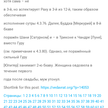
хотя сама – не
в 3-й, но аспектирует Раху в 3-й из 12-й, таким образом
обеспечивая
исполнение сутры 4.3.76. Далее, Буддха [Меркурий] в 8-й
бхаве
поражён Шани [Сатурном] и – в Триконе к Чандре [Луне],
вместо Гуру
(см. примечание к 4.3.80). Однако, не поражённый
сильный Гуру
[Юпитер] занимает 2-ю бхаву. Женщина овдовела в
течение первого
года после свадьбы, муж утонул.
Shortlink for this post:
https://vedavrat.org/?p=14053
Страницы:
1
2
3
4
5
6
7
8
9
10
11
12
13
14
15
16
17
18
19
20
21
22
23
24
25
26
27
28
29
30
31
32
33
34
35
36
37
38
39
40
41
42
43
44
45
46
47
48
49
50
51
52
53
54
55
56
57
58
59
60
61
62