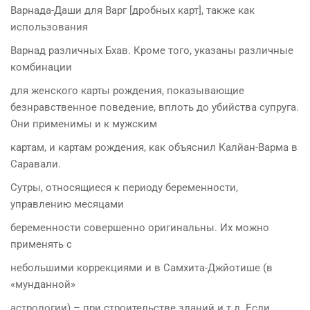
Варнада-Даши для Варг [дробных карт], также как
использования
Варнад различных Бхав. Кроме того, указаны различные
комбинации
для женского карты рождения, показывающие
безнравственное поведение, вплоть до убийства супруга.
Они применимы и к мужским
картам, и картам рождения, как объяснил Калйан-Варма в
Саравали.
Сутры, относящиеся к периоду беременности,
управлению месяцами
беременности совершенно оригинальны. Их можно
применять с
небольшими коррекциями и в Самхита-Джйотише (в
«мунданной»
астрологии) – при строительстве зданий и т.д. Если