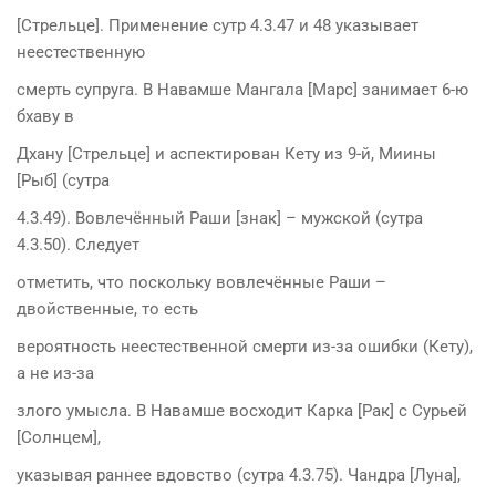
[Стрельце]. Применение сутр 4.3.47 и 48 указывает
неестественную
смерть супруга. В Навамше Мангала [Марс] занимает 6-ю
бхаву в
Дхану [Стрельце] и аспектирован Кету из 9-й, Миины
[Рыб] (сутра
4.3.49). Вовлечённый Раши [знак] – мужской (сутра
4.3.50). Следует
отметить, что поскольку вовлечённые Раши –
двойственные, то есть
вероятность неестественной смерти из-за ошибки (Кету),
а не из-за
злого умысла. В Навамше восходит Карка [Рак] с Сурьей
[Солнцем],
указывая раннее вдовство (сутра 4.3.75). Чандра [Луна],