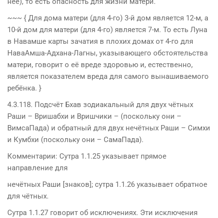
неё), то есть опасность для жизни матери.
~~~ { Для дома матери (для 4-го) 3-й дом является 12-м, а
10-й дом для матери (для 4-го) является 7-м. То есть Луна
в Навамше карты зачатия в плохих домах от 4-го для
НаваАмша-Адхана-Лагны, указывающего обстоятельства
матери, говорит о её вреде здоровью и, естественно,
является показателем вреда для самого вынашиваемого
ребёнка. }
4.3.118. Подсчёт Бхав зодиакальный для двух чётных
Раши – Вришабхи и Вришчики – (поскольку они –
ВимсаПада) и обратный для двух нечётных Раши – Симхи
и Кумбхи (поскольку они – СамаПада).
Комментарии: Сутра 1.1.25 указывает прямое
направление для
нечётных Раши [знаков]; cутра 1.1.26 указывает обратное
для чётных.
Сутра 1.1.27 говорит об исключениях. Эти исключения