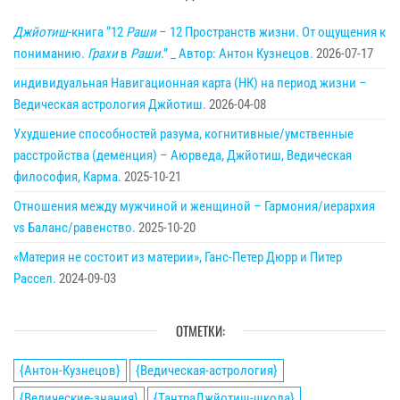
Джйотиш
-книга “12
Раши
– 12 Пространств жизни. От ощущения к
пониманию.
Грахи
в
Раши
.” _ Автор: Антон Кузнецов.
2026-07-17
индивидуальная Навигационная карта (НК) на период жизни –
Ведическая астрология Джйотиш.
2026-04-08
Ухудшение способностей разума, когнитивные/умственные
расстройства (деменция) – Аюрведа, Джйотиш, Ведическая
философия, Карма.
2025-10-21
Отношения между мужчиной и женщиной – Гармония/иерархия
vs Баланс/равенство.
2025-10-20
«Материя не состоит из материи», Ганс-Петер Дюрр и Питер
Рассел.
2024-09-03
ОТМЕТКИ:
{Антон-Кузнецов}
{Ведическая-астрология}
{Ведические-знания}
{ТантраДжйотиш-школа}