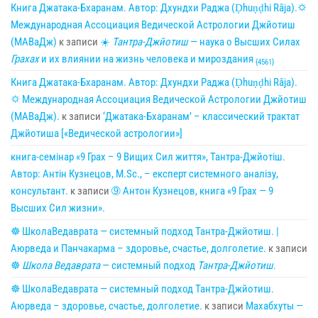
Книга Джатака-Бхаранам. Автор: Дхундхи Раджа (Ḍhuṇḍhi Rāja).🌣
Международная Ассоциация Ведической Астрологии Джйотиш
(МАВаДж)
к записи
☀
Тантра-Джйотиш
— наука о Высших Силах
Грахах
и их влиянии на жизнь человека и мироздания
{4561}
Книга Джатака-Бхаранам. Автор: Дхундхи Раджа (Ḍhuṇḍhi Rāja).
🌣 Международная Ассоциация Ведической Астрологии Джйотиш
(МАВаДж).
к записи
‘Джатака-Бхаранам’ – классический трактат
Джйотиша [«Ведической астрологии»]
книга-семінар «9 Грах – 9 Вищих Сил життя», Тантра-Джйотіш.
Автор: Антін Кузнецов, M.Sc., – експерт системного аналізу,
консультант.
к записи
➈ Антон Кузнецов, книга «9 Грах — 9
Высших Сил жизни».
☸ ШколаВедаврата — системный подход Тантра-Джйотиш. |
Аюрведа и Панчакарма – здоровье, счастье, долголетие.
к записи
☸
Школа Ведаврата
— системный подход
Тантра-Джйотиш
.
☸ ШколаВедаврата — системный подход Тантра-Джйотиш.
Аюрведа – здоровье, счастье, долголетие.
к записи
Махабхуты —