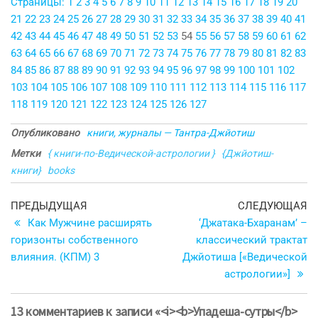
Страницы:
1
2
3
4
5
6
7
8
9
10
11
12
13
14
15
16
17
18
19
20
21
22
23
24
25
26
27
28
29
30
31
32
33
34
35
36
37
38
39
40
41
42
43
44
45
46
47
48
49
50
51
52
53
54
55
56
57
58
59
60
61
62
63
64
65
66
67
68
69
70
71
72
73
74
75
76
77
78
79
80
81
82
83
84
85
86
87
88
89
90
91
92
93
94
95
96
97
98
99
100
101
102
103
104
105
106
107
108
109
110
111
112
113
114
115
116
117
118
119
120
121
122
123
124
125
126
127
Опубликовано
книги, журналы — Тантра-Джйотиш
Метки
{ книги-по-Ведической-астрологии }
{Джйотиш-
книги}
books
Навигация
Предыдущая
С
ПРЕДЫДУЩАЯ
СЛЕДУЮЩАЯ
запись
з
Как Мужчине расширять
‘Джатака-Бхаранам’ –
по
горизонты собственного
классический трактат
записям
влияния. (КПМ) 3
Джйотиша [«Ведической
астрологии»]
13 комментариев к записи «<i><b>Упадеша-сутры</b>