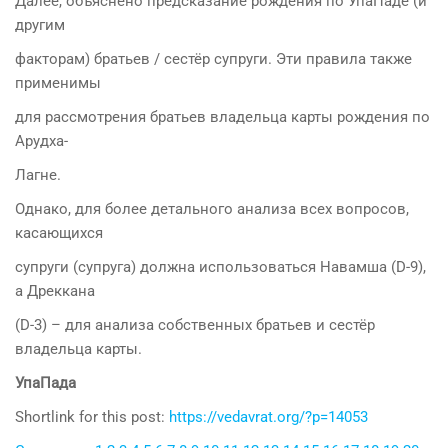
Далее, объяснено предсказание рождения по УпаПаде (и
другим
факторам) братьев / сестёр супруги. Эти правила также
применимы
для рассмотрения братьев владельца карты рождения по
Арудха-
Лагне.
Однако, для более детального анализа всех вопросов,
касающихся
супруги (супруга) должна использоваться Навамша (D-9),
а Дреккана
(D-3) – для анализа собственных братьев и сестёр
владельца карты.
УпаПада
Shortlink for this post:
https://vedavrat.org/?p=14053