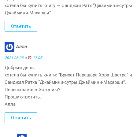
хотела бы купить книгу — Санджай Ратх “Джаймини-сутры
Джаймини Махарши”.
Ответить
Алла
:
2021-08-03 в
17:05
Добрый день,
хотела бы купить книги: “Брихат-Парашара-Хора-Шастра” и
Санджая Ратха “Джаймини-сутры Джаймини-Махарши”.
Пересылаете в Эстонию?
Прошу ответить.
Алла
Ответить