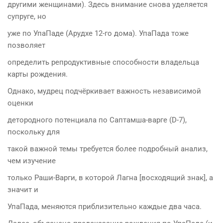
другими женщинами). Здесь внимание снова уделяется
супруге, но
уже по УпаПаде (Арудхе 12-го дома). УпаПада тоже
позволяет
определить репродуктивные способности владельца
карты рождения.
Однако, мудрец подчёркивает важность независимой
оценки
детородного потенциала по Саптамша-варге (D-7),
поскольку для
такой важной темы требуется более подробный анализ,
чем изучение
только Раши-Варги, в которой Лагна [восходящий знак], а
значит и
УпаПада, меняются приблизительно каждые два часа.