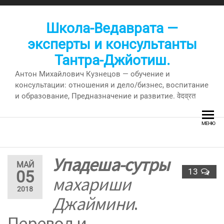
Перейти
к
Школа-Ведаврата —
содержимому
эксперты и консультанты
Тантра-Джйотиш.
Антон Михайлович Кузнецов — обучение и
консультации: отношения и дело/бизнес, воспитание
и образование, Предназначение и развитие. वेदव्रत
МЕНЮ
Упадеша-сутры
МАЙ
13
05
махариши
2018
Джаймини
.
Перевод и