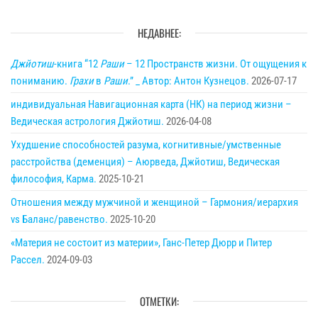
НЕДАВНЕЕ:
Джйотиш
-книга “12
Раши
– 12 Пространств жизни. От ощущения к
пониманию.
Грахи
в
Раши
.” _ Автор: Антон Кузнецов.
2026-07-17
индивидуальная Навигационная карта (НК) на период жизни –
Ведическая астрология Джйотиш.
2026-04-08
Ухудшение способностей разума, когнитивные/умственные
расстройства (деменция) – Аюрведа, Джйотиш, Ведическая
философия, Карма.
2025-10-21
Отношения между мужчиной и женщиной – Гармония/иерархия
vs Баланс/равенство.
2025-10-20
«Материя не состоит из материи», Ганс-Петер Дюрр и Питер
Рассел.
2024-09-03
ОТМЕТКИ: