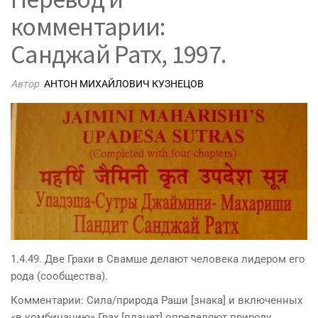
комментарии:
Санджай Ратх, 1997.
Автор
АНТОН МИХАЙЛОВИЧ КУЗНЕЦОВ
1.4.49. Две Грахи в Свамше делают человека лидером его
рода (сообщества).
Комментарии: Сила/природа Раши [знака] и включенных
«в комбинацию» Грах [планет] определяют природу