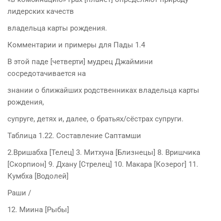
лидерских качеств
владельца карты рождения.
Комментарии и примеры для Пады 1.4
В этой паде [четверти] мудрец Джаймини
сосредотачивается на
знании о ближайших родственниках владельца карты
рождения,
супруге, детях и, далее, о братьях/сёстрах супруги.
Таблица 1.22. Составление Саптамши
2.Вришабха [Телец] 3. Митхуна [Близнецы] 8. Вришчика
[Скорпион] 9. Дхану [Стрелец] 10. Макара [Козерог] 11.
Кумбха [Водолей]
Раши /
12. Миина [Рыбы]