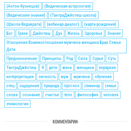
{Антон-Кузнецов}
{Ведическая-астрология}
{Ведические-знания}
{ТантраДжйотиш-школа}
{Школа-Ведаврата}
{вебинар-диалог}
{карта-рождения}
Бог
Грахи
Джйотиш
Дух
Жизнь
Здоровье
Знание
Отношения Взаимоотношения мужчина-женщина Брак Семья
Дети.
Предназначение
Принципы
Род
Сила
Сурья
Суть
ТантраДжйотиш
Я
дети
жена
женщина
иерархия
интерпретация
личность
муж
мужчина
обучение
отец
ощущения
природа
прогноз
семинар
семья
слова
сознание
счастье
тело
философия
человек
этимология
КОММЕНТАРИИ: