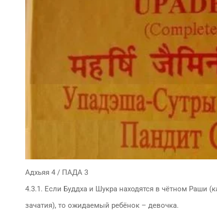
Адхьяя 4 / ПАДА 3
4.3.1. Если Буддха и Шукра находятся в чётном Раши (
зачатия), то ожидаемый ребёнок – девочка.