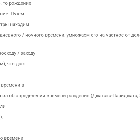
), то рождение
ение. Путём
атры находим
дневного / ночного времени, умножаем его на частное от де
восходу / заходу
), что даст
 времени в
натха об определении времени рождения (Джатака-Париджата, 3
или
).
ию времени