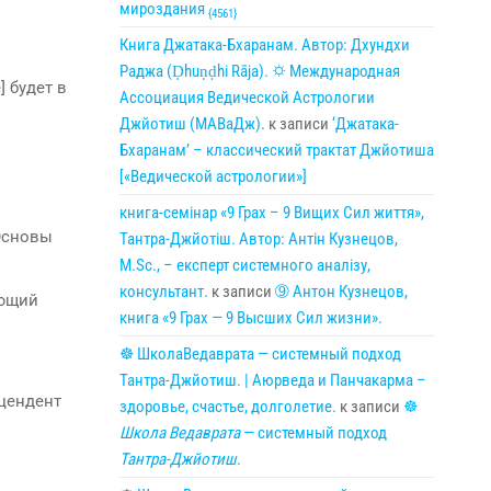
мироздания
{4561}
Книга Джатака-Бхаранам. Автор: Дхундхи
Раджа (Ḍhuṇḍhi Rāja). 🌣 Международная
] будет в
Ассоциация Ведической Астрологии
Джйотиш (МАВаДж).
к записи
‘Джатака-
Бхаранам’ – классический трактат Джйотиша
[«Ведической астрологии»]
книга-семінар «9 Грах – 9 Вищих Сил життя»,
«Основы
Тантра-Джйотіш. Автор: Антін Кузнецов,
M.Sc., – експерт системного аналізу,
консультант.
к записи
➈ Антон Кузнецов,
яющий
книга «9 Грах — 9 Высших Сил жизни».
☸ ШколаВедаврата — системный подход
Тантра-Джйотиш. | Аюрведа и Панчакарма –
сцендент
здоровье, счастье, долголетие.
к записи
☸
Школа Ведаврата
— системный подход
Тантра-Джйотиш
.