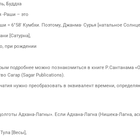
ль, Буддха
я -Раши – это
еши = 6°58′ Кумбхи. Поэтому, Джанма- Сурья [натальное Солнце
ни [Сатурна],
но, при рождении
торым подробнее можно познакомиться в книге Р.Сантанама 
 Сагар (Sagar Publications).
 зачатия нужно преобразовать в эквивалент времени, определ
 долготы Адхана-Лагны». Если Адхана-Лагна (Нишека-Лагна, а
Тула [Весы],