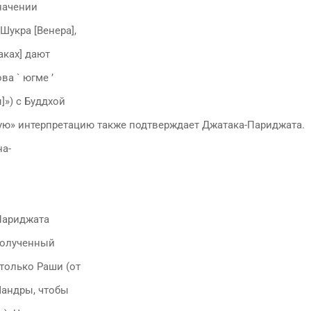
начении
Шукра [Венера],
аках] дают
ва ` югме ’
]») с Буддхой
ую» интерпретацию также подтверждает Джатака-Париджата.
на-
Париджата
полученный
столько Раши (от
андры, чтобы