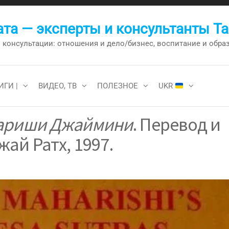
та — эксперты и консультанты Т
онсультации: отношения и дело/бизнес, воспитание и образо
ИГИ |
ВИДЕО, ТВ
ПОЛЕЗНОЕ
UKR
ариши Джаймини
. Перевод и
ай Ратх, 1997.