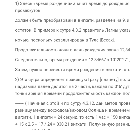
1) Здесь «время рождения» значит время до рождения от
промежуток
должен быть преобразован в вигхати, разделен на 9, и
остаток. В примере к сутре 4.3.2 правитель Лагны ука
ночью, поскольку экзальтирован в Туле [Весах].
Продолжительность ночи в день рождения равна 12,84
Следовательно, время рождения = 12.84667 х 10°20’27′′ /
Затем, нужно перевести время рождения в вигхати: это 
2) Эта сутра определяет правящую Граху [планету] пол
надиамша далее делится на 2 части, каждая по 0°6′ ду
точки зрения времени продолжительность каждой полу
~~~ { Начиная с этой и по сутру 4.3.12, дан метод п
разницу между восходом/заходом Солнца и временем р
вигхати. 1 вигхати = 24 секунд, то есть 1 час = 150 вигх
+ 15 х 2.5 + 17 / 24 = 338.21 вигхати. Полученную разн