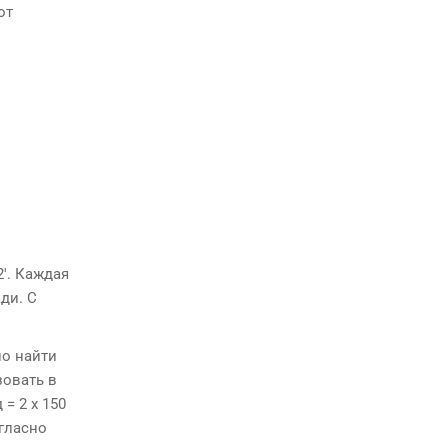
от
2′. Каждая
ди. С
но найти
зовать в
 = 2 х 150
огласно