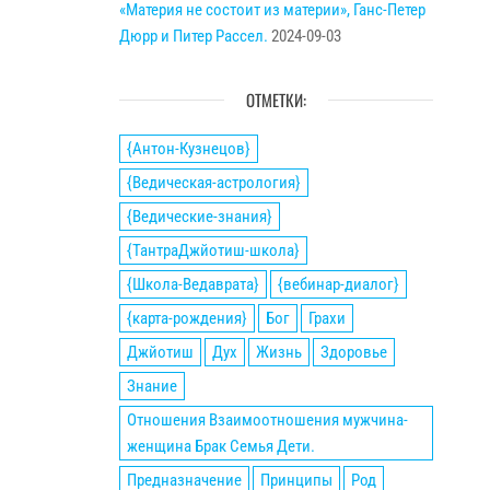
«Материя не состоит из материи», Ганс-Петер
Дюрр и Питер Рассел.
2024-09-03
ОТМЕТКИ:
{Антон-Кузнецов}
{Ведическая-астрология}
{Ведические-знания}
{ТантраДжйотиш-школа}
{Школа-Ведаврата}
{вебинар-диалог}
{карта-рождения}
Бог
Грахи
Джйотиш
Дух
Жизнь
Здоровье
Знание
Отношения Взаимоотношения мужчина-
женщина Брак Семья Дети.
Предназначение
Принципы
Род