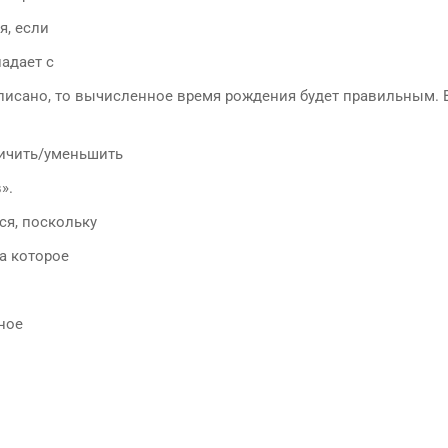
я, если
падает с
писано, то вычисленное время рождения будет правильным. 
личить/уменьшить
».
тся, поскольку
а которое
ное