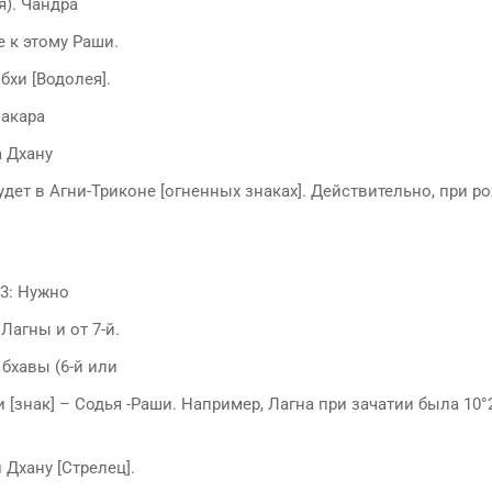
). Чандра
 к этому Раши.
бхи [Водолея].
Макара
а Дхану
удет в Агни-Триконе [огненных знаках]. Действительно, при р
23: Нужно
Лагны и от 7-й.
бхавы (6-й или
 [знак] – Содья -Раши. Например, Лагна при зачатии была 10°2
и Дхану [Стрелец].