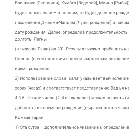
Вришчика [Скорпион], Кумбха [Водолей], Миина [Рыбы]
будет ночью; если – в ночном, то будет дневное рожд
нахождения Джанма-Чандры [Луны рождения] и накш
дату рождения. Далее, определив продолжительность 
долготы Лагны
(от начала Раши) на 30°. Результат нужно прибавить к 
Солнца (в соответствии с дневным/ночным рождением
время рождения.
2) Использование слова `кала’ указывает вычисление
хорах (часах) и соответствует представлению Вад ья 
4.3.6. Чётное число (2, 4 и так далее) можно вычесть (
добавить) из времени рождения (выраженного в часах
Комментарии:
1) Эта сутра – дополнительное указание к определен