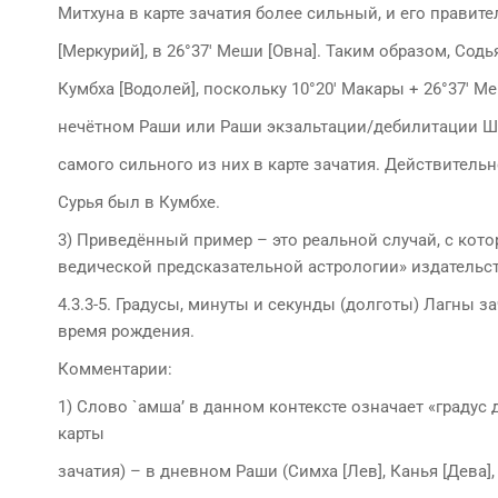
Митхуна в карте зачатия более сильный, и его правите
[Меркурий], в 26°37′ Меши [Овна]. Таким образом, Содь
Кумбха [Водолей], поскольку 10°20′ Макары + 26°37′ М
нечётном Раши или Раши экзальтации/дебилитации Ша
самого сильного из них в карте зачатия. Действитель
Сурья был в Кумбхе.
3) Приведённый пример – это реальной случай, с ко
ведической предсказательной астрологии» издательство
4.3.3-5. Градусы, минуты и секунды (долготы) Лагны
время рождения.
Комментарии:
1) Слово `амша’ в данном контексте означает «градус
карты
зачатия) – в дневном Раши (Симха [Лев], Канья [Дева], 