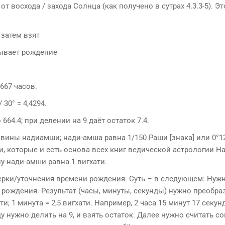
 восхода / захода Солнца (как получено в сутрах 4.3.3-5). Эт
 затем взят
зывает рождение
667 часов.
 30° = 4,4294.
664.4; при делении на 9 даёт остаток 7.4.
овины надиамши; нади-амша равна 1/150 Раши [знака] или 0°1
ги, которые и есть основа всех книг ведической астрологии На
-нади-амши равна 1 вигхати.
роверки/уточнения времени рождения. Суть – в следующем: Нуж
ождения. Результат (часы, минуты, секунды) нужно преобра
ати; 1 минута = 2,5 вигхати. Например, 2 часа 15 минут 17 секунд
ицу нужно делить на 9, и взять остаток. Далее нужно считать с