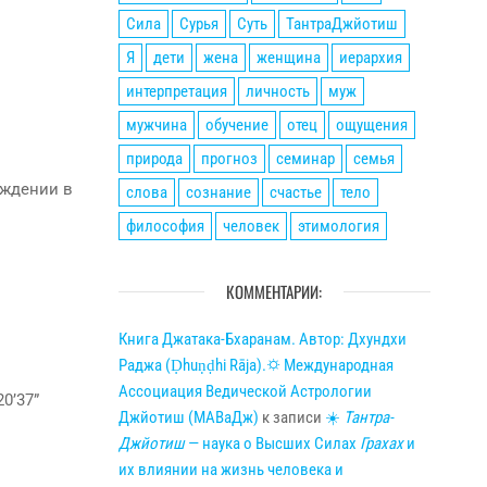
Сила
Сурья
Суть
ТантраДжйотиш
Я
дети
жена
женщина
иерархия
интерпретация
личность
муж
мужчина
обучение
отец
ощущения
природа
прогноз
семинар
семья
ождении в
слова
сознание
счастье
тело
философия
человек
этимология
КОММЕНТАРИИ:
Книга Джатака-Бхаранам. Автор: Дхундхи
Раджа (Ḍhuṇḍhi Rāja).🌣 Международная
Ассоциация Ведической Астрологии
0’37”
Джйотиш (МАВаДж)
к записи
☀
Тантра-
Джйотиш
— наука о Высших Силах
Грахах
и
их влиянии на жизнь человека и