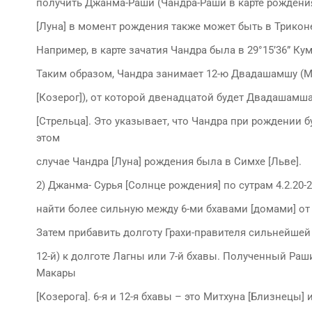
получить Джанма-Раши (Чандра-Раши в карте рождения
[Луна] в момент рождения также может быть в Триконе
Например, в карте зачатия Чандра была в 29°15’36” Кум
Таким образом, Чандра занимает 12-ю Двадашамшу (
[Козерог]), от которой двенадцатой будет Двадашамш
[Стрельца]. Это указывает, что Чандра при рождении б
этом
случае Чандра [Луна] рождения была в Симхе [Льве].
2) Джанма- Сурья [Солнце рождения] по сутрам 4.2.20-
найти более сильную между 6-ми бхавами [домами] от 
Затем прибавить долготу Грахи-правителя сильнейшей 
12-й) к долготе Лагны или 7-й бхавы. Полученный Раши
Макары
[Козерога]. 6-я и 12-я бхавы – это Митхуна [Близнецы] 