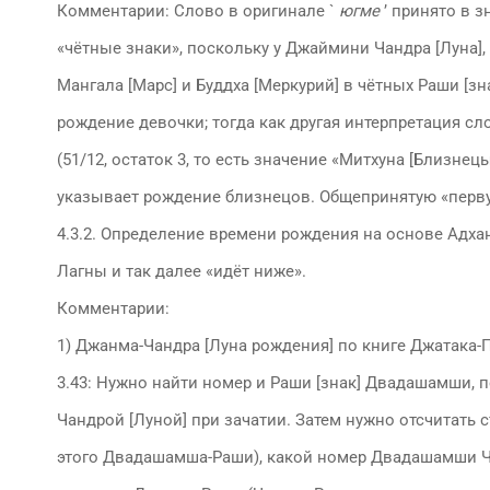
Комментарии: Слово в оригинале `
югме
’ принято в з
«чётные знаки», поскольку у Джаймини Чандра [Луна], 
Мангала [Марс] и Буддха [Меркурий] в чётных Раши [зн
рождение девочки; тогда как другая интерпретация сло
(51/12, остаток 3, то есть значение «Митхуна [Близнецы
указывает рождение близнецов. Общепринятую «перв
4.3.2. Определение времени рождения на основе Адха
Лагны и так далее «идёт ниже».
Комментарии:
1) Джанма-Чандра [Луна рождения] по книге Джатака-
3.43: Нужно найти номер и Раши [знак] Двадашамши, 
Чандрой [Луной] при зачатии. Затем нужно отсчитать 
этого Двадашамша-Раши), какой номер Двадашамши Ч