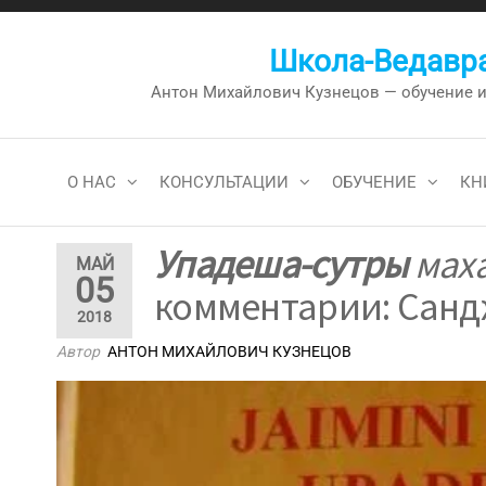
Перейти
к
Школа-Ведавра
содержимому
Антон Михайлович Кузнецов — обучение и к
О НАС
КОНСУЛЬТАЦИИ
ОБУЧЕНИЕ
КН
Упадеша-сутры
мах
МАЙ
05
комментарии: Сандж
2018
Автор
АНТОН МИХАЙЛОВИЧ КУЗНЕЦОВ