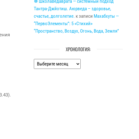
☸ ШколаВедаврата — системный подход
Тантра-Джйотиш. Аюрведа – здоровье,
счастье, долголетие.
к записи
Махабхуты —
“ПервоЭлементы”: 5 «Стихий»
“Пространство, Воздух, Огонь, Вода, Земля”
ления
ХРОНОЛОГИЯ:
Хронология:
.43).