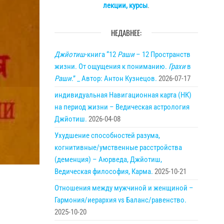
лекции, курсы
.
НЕДАВНЕЕ:
Джйотиш
-книга “12
Раши
– 12 Пространств
жизни. От ощущения к пониманию.
Грахи
в
Раши
.” _ Автор: Антон Кузнецов.
2026-07-17
индивидуальная Навигационная карта (НК)
на период жизни – Ведическая астрология
Джйотиш.
2026-04-08
Ухудшение способностей разума,
когнитивные/умственные расстройства
(деменция) – Аюрведа, Джйотиш,
Ведическая философия, Карма.
2025-10-21
Отношения между мужчиной и женщиной –
Гармония/иерархия vs Баланс/равенство.
2025-10-20