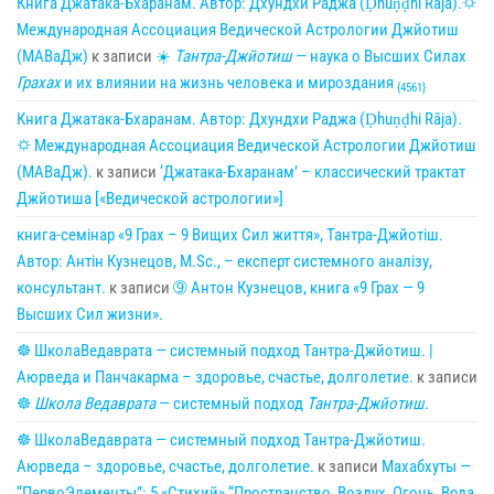
Книга Джатака-Бхаранам. Автор: Дхундхи Раджа (Ḍhuṇḍhi Rāja).🌣
Международная Ассоциация Ведической Астрологии Джйотиш
(МАВаДж)
к записи
☀
Тантра-Джйотиш
— наука о Высших Силах
Грахах
и их влиянии на жизнь человека и мироздания
{4561}
Книга Джатака-Бхаранам. Автор: Дхундхи Раджа (Ḍhuṇḍhi Rāja).
🌣 Международная Ассоциация Ведической Астрологии Джйотиш
(МАВаДж).
к записи
‘Джатака-Бхаранам’ – классический трактат
Джйотиша [«Ведической астрологии»]
книга-семінар «9 Грах – 9 Вищих Сил життя», Тантра-Джйотіш.
Автор: Антін Кузнецов, M.Sc., – експерт системного аналізу,
консультант.
к записи
➈ Антон Кузнецов, книга «9 Грах — 9
Высших Сил жизни».
☸ ШколаВедаврата — системный подход Тантра-Джйотиш. |
Аюрведа и Панчакарма – здоровье, счастье, долголетие.
к записи
☸
Школа Ведаврата
— системный подход
Тантра-Джйотиш
.
☸ ШколаВедаврата — системный подход Тантра-Джйотиш.
Аюрведа – здоровье, счастье, долголетие.
к записи
Махабхуты —
“ПервоЭлементы”: 5 «Стихий» “Пространство, Воздух, Огонь, Вода,