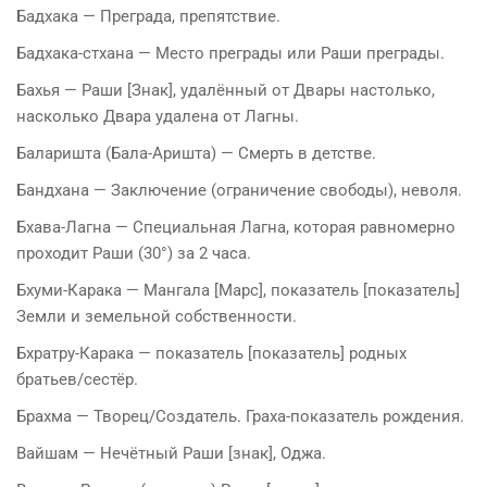
Бадхака — Преграда, препятствие.
Бадхака-стхана — Место преграды или Раши преграды.
Бахья — Раши [Знак], удалённый от Двары настолько,
насколько Двара удалена от Лагны.
Баларишта (Бала-Аришта) — Смерть в детстве.
Бандхана — Заключение (ограничение свободы), неволя.
Бхава-Лагна — Специальная Лагна, которая равномерно
проходит Раши (30°) за 2 часа.
Бхуми-Карака — Мангала [Марс], показатель [показатель]
Земли и земельной собственности.
Бхратру-Карака — показатель [показатель] родных
братьев/сестёр.
Брахма — Творец/Создатель. Граха-показатель рождения.
Вайшам — Нечётный Раши [знак], Оджа.