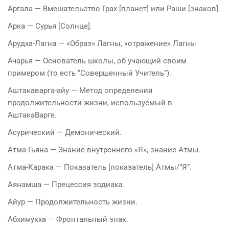
Аргала — Вмешательство Грах [планет] или Раши [знаков].
Арка — Сурья [Солнце].
Арудха-Лагна — «Образ» Лагны, «отражение» Лагны
Ачарья — Основатель школы, об учающий своим
примером (то есть “Совершенный Учитель”).
Аштакаварга-айу — Метод определения
продолжительности жизни, используемый в
АштакаВарге.
Асурический — Демонический.
Атма-Гьяна — Знание внутреннего «Я», знание Атмы.
Атма-Карака — Показатель [показатель] Атмы/”Я”.
Аянамша — Прецессия зодиака.
Айур — Продолжительность жизни.
Абхимукха — Фронтальный знак.