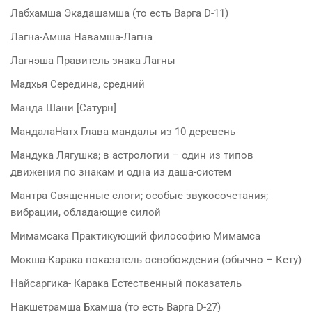
Лабхамша Экадашамша (то есть Варга D-11)
Лагна-Амша Навамша-Лагна
Лагнэша Правитель знака Лагны
Мадхья Середина, средний
Манда Шани [Сатурн]
МандалаНатх Глава мандалы из 10 деревень
Мандука Лягушка; в астрологии – один из типов
движения по знакам и одна из даша-систем
Мантра Священные слоги; особые звукосочетания;
вибрации, обладающие силой
Мимамсака Практикующий философию Мимамса
Мокша-Карака показатель освобождения (обычно – Кету)
Найсаргика- Карака Естественный показатель
Накшетрамша Бхамша (то есть Варга D-27)