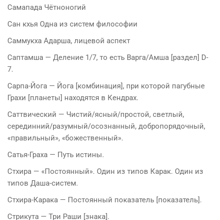
Самапада Чётноногий
Сан кхья Одна из систем философии
Саммукха Адарша, лицевой аспект
Саптамша — Деление 1/7, то есть Варга/Амша [раздел] D-
7.
Сарпа-Йога — Йога [комбинация], при которой пагубные
Грахи [планеты] находятся в Кендрах.
Саттвический — Чистий/ясный/простой, светлый,
серединний/разумный/осознанный, добропорядочный,
«правильный», «божественный».
Сатья-Граха — Путь истины.
Стхира — «Постоянный». Один из типов Карак. Один из
типов Даша-систем.
Стхира-Карака — Постоянный показатель [показатель].
Стрикута — Три Раши [знака].