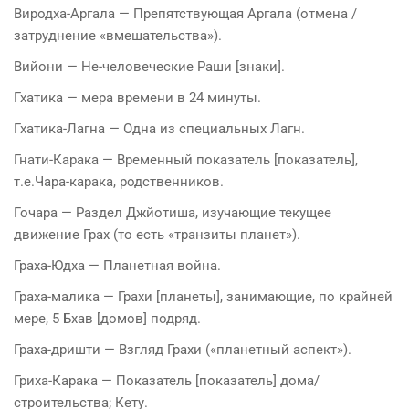
Виродха-Аргала — Препятствующая Аргала (отмена /
затруднение «вмешательства»).
Вийони — Не-человеческие Раши [знаки].
Гхатика — мера времени в 24 минуты.
Гхатика-Лагна — Одна из специальных Лагн.
Гнати-Карака — Временный показатель [показатель],
т.е.Чара-карака, родственников.
Гочара — Раздел Джйотиша, изучающие текущее
движение Грах (то есть «транзиты планет»).
Граха-Юдха — Планетная война.
Граха-малика — Грахи [планеты], занимающие, по крайней
мере, 5 Бхав [домов] подряд.
Граха-дришти — Взгляд Грахи («планетный аспект»).
Гриха-Карака — Показатель [показатель] дома/
строительства; Кету.