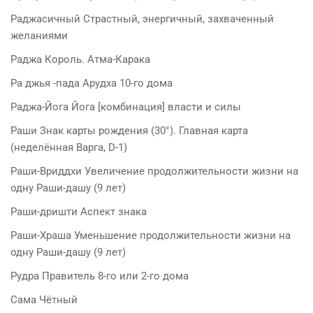
Раджасичный Страстный, энергичный, захваченный
желаниями
Раджа Король. Атма-Карака
Ра джья -пада Арудха 10-го дома
Раджа-Йога Йога [комбинация] власти и силы
Раши Знак карты рождения (30°). Главная карта
(неделённая Варга, D-1)
Раши-Вриддхи Увеличение продолжительности жизни на
одну Раши-дашу (9 лет)
Раши-дришти Аспект знака
Раши-Храша Уменьшение продолжительности жизни на
одну Раши-дашу (9 лет)
Рудра Правитель 8-го или 2-го дома
Сама Чётный