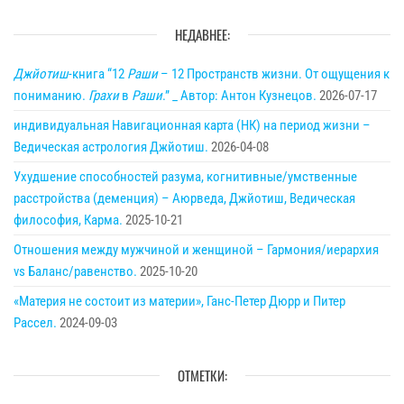
НЕДАВНЕЕ:
Джйотиш
-книга “12
Раши
– 12 Пространств жизни. От ощущения к
пониманию.
Грахи
в
Раши
.” _ Автор: Антон Кузнецов.
2026-07-17
индивидуальная Навигационная карта (НК) на период жизни –
Ведическая астрология Джйотиш.
2026-04-08
Ухудшение способностей разума, когнитивные/умственные
расстройства (деменция) – Аюрведа, Джйотиш, Ведическая
философия, Карма.
2025-10-21
Отношения между мужчиной и женщиной – Гармония/иерархия
vs Баланс/равенство.
2025-10-20
«Материя не состоит из материи», Ганс-Петер Дюрр и Питер
Рассел.
2024-09-03
ОТМЕТКИ: