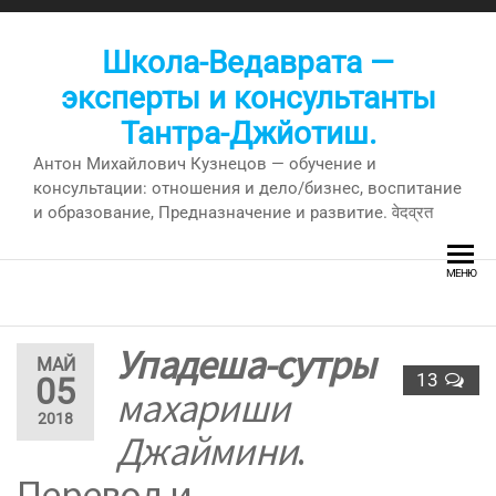
Перейти
к
Школа-Ведаврата —
содержимому
эксперты и консультанты
Тантра-Джйотиш.
Антон Михайлович Кузнецов — обучение и
консультации: отношения и дело/бизнес, воспитание
и образование, Предназначение и развитие. वेदव्रत
МЕНЮ
Упадеша-сутры
МАЙ
13
05
махариши
2018
Джаймини
.
Перевод и