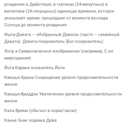
рождения в Джйотише, в гхатиках (24-минутных) и
вигхатика (24-секундных) единицах времени, которое
указывает время, прошедшее от момента восхода
Солнца до момента рождения
Ишта-Дэвата – «Избранный Дэвата» (часто – семейный
Дэвата). Дэвата-покровитель (Бог-покровитель).
Янтр а Символическое изображение (например, С ил
мироздания)
Йога-Карака показатель Йоги
Какшья-Храша Сокращение уровня продолжительности
жизни
Какшья-Вриддхи Увеличение уровня продолжительности
жизни
Кала Время (обычно в хорах/часах)
Канья Знак зодиака Дева