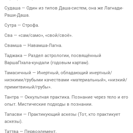
Судаша — Один из типов Даша-систем, она же Лагнади-
Раши-Даша.
Сутра — Строфа.
Сва — «сам/само», «свой/своё».
Свамша — Навамша-Лагна.
Таджака — Раздел астрологии, посвящённый
ВаршаПхала-кундали (годовым картам).
Тамасичный — Инертный, обладающий инертный/
низкими/грубыми качествами «материальный», «низкий/
примитвиный/грубы».
Тантра — Оккультная практика. Познание через тело и его
опыт. Мистические подходы в познании.
Тапасви — Практикующий аскезы (Тот, кто практикует
аскезы).
Таттва — Первоэлемент.