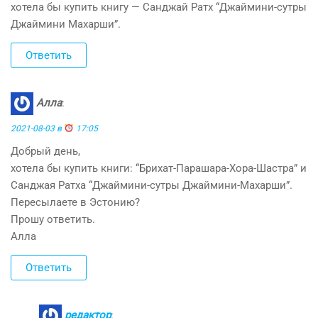
хотела бы купить книгу — Санджай Ратх “Джаймини-сутры
Джаймини Махарши”.
Ответить
Алла
:
2021-08-03 в
17:05
Добрый день,
хотела бы купить книги: “Брихат-Парашара-Хора-Шастра” и
Санджая Ратха “Джаймини-сутры Джаймини-Махарши”.
Пересылаете в Эстонию?
Прошу ответить.
Алла
Ответить
редактор
: