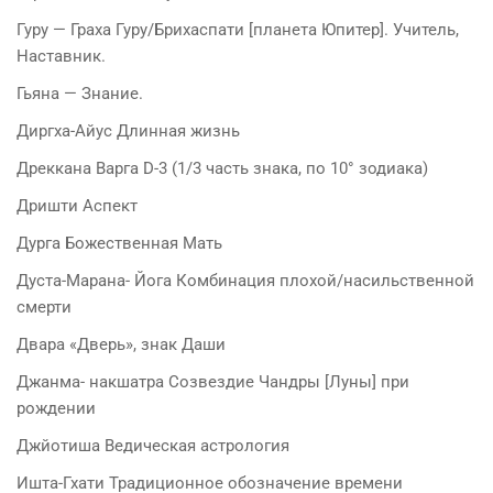
Гуру — Граха Гуру/Брихаспати [планета Юпитер]. Учитель,
Наставник.
Гьяна — Знание.
Диргха-Айус Длинная жизнь
Дреккана Варга D-3 (1/3 часть знака, по 10° зодиака)
Дришти Аспект
Дурга Божественная Мать
Дуста-Марана- Йога Комбинация плохой/насильственной
смерти
Двара «Дверь», знак Даши
Джанма- накшатра Созвездие Чандры [Луны] при
рождении
Джйотиша Ведическая астрология
Ишта-Гхати Традиционное обозначение времени