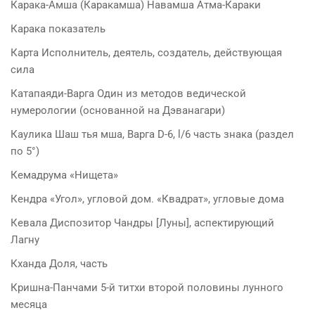
Карака-Амша (Каракамша) Навамша Атма-Караки
Карака показатель
Карта Исполнитель, деятель, создатель, действующая
сила
Катапаяди-Варга Один из методов ведической
нумерологии (основанной на Дэванагари)
Каулика Шаш тья мша, Варга D-6, l/6 часть знака (раздел
по 5°)
Кемадрума «Нищета»
Кендра «Угол», угловой дом. «Квадрат», угловые дома
Кевала Диспозитор Чандры [Луны], аспектирующий
Лагну
Кханда Доля, часть
Кришна-Панчами 5-й титхи второй половины лунного
месяца