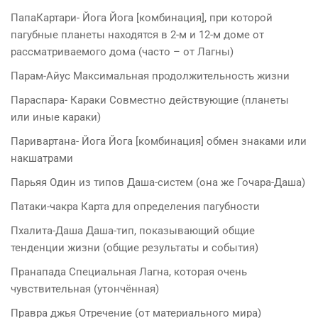
ПапаКартари- Йога Йога [комбинация], при которой
пагубные планеты находятся в 2-м и 12-м доме от
рассматриваемого дома (часто – от Лагны)
Парам-Айус Максимальная продолжительность жизни
Параспара- Караки Совместно действующие (планеты
или иные караки)
Паривартана- Йога Йога [комбинация] обмен знаками или
накшатрами
Парьяя Один из типов Даша-систем (она же Гочара-Даша)
Патаки-чакра Карта для определения пагубности
Пхалита-Даша Даша-тип, показывающий общие
тенденции жизни (общие результаты и события)
Пранапада Специальная Лагна, которая очень
чувствительная (утончённая)
Правра джья Отречение (от материального мира)