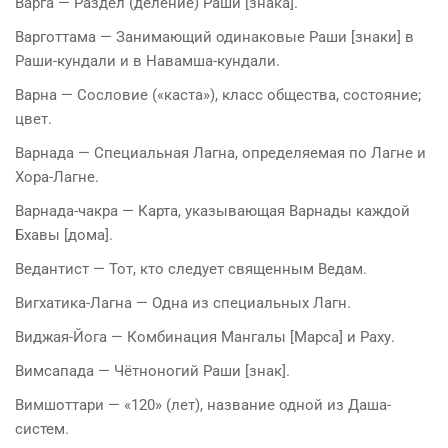
Варга — Раздел (деление) Раши [знака].
Варготтама — Занимающий одинаковые Раши [знаки] в
Раши-кундали и в Навамша-кундали.
Варна — Сословие («каста»), класс общества, состояние;
цвет.
Варнада — Специальная Лагна, определяемая по Лагне и
Хора-Лагне.
Варнада-чакра — Карта, указывающая Варнады каждой
Бхавы [дома].
Ведантист — Тот, кто следует священным Ведам.
Вигхатика-Лагна — Одна из специальных Лагн.
Виджая-Йога — Комбинация Мангалы [Марса] и Раху.
Вимсапада — Чётноногий Раши [знак].
Вимшоттари — «120» (лет), название одной из Даша-
систем.