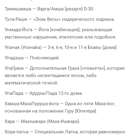
Тримшамша — Варга/Амша [раздел] D-30.
Тула-Раши — «Знак Весы» сидерического зодиана.
Унмада-Йога — Йога [комбинация], указывающая
умственные нарушения, эпилепсию или подобное.
Упачая (Упачайа) — 3-я, 6-я, 10-я и 11-я Бхавы [дома].
Упадэша — Поясняющий.
УпаГраха — Дополнительная Граха [«планета»], которая
является либо несветящимся телом, либо
математической точкой.
УпаПада — Арудха/Пада 12-го дома.
Хамша-МахаПуруша-йога — Одна из пяти Маха-йог,
основанная на положении Гуру [Юпитера].
Хара — Махэшвара (Маха-Ишвара).
Хора-лагна — Специальная Лагна, которая равномерно