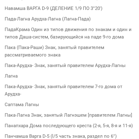
Навамша ВАРГА D-9 (ДЕЛЕНИЕ 1/9 ПО 3°20′)
Пада-Лагна Арудха-Лагна (Лагна-Пада)
ПадаКрама Один из типов движения по знакам и один и
типов Даша-систем, базирующийся на паде 9-го дома
Пака (Пака-Раши) Знак, занятый правителем
рассматриваемого знака
Пака-Арудха- Знак, занятый правителем Арудха-Лагны
Лагна
Пака-Арудха- Знак, занятый правителем 7-го дома от
Арудха-
Саптама Лагны
Пака-Лагна Знак, занятый Лагнэшем [правителем Лагны]
Панапхара Дома последующего креста (2-я, 5-я, 8-я и 11-я)
Панчамша Варга D-5 (l/5 часть знака, раздел по 6°)