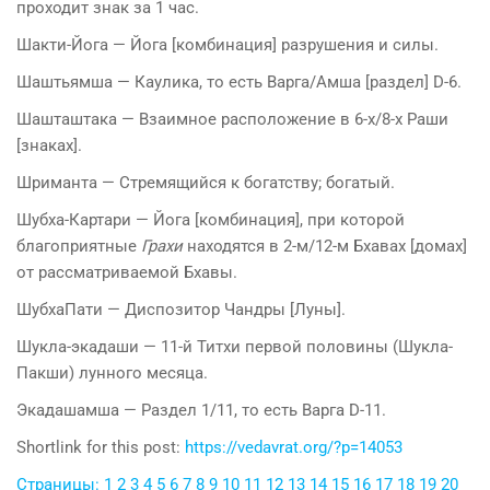
проходит знак за 1 час.
Шакти-Йога — Йога [комбинация] разрушения и силы.
Шаштьямша — Каулика, то есть Варга/Амша [раздел] D-6.
Шашташтака — Взаимное расположение в 6-х/8-х Раши
[знаках].
Шриманта — Стремящийся к богатству; богатый.
Шубха-Картари — Йога [комбинация], при которой
благоприятные
Грахи
находятся в 2-м/12-м Бхавах [домах]
от рассматриваемой Бхавы.
ШубхаПати — Диспозитор Чандры [Луны].
Шукла-экадаши — 11-й Титхи первой половины (Шукла-
Пакши) лунного месяца.
Экадашамша — Раздел 1/11, то есть Варга D-11.
Shortlink for this post:
https://vedavrat.org/?p=14053
Страницы:
1
2
3
4
5
6
7
8
9
10
11
12
13
14
15
16
17
18
19
20