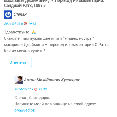
махариши Джаймини</i>. Перевод и комментарии:
Санджай Ратх, 1997.»
Степан
:
2024-04-08 в
19:33
Здравствуйте.
Скажите, нам нужны две книги “Упадеша-сутры”
махариши Джаймини – перевод и комментарии С.Ратха.
Как их можно купить?
Ответить
Антон Михайлович Кузнецов
:
2024-04-17 в
22:33
Степан, благодарю.
Напишите моей помощнице на email-адрес:
org@ved.bz