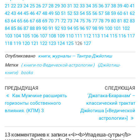
21
22
23
24
25
26
27
28
29
30
31
32
33
34
35
36
37
38
39
40
41
42
43
44
45
46
47
48
49
50
51
52
53
54
55
56
57
58
59
60
61
62
63
64
65
66
67
68
69
70
71
72
73
74
75
76
77
78
79
80
81
82
83
84
85
86
87
88
89
90
91
92
93
94
95
96
97
98
99
100
101
102
103
104
105
106
107
108
109
110
111
112
113
114
115
116
117
118
119
120
121
122
123
124
125
126
127
Опубликовано
книги, журналы — Тантра-Джйотиш
Метки
{ книги-по-Ведической-астрологии }
{Джйотиш-
книги}
books
Навигация
Предыдущая
С
ПРЕДЫДУЩАЯ
СЛЕДУЮЩАЯ
запись
з
Как Мужчине расширять
‘Джатака-Бхаранам’ –
по
горизонты собственного
классический трактат
записям
влияния. (КПМ) 3
Джйотиша [«Ведической
астрологии»]
13 комментариев к записи «<i><b>Упадеша-сутры</b>