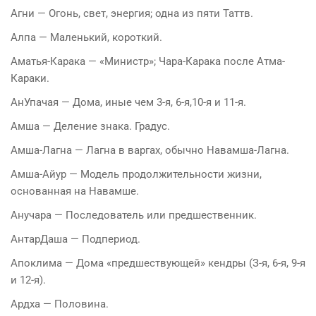
Агни — Огонь, свет, энергия; одна из пяти Таттв.
Алпа — Маленький, короткий.
Аматья-Карака — «Министр»; Чара-Карака после Атма-
Караки.
АнУпачая — Дома, иные чем 3-я, 6-я,10-я и 11-я.
Амша — Деление знака. Градус.
Амша-Лагна — Лагна в варгах, обычно Навамша-Лагна.
Амша-Айур — Модель продолжительности жизни,
основанная на Навамше.
Анучара — Последователь или предшественник.
АнтарДаша — Подпериод.
Апоклима — Дома «предшествующей» кендры (З-я, 6-я, 9-я
и 12-я).
Ардха — Половина.