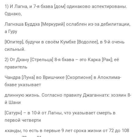
1) И Лагна, и 7-я бхава [дом] одинаково аспектированы.
Однако,
Лагнэша Буддха [Меркурий] ослаблен из-за дебилитации,
а Гуру
[Юпитер], будучи в своём Кумбхе [Водолее], в 9-й очень
сильный.
2) От Дхану [Стрельца] 8-я бхава – это Карка [Рак]; её
правитель
Чандра [Луна] во Вришчике [Скорпионе] в Апоклима-
бхаве указывает
длинную жизнь. Согласно правилу Джаганнатх: хозяин 8-
й Шани
[Сатурн] – в 10-й от Лагны, что указывает смерть в
первой четверти
кханды
, то есть в первые 9 лет срока жизни от 72 до 108