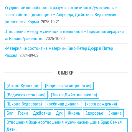
Ухудшение способностей разума, когнитивные/умственные
расстройства (деменция) – Аюрведа, Джйотиш, Ведическая
философия, Карма.
2025-10-21
Отношения между мужчиной и женщиной – Гармония/иерархия
vs Баланс/равенство.
2025-10-20
«Материя не состоит из материи», Ганс-Петер Дюрр и Питер
Рассел.
2024-09-03
ОТМЕТКИ:
{Антон-Кузнецов}
{Ведическая-астрология}
{Ведические-знания}
{ТантраДжйотиш-школа}
{Школа-Ведаврата}
{вебинар-диалог}
{карта-рождения}
Бог
Грахи
Джйотиш
Дух
Жизнь
Здоровье
Знание
Отношения Взаимоотношения мужчина-женщина Брак Семья
Дети.