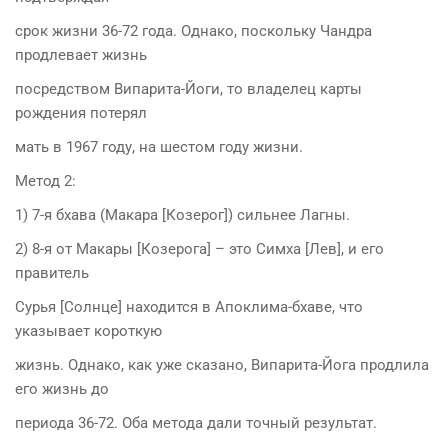
срок жизни 36-72 года. Однако, поскольку Чандра
продлевает жизнь
посредством Випарита-Йоги, то владелец карты
рождения потерял
мать в 1967 году, на шестом году жизни.
Метод 2:
1) 7-я бхава (Макара [Козерог]) сильнее Лагны.
2) 8-я от Макары [Козерога] – это Симха [Лев], и его
правитель
Сурья [Солнце] находится в Апоклима-бхаве, что
указывает короткую
жизнь. Однако, как уже сказано, Випарита-Йога продлила
его жизнь до
периода 36-72. Оба метода дали точный результат.