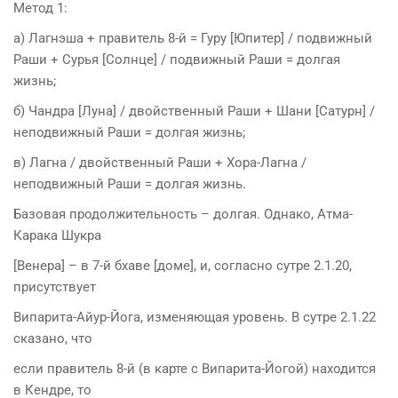
Метод 1:
а) Лагнэша + правитель 8-й = Гуру [Юпитер] / подвижный
Раши + Сурья [Солнце] / подвижный Раши = долгая
жизнь;
б) Чандра [Луна] / двойственный Раши + Шани [Сатурн] /
неподвижный Раши = долгая жизнь;
в) Лагна / двойственный Раши + Хора-Лагна /
неподвижный Раши = долгая жизнь.
Базовая продолжительность – долгая. Однако, Атма-
Карака Шукра
[Венера] – в 7-й бхаве [доме], и, согласно сутре 2.1.20,
присутствует
Випарита-Айур-Йога, изменяющая уровень. В сутре 2.1.22
сказано, что
если правитель 8-й (в карте с Випарита-Йогой) находится
в Кендре, то