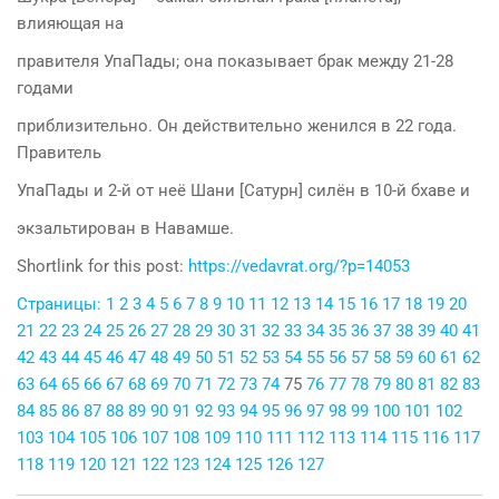
влияющая на
правителя УпаПады; она показывает брак между 21-28
годами
приблизительно. Он действительно женился в 22 года.
Правитель
УпаПады и 2-й от неё Шани [Сатурн] силён в 10-й бхаве и
экзальтирован в Навамше.
Shortlink for this post:
https://vedavrat.org/?p=14053
Страницы:
1
2
3
4
5
6
7
8
9
10
11
12
13
14
15
16
17
18
19
20
21
22
23
24
25
26
27
28
29
30
31
32
33
34
35
36
37
38
39
40
41
42
43
44
45
46
47
48
49
50
51
52
53
54
55
56
57
58
59
60
61
62
63
64
65
66
67
68
69
70
71
72
73
74
75
76
77
78
79
80
81
82
83
84
85
86
87
88
89
90
91
92
93
94
95
96
97
98
99
100
101
102
103
104
105
106
107
108
109
110
111
112
113
114
115
116
117
118
119
120
121
122
123
124
125
126
127