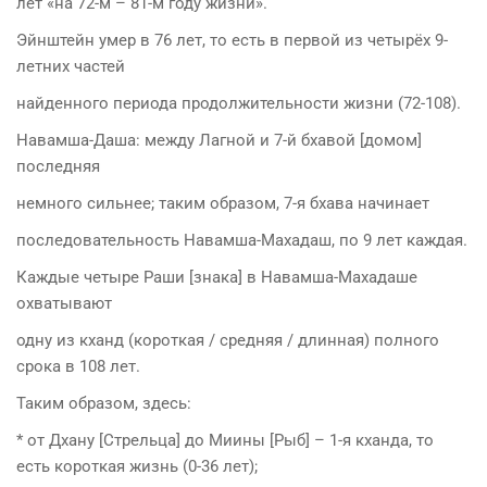
лет «на 72-м – 81-м году жизни».
Эйнштейн умер в 76 лет, то есть в первой из четырёх 9-
летних частей
найденного периода продолжительности жизни (72-108).
Навамша-Даша: между Лагной и 7-й бхавой [домом]
последняя
немного сильнее; таким образом, 7-я бхава начинает
последовательность Навамша-Махадаш, по 9 лет каждая.
Каждые четыре Раши [знака] в Навамша-Махадаше
охватывают
одну из кханд (короткая / средняя / длинная) полного
срока в 108 лет.
Таким образом, здесь:
* от Дхану [Стрельца] до Миины [Рыб] – 1-я кханда, то
есть короткая жизнь (0-36 лет);