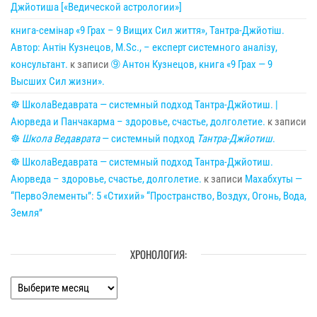
Джйотиша [«Ведической астрологии»]
книга-семінар «9 Грах – 9 Вищих Сил життя», Тантра-Джйотіш.
Автор: Антін Кузнецов, M.Sc., – експерт системного аналізу,
консультант.
к записи
➈ Антон Кузнецов, книга «9 Грах — 9
Высших Сил жизни».
☸ ШколаВедаврата — системный подход Тантра-Джйотиш. |
Аюрведа и Панчакарма – здоровье, счастье, долголетие.
к записи
☸
Школа Ведаврата
— системный подход
Тантра-Джйотиш
.
☸ ШколаВедаврата — системный подход Тантра-Джйотиш.
Аюрведа – здоровье, счастье, долголетие.
к записи
Махабхуты —
“ПервоЭлементы”: 5 «Стихий» “Пространство, Воздух, Огонь, Вода,
Земля”
ХРОНОЛОГИЯ:
Хронология: