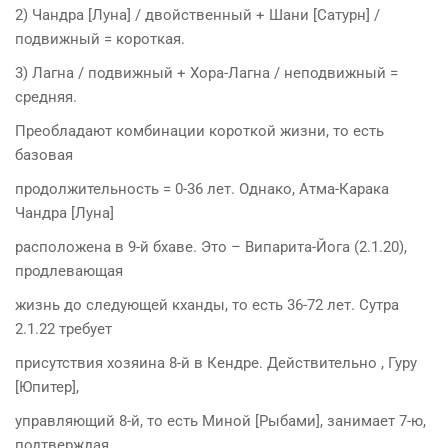
2) Чандра [Луна] / двойственный + Шани [Сатурн] /
подвижный = короткая.
3) Лагна / подвижный + Хора-Лагна / неподвижный =
средняя.
Преобладают комбинации короткой жизни, то есть
базовая
продолжительность = 0-36 лет. Однако, Атма-Карака
Чандра [Луна]
расположена в 9-й бхаве. Это – Випарита-Йога (2.1.20),
продлевающая
жизнь до следующей кханды, то есть 36-72 лет. Сутра
2.1.22 требует
присутствия хозяина 8-й в Кендре. Действительно , Гуру
[Юпитер],
управляющий 8-й, то есть Миной [Рыбами], занимает 7-ю,
подтверждая