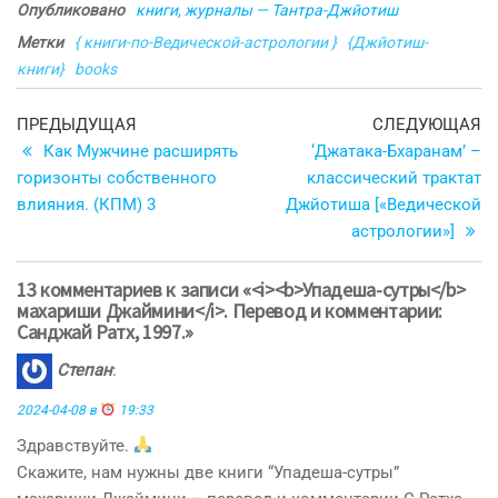
Опубликовано
книги, журналы — Тантра-Джйотиш
Метки
{ книги-по-Ведической-астрологии }
{Джйотиш-
книги}
books
Навигация
Предыдущая
С
ПРЕДЫДУЩАЯ
СЛЕДУЮЩАЯ
запись
з
Как Мужчине расширять
‘Джатака-Бхаранам’ –
по
горизонты собственного
классический трактат
записям
влияния. (КПМ) 3
Джйотиша [«Ведической
астрологии»]
13 комментариев к записи «<i><b>Упадеша-сутры</b>
махариши Джаймини</i>. Перевод и комментарии:
Санджай Ратх, 1997.»
Степан
:
2024-04-08 в
19:33
Здравствуйте.
Скажите, нам нужны две книги “Упадеша-сутры”