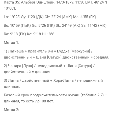
Карта 35: Альберт Эйнштейн, 14/3/1879, 11:30 LMT, 48°24’N
10°00’E
La: 19°28′ Sy: 1°20 (ДК) Ch: 22°24 (АмК) Ma: 4°55 (ГК)
Bu: 10°59 (ПиК) Gu: 5°26 (ПК) Sk: 24°49 (АК) Sa: 11°42 (МК)
Ra: 9°18 (БК) Ke: 9°18 HL: 8°8
Метод 1:
1) Лагнэша + правитель 8-й = Буддха [Меркурий] /
двойственн ый + Шани [Сатурн] двойственный = средняя.
2) Чандра [Луна] / неподвижный + Шани [Сатурн] /
двойственный = длинная.
3) Лагна / двойственный + Хора-Лагна / неподвижный =
длинная.
Базовый срок продолжительности жизни (таблица 2.2) –
длинная, то есть 72-108 лет.
Метод 2: