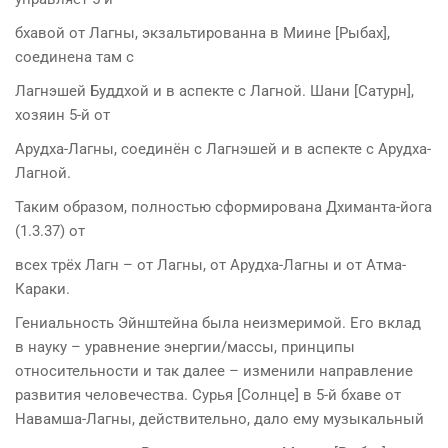
бхавой от Лагны, экзальтированна в Миине [Рыбах],
соединена там с
Лагнэшей Буддхой и в аспекте с Лагной. Шани [Сатурн],
хозяин 5-й от
Арудха-Лагны, соединён с Лагнэшей и в аспекте с Арудха-
Лагной.
Таким образом, полностью сформирована Дхиманта-йога
(1.3.37) от
всех трёх Лагн – от Лагны, от Арудха-Лагны и от Атма-
Караки.
Гениальность Эйнштейна была неизмеримой. Его вклад
в науку – уравнение энергии/массы, принципы
относительности и так далее – изменили направление
развития человечества. Сурья [Солнце] в 5-й бхаве от
Навамша-Лагны, действительно, дало ему музыкальный