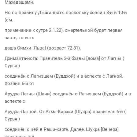
Махадашами.
Но по правилу Джаганнатх, поскольку хозяин 8-й в 10-й
(см.
примечание к сутре 2.1.22), смертельной будет первая
часть, то есть
даша Симхи [Льва] (возраст 72-81).
Дхиманта-йога: Правитель 3-й бхавы [дома] от Лагны (
Сурья )
соединён с Лагнэшем (Буддхой) и в аспекте с Лагной.
Хозяин 6-й от
Арудха-Лагны (Шани) соединён с Лагнэшем (Буддхой) и в
аспекте с
Арудха-Лагной. От Атма-Караки (Шукра) правитель 6-й (
Сурья )
соединён с ней в Раши-карте. Далее, Шукра [Венера]
управляет 5-й