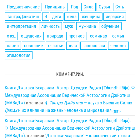
Предназначение
Принципы
Род
Сила
Сурья
Суть
ТантраДжйотиш
Я
дети
жена
женщина
иерархия
интерпретация
личность
муж
мужчина
обучение
отец
ощущения
природа
прогноз
семинар
семья
слова
сознание
счастье
тело
философия
человек
этимология
КОММЕНТАРИИ:
Книга Джатака-Бхаранам. Автор: Дхундхи Раджа (Ḍhuṇḍhi Rāja).🌣
Международная Ассоциация Ведической Астрологии Джйотиш
(МАВаДж)
к записи
☀
Тантра-Джйотиш
— наука о Высших Силах
Грахах
и их влиянии на жизнь человека и мироздания
{4561}
Книга Джатака-Бхаранам. Автор: Дхундхи Раджа (Ḍhuṇḍhi Rāja).
🌣 Международная Ассоциация Ведической Астрологии Джйотиш
(МАВаДж).
к записи
‘Джатака-Бхаранам’ – классический трактат