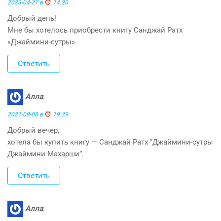
2023-04-27 в
14:30
Добрый день!
Мне бы хотелось приобрести книгу Санджай Ратх
«Джаймини-сутры».
Ответить
Алла
:
2021-08-03 в
19:39
Добрый вечер,
хотела бы купить книгу — Санджай Ратх “Джаймини-сутры
Джаймини Махарши”.
Ответить
Алла
: