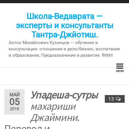
Перейти
к
Школа-Ведаврата —
содержимому
эксперты и консультанты
Тантра-Джйотиш.
Антон Михайлович Кузнецов — обучение и
консультации: отношения и дело/бизнес, воспитание
и образование, Предназначение и развитие. वेदव्रत
МЕНЮ
Упадеша-сутры
МАЙ
13
05
махариши
2018
Джаймини
.
Перевод и