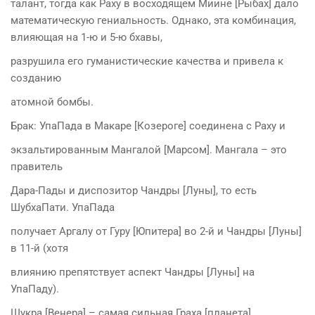
талант, тогда как Раху в восходящем Миине [Рыбах] дало
математическую гениальность. Однако, эта комбинация,
влияющая на 1-ю и 5-ю бхавы,
разрушила его гуманистические качества и привела к
созданию
атомной бомбы.
Брак: УпаПада в Макаре [Козероге] соединена с Раху и
экзальтированным Мангалой [Марсом]. Мангала – это
правитель
Дара-Пады и диспозитор Чандры [Луны], то есть
ШубхаПати. УпаПада
получает Аргалу от Гуру [Юпитера] во 2-й и Чандры [Луны]
в 11-й (хотя
влиянию препятствует аспект Чандры [Луны] на
УпаПаду).
Шукра [Венера] – самая сильная Граха [планета],