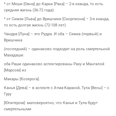
* от Меши [Овна] до Карки [Рака] – 2-я кханда, то есть
средняя жизнь (36-72 года):
* от Симхи [Льва] до Вришчики [Скорпиона] – 3-я кханда,
то есть долгая жизнь (72-108 лет).
Чандра [Луна] – это Рудра. И оба – Симха (первый) и
Вришчика
(последний) – одинаково подходят на роль смертельной
Махадаши:
оба Раши одинаково аспектированы Раху и Мангалой
[Марсом] из
Макары [Козерога].
Канья [Дева] – в аспекте с Атма-Каракой, Тула [Весы] – с
Гуру
[Юпитером]: маловероятно, что Канья и Тула будут
смертельными